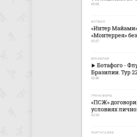
05:08
ФУТБОЛ
«Интер Майами»
«Монтеррея» бе
03:27
БРАЗИЛИЯ
Ботафого - Ф
Бразилии. Тур 2
02:46
ТРАНСФЕРЫ
«ПСЖ» договори
условиях лично
02:39
ПОРТУГАЛИЯ