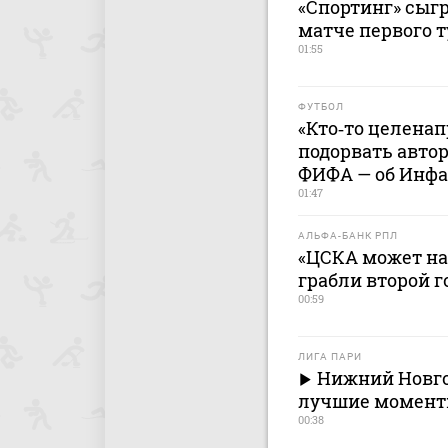
«Спортинг» сыг
матче первого 
01:55
ФУТБОЛ
«Кто‑то целена
подорвать автор
ФИФА — об Инф
01:47
АЛЬФА-БАНК РПЛ
«ЦСКА может нас
грабли второй г
00:59
ЛИГА ПАРИ
Нижний Новго
лучшие моменты 
00:38