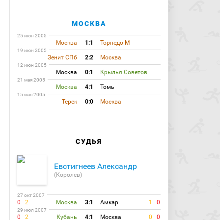
МОСКВА
25 июн 2005
Москва
1:1
Торпедо М
19 июн 2005
Зенит СПб
2:2
Москва
12 июн 2005
Москва
0:1
Крылья Советов
21 мая 2005
Москва
4:1
Томь
15 мая 2005
Терек
0:0
Москва
СУДЬЯ
Евстигнеев Александр
(Королев)
27 окт 2007
0
2
Москва
3:1
Амкар
1
0
29 июл 2007
0
2
Кубань
4:1
Москва
0
0