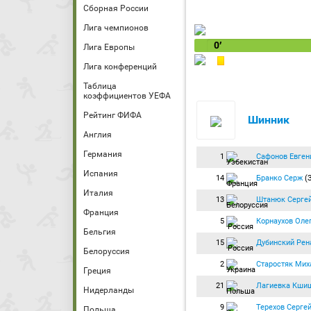
Сборная России
Лига чемпионов
0′
Лига Европы
Лига конференций
Таблица
коэффициентов УЕФА
Рейтинг ФИФА
Шинник
Англия
Германия
1
Сафонов Евген
Испания
14
Бранко Серж
(З
Италия
13
Штанюк Серге
Франция
5
Корнаухов Оле
Бельгия
15
Дубинский Рен
Белоруссия
2
Старостяк Мих
Греция
21
Лагиевка Кши
Нидерланды
9
Терехов Серге
Польша