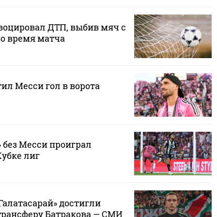
воцировал ДТП, выбив мяч с
во время матча
ил Месси гол в ворота
 без Месси проиграл
Кубке лиг
Галатасарай» достигли
трансферу Батракова — СМИ