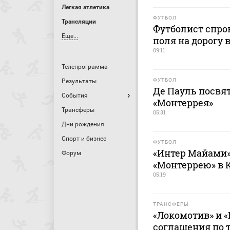
Легкая атлетика
ФУТБОЛ
Трансляции
Футболист спро
Еще...
поля на дорогу 
09:11
Телепрограмма
ФУТБОЛ
Результаты
Де Пауль посвят
События
«Монтеррея»
Трансферы
05:31
Дни рождения
Спорт и бизнес
ФУТБОЛ
«Интер Майами»
Форум
«Монтеррею» в 
05:19
ТРАНСФЕРЫ
«Локомотив» и «
соглашения по 