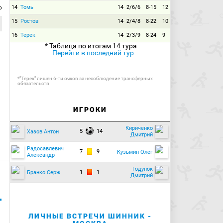
р
14
Томь
14
2/6/6
8-15
12
15
Ростов
14
2/4/8
8-22
10
16
Терек
14
2/3/9
8-24
9
* Таблица по итогам 14 тура
Перейти в последний тур
*"Терек" лишен 6-ти очков за несоблюдение трансферных
обязательств
ИГРОКИ
Кириченко
5
14
Хазов Антон
Дмитрий
Радосавлевич
7
9
Кузьмин Олег
Александр
Годунок
1
1
Бранко Серж
Дмитрий
ЛИЧНЫЕ ВСТРЕЧИ ШИННИК -