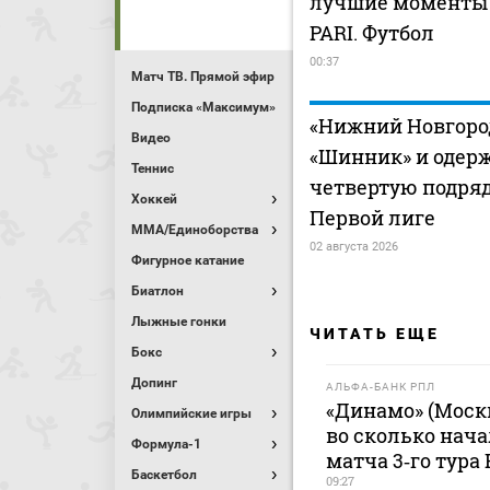
лучшие моменты (
PARI. Футбол
00:37
Матч ТВ. Прямой эфир
Подписка «Максимум»
«Нижний Новгоро
Видео
«Шинник» и одер
Теннис
четвертую подряд
Хоккей
Первой лиге
MMA/Единоборства
02 августа 2026
Фигурное катание
Биатлон
Лыжные гонки
ЧИТАТЬ ЕЩЕ
Бокс
Допинг
АЛЬФА-БАНК РПЛ
«Динамо» (Москв
Олимпийские игры
во сколько нача
Формула-1
матча 3‑го тура 
Баскетбол
09:27