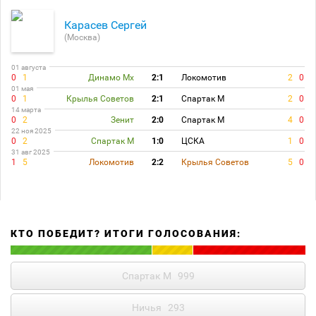
Карасев Сергей
(Москва)
01 августа
0
1
Динамо Мх
2:1
Локомотив
2
0
01 мая
0
1
Крылья Советов
2:1
Спартак М
2
0
14 марта
0
2
Зенит
2:0
Спартак М
4
0
22 ноя 2025
0
2
Спартак М
1:0
ЦСКА
1
0
31 авг 2025
1
5
Локомотив
2:2
Крылья Советов
5
0
КТО ПОБЕДИТ? ИТОГИ ГОЛОСОВАНИЯ:
Спартак М
999
Ничья
293