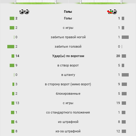
Голы
2
Голы
1
2
с игры
1
0
забитые правой ногой
1
2
забитые головой
0
14
Удар(ы) по воротам
20
9
в створ ворот
5
0
в штангу
1
3
в сторону ворот (мимо ворот)
9
2
блокированные
5
13
с игры
19
1
со стандартного положения
1
6
из штрафной
8
8
из-за штрафной
12