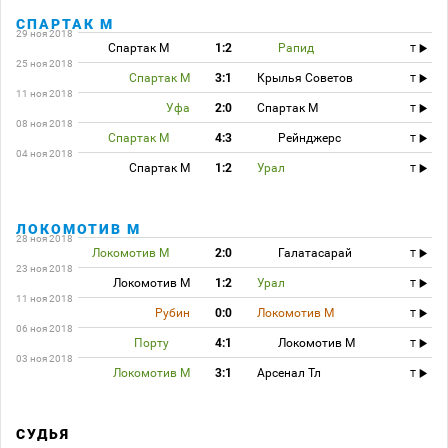
СПАРТАК М
29 ноя 2018
Спартак М
1:2
Рапид
T
25 ноя 2018
Спартак М
3:1
Крылья Советов
T
11 ноя 2018
Уфа
2:0
Спартак М
T
08 ноя 2018
Спартак М
4:3
Рейнджерс
T
04 ноя 2018
Спартак М
1:2
Урал
T
ЛОКОМОТИВ М
28 ноя 2018
Локомотив М
2:0
Галатасарай
T
23 ноя 2018
Локомотив М
1:2
Урал
T
11 ноя 2018
Рубин
0:0
Локомотив М
T
06 ноя 2018
Порту
4:1
Локомотив М
T
03 ноя 2018
Локомотив М
3:1
Арсенал Тл
T
СУДЬЯ