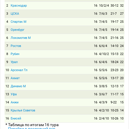
2
Краснодар
16
10/2/4
30-12
32
3
ЦСКА
16
7/6/3
21-7
27
4
Спартак М
16
7/4/5
19-17
25
5
Оренбург
16
7/4/5
19-14
25
6
Локомотив М
16
7/4/5
21-16
25
7
Ростов
16
6/6/4
14-10
24
8
Рубин
16
4/10/2
15-13
22
9
Урал
16
6/4/6
18-24
22
10
Арсенал Тл
16
5/5/6
23-23
20
11
Ахмат
16
5/5/6
13-17
20
12
Динамо М
16
3/8/5
12-13
17
13
Уфа
16
3/6/7
11-17
15
14
Анжи
16
4/3/9
9-22
15
15
Крылья Советов
16
4/2/10
10-25
14
16
Енисей
16
2/4/10
10-26
10
* Таблица по итогам 16 тура
Перейти в последний тур