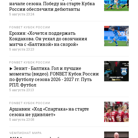
начале сезона. Победу на старте Кубка
России обеспечили дебютанты
5 августа 23:24
FONBET КУБОК РОССИИ
Ерохин: «Хочется поддержать
Кондакова. Он уехал до окончания
матча с «Балтикой» на скорой»
5 августа 23:23
FONBET КУБОК РОССИИ
Зенит - Балтика. Гол и лучшие
моменты (видео). FONBET Кубок России
по футболу сезона 2026 - 2027 гг. Путь
РПЛ. Футбол
5 августа 23:13
FONBET КУБОК РОССИИ
Аршавин: «Ход «Спартака» на старте
сезона не удивляет»
5 августа 23:08
ЧЕМПИОНАТ МИРА