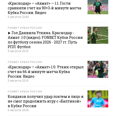
«Краснодар» — «Ахмат» — 1:1. Гости
сравняли счет на 90+3‑й минуте матча
Кубка России. Видео
5 августа 22:42
FONBET КУБОК РОССИИ
Гол Даниила Уткина. Краснодар -
Ахмат. 1:0 (видео). FONBET Кубок России
по футболу сезона 2026 - 2027 гг. Путь
РПЛ. Футбол
5 августа 22:15
FONBET КУБОК РОССИИ
«Краснодар» — «Ахмат» 1:0. Уткин открыл
счет на 66‑й минуте матча Кубка
России. Видео
5 августа 22:15
FONBET КУБОК РОССИИ
Кондаков получил удар локтем в лицо и
не смог продолжить игру с «Балтикой»
в Кубке России
5 августа 22:06