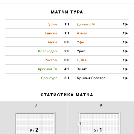
МАТЧИ ТУРА
Рубин
1:1
Динамо М
T
Енисей
1:1
Ахмат
T
Анжи
0:0
Уфа
T
Краснодар
2:0
Урал
T
Ростов
0:0
ЦСКА
T
Арсенал Тл
4:2
Зенит
T
Оренбург
3:1
Крылья Советов
T
СТАТИСТИКА МАТЧА
3
9
1
2
1
9 /
5 /