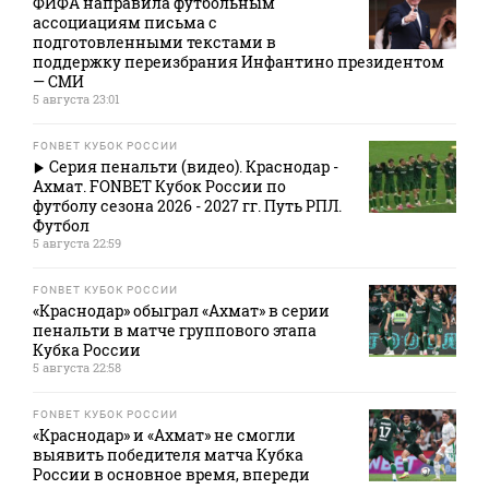
ФИФА направила футбольным
ассоциациям письма с
подготовленными текстами в
поддержку переизбрания Инфантино президентом
— СМИ
5 августа 23:01
FONBET КУБОК РОССИИ
Серия пенальти (видео). Краснодар -
Ахмат. FONBET Кубок России по
футболу сезона 2026 - 2027 гг. Путь РПЛ.
Футбол
5 августа 22:59
FONBET КУБОК РОССИИ
«Краснодар» обыграл «Ахмат» в серии
пенальти в матче группового этапа
Кубка России
5 августа 22:58
FONBET КУБОК РОССИИ
«Краснодар» и «Ахмат» не смогли
выявить победителя матча Кубка
России в основное время, впереди