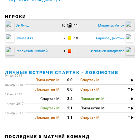
ИГРОКИ
10
11
Зе Луиш
Миранчук Антон
7
10
Гулиев Аяз
Баринов Дмитрий
1
1
Рассказов Николай
Игнатьев Владислав
ЛИЧНЫЕ ВСТРЕЧИ СПАРТАК - ЛОКОМОТИВ
04 авг 2018
Локомотив М
0:0
Спартак М
T
04 мар 2018
Локомотив М
0:0
Спартак М
T
19 авг 2017
Спартак М
3:4
Локомотив М
T
14 июл 2017
Спартак М
2:1
Локомотив М
T
18 мар 2017
Локомотив М
1:1
Спартак М
T
ПОСЛЕДНИЕ 5 МАТЧЕЙ КОМАНД