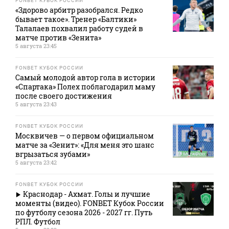
FONBET КУБОК РОССИИ
«Здорово арбитр разобрался. Редко
бывает такое». Тренер «Балтики»
Талалаев похвалил работу судей в
матче против «Зенита»
5 августа 23:45
FONBET КУБОК РОССИИ
Самый молодой автор гола в истории
«Спартака» Полех поблагодарил маму
после своего достижения
5 августа 23:43
FONBET КУБОК РОССИИ
Москвичев — о первом официальном
матче за «Зенит»: «Для меня это шанс
вгрызаться зубами»
5 августа 23:42
FONBET КУБОК РОССИИ
Краснодар - Ахмат. Голы и лучшие
моменты (видео). FONBET Кубок России
по футболу сезона 2026 - 2027 гг. Путь
РПЛ. Футбол