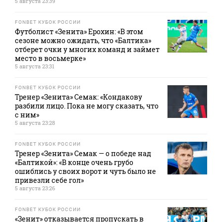
5 августа 23:39
FONBET КУБОК РОССИИ
Футболист «Зенита» Ерохин: «В этом
сезоне можно ожидать, что «Балтика»
отберет очки у многих команд и займет
место в восьмерке»
5 августа 23:31
FONBET КУБОК РОССИИ
Тренер «Зенита» Семак: «Кондакову
разбили лицо. Пока не могу сказать, что
с ним»
5 августа 23:28
FONBET КУБОК РОССИИ
Тренер «Зенита» Семак — о победе над
«Балтикой»: «В конце очень грубо
ошиблись у своих ворот и чуть было не
привезли себе гол»
5 августа 23:26
FONBET КУБОК РОССИИ
«Зенит» отказывается пропускать в