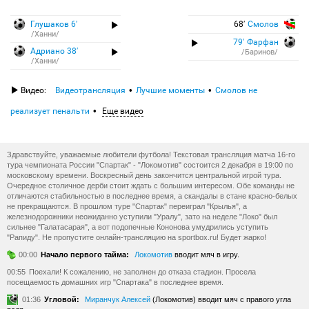
Глушаков 6′
68′
Смолов
/Ханни/
79′ Фарфан
Адриано 38′
/Баринов/
/Ханни/
Видео:
Видеотрансляция
Лучшие моменты
Смолов не
реализует пенальти
Еще видео
Здравствуйте, уважаемые любители футбола! Текстовая трансляция матча 16-го
тура чемпионата России "Спартак" - "Локомотив" состоится 2 декабря в 19:00 по
московскому времени. Воскресный день закончится центральной игрой тура.
Очередное столичное дерби стоит ждать с большим интересом. Обе команды не
отличаются стабильностью в последнее время, а скандалы в стане красно-белых
не прекращаются. В прошлом туре "Спартак" переиграл "Крылья", а
железнодорожники неожиданно уступили "Уралу", зато на неделе "Локо" был
сильнее "Галатасарая", а вот подопечные Кононова умудрились уступить
"Рапиду". Не пропустите онлайн-трансляцию на sportbox.ru! Будет жарко!
00:00
Начало первого тайма:
Локомотив
вводит мяч в игру.
00:55
Поехали! К сожалению, не заполнен до отказа стадион. Просела
посещаемость домашних игр "Спартака" в последнее время.
01:36
Угловой:
Миранчук Алексей
(Локомотив) вводит мяч с правого угла