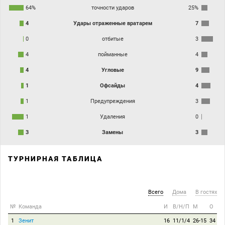
64%
точности ударов
25%
4
Удары отраженные вратарем
7
0
отбитые
3
4
пойманные
4
4
Угловые
9
1
Офсайды
4
1
Предупреждения
3
1
Удаления
0
3
Замены
3
ТУРНИРНАЯ ТАБЛИЦА
Всего
Дома
В гостях
№
Команда
И
В/Н/П
М
О
1
Зенит
16
11/1/4
26-15
34