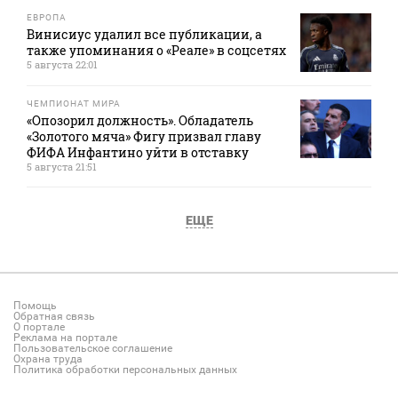
ЕВРОПА
Винисиус удалил все публикации, а
также упоминания о «Реале» в соцсетях
5 августа 22:01
ЧЕМПИОНАТ МИРА
«Опозорил должность». Обладатель
«Золотого мяча» Фигу призвал главу
ФИФА Инфантино уйти в отставку
5 августа 21:51
ЕЩЕ
Помощь
Обратная связь
О портале
Реклама на портале
Пользовательское соглашение
Охрана труда
Политика обработки персональных данных