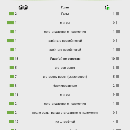
Голы
2
Голы
1
1
с игры
0
1
со стандартного положения
1
1
забитые правой ногой
0
1
забитые левой ногой
1
15
Удар(ы) по воротам
10
5
в створ ворот
3
7
в сторону ворот (мимо ворот)
5
3
блокированные
2
11
с игры
9
2
со стандартного положения
1
2
после розыгрыша стандартного положения
0
12
из штрафной
4