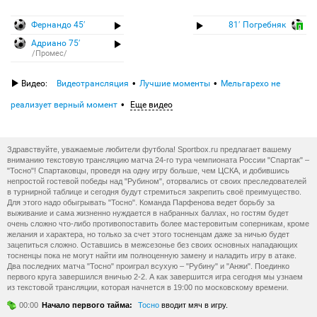
Фернандо 45′
81′ Погребняк
Адриано 75′
/Промес/
Видео:
Видеотрансляция
Лучшие моменты
Мельгарехо не
реализует верный момент
Еще видео
Здравствуйте, уважаемые любители футбола! Sportbox.ru предлагает вашему
вниманию текстовую трансляцию матча 24-го тура чемпионата России "Спартак" –
"Тосно"! Спартаковцы, проведя на одну игру больше, чем ЦСКА, и добившись
непростой гостевой победы над "Рубином", оторвались от своих преследователей
в турнирной таблице и сегодня будут стремиться закрепить своё преимущество.
Для этого надо обыгрывать "Тосно". Команда Парфенова ведет борьбу за
выживание и сама жизненно нуждается в набранных баллах, но гостям будет
очень сложно что-либо противопоставить более мастеровитым соперникам, кроме
желания и характера, но только за счет этого тосненцам даже за ничью будет
зацепиться сложно. Оставшись в межсезонье без своих основных нападающих
тосненцы пока не могут найти им полноценную замену и наладить игру в атаке.
Два последних матча "Тосно" проиграл всухую – "Рубину" и "Анжи". Поединко
первого круга завершился вничью 2-2. А как завершится игра сегодня мы узнаем
из текстовой трансляции, которая начнется в 19:00 по московскому времени.
00:00
Начало первого тайма:
Тосно
вводит мяч в игру.