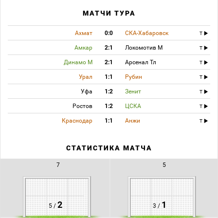
МАТЧИ ТУРА
Ахмат
0:0
СКА-Хабаровск
T
Амкар
2:1
Локомотив М
T
Динамо М
2:1
Арсенал Тл
T
Урал
1:1
Рубин
T
Уфа
1:2
Зенит
T
Ростов
1:2
ЦСКА
T
Краснодар
1:1
Анжи
T
СТАТИСТИКА МАТЧА
7
5
2
1
5 /
3 /