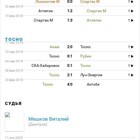
Локомотив М
0:0
Спартак М
T
22 фев 2018
Атлетик
1:2
Спартак М
T
15 фев 2018
Спартак М
1:3
Атлетик
T
ТОСНО
17 мар 2018
Анжи
2:0
Тосно
T
10 мар 2018
Тосно
0:1
Рубин
T
04 мар 2018
СКА-Хабаровск
0:1
Тосно
T
28 фев 2018
Тосно
2:1
Луч-Энергия
T
23 фев 2018
Тосно
4:0
Актобе
СУДЬЯ
Мешков Виталий
(Дмитров)
11 апр 2025