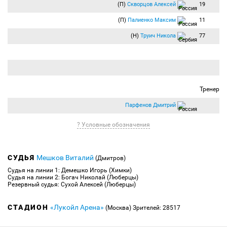
84:07
Замена:
Адриано Луис
(Спартак) заменён на
Мельгарехо Лоренсо
(П)
Скворцов Алексей
19
(Спартак).
(П)
Палиенко Максим
11
87:44
Угловой:
Галиулин Вагиз
(Тосно) вводит мяч с левого угла поля.
(Н)
Труич Никола
77
88:19
Замена:
Фернандо Лукас
(Спартак) заменён на
Пашалич Марио
(Спартак).
+00:01
Компенсированное время тайма — 3 минуты.
+01:20
Угловой:
Галиулин Вагиз
(Тосно) вводит мяч с левого угла поля.
+04:07
Атакую гости и Зобнину приходится играть просто на отбой...
Тренер
+04:23
Конец второго тайма:
Продолжительность игрового времени — 94:23.
Счёт 2:1.
Парфенов Дмитрий
Итоговый счёт 2:1.
? Условные обозначения
Непростую победу одерживает "Спартак" и в данный момент "красно-белые" до
двух очков сокращают отставание от "Локомотива" и до шести увеличивают свой
отрыв от ЦСКА. Спасибо за внимание и до новых встреч на футболе!
СУДЬЯ
Мешков Виталий
(Дмитров)
Судья на линии 1: Демешко Игорь (Химки)
Судья на линии 2: Богач Николай (Люберцы)
Резервный судья: Сухой Алексей (Люберцы)
СТАДИОН
«Лукойл Арена»
(Москва)
Зрителей: 28517