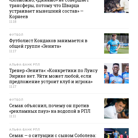
трансферы, потому что Шварца
устраивает нынешний состав» —
Корнеев
11:18
ФУТБОЛ
Футболист Кондаков занимается в
общей группе «Зенита»
11:17
АЛЬФА-БАНК РПЛ
Тренер «Зенита»: «Конкретики по Луису
Энрике нет. Уйти может любой, если
предложение устроит клуб и игрока»
11:17
ФУТБОЛ
Семак объяснил, почему он против
«рекламных пауз» на водопой в РПЛ
11:11
АЛЬФА-БАНК РПЛ
Семак — о ситуации с сыном Соболева: