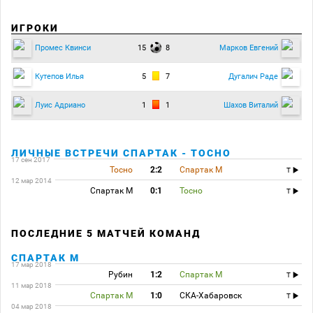
ИГРОКИ
15
8
Промес Квинси
Марков Евгений
5
7
Кутепов Илья
Дугалич Раде
1
1
Луис Адриано
Шахов Виталий
ЛИЧНЫЕ ВСТРЕЧИ СПАРТАК - ТОСНО
17 сен 2017
Тосно
2:2
Спартак М
T
12 мар 2014
Спартак М
0:1
Тосно
T
ПОСЛЕДНИЕ 5 МАТЧЕЙ КОМАНД
СПАРТАК М
17 мар 2018
Рубин
1:2
Спартак М
T
11 мар 2018
Спартак М
1:0
СКА-Хабаровск
T
04 мар 2018