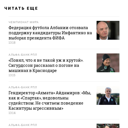
ЧИТАТЬ ЕЩЕ
ЧЕМПИОНАТ МИРА
Федерация футбола Албании отозвала
поддержку кандидатуры Инфантино на
выборах президента ФИФА
13:18
АЛЬФА-БАНК РПЛ
«Понял, что я не такой уж и крутой».
Сигурдссон рассказал о погоне на
машинах в Краснодаре
13:15
АЛЬФА-БАНК РПЛ
Гендиректор «Ахмата» Айдамиров: «Мы,
как и «Спартак», недовольны
судейством. Не считаем поведение
Касинтуры агрессивным»
13:14
АЛЬФА-БАНК РПЛ