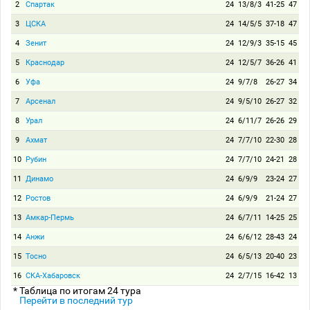
2
Спартак
24
13/8/3
41-25
47
3
ЦСКА
24
14/5/5
37-18
47
4
Зенит
24
12/9/3
35-15
45
5
Краснодар
24
12/5/7
36-26
41
6
Уфа
24
9/7/8
26-27
34
7
Арсенал
24
9/5/10
26-27
32
8
Урал
24
6/11/7
26-26
29
9
Ахмат
24
7/7/10
22-30
28
10
Рубин
24
7/7/10
24-21
28
11
Динамо
24
6/9/9
23-24
27
12
Ростов
24
6/9/9
21-24
27
13
Амкар-Пермь
24
6/7/11
14-25
25
14
Анжи
24
6/6/12
28-43
24
15
Тосно
24
6/5/13
20-40
23
16
СКА-Хабаровск
24
2/7/15
16-42
13
* Таблица по итогам 24 тура
Перейти в последний тур