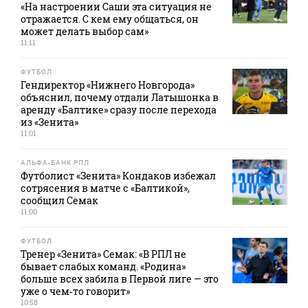
«На настроении Саши эта ситуация не
отражается. С кем ему общаться, он
может делать выбор сам»
11:11
ФУТБОЛ
Гендиректор «Нижнего Новгорода»
объяснил, почему отдали Латышонка в
аренду «Балтике» сразу после перехода
из «Зенита»
11:01
АЛЬФА-БАНК РПЛ
Футболист «Зенита» Кондаков избежал
сотрясения в матче с «Балтикой»,
сообщил Семак
11:00
ФУТБОЛ
Тренер «Зенита» Семак: «В РПЛ не
бывает слабых команд. «Родина»
больше всех забила в Первой лиге — это
уже о чем‑то говорит»
10:58