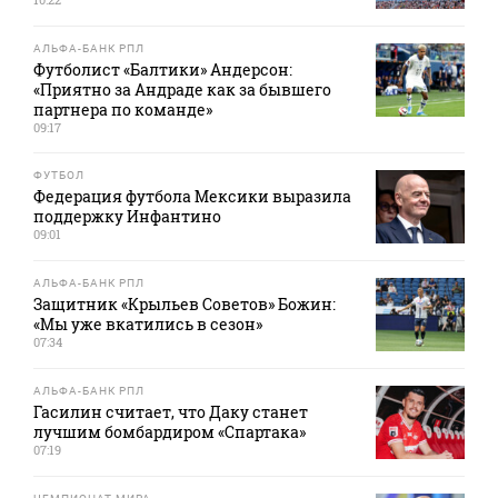
АЛЬФА-БАНК РПЛ
Футболист «Балтики» Андерсон:
«Приятно за Андраде как за бывшего
партнера по команде»
09:17
ФУТБОЛ
Федерация футбола Мексики выразила
поддержку Инфантино
09:01
АЛЬФА-БАНК РПЛ
Защитник «Крыльев Советов» Божин:
«Мы уже вкатились в сезон»
07:34
АЛЬФА-БАНК РПЛ
Гасилин считает, что Даку станет
лучшим бомбардиром «Спартака»
07:19