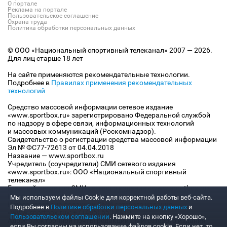
О портале
Реклама на портале
Пользовательское соглашение
Охрана труда
Политика обработки персональных данных
© ООО «Национальный спортивный телеканал» 2007 — 2026.
Для лиц старше 18 лет
На сайте применяются рекомендательные технологии.
Подробнее в
Правилах применения рекомендательных
технологий
Средство массовой информации сетевое издание
«www.sportbox.ru» зарегистрировано Федеральной службой
по надзору в сфере связи, информационных технологий
и массовых коммуникаций (Роскомнадзор).
Свидетельство о регистрации средства массовой информации
Эл № ФС77-72613 от 04.04.2018
Название — www.sportbox.ru
Учредитель (соучредители) СМИ сетевого издания
«www.sportbox.ru»: ООО «Национальный спортивный
телеканал»
Главный редактор СМИ сетевого издания «www.sportbox.ru»:
Конов В.А.
Мы используем файлы Сookie для корректной работы веб-сайта.
Номер телефона редакции СМИ сетевого издания
Подробнее в
Политике обработки персональных данных
и
«www.sportbox.ru»: +7 (495) 653 8419
Пользовательском соглашении
. Нажмите на кнопку «Хорошо»,
Адрес электронной почты редакции СМИ сетевого издания
если Вы согласны на использование файлов cookie. Если нет, то