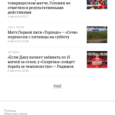
товарищеском матче, Головин не
отметился результативными
действиями
6 августа 23:11
ЛИГА ПАРИ
Матч Первой лиги «Торпедо» — «Сочи»
перенесен с пятницы на субботу
6 августа 22:44
ФУТБОЛ
«Если Даку начнет забивать по 15
мячей за сезон, у «Спартака» пойдет
борьба за чемпионство» — Радимов
6 августа 22:36
ЕЩЕ
Помощь
Обратная связь