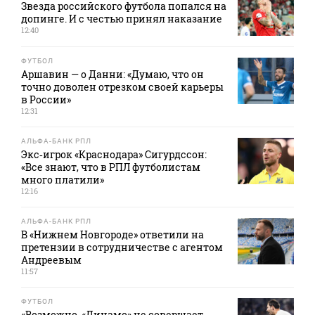
Звезда российского футбола попался на
допинге. И с честью принял наказание
12:40
ФУТБОЛ
Аршавин — о Данни: «Думаю, что он
точно доволен отрезком своей карьеры
в России»
12:31
АЛЬФА-БАНК РПЛ
Экс‑игрок «Краснодара» Сигурдссон:
«Все знают, что в РПЛ футболистам
много платили»
12:16
АЛЬФА-БАНК РПЛ
В «Нижнем Новгороде» ответили на
претензии в сотрудничестве с агентом
Андреевым
11:57
ФУТБОЛ
«Возможно, «Динамо» не совершает