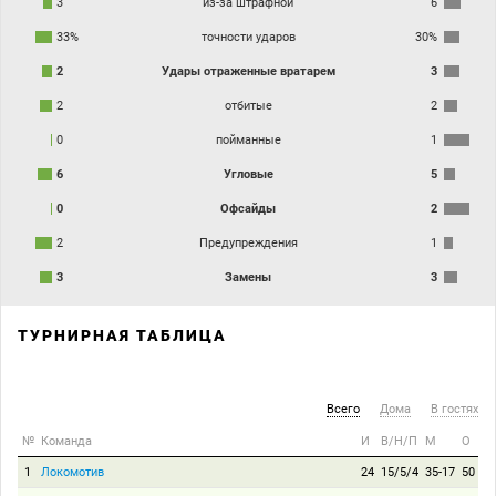
3
из-за штрафной
6
33%
точности ударов
30%
2
Удары отраженные вратарем
3
2
отбитые
2
0
пойманные
1
6
Угловые
5
0
Офсайды
2
2
Предупреждения
1
3
Замены
3
ТУРНИРНАЯ ТАБЛИЦА
Всего
Дома
В гостях
№
Команда
И
В/Н/П
М
О
1
Локомотив
24
15/5/4
35-17
50