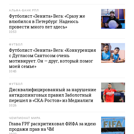
АЛЬФА-БАНК РПЛ
Футболист «Зенита» Вега: «Сразу же
влюбился в Петербург. Надеюсь
провести много лет здесь»
10:53
ФУТБОЛ
Футболист «Зенита» Вега: «Конкуренция
с Дугласом Сантосом очень
мотивирует. Он — друг, который помог
моей семье»
10:45
ФУТБОЛ
Дисквалифицированный за нарушение
антидопинговых правил Заболотный
перешел в «СКА‑Ростов» из Медиалиги
10:26
ЧЕМПИОНАТ МИРА
Глава FPF раскритиковал ФИФА за идею
продажи прав на ЧМ
10:22