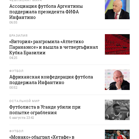
ЧЕМПИОНАТ МИРА
Ассоциация футбола Аргентины
поддержала президента ФИФА
Инфантино
06:55
БРАЗИЛИЯ
«Витория» разгромила «Атлетико
Паранаэнсе» и вышла в четвертьфинал
Кубка Бразилии
04:25
ФУТБОЛ
Африканская конфедерация футбола
поддержала Инфантино
00:52
ОСТАЛЬНОЙ МИР
Футболиста в Уганде убили при
попытке ограбления
6 августа 23:41
ФУТБОЛ
«Монако» обыграл «Хетафе» в