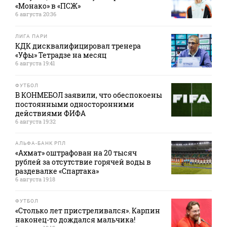
«Монако» в «ПСЖ»
6 августа 20:36
ЛИГА ПАРИ
КДК дисквалифицировал тренера
«Уфы» Тетрадзе на месяц
6 августа 19:41
ФУТБОЛ
В КОНМЕБОЛ заявили, что обеспокоены
постоянными односторонними
действиями ФИФА
6 августа 19:32
АЛЬФА-БАНК РПЛ
«Ахмат» оштрафован на 20 тысяч
рублей за отсутствие горячей воды в
раздевалке «Спартака»
6 августа 19:18
ФУТБОЛ
«Столько лет пристреливался». Карпин
наконец-то дождался мальчика!