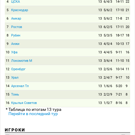
4
ЦСКА
13
6/4/3
14-11
22
5
Краснодар
13
5/6/2
17-10
21
6
Амкар
13
5/6/2
11-8
21
7
Ростов
13
6/2/5
17-11
20
8
Рубин
13
5/3/5
18-17
18
9
Анжи
13
4/5/4
10-13
17
10
Уфа
13
4/4/5
9-11
16
11
Локомотив М
13
3/6/4
11-10
15
12
Оренбург
13
2/5/6
10-14
11
13
Урал
13
2/4/7
9-17
10
14
Арсенал Тл
13
1/6/6
5-20
9
15
Томь
13
2/2/9
7-21
8
16
Крылья Советов
13
1/5/7
8-16
8
* Таблица по итогам 13 тура
Перейти в последний тур
ИГРОКИ