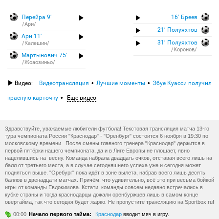
Перейра 9′
16′ Бреев
/Ари/
21′ Полуяхтов
Ари 11′
31′ Полуяхтов
/Калешин/
/Коронов/
Мартынович 75′
/Жоаозиньо/
Видео:
Видеотрансляция
Лучшие моменты
Эбуе Куасси получил
красную карточку
Еще видео
Здравствуйте, уважаемые любители футбола! Текстовая трансляция матча 13-го
тура чемпионата России "Краснодар" - "Оренбург" состоится 6 ноября в 19:30 по
московскому времени. После смены главного тренера "Краснодар" держится в
первой пятёрки нашего чемпионата, да и в Лиге Европы не плошает, явно
нацелившись на весну. Команда набрала двадцать очков, отставая всего лишь на
балл от третьего места, а в случае сегодняшнего успеха уже и сегодня может
подняться выше. "Оребург" пока идёт в зоне вылета, набрав всего лишь десять
баллов в двенадцати матчах. Причём, что удивительно, всё это при весьма бойкой
игры от команды Евдокимова. Кстати, команды совсем недавно встречались в
кубке страны и тогда краснодарцы дожали оренбуржцев лишь в самом конце
овертайма, так что сегодня будет жарко. Не пропустите трансляцию на Sportbox.ru!
00:00
Начало первого тайма:
Краснодар
вводит мяч в игру.