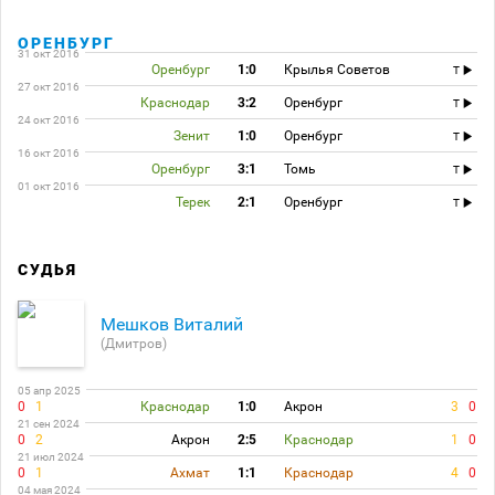
ОРЕНБУРГ
31 окт 2016
Оренбург
1:0
Крылья Советов
T
27 окт 2016
Краснодар
3:2
Оренбург
T
24 окт 2016
Зенит
1:0
Оренбург
T
16 окт 2016
Оренбург
3:1
Томь
T
01 окт 2016
Терек
2:1
Оренбург
T
СУДЬЯ
Мешков Виталий
(Дмитров)
05 апр 2025
0
1
Краснодар
1:0
Акрон
3
0
21 сен 2024
0
2
Акрон
2:5
Краснодар
1
0
21 июл 2024
0
1
Ахмат
1:1
Краснодар
4
0
04 мая 2024