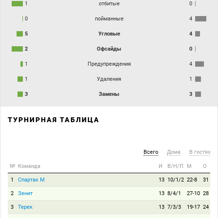
1
отбитые
0
0
пойманные
4
5
Угловые
4
2
Офсайды
0
1
Предупреждения
4
1
Удаления
1
3
Замены
3
ТУРНИРНАЯ ТАБЛИЦА
Всего
Дома
В гостях
№
Команда
И
В/Н/П
М
О
1
Спартак М
13
10/1/2
22-8
31
2
Зенит
13
8/4/1
27-10
28
3
Терек
13
7/3/3
19-17
24