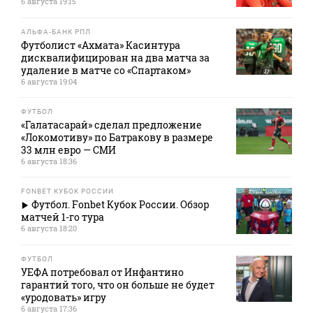
6 августа 19:15
АЛЬФА-БАНК РПЛ
Футболист «Ахмата» Касинтура
дисквалифицирован на два матча за
удаление в матче со «Спартаком»
6 августа 19:04
ФУТБОЛ
«Галатасарай» сделал предложение
«Локомотиву» по Батракову в размере
33 млн евро — СМИ
6 августа 18:36
FONBET КУБОК РОССИИ
Футбол. Fonbet Кубок России. Обзор
матчей 1-го тура
6 августа 18:20
ФУТБОЛ
УЕФА потребовал от Инфантино
гарантий того, что он больше не будет
«уродовать» игру
6 августа 17:36