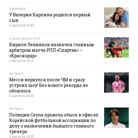
СБОРНЫЕ
У Валерия Карпина родился первый
сын
6 августа 15:43
АЛЬФА-БАНК РПЛ
Кирилл Левников назначен главным
арбитром матча РПЛ «Спартак» —
«Краснодар»
6 августа 15:15
ФУТБОЛ
Месси вернулся после ЧМ и сразу
устроил шоу! Без нового рекорда не
обошлось
6 августа 15:05
ФУТБОЛ
Полиция Сеула провела обыск в офисах
Корейской футбольной ассоциации по
делу о назначении бывшего главного
тренера
6 августа 14:55