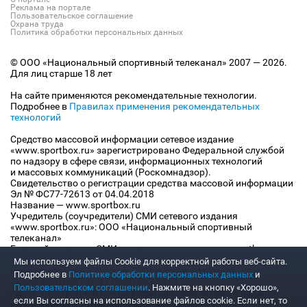
Реклама на портале
Пользовательское соглашение
Охрана труда
Политика обработки персональных данных
© ООО «Национальный спортивный телеканал» 2007 — 2026.
Для лиц старше 18 лет
На сайте применяются рекомендательные технологии.
Подробнее в
Правилах применения рекомендательных
технологий
Средство массовой информации сетевое издание
«www.sportbox.ru» зарегистрировано Федеральной службой
по надзору в сфере связи, информационных технологий
и массовых коммуникаций (Роскомнадзор).
Свидетельство о регистрации средства массовой информации
Эл № ФС77-72613 от 04.04.2018
Название — www.sportbox.ru
Учредитель (соучредители) СМИ сетевого издания
«www.sportbox.ru»: ООО «Национальный спортивный
телеканал»
Главный редактор СМИ сетевого издания «www.sportbox.ru»:
Конов В.А.
Мы используем файлы Сookie для корректной работы веб-сайта.
Номер телефона редакции СМИ сетевого издания
Подробнее в
Политике обработки персональных данных
и
«www.sportbox.ru»: +7 (495) 653 8419
Пользовательском соглашении
. Нажмите на кнопку «Хорошо»,
Адрес электронной почты редакции СМИ сетевого издания
если Вы согласны на использование файлов cookie. Если нет, то
«www.sportbox.ru»: editor@sportbox.ru