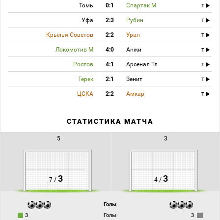
Томь
0:1
Спартак М
T
Уфа
2:3
Рубин
T
Крылья Советов
2:2
Урал
T
Локомотив М
4:0
Анжи
T
Ростов
4:1
Арсенал Тл
T
Терек
2:1
Зенит
T
ЦСКА
2:2
Амкар
T
СТАТИСТИКА МАТЧА
5
3
3
3
7 /
4 /
Голы
3
Голы
3