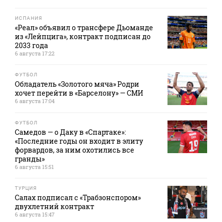
ИСПАНИЯ
«Реал» объявил о трансфере Дьоманде
из «Лейпцига», контракт подписан до
2033 года
6 августа 17:22
ФУТБОЛ
Обладатель «Золотого мяча» Родри
хочет перейти в «Барселону» — СМИ
6 августа 17:04
ФУТБОЛ
Самедов — о Даку в «Спартаке»:
«Последние годы он входит в элиту
форвардов, за ним охотились все
гранды»
6 августа 15:51
ТУРЦИЯ
Салах подписал с «Трабзонспором»
двухлетний контракт
6 августа 15:47