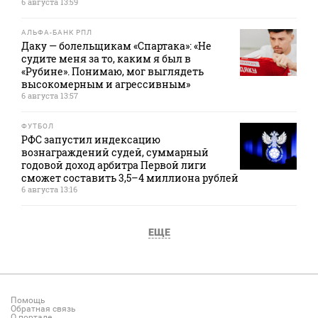
6 августа 13:59
АЛЬФА-БАНК РПЛ
Даку — болельщикам «Спартака»: «Не
судите меня за то, каким я был в
«Рубине». Понимаю, мог выглядеть
высокомерным и агрессивным»
6 августа 13:57
ФУТБОЛ
РФС запустил индексацию
вознаграждений судей, суммарный
годовой доход арбитра Первой лиги
сможет составить 3,5–4 миллиона рублей
6 августа 13:16
ЕЩЕ
Помощь
Обратная связь
О портале