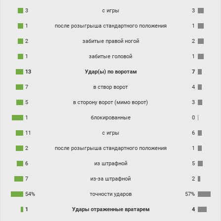
3
с игры
3
1
после розыгрыша стандартного положения
1
2
забитые правой ногой
2
1
забитые головой
1
13
Удар(ы) по воротам
7
7
в створ ворот
4
5
в сторону ворот (мимо ворот)
3
1
блокированные
0
11
с игры
6
2
после розыгрыша стандартного положения
1
6
из штрафной
5
7
из-за штрафной
2
54%
точности ударов
57%
1
Удары отраженные вратарем
4