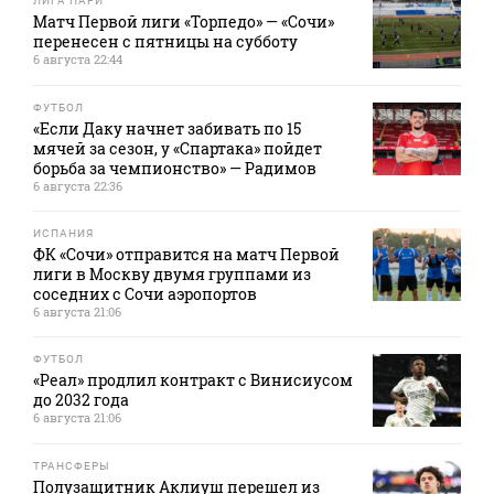
ЛИГА ПАРИ
Матч Первой лиги «Торпедо» — «Сочи»
перенесен с пятницы на субботу
6 августа 22:44
ФУТБОЛ
«Если Даку начнет забивать по 15
мячей за сезон, у «Спартака» пойдет
борьба за чемпионство» — Радимов
6 августа 22:36
ИСПАНИЯ
ФК «Сочи» отправится на матч Первой
лиги в Москву двумя группами из
соседних с Сочи аэропортов
6 августа 21:06
ФУТБОЛ
«Реал» продлил контракт с Винисиусом
до 2032 года
6 августа 21:06
ТРАНСФЕРЫ
Полузащитник Аклиуш перешел из