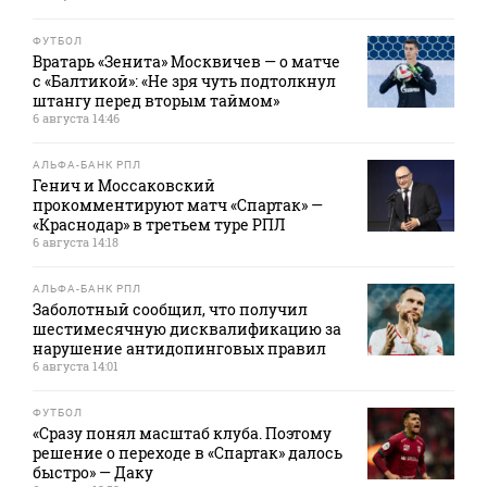
ФУТБОЛ
Вратарь «Зенита» Москвичев — о матче
с «Балтикой»: «Не зря чуть подтолкнул
штангу перед вторым таймом»
6 августа 14:46
АЛЬФА-БАНК РПЛ
Генич и Моссаковский
прокомментируют матч «Спартак» —
«Краснодар» в третьем туре РПЛ
6 августа 14:18
АЛЬФА-БАНК РПЛ
Заболотный сообщил, что получил
шестимесячную дисквалификацию за
нарушение антидопинговых правил
6 августа 14:01
ФУТБОЛ
«Сразу понял масштаб клуба. Поэтому
решение о переходе в «Спартак» далось
быстро» — Даку