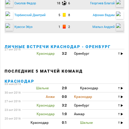
18
6
Смолов Федор
Георгиев Благой
5
8
Торбинский Дмитрий
Афонин Вадим
1
2
Куасси Эбуэ
Малых Андрей
ЛИЧНЫЕ ВСТРЕЧИ КРАСНОДАР - ОРЕНБУРГ
27 окт 2016
Краснодар
3:2
Оренбург
T
ПОСЛЕДНИЕ 5 МАТЧЕЙ КОМАНД
КРАСНОДАР
03 ноя 2016
Шальке
2:0
Краснодар
T
30 окт 2016
Анжи
0:0
Краснодар
T
27 окт 2016
Краснодар
3:2
Оренбург
T
23 окт 2016
Краснодар
1:0
Амкар
T
20 окт 2016
Краснодар
0:1
Шальке
T