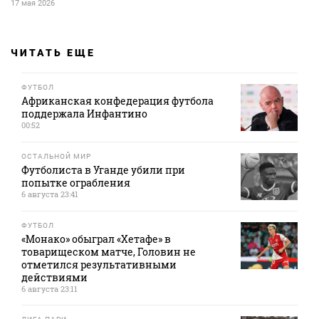
17 мая 2026
ЧИТАТЬ ЕЩЕ
ФУТБОЛ
Африканская конфедерация футбола
поддержала Инфантино
00:52
ОСТАЛЬНОЙ МИР
Футболиста в Уганде убили при
попытке ограбления
6 августа 23:41
ФУТБОЛ
«Монако» обыграл «Хетафе» в
товарищеском матче, Головин не
отметился результативными
действиями
6 августа 23:11