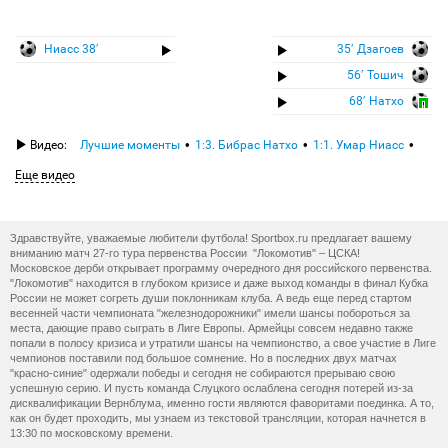
Ниасс 38′
35′ Дзагоев
56′ Тошич
68′ Натхо
Видео:
Лучшие моменты
1:3. Бибрас Натхо
1:1. Умар Ниасс
Еще видео
Здравствуйте, уважаемые любители футбола! Sportbox.ru предлагает вашему
вниманию матч 27-го тура первенства России "Локомотив" – ЦСКА!
Московское дерби открывает программу очередного дня российского первенства.
"Локомотив" находится в глубоком кризисе и даже выход команды в финал Кубка
России не может согреть души поклонникам клуба. А ведь еще перед стартом
весенней части чемпионата "железнодорожники" имели шансы побороться за
места, дающие право сыграть в Лиге Европы. Армейцы совсем недавно также
попали в полосу кризиса и утратили шансы на чемпионство, а свое участие в Лиге
чемпионов поставили под большое сомнение. Но в последних двух матчах
"красно-синие" одержали победы и сегодня не собираются прерываю свою
успешную серию. И пусть команда Слуцкого ослаблена сегодня потерей из-за
дисквалификации Вернблума, именно гости являются фаворитами поединка. А то,
как он будет проходить, мы узнаем из текстовой трансляции, которая начнется в
13:30 по московскому времени.