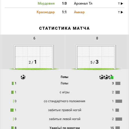
Мордовия
1:0
Арсенал Тл
T
Краснодар
1:1
Амкар
T
СТАТИСТИКА МАТЧА
6
8
1
3
2 /
5 /
Голы
1
Голы
3
1
с игры
2
0
со стандартного положения
1
1
забитые правой ногой
1
0
забитые левой ногой
2
8
Удар(ы) по воротам
15