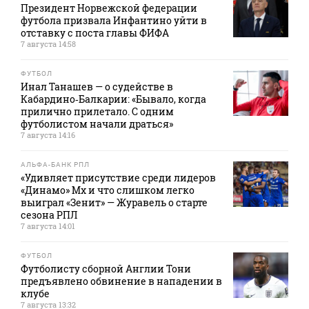
Президент Норвежской федерации
футбола призвала Инфантино уйти в
отставку с поста главы ФИФА
7 августа 14:58
ФУТБОЛ
Инал Танашев — о судействе в
Кабардино‑Балкарии: «Бывало, когда
прилично прилетало. С одним
футболистом начали драться»
7 августа 14:16
АЛЬФА-БАНК РПЛ
«Удивляет присутствие среди лидеров
«Динамо» Мх и что слишком легко
выиграл «Зенит» — Журавель о старте
сезона РПЛ
7 августа 14:01
ФУТБОЛ
Футболисту сборной Англии Тони
предъявлено обвинение в нападении в
клубе
7 августа 13:32