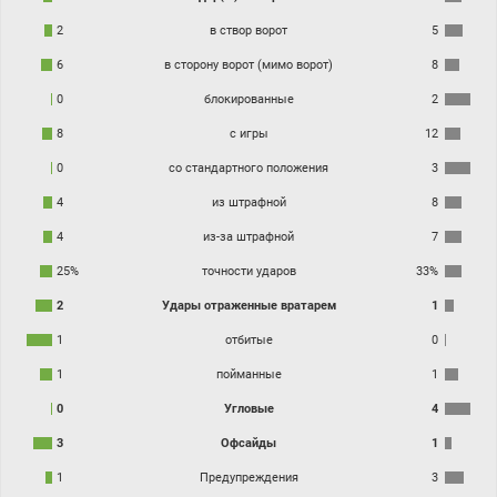
2
в створ ворот
5
6
в сторону ворот (мимо ворот)
8
0
блокированные
2
8
с игры
12
0
со стандартного положения
3
4
из штрафной
8
4
из-за штрафной
7
25%
точности ударов
33%
2
Удары отраженные вратарем
1
1
отбитые
0
1
пойманные
1
0
Угловые
4
3
Офсайды
1
1
Предупреждения
3