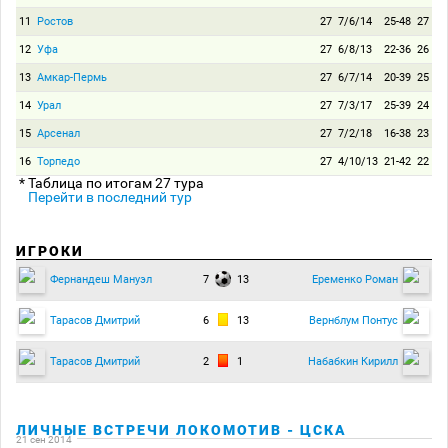
11
Ростов
27
7/6/14
25-48
27
12
Уфа
27
6/8/13
22-36
26
13
Амкар-Пермь
27
6/7/14
20-39
25
14
Урал
27
7/3/17
25-39
24
15
Арсенал
27
7/2/18
16-38
23
16
Торпедо
27
4/10/13
21-42
22
* Таблица по итогам 27 тура
Перейти в последний тур
ИГРОКИ
7
13
Фернандеш Мануэл
Еременко Роман
6
13
Тарасов Дмитрий
Вернблум Понтус
2
1
Тарасов Дмитрий
Набабкин Кирилл
ЛИЧНЫЕ ВСТРЕЧИ ЛОКОМОТИВ - ЦСКА
21 сен 2014