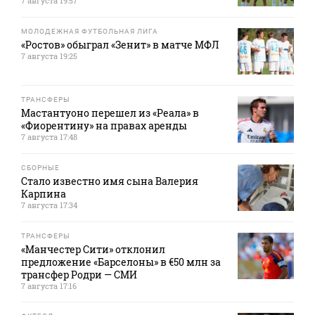
7 августа 19:57
МОЛОДЕЖНАЯ ФУТБОЛЬНАЯ ЛИГА
«Ростов» обыграл «Зенит» в матче МФЛ
7 августа 19:25
ТРАНСФЕРЫ
Мастантуоно перешел из «Реала» в
«Фиорентину» на правах аренды
7 августа 17:48
СБОРНЫЕ
Стало известно имя сына Валерия
Карпина
7 августа 17:34
ТРАНСФЕРЫ
«Манчестер Сити» отклонил
предложение «Барселоны» в €50 млн за
трансфер Родри — СМИ
7 августа 17:16