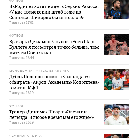
ФУТБОЛ
В «Родине» хотят видеть Серхио Рамоса:
«У нас тренерский штаб тоже из
Севильи. Шикарно бы вписался!»
7 августа 17:01
ФУТБОЛ
Вратарь «Динамо» Расулов: «Боев Шары
Буллета я посмотрел точно больше, чем
матчей Овечкина»
7 августа 16:44
МОЛОДЕЖНАЯ ФУТБОЛЬНАЯ ЛИГА
Дубль Полевого помог «Краснодару»
обыграть «Акрон‑Академию Коноплева»
в матче МФЛ
7 августа 16:19
ФУТБОЛ
Тренер «Динамо» Шварц: «Овечкин —
легенда. В любое время мы его ждем»
7 августа 16:19
ЧЕМПИОНАТ МИРА