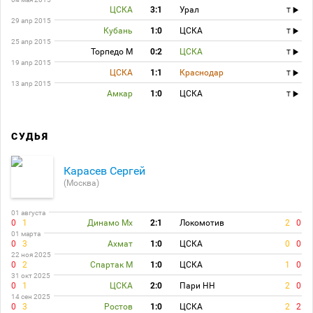
ЦСКА
3:1
Урал
T
29 апр 2015
Кубань
1:0
ЦСКА
T
25 апр 2015
Торпедо М
0:2
ЦСКА
T
19 апр 2015
ЦСКА
1:1
Краснодар
T
13 апр 2015
Амкар
1:0
ЦСКА
T
СУДЬЯ
Карасев Сергей
(Москва)
01 августа
0
1
Динамо Мх
2:1
Локомотив
2
0
01 марта
0
3
Ахмат
1:0
ЦСКА
0
0
22 ноя 2025
0
2
Спартак М
1:0
ЦСКА
1
0
31 окт 2025
0
1
ЦСКА
2:0
Пари НН
2
0
14 сен 2025
0
3
Ростов
1:0
ЦСКА
2
2