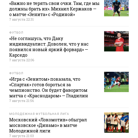
«Важно не терять свои очки. Там, где мы
должны брать их». Михаил Кержаков —
о матче «Зенита» с «Родиной»
7 августа 22:31
ФУТБОЛ
«Не соглашусь, что Даку
индивидуалист. Доволен, что у нас
появился новый яркий форвард» —
Карседо
7 августа 22:06
ФУТБОЛ
«Игра с «Зенитом» показала, что
«Спартак» готов бороться за
чемпионство. Он будет фаворитом
матча с «Краснодаром» — Гладилин
7 августа 21:56
МОЛОДЕЖНАЯ ФУТБОЛЬНАЯ ЛИГА
Московский «Локомотив» обыграл
московское «Динамо» в матче
Молодежной лиги
7 августа 21:03