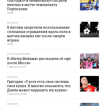
«Эшторил» и «Фамаликау» сыграли
вничью в матче чемпионата
Португалии
00:48
ФУТБОЛ
В Англии запретили использование
сплошных ограждений вдоль поля в
матчах низших лиг после смерти
игрока
00:32
ОСТАЛЬНОЙ МИР
В «Интер Майами» рассказали об «эре
после Месси»
7 августа 23:37
ФУТБОЛ
Григорян: «У всех есть своя система,
своя кухня. И многие опасаются, что
Дзюба может нарушить эту кухню»
7 августа 22:44
ФУТБОЛ