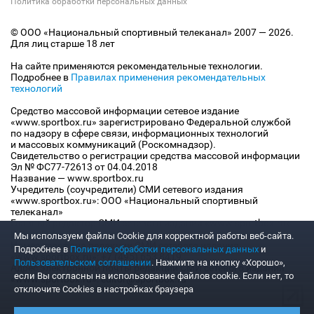
Политика обработки персональных данных
© ООО «Национальный спортивный телеканал» 2007 — 2026.
Для лиц старше 18 лет
На сайте применяются рекомендательные технологии.
Подробнее в
Правилах применения рекомендательных
технологий
Средство массовой информации сетевое издание
«www.sportbox.ru» зарегистрировано Федеральной службой
по надзору в сфере связи, информационных технологий
и массовых коммуникаций (Роскомнадзор).
Свидетельство о регистрации средства массовой информации
Эл № ФС77-72613 от 04.04.2018
Название — www.sportbox.ru
Учредитель (соучредители) СМИ сетевого издания
«www.sportbox.ru»: ООО «Национальный спортивный
телеканал»
Главный редактор СМИ сетевого издания «www.sportbox.ru»:
Конов В.А.
Мы используем файлы Сookie для корректной работы веб-сайта.
Номер телефона редакции СМИ сетевого издания
Подробнее в
Политике обработки персональных данных
и
«www.sportbox.ru»: +7 (495) 653 8419
Пользовательском соглашении
. Нажмите на кнопку «Хорошо»,
Адрес электронной почты редакции СМИ сетевого издания
если Вы согласны на использование файлов cookie. Если нет, то
«www.sportbox.ru»: editor@sportbox.ru
отключите Cookies в настройках браузера