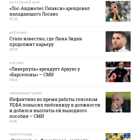
ОСТАЛЬНОЙ МИР
«Лос‑Анджелес Гэлакси» арендовал
нападающего Лосано
07:25
ИСПАНИЯ
Стало известно, где Люка Зидан
продолжит карьеру
05:59
АНГЛИЯ
«Ливерпуль» арендует Араухо у
«Барселоны» — СМИ
03:12
ЧЕМПИОНАТ МИРА
Инфантино во время работы генсеком
УЕФА повысил любовницу в должности
и добился выплаты ей выходного
пособия — СМИ
01:41
ПОРТУГАЛИЯ