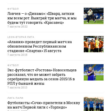
ФУТБОЛ
Ловчев — о «Динамо»: «Шварц, заткни
им всем рот. Выиграй три матча, и мы
будем тут говорить: «Красавец»
7 августа 20:22
LEON-ВТОРАЯ ЛИГА
«Алания» проведет первый матч на
обновленном Республиканском
стадионе «Спартак» 15 августа
7 августа 20:18
ФУТБОЛ
Экс‑футболист «Ростова» Новосельцев
рассказал, что не может забрать
серебряную медаль за сезон‑2015/16 в
РПЛ у бывшей жены
7 августа 20:13
ЛИГА ПАРИ
Футболисты «Сочи» прилетели в Москву
на матч Первой лиги с «Торпедо»