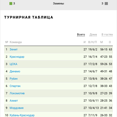
3
Замены
3
ТУРНИРНАЯ ТАБЛИЦА
Всего
Дома
В гостях
№
Команда
И
В/Н/П
М
О
1
Зенит
27
19/6/2
56-15
63
2
Краснодар
27
16/7/4
47-23
55
3
ЦСКА
27
17/2/8
59-26
53
4
Динамо
27
14/6/7
49-31
48
5
Рубин
27
13/8/6
38-26
47
6
Спартак
27
12/7/8
38-33
43
7
Локомотив
27
10/9/8
27-23
39
8
Ахмат
27
10/6/11
28-25
36
9
Мордовия
27
10/4/13
21-41
34
10
Кубань-Краснодар
27
7/11/9
26-33
32