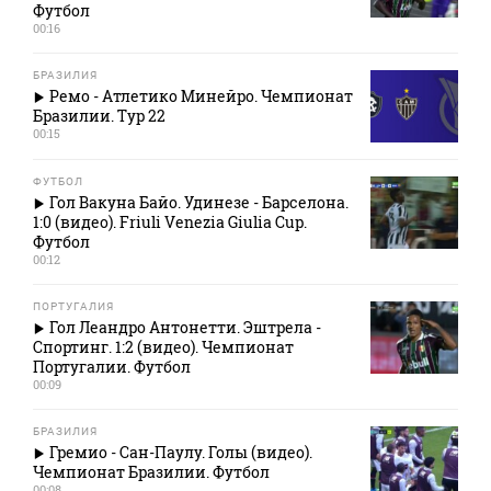
Футбол
00:16
БРАЗИЛИЯ
Ремо - Атлетико Минейро. Чемпионат
Бразилии. Тур 22
00:15
ФУТБОЛ
Гол Вакуна Байо. Удинезе - Барселона.
1:0 (видео). Friuli Venezia Giulia Cup.
Футбол
00:12
ПОРТУГАЛИЯ
Гол Леандро Антонетти. Эштрела -
Спортинг. 1:2 (видео). Чемпионат
Португалии. Футбол
00:09
БРАЗИЛИЯ
Гремио - Сан-Паулу. Голы (видео).
Чемпионат Бразилии. Футбол
00:08