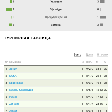
1
Угловые
3
1
Офсайды
0
0
Предупреждения
1
3
Замены
3
ТУРНИРНАЯ ТАБЛИЦА
Всего
Дома
В гостях
№
Команда
И
В/Н/П
М
О
1
Зенит
11
9/2/0
33-6
29
2
ЦСКА
11
8/1/2
29-11
25
3
Краснодар
11
6/3/2
19-8
21
4
Кубань-Краснодар
11
5/5/1
12-12
20
5
Рубин
11
5/4/2
17-12
19
6
Динамо
11
6/1/4
23-16
19
7
Ахмат
11
5/3/3
14-8
18