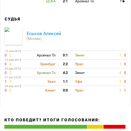
ЦСКА
2:1
Арсенал Тл
T
СУДЬЯ
Еськов Алексей
(Москва)
10 ноя 2019
0
2
Арсенал Тл
0:1
Зенит
1
0
10 мая 2019
0
4
Оренбург
2:2
Урал
1
0
03 дек 2018
0
2
Арсенал Тл
4:2
Зенит
4
0
27 окт 2018
1
3
Урал
1:1
Уфа
2
0
30 апр 2018
0
0
Ахмат
0:0
Урал
2
1
КТО ПОБЕДИТ? ИТОГИ ГОЛОСОВАНИЯ: