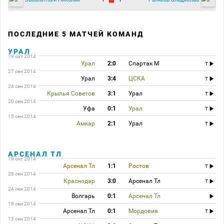
ПОСЛЕДНИЕ 5 МАТЧЕЙ КОМАНД
УРАЛ
19 окт 2014
Урал
2:0
Спартак М
T
27 сен 2014
Урал
3:4
ЦСКА
T
24 сен 2014
Крылья Советов
3:1
Урал
T
20 сен 2014
Уфа
0:1
Урал
T
15 сен 2014
Амкар
2:1
Урал
T
АРСЕНАЛ ТЛ
19 окт 2014
Арсенал Тл
1:1
Ростов
T
28 сен 2014
Краснодар
3:0
Арсенал Тл
T
24 сен 2014
Волгарь
0:1
Арсенал Тл
19 сен 2014
Арсенал Тл
0:1
Мордовия
T
13 сен 2014