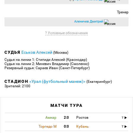
встреч на футболе!
Тренер
Аленичев Дмитрий
? Условные обозначения
СУДЬЯ
Еськов Алексей
(Москва)
Судья на линии 1: Стипиди Алексей (Краснодар)
Судья на линии 2: Миневич Владимир (Смоленкс)
Резервный судья: Сараев Иван (Санкт-Петербург)
СТАДИОН
«Урал (футбольный манеж)»
(Екатеринбург)
Зрителей: 2100
МАТЧИ ТУРА
Амкар
2:0
Ростов
T
Торпедо М
0:0
Кубань
T