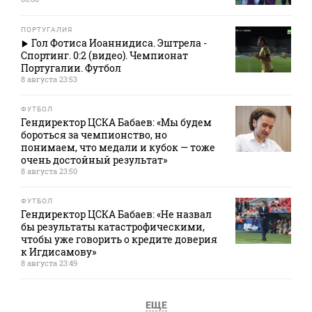
ПОРТУГАЛИЯ
Гол Фотиса Иоаннидиса. Эштрела -
Спортинг. 0:2 (видео). Чемпионат
Португалии. Футбол
8 августа 23:53
ФУТБОЛ
Гендиректор ЦСКА Бабаев: «Мы будем
бороться за чемпионство, но
понимаем, что медали и кубок — тоже
очень достойный результат»
8 августа 23:50
ФУТБОЛ
Гендиректор ЦСКА Бабаев: «Не назвал
бы результаты катастрофическими,
чтобы уже говорить о кредите доверия
к Игдисамову»
8 августа 23:49
ЕЩЕ