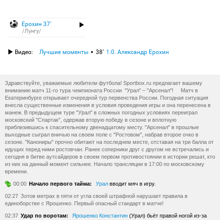
Ерохин 37′
/Лунгу/
Видео:
Лучшие моменты
38`
1:0. Александр Ерохин
Здравствуйте, уважаемые любители футбола! Sportbox.ru предлагает вашему
вниманию матч 11-го тура чемпионата России "Урал" – "Арсенал"! Матч в
Екатеринбурге открывает очередной тур первенства России. Погодная ситуация
внесла существенные изменения в условия проведения игры и она перенесена в
манеж. В предыдущем туре "Урал" в сложных погодных условиях переиграл
московский "Спартак", одержав вторую победу в сезоне и вплотную
приблизившись к спасительному двенадцатому месту. "Арсенал" в прошлые
выходные сыграл вничью на своем поле с "Ростовом", набрав второе очко в
сезоне. "Канониры" прочно обитают на последнем месте, отставая на три балла от
идущих перед ними ростовчан. Ранее соперники друг с другом не встречались и
сегодня в битве аутсайдеров в своем первом противостоянии в истории решат, кто
из них на данный момент сильнее. Начало трансляции в 17:00 по московскому
времени.
00:00
Начало первого тайма:
Урал
вводит мяч в игру.
02:27
Зотов метрах в пяти от угла своей штрафной нарушает правила в
единоборстве с Ярошенко. Первый опасный стандарт в матче!
02:37
Удар по воротам:
Ярошенко Константин
(Урал) бьёт правой ногой из-за