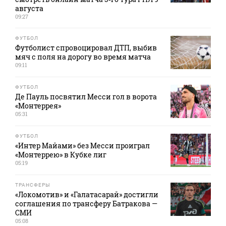
августа
09:27
ФУТБОЛ
Футболист спровоцировал ДТП, выбив
мяч с поля на дорогу во время матча
09:11
ФУТБОЛ
Де Пауль посвятил Месси гол в ворота
«Монтеррея»
05:31
ФУТБОЛ
«Интер Майами» без Месси проиграл
«Монтеррею» в Кубке лиг
05:19
ТРАНСФЕРЫ
«Локомотив» и «Галатасарай» достигли
соглашения по трансферу Батракова —
СМИ
05:08