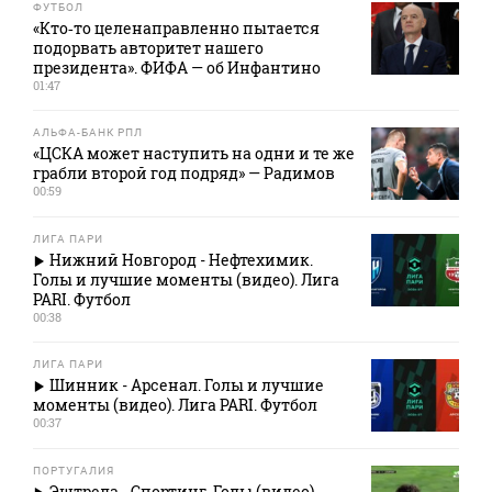
ФУТБОЛ
«Кто‑то целенаправленно пытается
подорвать авторитет нашего
президента». ФИФА — об Инфантино
01:47
АЛЬФА-БАНК РПЛ
«ЦСКА может наступить на одни и те же
грабли второй год подряд» — Радимов
00:59
ЛИГА ПАРИ
Нижний Новгород - Нефтехимик.
Голы и лучшие моменты (видео). Лига
PARI. Футбол
00:38
ЛИГА ПАРИ
Шинник - Арсенал. Голы и лучшие
моменты (видео). Лига PARI. Футбол
00:37
ПОРТУГАЛИЯ
Эштрела - Спортинг. Голы (видео).