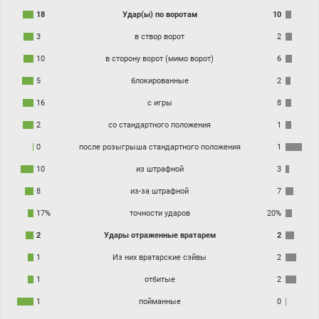
18
Удар(ы) по воротам
10
3
в створ ворот
2
10
в сторону ворот (мимо ворот)
6
5
блокированные
2
16
с игры
8
2
со стандартного положения
1
0
после розыгрыша стандартного положения
1
10
из штрафной
3
8
из-за штрафной
7
17%
точности ударов
20%
2
Удары отраженные вратарем
2
1
Из них вратарские сэйвы
2
1
отбитые
2
1
пойманные
0