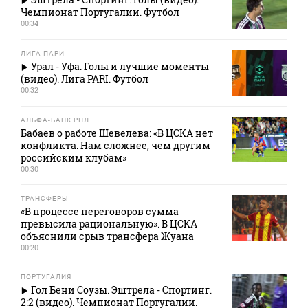
Чемпионат Португалии. Футбол
00:34
ЛИГА ПАРИ
Урал - Уфа. Голы и лучшие моменты
(видео). Лига PARI. Футбол
00:32
АЛЬФА-БАНК РПЛ
Бабаев о работе Шевелева: «В ЦСКА нет
конфликта. Нам сложнее, чем другим
российским клубам»
00:30
ТРАНСФЕРЫ
«В процессе переговоров сумма
превысила рациональную». В ЦСКА
объяснили срыв трансфера Жуана
00:20
ПОРТУГАЛИЯ
Гол Бени Соузы. Эштрела - Спортинг.
2:2 (видео). Чемпионат Португалии.