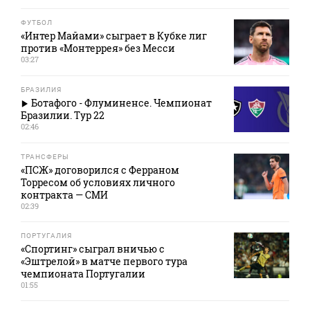
ФУТБОЛ
«Интер Майами» сыграет в Кубке лиг
против «Монтеррея» без Месси
03:27
БРАЗИЛИЯ
Ботафого - Флуминенсе. Чемпионат
Бразилии. Тур 22
02:46
ТРАНСФЕРЫ
«ПСЖ» договорился с Ферраном
Торресом об условиях личного
контракта — СМИ
02:39
ПОРТУГАЛИЯ
«Спортинг» сыграл вничью с
«Эштрелой» в матче первого тура
чемпионата Португалии
01:55