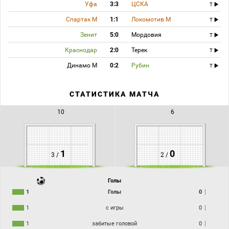
Уфа
3:3
ЦСКА
T
Спартак М
1:1
Локомотив М
T
Зенит
5:0
Мордовия
T
Краснодар
2:0
Терек
T
Динамо М
0:2
Рубин
T
СТАТИСТИКА МАТЧА
10
6
1
0
3 /
2 /
Голы
1
Голы
0
1
с игры
0
1
забитые головой
0