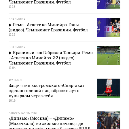
Чемпионат Бразилии. Футбол
11:13
БРАЗИЛИЯ
Ремо - Атлетико Минейро. Голы
(видео). Чемпионат Бразилии. Футбол
11:12
БРАЗИЛИЯ
Красивый гол Габриэля Тальяри. Ремо
- Атлетико Минейро. 2:2 (видео).
Чемпионат Бразилии. Футбол
11:04
ФУТБОЛ
Защитник костромского «Спартака»
сделал голевой пас, вбросив аут с
кувырком через себя
10:16
АЛЬФА-БАНК РПЛ
«Динамо» (Москва) — «Динамо»
(Махачкала): во сколько начало, где
смотреть онлайн матча 3‑го тура РПЛ 9