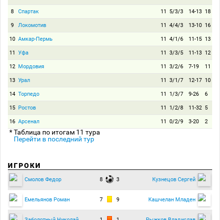
8
Спартак
11
5/3/3
14-13
18
9
Локомотив
11
4/4/3
13-10
16
10
Амкар-Пермь
11
4/1/6
11-15
13
11
Уфа
11
3/3/5
11-13
12
12
Мордовия
11
3/2/6
7-19
11
13
Урал
11
3/1/7
12-17
10
14
Торпедо
11
1/3/7
9-26
6
15
Ростов
11
1/2/8
11-32
5
16
Арсенал
11
0/2/9
3-20
2
* Таблица по итогам 11 тура
Перейти в последний тур
ИГРОКИ
8
3
Смолов Федор
Кузнецов Сергей
7
9
Емельянов Роман
Кашчелан Младен
1
1
Заболотный Николай
Рыжков Владислав