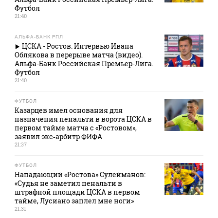
Футбол
21:40
АЛЬФА-БАНК РПЛ
ЦСКА - Ростов. Интервью Ивана
Облякова в перерыве матча (видео).
Альфа-Банк Российская Премьер-Лига.
Футбол
21:40
ФУТБОЛ
Казарцев имел основания для
назначения пенальти в ворота ЦСКА в
первом тайме матча с «Ростовом»,
заявил экс‑арбитр ФИФА
21:37
ФУТБОЛ
Нападающий «Ростова» Сулейманов:
«Судья не заметил пенальти в
штрафной площади ЦСКА в первом
тайме, Лусиано заплел мне ноги»
21:31