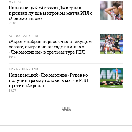
ФУТБОЛ
Нападающий «Акрона» Дмитриев
признан лучшим игроком матча РПЛ с
«Локомотивом»
20:00
АЛЬФА-БАНК РПЛ
«Акрон» набрал первое очко в текущем
сезоне, сыграв на выезде вничью с
«Локомотивом» в третьем туре РПЛ
19:55
АЛЬФА-БАНК РПЛ
Нападающий «Локомотива» Руденко
получил травму головы в матче РПЛ
против «Акрона»
19:37
ЕЩЕ