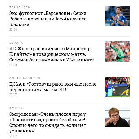
ТРАНСФЕРЫ
Экс‑футболист «Барселоны» Серхи
Роберто перешел в «Лос‑Анджелес
Гэлакси»
21:30
ЕВРОПА
«ПСЖ» сыграл вничью с «Манчестер
Юнайтед» в товарищеском матче,
Сафонов был заменен на 77‑й минуте
21:28
АЛЬФА-БАНК РПЛ
ЦСКА и «Ростов» играют вничью после
первого тайма матча РПЛ
21:17
ФУТБОЛ
Смородская: «Очень плохая игра у
«Локомотива», просто безобразие!
Сложно чего‑то ожидать, если нет
усиления»
21:07