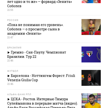
лет одно и то же» — форвард «Зенита»
Соболев
21:55
РОССИЯ
«Пока не понимаю его уровень».
Соболев — о просмотре сына в
академии «Зенита»
21:47
БРАЗИЛИЯ
Гремио - Сан-Паулу. Чемпионат
Бразилии. Тур 22
21:46
ФУТБОЛ
Барселона - Ноттингем Форест. Friuli
Venezia Giulia Cup
21:46
АЛЬФА-БАНК РПЛ
ЦСКА - Ростов. Интервью Тимура
Сулейманова в перерыве матча (видео).
Альфа-Банк Российская Премьер-Лига.