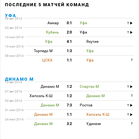
ПОСЛЕДНИЕ 5 МАТЧЕЙ КОМАНД
УФА
08 авг 2014
Амкар
0:1
Уфа
T
03 авг 2014
Кубань
2:0
Уфа
T
14 июл 2014
Уфа
4:1
Якутия
10 июл 2014
Торпедо М
1:3
Уфа
08 июл 2014
ЦСКА
1:1
Уфа
T
ДИНАМО М
10 авг 2014
Динамо М
1:2
Спартак М
T
07 авг 2014
Хапоэль К-Ш
1:2
Динамо М
T
03 авг 2014
Динамо М
7:3
Ростов
T
31 июл 2014
Динамо М
1:1
Хапоэль К-Ш
T
24 июл 2014
Динамо М
3:2
Удинезе
T