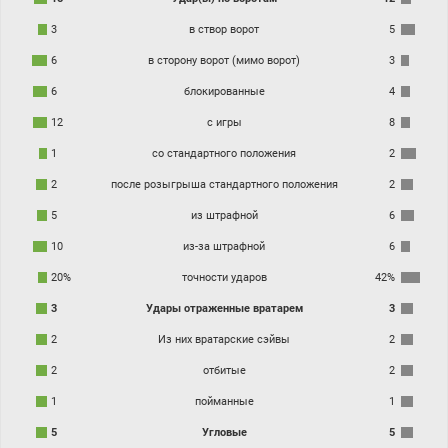
3
в створ ворот
5
6
в сторону ворот (мимо ворот)
3
6
блокированные
4
12
с игры
8
1
со стандартного положения
2
2
после розыгрыша стандартного положения
2
5
из штрафной
6
10
из-за штрафной
6
20%
точности ударов
42%
3
Удары отраженные вратарем
3
2
Из них вратарские сэйвы
2
2
отбитые
2
1
пойманные
1
5
Угловые
5