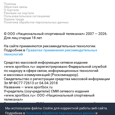
Помощь
Обратная связь
О портале
Реклама на портале
Пользовательское соглашение
Охрана труда
Политика обработки персональных данных
© ООО «Национальный спортивный телеканал» 2007 — 2026.
Для лиц старше 18 лет
На сайте применяются рекомендательные технологии.
Подробнее в
Правилах применения рекомендательных
технологий
Средство массовой информации сетевое издание
«www.sportbox.ru» зарегистрировано Федеральной службой
по надзору в сфере связи, информационных технологий
и массовых коммуникаций (Роскомнадзор).
Свидетельство о регистрации средства массовой информации
Эл № ФС77-72613 от 04.04.2018
Название — www.sportbox.ru
Учредитель (соучредители) СМИ сетевого издания
«www.sportbox.ru»: ООО «Национальный спортивный
телеканал»
Главный редактор СМИ сетевого издания «www.sportbox.ru»:
Конов В.А.
Мы используем файлы Сookie для корректной работы веб-сайта.
Номер телефона редакции СМИ сетевого издания
Подробнее в
Политике обработки персональных данных
и