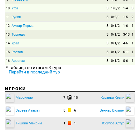
10
Уфа
3
1/0/2
1-4
3
11
Рубин
3
0/2/1
1-5
2
12
Амкар-Пермь
3
0/1/2
1-6
1
13
Торпедо
3
0/1/2
3-13
1
14
Урал
3
0/1/2
4-6
1
15
Ростов
3
0/1/2
6-11
1
16
Арсенал
3
0/1/2
0-6
1
* Таблица по итогам 3 тура
Перейти в последний тур
ИГРОКИ
7
10
Марсинью
Кураньи Кевин
8
6
Засеев Азамат
Венкер Вильям
1
1
Тишкин Максим
Юсупов Артур