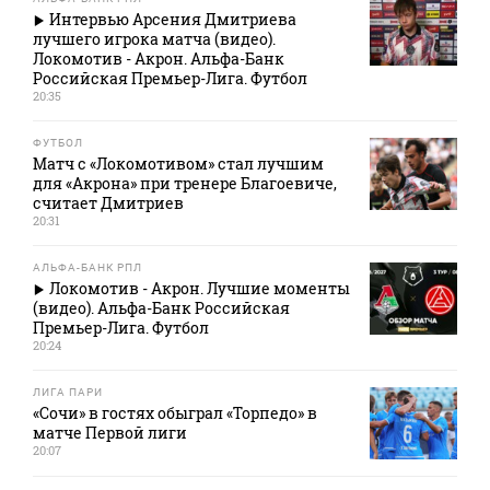
Интервью Арсения Дмитриева
лучшего игрока матча (видео).
Локомотив - Акрон. Альфа-Банк
Российская Премьер-Лига. Футбол
20:35
ФУТБОЛ
Матч с «Локомотивом» стал лучшим
для «Акрона» при тренере Благоевиче,
считает Дмитриев
20:31
АЛЬФА-БАНК РПЛ
Локомотив - Акрон. Лучшие моменты
(видео). Альфа-Банк Российская
Премьер-Лига. Футбол
20:24
ЛИГА ПАРИ
«Сочи» в гостях обыграл «Торпедо» в
матче Первой лиги
20:07