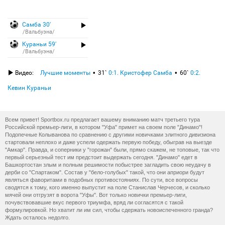
Самба 30′
/Вальбуэна/
Кураньи 59′
/Вальбуэна/
Видео:
Лучшие моменты
31`
0:1. Кристофер Самба
60`
0:2.
Кевин Кураньи
Всем привет! Sportbox.ru предлагает вашему вниманию матч третьего тура
Российской премьер-лиги, в котором "Уфа" примет на своем поле "Динамо"!
Подопечные Колыванова по сравнению с другими новичками элитного дивизиона
стартовали неплохо и даже успели одержать первую победу, обыграв на выезде
"Амкар". Правда, и соперники у "горожан" были, прямо скажем, не топовые, так что
первый серьезный тест им предстоит выдержать сегодня. "Динамо" едет в
Башкортостан злым и полным решимости побыстрее загладить свою неудачу в
дерби со "Спартаком". Состав у "бело-голубых" такой, что они априори будут
являться фаворитами в подобных противостояниях. По сути, все вопросы
сводятся к тому, кого именно выпустит на поле Станислав Черчесов, и сколько
мячей они отгрузят в ворота "Уфы". Вот только новички премьер-лиги,
почувствовавшие вкус первого триумфа, вряд ли согласятся с такой
формулировкой. Но хватит ли им сил, чтобы сдержать новоиспеченного гранда?
Ждать осталось недолго.