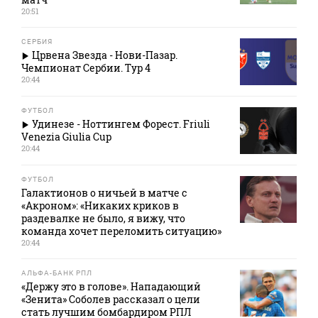
20:51
СЕРБИЯ
Црвена Звезда - Нови-Пазар.
Чемпионат Сербии. Тур 4
20:44
ФУТБОЛ
Удинезе - Ноттингем Форест. Friuli
Venezia Giulia Cup
20:44
ФУТБОЛ
Галактионов о ничьей в матче с
«Акроном»: «Никаких криков в
раздевалке не было, я вижу, что
команда хочет переломить ситуацию»
20:44
АЛЬФА-БАНК РПЛ
«Держу это в голове». Нападающий
«Зенита» Соболев рассказал о цели
стать лучшим бомбардиром РПЛ