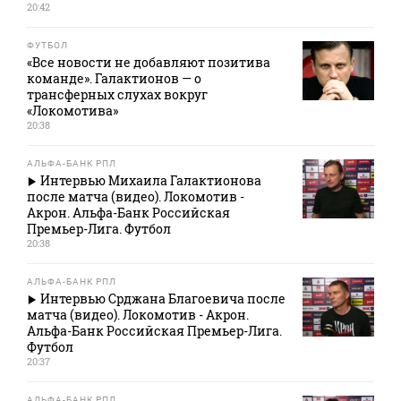
20:42
ФУТБОЛ
«Все новости не добавляют позитива
команде». Галактионов — о
трансферных слухах вокруг
«Локомотива»
20:38
АЛЬФА-БАНК РПЛ
Интервью Михаила Галактионова
после матча (видео). Локомотив -
Акрон. Альфа-Банк Российская
Премьер-Лига. Футбол
20:38
АЛЬФА-БАНК РПЛ
Интервью Срджана Благоевича после
матча (видео). Локомотив - Акрон.
Альфа-Банк Российская Премьер-Лига.
Футбол
20:37
АЛЬФА-БАНК РПЛ