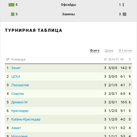
5
Офсайды
1
3
Замены
3
ТУРНИРНАЯ ТАБЛИЦА
Всего
Дома
В гостях
№
Команда
И
В/Н/П
М
О
1
Зенит
3
3/0/0
14-2
9
2
ЦСКА
3
3/0/0
6-1
9
3
Локомотив
3
2/1/0
4-1
7
4
Спартак
3
2/0/1
6-5
6
5
Динамо М
3
2/0/1
10-5
6
6
Краснодар
3
1/2/0
5-1
5
7
Кубань-Краснодар
3
1/2/0
4-2
5
8
Ахмат
3
1/1/1
5-2
4
9
Мордовия
3
1/1/1
3-3
4