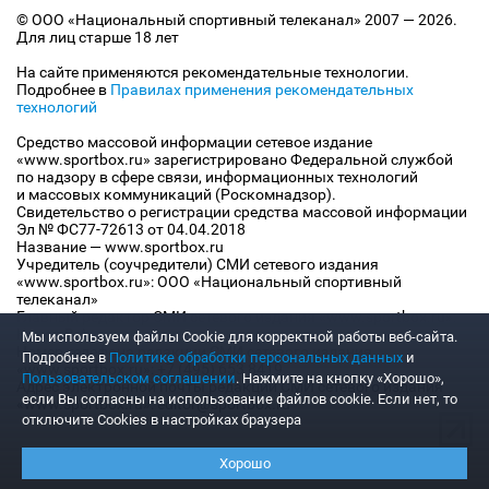
© ООО «Национальный спортивный телеканал» 2007 — 2026.
Для лиц старше 18 лет
На сайте применяются рекомендательные технологии.
Подробнее в
Правилах применения рекомендательных
технологий
Средство массовой информации сетевое издание
«www.sportbox.ru» зарегистрировано Федеральной службой
по надзору в сфере связи, информационных технологий
и массовых коммуникаций (Роскомнадзор).
Свидетельство о регистрации средства массовой информации
Эл № ФС77-72613 от 04.04.2018
Название — www.sportbox.ru
Учредитель (соучредители) СМИ сетевого издания
«www.sportbox.ru»: ООО «Национальный спортивный
телеканал»
Главный редактор СМИ сетевого издания «www.sportbox.ru»:
Конов В.А.
Мы используем файлы Сookie для корректной работы веб-сайта.
Номер телефона редакции СМИ сетевого издания
Подробнее в
Политике обработки персональных данных
и
«www.sportbox.ru»: +7 (495) 653 8419
Пользовательском соглашении
. Нажмите на кнопку «Хорошо»,
Адрес электронной почты редакции СМИ сетевого издания
если Вы согласны на использование файлов cookie. Если нет, то
«www.sportbox.ru»: editor@sportbox.ru
отключите Cookies в настройках браузера
Хорошо