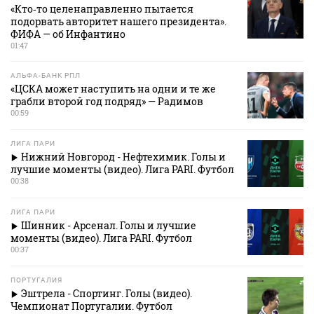
«Кто‑то целенаправленно пытается
подорвать авторитет нашего президента».
ФИФА — об Инфантино
01:47
АЛЬФА-БАНК РПЛ
«ЦСКА может наступить на одни и те же
грабли второй год подряд» — Радимов
00:59
ЛИГА ПАРИ
Нижний Новгород - Нефтехимик. Голы и
лучшие моменты (видео). Лига PARI. Футбол
00:38
ЛИГА ПАРИ
Шинник - Арсенал. Голы и лучшие
моменты (видео). Лига PARI. Футбол
00:37
ПОРТУГАЛИЯ
Эштрела - Спортинг. Голы (видео).
Чемпионат Португалии. Футбол