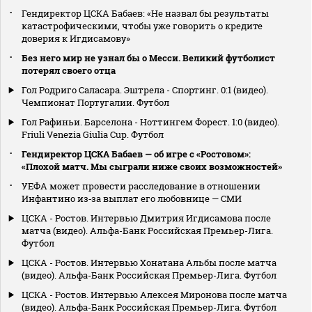
Гендиректор ЦСКА Бабаев: «Не назвал бы результаты
катастрофическими, чтобы уже говорить о кредите
доверия к Игдисамову»
Без него мир не узнал бы о Месси. Великий футболист
потерял своего отца
Гол Родриго Саласара. Эштрела - Спортинг. 0:1 (видео).
Чемпионат Португалии. Футбол
Гол Рафиньи. Барселона - Ноттингем Форест. 1:0 (видео).
Friuli Venezia Giulia Cup. Футбол
Гендиректор ЦСКА Бабаев — об игре с «Ростовом»:
«Плохой матч. Мы сыграли ниже своих возможностей»
УЕФА может провести расследование в отношении
Инфантино из‑за выплат его любовнице — СМИ
ЦСКА - Ростов. Интервью Дмитрия Игдисамова после
матча (видео). Альфа-Банк Российская Премьер-Лига.
Футбол
ЦСКА - Ростов. Интервью Хонатана Альбы после матча
(видео). Альфа-Банк Российская Премьер-Лига. Футбол
ЦСКА - Ростов. Интервью Алексея Миронова после матча
(видео). Альфа-Банк Российская Премьер-Лига. Футбол