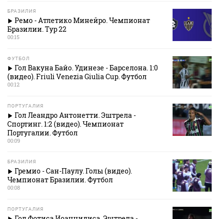
БРАЗИЛИЯ
Ремо - Атлетико Минейро. Чемпионат
Бразилии. Тур 22
00:15
ФУТБОЛ
Гол Вакуна Байо. Удинезе - Барселона. 1:0
(видео). Friuli Venezia Giulia Cup. Футбол
00:12
ПОРТУГАЛИЯ
Гол Леандро Антонетти. Эштрела -
Спортинг. 1:2 (видео). Чемпионат
Португалии. Футбол
00:09
БРАЗИЛИЯ
Гремио - Сан-Паулу. Голы (видео).
Чемпионат Бразилии. Футбол
00:08
ПОРТУГАЛИЯ
Гол Фотиса Иоаннидиса. Эштрела -