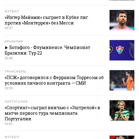
ФУТБОЛ
«Интер Майами» сыграет в Кубке лиг
против «Монтеррея» без Месси
03:27
БРАЗИЛИЯ
Ботафого - Флуминенсе. Чемпионат
Бразилии. Тур 22
02:46
ТРАНСФЕРЫ
«ПСЖ» договорился с Ферраном Торресом об
условиях личного контракта — СМИ
02:39
ПОРТУГАЛИЯ
«Спортинг» сыграл вничью с «Эштрелой» в
матче первого тура чемпионата
Португалии
01:55
ФУТБОЛ