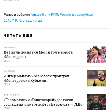
13 мая 2018
Ранее в рубрике
Альфа-Банк РПЛ
:
Россия в еврокубках
2018/19. Кто, где, когда
ЧИТАТЬ ЕЩЕ
ФУТБОЛ
Де Пауль посвятил Месси гол в ворота
«Монтеррея»
05:31
ФУТБОЛ
«Интер Майами» без Месси проиграл
«Монтеррею» в Кубке лиг
05:19
ТРАНСФЕРЫ
«Локомотив» и «Галатасарай» достигли
соглашения по трансферу Батракова — СМИ
05:08