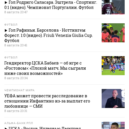
Гол Родриго Саласара. Эштрела - Спортинг.
0:1 (видео). Чемпионат Португалии. Футбол
8 августа 23:47
ФУТБОЛ
Гол Рафиньи. Барселона - Ноттингем
Форест. 1:0 (видео). Friuli Venezia Giulia Cup.
Футбол
8 августа 23:41
ФУТБОЛ
Гендиректор ЦСКА Бабаев — об игре с
«Ростовом»: «Плохой матч. Мы сыграли
ниже своих возможностей»
8 августа 23:34
ЧЕМПИОНАТ МИРА
УЕФА может провести расследование в
отношении Инфантино из‑за выплат его
любовнице — СМИ
8 августа 23:31
АЛЬФА-БАНК РПЛ
ЦСКА - Ростов. Интервью Дмитрия