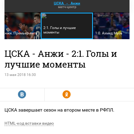
ЦСКА
-
Анжи
матч-центр
2:1. Голы и лучшие
моменты
- Анжи. Премьер-лига
1:0. Ахмед Муса
ЦСКА - Анжи - 2:1. Голы и
лучшие моменты
13 мая 2018 16:30
R
Y
ЦСКА завершает сезон на втором месте в РФПЛ.
HTML-код вставки видео