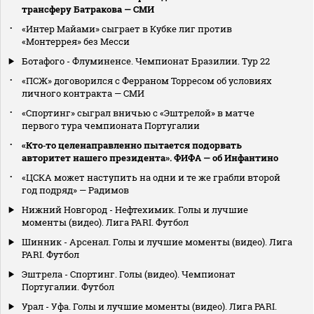
трансферу Батракова — СМИ
«Интер Майами» сыграет в Кубке лиг против
«Монтеррея» без Месси
Ботафого - Флуминенсе. Чемпионат Бразилии. Тур 22
«ПСЖ» договорился с Ферраном Торресом об условиях
личного контракта — СМИ
«Спортинг» сыграл вничью с «Эштрелой» в матче
первого тура чемпионата Португалии
«Кто‑то целенаправленно пытается подорвать
авторитет нашего президента». ФИФА — об Инфантино
«ЦСКА может наступить на одни и те же грабли второй
год подряд» — Радимов
Нижний Новгород - Нефтехимик. Голы и лучшие
моменты (видео). Лига PARI. Футбол
Шинник - Арсенал. Голы и лучшие моменты (видео). Лига
PARI. Футбол
Эштрела - Спортинг. Голы (видео). Чемпионат
Португалии. Футбол
Урал - Уфа. Голы и лучшие моменты (видео). Лига PARI.