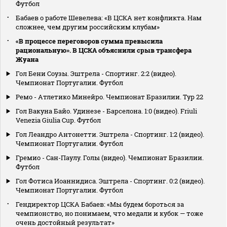
Футбол
Бабаев о работе Шевелева: «В ЦСКА нет конфликта. Нам
сложнее, чем другим российским клубам»
«В процессе переговоров сумма превысила
рациональную». В ЦСКА объяснили срыв трансфера
Жуана
Гол Бени Соузы. Эштрела - Спортинг. 2:2 (видео).
Чемпионат Португалии. Футбол
Ремо - Атлетико Минейро. Чемпионат Бразилии. Тур 22
Гол Вакуна Байо. Удинезе - Барселона. 1:0 (видео). Friuli
Venezia Giulia Cup. Футбол
Гол Леандро Антонетти. Эштрела - Спортинг. 1:2 (видео).
Чемпионат Португалии. Футбол
Гремио - Сан-Паулу. Голы (видео). Чемпионат Бразилии.
Футбол
Гол Фотиса Иоаннидиса. Эштрела - Спортинг. 0:2 (видео).
Чемпионат Португалии. Футбол
Гендиректор ЦСКА Бабаев: «Мы будем бороться за
чемпионство, но понимаем, что медали и кубок — тоже
очень достойный результат»