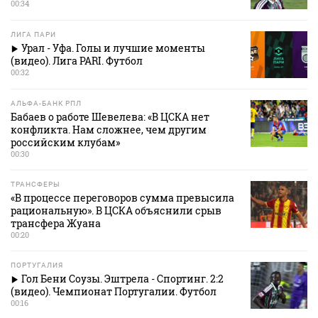
00:34
ЛИГА ПАРИ
Урал - Уфа. Голы и лучшие моменты
(видео). Лига PARI. Футбол
00:32
АЛЬФА-БАНК РПЛ
Бабаев о работе Шевелева: «В ЦСКА нет
конфликта. Нам сложнее, чем другим
российским клубам»
00:30
ТРАНСФЕРЫ
«В процессе переговоров сумма превысила
рациональную». В ЦСКА объяснили срыв
трансфера Жуана
00:20
ПОРТУГАЛИЯ
Гол Бени Соузы. Эштрела - Спортинг. 2:2
(видео). Чемпионат Португалии. Футбол
00:16