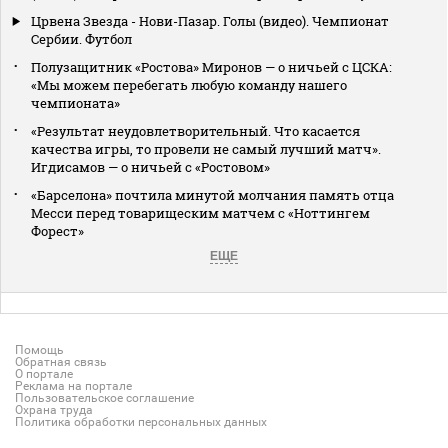
Црвена Звезда - Нови-Пазар. Голы (видео). Чемпионат
Сербии. Футбол
Полузащитник «Ростова» Миронов — о ничьей с ЦСКА:
«Мы можем перебегать любую команду нашего
чемпионата»
«Результат неудовлетворительный. Что касается
качества игры, то провели не самый лучший матч».
Игдисамов — о ничьей с «Ростовом»
«Барселона» почтила минутой молчания память отца
Месси перед товарищеским матчем с «Ноттингем
Форест»
ЕЩЕ
Помощь
Обратная связь
О портале
Реклама на портале
Пользовательское соглашение
Охрана труда
Политика обработки персональных данных