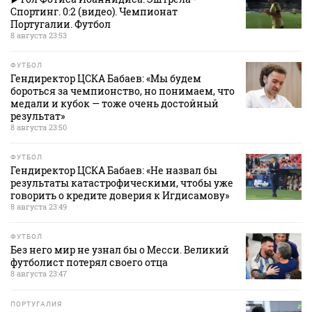
Спортинг. 0:2 (видео). Чемпионат
Португалии. Футбол
8 августа 23:53
ФУТБОЛ
Гендиректор ЦСКА Бабаев: «Мы будем
бороться за чемпионство, но понимаем, что
медали и кубок — тоже очень достойный
результат»
8 августа 23:50
ФУТБОЛ
Гендиректор ЦСКА Бабаев: «Не назвал бы
результаты катастрофическими, чтобы уже
говорить о кредите доверия к Игдисамову»
8 августа 23:49
ФУТБОЛ
Без него мир не узнал бы о Месси. Великий
футболист потерял своего отца
8 августа 23:47
ПОРТУГАЛИЯ