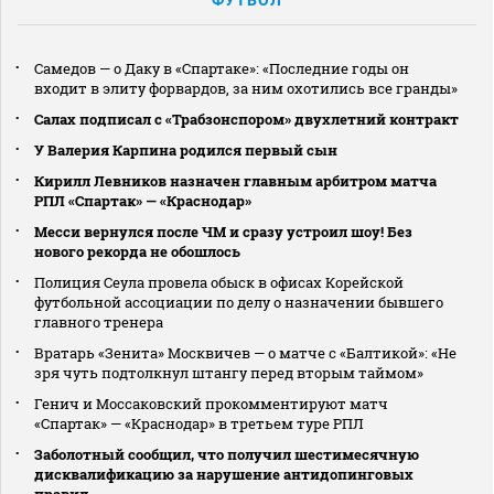
Самедов — о Даку в «Спартаке»: «Последние годы он
входит в элиту форвардов, за ним охотились все гранды»
Салах подписал с «Трабзонспором» двухлетний контракт
У Валерия Карпина родился первый сын
Кирилл Левников назначен главным арбитром матча
РПЛ «Спартак» — «Краснодар»
Месси вернулся после ЧМ и сразу устроил шоу! Без
нового рекорда не обошлось
Полиция Сеула провела обыск в офисах Корейской
футбольной ассоциации по делу о назначении бывшего
главного тренера
Вратарь «Зенита» Москвичев — о матче с «Балтикой»: «Не
зря чуть подтолкнул штангу перед вторым таймом»
Генич и Моссаковский прокомментируют матч
«Спартак» — «Краснодар» в третьем туре РПЛ
Заболотный сообщил, что получил шестимесячную
дисквалификацию за нарушение антидопинговых
правил