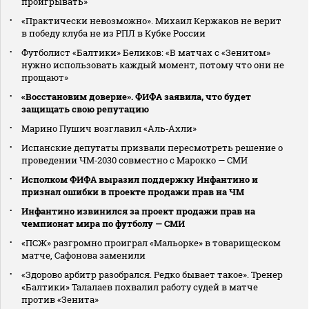
проигрывать»
«Практически невозможно». Михаил Кержаков не верит
в победу клуба не из РПЛ в Кубке России
Футболист «Балтики» Беликов: «В матчах с «Зенитом»
нужно использовать каждый момент, потому что они не
прощают»
«Восстановим доверие». ФИФА заявила, что будет
защищать свою репутацию
Марино Пушич возглавил «Аль‑Ахли»
Испанские депутаты призвали пересмотреть решение о
проведении ЧМ‑2030 совместно с Марокко — СМИ
Исполком ФИФА выразил поддержку Инфантино и
признал ошибки в проекте продажи прав на ЧМ
Инфантино извинился за проект продажи прав на
чемпионат мира по футболу — СМИ
«ПСЖ» разгромно проиграл «Мальорке» в товарищеском
матче, Сафонова заменили
«Здорово арбитр разобрался. Редко бывает такое». Тренер
«Балтики» Талалаев похвалил работу судей в матче
против «Зенита»