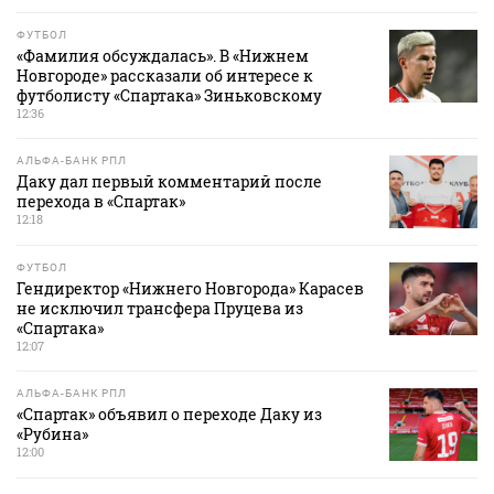
ФУТБОЛ
«Фамилия обсуждалась». В «Нижнем
Новгороде» рассказали об интересе к
футболисту «Спартака» Зиньковскому
12:36
АЛЬФА-БАНК РПЛ
Даку дал первый комментарий после
перехода в «Спартак»
12:18
ФУТБОЛ
Гендиректор «Нижнего Новгорода» Карасев
не исключил трансфера Пруцева из
«Спартака»
12:07
АЛЬФА-БАНК РПЛ
«Спартак» объявил о переходе Даку из
«Рубина»
12:00