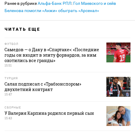
Ранее в рубрике
Альфа-Банк РПЛ
:
Гол Маевского и сейв
Беленова помогли «Анжи» обыграть «Арсенал»
ЧИТАТЬ ЕЩЕ
ФУТБОЛ
Самедов — о Даку в «Спартаке»: «Последние
годы он входит в элиту форвардов, за ним
охотились все гранды»
15:51
ТУРЦИЯ
Салах подписал с «Трабзонспором»
двухлетний контракт
15:47
СБОРНЫЕ
У Валерия Карпина родился первый сын
15:43