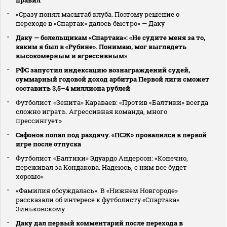
«Сразу понял масштаб клуба. Поэтому решение о
переходе в «Спартак» далось быстро» — Даку
Даку — болельщикам «Спартака»: «Не судите меня за то,
каким я был в «Рубине». Понимаю, мог выглядеть
высокомерным и агрессивным»
РФС запустил индексацию вознаграждений судей,
суммарный годовой доход арбитра Первой лиги сможет
составить 3,5–4 миллиона рублей
Футболист «Зенита» Караваев: «Против «Балтики» всегда
сложно играть. Агрессивная команда, много
прессингует»
Сафонов попал под раздачу. «ПСЖ» провалился в первой
игре после отпуска
Футболист «Балтики» Эдуардо Андерсон: «Конечно,
переживал за Кондакова. Надеюсь, с ним все будет
хорошо»
«Фамилия обсуждалась». В «Нижнем Новгороде»
рассказали об интересе к футболисту «Спартака»
Зиньковскому
Даку дал первый комментарий после перехода в