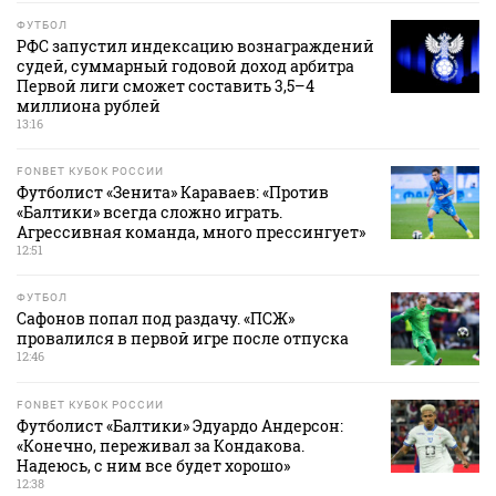
ФУТБОЛ
РФС запустил индексацию вознаграждений
судей, суммарный годовой доход арбитра
Первой лиги сможет составить 3,5–4
миллиона рублей
13:16
FONBET КУБОК РОССИИ
Футболист «Зенита» Караваев: «Против
«Балтики» всегда сложно играть.
Агрессивная команда, много прессингует»
12:51
ФУТБОЛ
Сафонов попал под раздачу. «ПСЖ»
провалился в первой игре после отпуска
12:46
FONBET КУБОК РОССИИ
Футболист «Балтики» Эдуардо Андерсон:
«Конечно, переживал за Кондакова.
Надеюсь, с ним все будет хорошо»
12:38