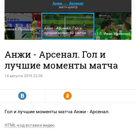
Анжи
-
Арсенал
матч-центр
Анжи - Арсенал. Гол и
- Арсенал. Премьер-
лучшие моменты матча
1:0. Иван Маевский
Анжи - Арсенал. Гол и
лучшие моменты матча
14 августа 2016 22:06
R
Y
Гол и лучшие моменты матча Анжи - Арсенал.
HTML-код вставки видео