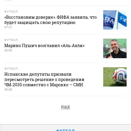
ФУТБОЛ
«Восстановим доверие». ФИФА заявила, что
будет защищать свою репутацию
07:19
ФУТБОЛ
Марино Пушич возглавил «Аль‑Ахли»
05:58
ФУТБОЛ
Испанские депутаты призвали
пересмотреть решение о проведении
ЧМ‑2030 совместно с Марокко — СМИ
05:08
ЕЩЕ
ФУТБОЛ