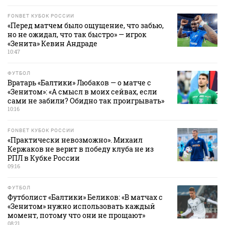
FONBET КУБОК РОССИИ
«Перед матчем было ощущение, что забью,
но не ожидал, что так быстро» — игрок
«Зенита» Кевин Андраде
10:47
ФУТБОЛ
Вратарь «Балтики» Любаков — о матче с
«Зенитом»: «А смысл в моих сейвах, если
сами не забили? Обидно так проигрывать»
10:16
FONBET КУБОК РОССИИ
«Практически невозможно». Михаил
Кержаков не верит в победу клуба не из
РПЛ в Кубке России
09:16
ФУТБОЛ
Футболист «Балтики» Беликов: «В матчах с
«Зенитом» нужно использовать каждый
момент, потому что они не прощают»
08:21