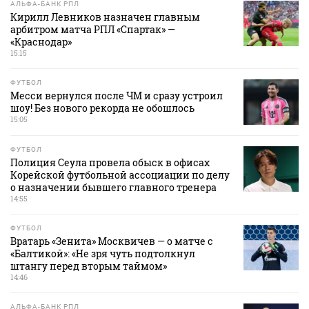
АЛЬФА-БАНК РПЛ
Кирилл Левников назначен главным
арбитром матча РПЛ «Спартак» —
«Краснодар»
15:15
ФУТБОЛ
Месси вернулся после ЧМ и сразу устроил
шоу! Без нового рекорда не обошлось
15:05
ФУТБОЛ
Полиция Сеула провела обыск в офисах
Корейской футбольной ассоциации по делу
о назначении бывшего главного тренера
14:55
ФУТБОЛ
Вратарь «Зенита» Москвичев — о матче с
«Балтикой»: «Не зря чуть подтолкнул
штангу перед вторым таймом»
14:46
АЛЬФА-БАНК РПЛ