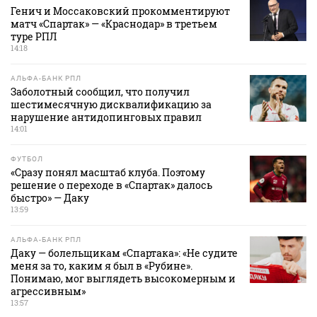
Генич и Моссаковский прокомментируют
матч «Спартак» — «Краснодар» в третьем
туре РПЛ
14:18
АЛЬФА-БАНК РПЛ
Заболотный сообщил, что получил
шестимесячную дисквалификацию за
нарушение антидопинговых правил
14:01
ФУТБОЛ
«Сразу понял масштаб клуба. Поэтому
решение о переходе в «Спартак» далось
быстро» — Даку
13:59
АЛЬФА-БАНК РПЛ
Даку — болельщикам «Спартака»: «Не судите
меня за то, каким я был в «Рубине».
Понимаю, мог выглядеть высокомерным и
агрессивным»
13:57