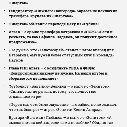
«Спартак»
Гендиректор «Нижнего Новгорода» Карасев не исключил
трансфера Пруцева из «Спартака»
«Спартак» объявил о переходе Даку из «Рубина»
Алаев — о срыве трансфера Батракова в «ПСЖ»: «Если и
уезжать, то как Сафонов. Надеюсь, он получит достойное
предложение»
«Не думаю, что «Галатасарай» станет шагом вперед для
Батракова, ему нужен более статусный клуб и команда» —
Наумов
Глава РПЛ Алаев — о конфликте УЕФА и ФИФА:
«Конфронтация никому не нужна. На наши клубы и
сборные это не повлияет»
Футболист «Балтики» Беликов — о матче с «Зенитом»:
«Сильно нас не ругали, потому что полностью
отдавались игре»
«Перед матчем было ощущение, что забью, но не ожидал,
что так быстро» — игрок «Зенита» Кевин Андраде
Вратарь «Балтики» Любаков — о матче с «Зенитом»: «А
смысл в моих сейвах, если сами не забили? Обидно так