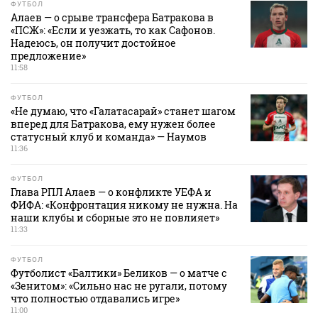
ФУТБОЛ
Алаев — о срыве трансфера Батракова в
«ПСЖ»: «Если и уезжать, то как Сафонов.
Надеюсь, он получит достойное
предложение»
11:58
ФУТБОЛ
«Не думаю, что «Галатасарай» станет шагом
вперед для Батракова, ему нужен более
статусный клуб и команда» — Наумов
11:36
ФУТБОЛ
Глава РПЛ Алаев — о конфликте УЕФА и
ФИФА: «Конфронтация никому не нужна. На
наши клубы и сборные это не повлияет»
11:33
ФУТБОЛ
Футболист «Балтики» Беликов — о матче с
«Зенитом»: «Сильно нас не ругали, потому
что полностью отдавались игре»
11:00