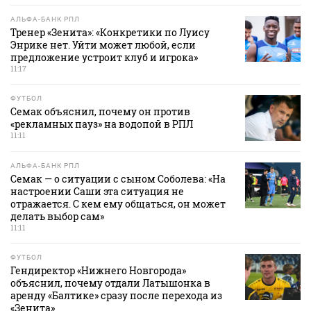
АЛЬФА-БАНК РПЛ
Тренер «Зенита»: «Конкретики по Луису
Энрике нет. Уйти может любой, если
предложение устроит клуб и игрока»
11:17
ФУТБОЛ
Семак объяснил, почему он против
«рекламных пауз» на водопой в РПЛ
11:11
АЛЬФА-БАНК РПЛ
Семак — о ситуации с сыном Соболева: «На
настроении Саши эта ситуация не
отражается. С кем ему общаться, он может
делать выбор сам»
11:11
ФУТБОЛ
Гендиректор «Нижнего Новгорода»
объяснил, почему отдали Латышонка в
аренду «Балтике» сразу после перехода из
«Зенита»