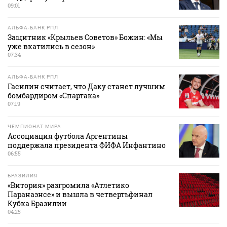
09:01
АЛЬФА-БАНК РПЛ
Защитник «Крыльев Советов» Божин: «Мы
уже вкатились в сезон»
07:34
АЛЬФА-БАНК РПЛ
Гасилин считает, что Даку станет лучшим
бомбардиром «Спартака»
07:19
ЧЕМПИОНАТ МИРА
Ассоциация футбола Аргентины
поддержала президента ФИФА Инфантино
06:55
БРАЗИЛИЯ
«Витория» разгромила «Атлетико
Паранаэнсе» и вышла в четвертьфинал
Кубка Бразилии
04:25