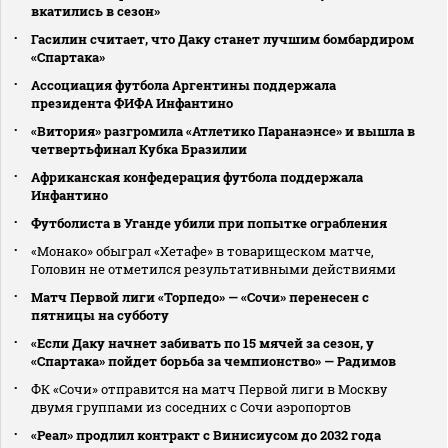
вкатились в сезон»
Гасилин считает, что Даку станет лучшим бомбардиром
«Спартака»
Ассоциация футбола Аргентины поддержала
президента ФИФА Инфантино
«Витория» разгромила «Атлетико Паранаэнсе» и вышла в
четвертьфинал Кубка Бразилии
Африканская конфедерация футбола поддержала
Инфантино
Футболиста в Уганде убили при попытке ограбления
«Монако» обыграл «Хетафе» в товарищеском матче,
Головин не отметился результативными действиями
Матч Первой лиги «Торпедо» — «Сочи» перенесен с
пятницы на субботу
«Если Даку начнет забивать по 15 мячей за сезон, у
«Спартака» пойдет борьба за чемпионство» — Радимов
ФК «Сочи» отправится на матч Первой лиги в Москву
двумя группами из соседних с Сочи аэропортов
«Реал» продлил контракт с Винисиусом до 2032 года