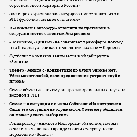
отрезком своей карьеры в России»
Экс‑игрок «Краснодара» Сигурдссон: «Все знают, что в
РПЛ футболистам много платили»
В «Нижнем Новгороде» ответили на претензии в
сотрудничестве с агентом Андреевым
«Возможно, «Динамо» не совершает трансферы, потому
что Шварца устраивает нынешний состав» — Корнеев
Футболист Кондаков занимается в общей группе
«Зенита»
Тренер «Зенита»: «Конкретики по Луису Энрике нет.
Уйти может любой, если предложение устроит клуб и
игрока»
Семак объяснил, почему он против «рекламных пауз» на
водопой в РПЛ
Семак — о ситуации с сыном Соболева: «На настроении
Саши эта ситуация не отражается. С кем ему общаться,
он может делать выбор сам»
Гендиректор «Нижнего Новгорода» объяснил, почему
отдали Латышонка в аренду «Балтике» сразу после
перехода из «Зенита»