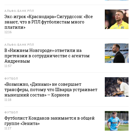
АЛЬФА-БАНК РПЛ
Экс‑игрок «Краснодара» Сигурдссон: «Все
знают, что в РПЛ футболистам много
платили»
12:16
АЛЬФА-БАНК РПЛ
В «Нижнем Новгороде» ответили на
претензии в сотрудничестве с агентом
Андреевым
11:57
ФУТБОЛ
«Возможно, «Динамо» не совершает
трансферы, потому что Шварца устраивает
нынешний состав» — Корнеев
11:18
ФУТБОЛ
Футболист Кондаков занимается в общей
группе «Зенита»
11:17