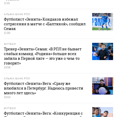
11:01
АЛЬФА-БАНК РПЛ
Футболист «Зенита» Кондаков избежал
сотрясения в матче с «Балтикой», сообщил
Семак
11:00
ФУТБОЛ
Тренер «Зенита» Семак: «В РПЛ не бывает
слабых команд. «Родина» больше всех
забила в Первой лиге — это уже о чем‑то
говорит»
10:58
АЛЬФА-БАНК РПЛ
Футболист «Зенита» Вега: «Сразу же
влюбился в Петербург. Надеюсь провести
много лет здесь»
10:53
ФУТБОЛ
Футболист «Зенита» Вега: «Конкуренция с