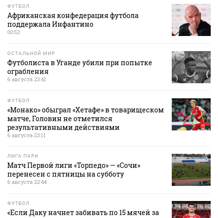
ФУТБОЛ
Африканская конфедерация футбола
поддержала Инфантино
00:52
ОСТАЛЬНОЙ МИР
Футболиста в Уганде убили при попытке
ограбления
6 августа 23:41
ФУТБОЛ
«Монако» обыграл «Хетафе» в товарищеском
матче, Головин не отметился
результативными действиями
6 августа 23:11
ЛИГА ПАРИ
Матч Первой лиги «Торпедо» — «Сочи»
перенесен с пятницы на субботу
6 августа 22:44
ФУТБОЛ
«Если Даку начнет забивать по 15 мячей за