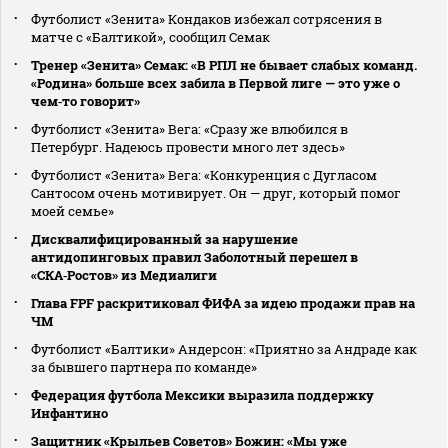
Футболист «Зенита» Кондаков избежал сотрясения в
матче с «Балтикой», сообщил Семак
Тренер «Зенита» Семак: «В РПЛ не бывает слабых команд.
«Родина» больше всех забила в Первой лиге — это уже о
чем‑то говорит»
Футболист «Зенита» Вега: «Сразу же влюбился в
Петербург. Надеюсь провести много лет здесь»
Футболист «Зенита» Вега: «Конкуренция с Дугласом
Сантосом очень мотивирует. Он — друг, который помог
моей семье»
Дисквалифицированный за нарушение
антидопинговых правил Заболотный перешел в
«СКА‑Ростов» из Медиалиги
Глава FPF раскритиковал ФИФА за идею продажи прав на
ЧМ
Футболист «Балтики» Андерсон: «Приятно за Андраде как
за бывшего партнера по команде»
Федерация футбола Мексики выразила поддержку
Инфантино
Защитник «Крыльев Советов» Божин: «Мы уже