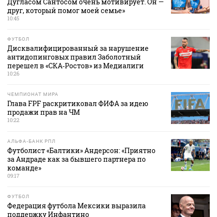
Дугласом Сантосом очень мотивирует. Он —
друг, который помог моей семье»
10:45
ФУТБОЛ
Дисквалифицированный за нарушение
антидопинговых правил Заболотный
перешел в «СКА‑Ростов» из Медиалиги
10:26
ЧЕМПИОНАТ МИРА
Глава FPF раскритиковал ФИФА за идею
продажи прав на ЧМ
10:22
АЛЬФА-БАНК РПЛ
Футболист «Балтики» Андерсон: «Приятно
за Андраде как за бывшего партнера по
команде»
09:17
ФУТБОЛ
Федерация футбола Мексики выразила
поддержку Инфантино