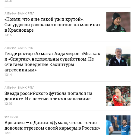
13:18
АЛЬФА-БАНК РПЛ
«Понял, что я не такой уж и крутой».
Сигурдссон рассказал о погоне на машинах
в Краснодаре
13:15
АЛЬФА-БАНК РПЛ
Гендиректор «Ахмата» Айдамиров: «Мы, как
и «Спартак», недовольны судейством. Не
считаем поведение Касинтуры
агрессивным»
13:14
АЛЬФА-БАНК РПЛ
Звезда российского футбола попался на
допинге. И с честью принял наказание
12:40
ФУТБОЛ
Аршавин — о Данни: «Думаю, что он точно
доволен отрезком своей карьеры в России»
12:31