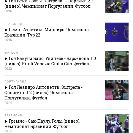
Гол Бени Соузы. Эштрела - Спортинг. 2:2
(видео). Чемпионат Португалии. Футбол
00:16
БРАЗИЛИЯ
Ремо - Атлетико Минейро. Чемпионат
Бразилии. Тур 22
00:15
ФУТБОЛ
Гол Вакуна Байо. Удинезе - Барселона. 1:0
(видео). Friuli Venezia Giulia Cup. Футбол
00:12
ПОРТУГАЛИЯ
Гол Леандро Антонетти. Эштрела -
Спортинг. 1:2 (видео). Чемпионат
Португалии. Футбол
00:09
БРАЗИЛИЯ
Гремио - Сан-Паулу. Голы (видео).
Чемпионат Бразилии. Футбол
00:08