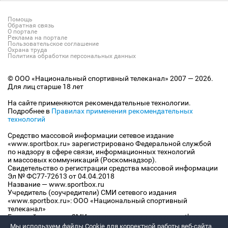
Помощь
Обратная связь
О портале
Реклама на портале
Пользовательское соглашение
Охрана труда
Политика обработки персональных данных
© ООО «Национальный спортивный телеканал» 2007 — 2026.
Для лиц старше 18 лет
На сайте применяются рекомендательные технологии.
Подробнее в
Правилах применения рекомендательных
технологий
Средство массовой информации сетевое издание
«www.sportbox.ru» зарегистрировано Федеральной службой
по надзору в сфере связи, информационных технологий
и массовых коммуникаций (Роскомнадзор).
Свидетельство о регистрации средства массовой информации
Эл № ФС77-72613 от 04.04.2018
Название — www.sportbox.ru
Учредитель (соучредители) СМИ сетевого издания
«www.sportbox.ru»: ООО «Национальный спортивный
телеканал»
Главный редактор СМИ сетевого издания «www.sportbox.ru»:
Конов В.А.
Мы используем файлы Сookie для корректной работы веб-сайта.