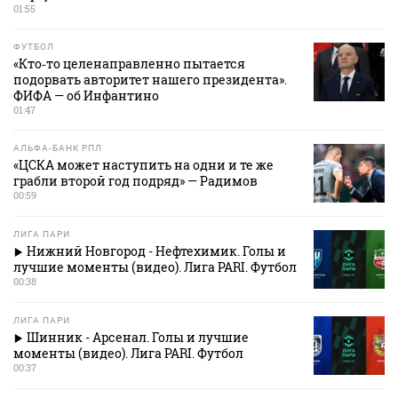
01:55
ФУТБОЛ
«Кто‑то целенаправленно пытается
подорвать авторитет нашего президента».
ФИФА — об Инфантино
01:47
АЛЬФА-БАНК РПЛ
«ЦСКА может наступить на одни и те же
грабли второй год подряд» — Радимов
00:59
ЛИГА ПАРИ
Нижний Новгород - Нефтехимик. Голы и
лучшие моменты (видео). Лига PARI. Футбол
00:38
ЛИГА ПАРИ
Шинник - Арсенал. Голы и лучшие
моменты (видео). Лига PARI. Футбол
00:37