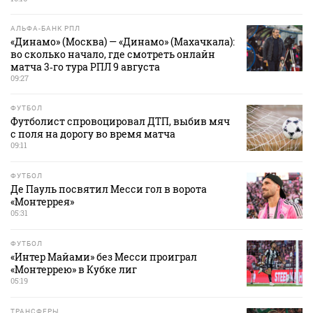
АЛЬФА-БАНК РПЛ
«Динамо» (Москва) — «Динамо» (Махачкала):
во сколько начало, где смотреть онлайн
матча 3‑го тура РПЛ 9 августа
09:27
ФУТБОЛ
Футболист спровоцировал ДТП, выбив мяч
с поля на дорогу во время матча
09:11
ФУТБОЛ
Де Пауль посвятил Месси гол в ворота
«Монтеррея»
05:31
ФУТБОЛ
«Интер Майами» без Месси проиграл
«Монтеррею» в Кубке лиг
05:19
ТРАНСФЕРЫ