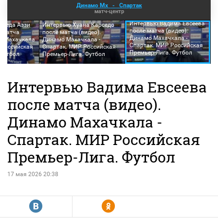
Динамо Мх
-
Спартак
матч-центр
Интервью Вадима Евсеева
амеда Аззи
Интервью Хуана Карседо
после матча (видео).
а матча
после матча (видео).
Динамо Махачкала -
мо Махачкала
Динамо Махачкала -
Спартак. МИР Российская
 Российская
Спартак. МИР Российская
Премьер-Лига. Футбол
 Футбол
Премьер-Лига. Футбол
Интервью Вадима Евсеева
после матча (видео).
Динамо Махачкала -
Спартак. МИР Российская
Премьер-Лига. Футбол
17 мая 2026 20:38
R
Y