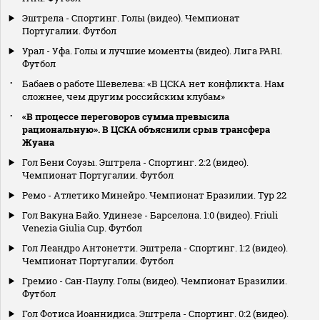
Эштрела - Спортинг. Голы (видео). Чемпионат
Португалии. Футбол
Урал - Уфа. Голы и лучшие моменты (видео). Лига PARI.
Футбол
Бабаев о работе Шевелева: «В ЦСКА нет конфликта. Нам
сложнее, чем другим российским клубам»
«В процессе переговоров сумма превысила
рациональную». В ЦСКА объяснили срыв трансфера
Жуана
Гол Бени Соузы. Эштрела - Спортинг. 2:2 (видео).
Чемпионат Португалии. Футбол
Ремо - Атлетико Минейро. Чемпионат Бразилии. Тур 22
Гол Вакуна Байо. Удинезе - Барселона. 1:0 (видео). Friuli
Venezia Giulia Cup. Футбол
Гол Леандро Антонетти. Эштрела - Спортинг. 1:2 (видео).
Чемпионат Португалии. Футбол
Гремио - Сан-Паулу. Голы (видео). Чемпионат Бразилии.
Футбол
Гол Фотиса Иоаннидиса. Эштрела - Спортинг. 0:2 (видео).