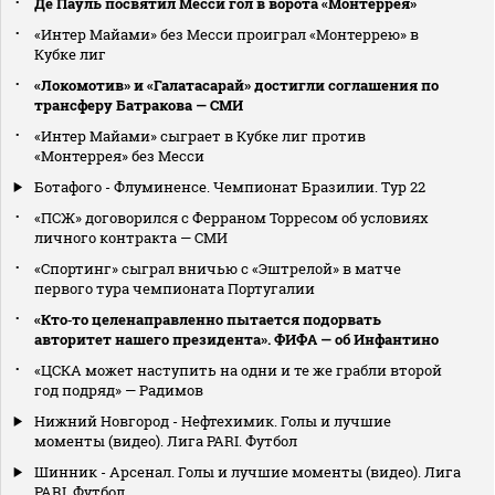
Де Пауль посвятил Месси гол в ворота «Монтеррея»
«Интер Майами» без Месси проиграл «Монтеррею» в
Кубке лиг
«Локомотив» и «Галатасарай» достигли соглашения по
трансферу Батракова — СМИ
«Интер Майами» сыграет в Кубке лиг против
«Монтеррея» без Месси
Ботафого - Флуминенсе. Чемпионат Бразилии. Тур 22
«ПСЖ» договорился с Ферраном Торресом об условиях
личного контракта — СМИ
«Спортинг» сыграл вничью с «Эштрелой» в матче
первого тура чемпионата Португалии
«Кто‑то целенаправленно пытается подорвать
авторитет нашего президента». ФИФА — об Инфантино
«ЦСКА может наступить на одни и те же грабли второй
год подряд» — Радимов
Нижний Новгород - Нефтехимик. Голы и лучшие
моменты (видео). Лига PARI. Футбол
Шинник - Арсенал. Голы и лучшие моменты (видео). Лига
PARI. Футбол