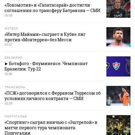
«Локомотив» и «Галатасарай» достигли
соглашения по трансферу Батракова — СМИ
05:08
ФУТБОЛ
«Интер Майами» сыграет в Кубке лиг
против «Монтеррея» без Месси
03:27
БРАЗИЛИЯ
Ботафого - Флуминенсе. Чемпионат
Бразилии. Тур 22
02:46
ТРАНСФЕРЫ
«ПСЖ» договорился с Ферраном Торресом об
условиях личного контракта — СМИ
02:39
ПОРТУГАЛИЯ
«Спортинг» сыграл вничью с «Эштрелой» в
матче первого тура чемпионата
Португалии