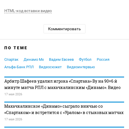
HTML-код вставки видео
Комментировать
ПО ТЕМЕ
Спартак
Динамо Мх
Вадим Евсеев
Футбол
Россия
Альфа-Банк РПЛ
Видеосюжет
Видеоинтервью
Арбитр Шафеев удалил игрока «Спартака» Ву на 90+6 й
минуте матча РПЛ с махачкалинским «Динамо». Видео
17 мая 2026
Махачкалинское «Динамо» сыграло вничью со
«Спартаком» и встретится с «Уралом» в стыковых матчах
17 мая 2026