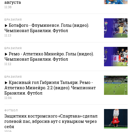
августа
11:38
БРАЗИЛИЯ
Ботафого - Флуминенсе. Голы (видео).
Чемпионат Бразилии. Футбол
11:13
БРАЗИЛИЯ
Ремо - Атлетико Минейро. Голы (видео).
Чемпионат Бразилии. Футбол
11:12
БРАЗИЛИЯ
Красивый гол Габриэля Тальяри. Ремо -
Атлетико Минейро. 2:2 (видео). Чемпионат
Бразилии. Футбол
11:04
ФУТБОЛ
Защитник костромского «Спартака» сделал
голевой пас, вбросив аут с кувырком через
себя
10:16