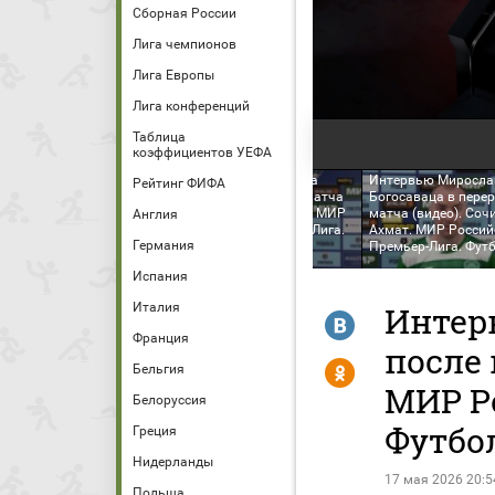
Сборная России
Лига чемпионов
Лига Европы
Лига конференций
Таблица
коэффициентов УЕФА
Интервью Александра
Интервью Миросла
Рейтинг ФИФА
Дегтева в перерыве матча
Богосаваца в пере
(видео). Сочи - Ахмат. МИР
матча (видео). Сочи
Англия
Российская Премьер-Лига.
Ахмат. МИР Россий
Германия
1. Мартин Крамарич
Футбол
Премьер-Лига. Фут
Испания
Италия
Интер
R
Франция
после 
Y
Бельгия
МИР Р
Белоруссия
Футбо
Греция
Нидерланды
17 мая 2026 20:5
Польша