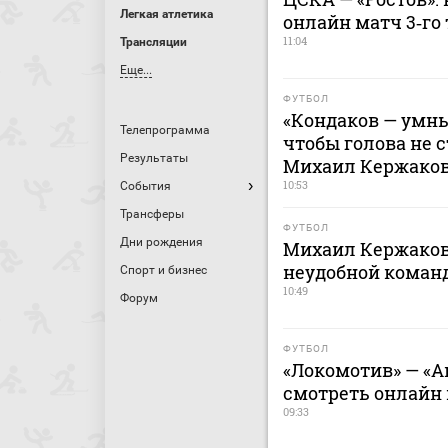
Легкая атлетика
онлайн матч 3‑го 
11:04
Трансляции
Еще...
ФУТБОЛ
«Кондаков — умны
Телепрограмма
чтобы голова не с
Результаты
Михаил Кержако
10:53
События
Трансферы
ФУТБОЛ
Дни рождения
Михаил Кержаков
неудобной команд
Спорт и бизнес
10:49
Форум
ФУТБОЛ
«Локомотив» — «Ак
смотреть онлайн м
09:33