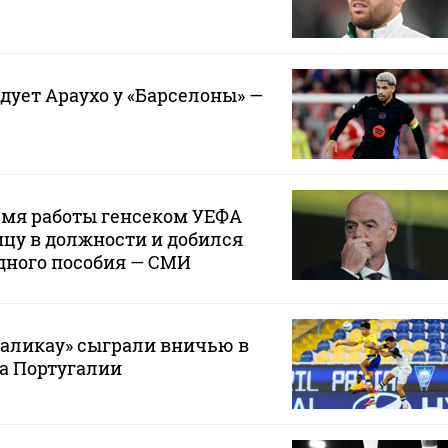
дует Араухо у «Барселоны» —
емя работы генсеком УЕФА
цу в должности и добился
дного пособия — СМИ
маликау» сыграли вничью в
а Португалии