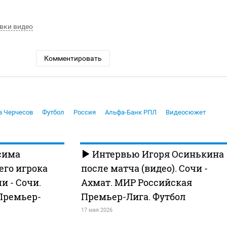
вки видео
Комментировать
в Черчесов
Футбол
Россия
Альфа-Банк РПЛ
Видеосюжет
сима
Интервью Игоря Осинькина
его игрока
после матча (видео). Сочи -
и - Сочи.
Ахмат. МИР Российская
Премьер-
Премьер-Лига. Футбол
17 мая 2026