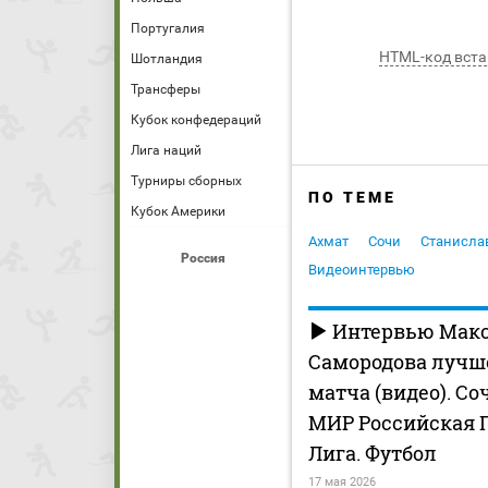
Португалия
HTML-код вста
Шотландия
Трансферы
Кубок конфедераций
Лига наций
Турниры сборных
ПО ТЕМЕ
Кубок Америки
Ахмат
Сочи
Станисла
Россия
Видеоинтервью
Интервью Мак
Самородова лучш
матча (видео). Соч
МИР Российская 
Лига. Футбол
17 мая 2026