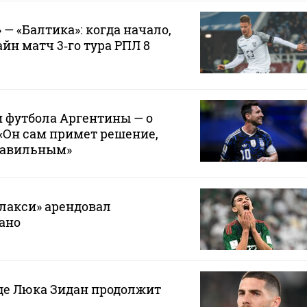
— «Балтика»: когда начало,
йн матч 3‑го тура РПЛ 8
 футбола Аргентины — о
 «Он сам примет решение,
правильным»
лакси» арендовал
ано
где Люка Зидан продолжит