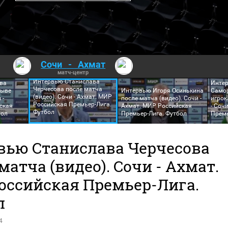
Сочи
-
Ахмат
матч-центр
Интервью Станислава
ва
Инте
Черчесова после матча
рыве
Интервью Игоря Осинькина
Само
(видео). Сочи - Ахмат. МИР
 -
после матча (видео). Сочи -
игрок
Российская Премьер-Лига.
ская
Ахмат. МИР Российская
- Соч
Футбол
бол
Премьер-Лига. Футбол
Премь
вью Станислава Черчесова
матча (видео). Сочи - Ахмат.
оссийская Премьер-Лига.
л
4