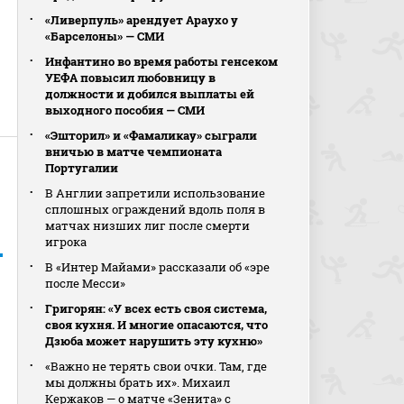
«Ливерпуль» арендует Араухо у
«Барселоны» — СМИ
Инфантино во время работы генсеком
УЕФА повысил любовницу в
должности и добился выплаты ей
выходного пособия — СМИ
«Эшторил» и «Фамаликау» сыграли
вничью в матче чемпионата
Португалии
В Англии запретили использование
сплошных ограждений вдоль поля в
матчах низших лиг после смерти
игрока
В «Интер Майами» рассказали об «эре
после Месси»
Григорян: «У всех есть своя система,
своя кухня. И многие опасаются, что
Дзюба может нарушить эту кухню»
«Важно не терять свои очки. Там, где
мы должны брать их». Михаил
Кержаков — о матче «Зенита» с