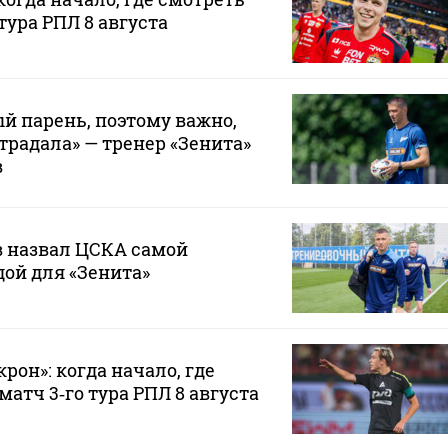
тура РПЛ 8 августа
й парень, поэтому важно,
традала» — тренер «Зенита»
в
 назвал ЦСКА самой
ой для «Зенита»
рон»: когда начало, где
атч 3‑го тура РПЛ 8 августа