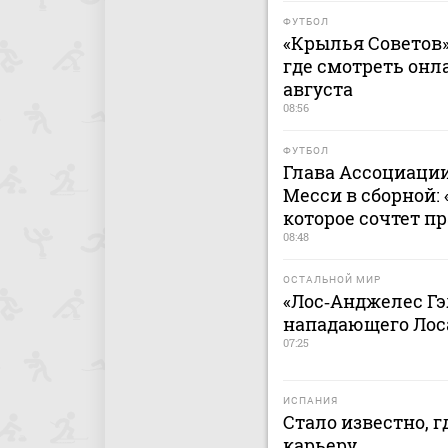
ФУТБОЛ
«Крылья Советов» 
где смотреть онла
августа
08:56
ФУТБОЛ
Глава Ассоциации
Месси в сборной:
которое сочтет 
08:48
ОСТАЛЬНОЙ МИР
«Лос‑Анджелес Гэ
нападающего Лос
07:25
ИСПАНИЯ
Стало известно, 
карьеру