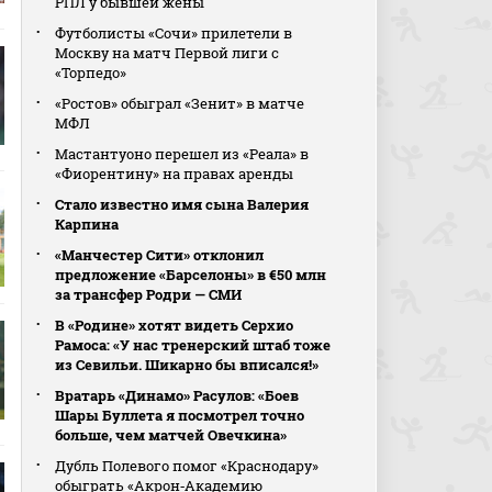
РПЛ у бывшей жены
Футболисты «Сочи» прилетели в
Москву на матч Первой лиги с
«Торпедо»
«Ростов» обыграл «Зенит» в матче
МФЛ
Мастантуоно перешел из «Реала» в
«Фиорентину» на правах аренды
Стало известно имя сына Валерия
Карпина
«Манчестер Сити» отклонил
предложение «Барселоны» в €50 млн
за трансфер Родри — СМИ
В «Родине» хотят видеть Серхио
Рамоса: «У нас тренерский штаб тоже
из Севильи. Шикарно бы вписался!»
Вратарь «Динамо» Расулов: «Боев
Шары Буллета я посмотрел точно
больше, чем матчей Овечкина»
Дубль Полевого помог «Краснодару»
обыграть «Акрон‑Академию