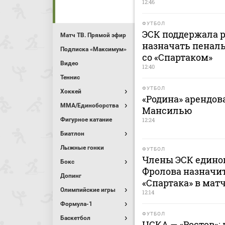
12:46
ФУТБОЛ
ЭСК поддержала 
Матч ТВ. Прямой эфир
назначать пеналь
Подписка «Максимум»
со «Спартаком»
Видео
12:40
Теннис
ФУТБОЛ
Хоккей
«Родина» арендов
MMA/Единоборства
Мансилью
Фигурное катание
12:24
Биатлон
Лыжные гонки
ФУТБОЛ
Члены ЭСК едино
Бокс
Фролова назначит
Допинг
«Спартака» в мат
Олимпийские игры
12:14
Формула-1
ФУТБОЛ
Баскетбол
ЦСКА — «Ростов»: 