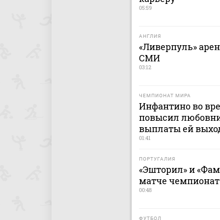
05:59
АНГЛИЯ
«Ливерпуль» арен
СМИ
03:12
ЧЕМПИОНАТ МИРА
Инфантино во вр
повысил любовни
выплаты ей выхо
01:41
ПОРТУГАЛИЯ
«Эшторил» и «Фа
матче чемпионат
00:48
ФУТБОЛ