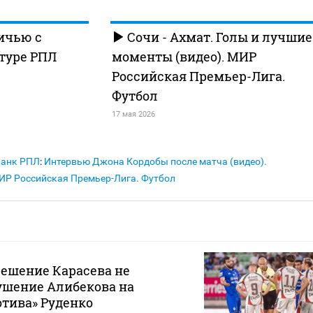
ичью с
Сочи - Ахмат. Голы и лучшие
 туре РПЛ
моменты (видео). МИР
Российская Премьер-Лига.
Футбол
17 мая 2026
Банк РПЛ
:
Интервью Джона Кордобы после матча (видео).
МИР Российская Премьер-Лига. Футбол
решение Карасева не
ушение Алибекова на
тива» Руденко