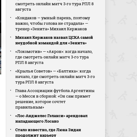
смотреть онлайн матч 3‑го тура РПЛ 8
августа
«Кондаков — умный парень, поэтому
важно, чтобы голова не страдала» —
тренер «Зенита» Михаил Кержаков
Михаил Кержаков назвал ЦСКА самой
неудобной командой для «Зенита»
рвью Максима
«Локомотив» — «Акрон»: когда начало,
родова лучшего
где смотреть онлайн матч 3‑го тура
а матча (видео). Сочи
РПЛ 8 августа
и. МИР Российская
ер-Лига. Футбол
«Крылья Советов» — «Балтика»: когда
начало, где смотреть онлайн матч 3‑го
тура РПЛ 8 августа
Глава Ассоциации футбола Аргентины
— о Месси в сборной: «Он сам примет
решение, которое сочтет
правильным»
«Лос‑Анджелес Гэлакси» арендовал
нападающего Лосано
Стало известно, где Люка Зидан
продолжит карьеру