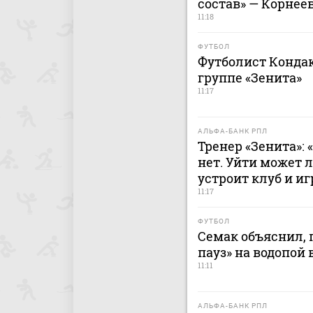
состав» — Корнее
11:18
ФУТБОЛ
Футболист Кондак
группе «Зенита»
11:17
АЛЬФА-БАНК РПЛ
Тренер «Зенита»:
нет. Уйти может 
устроит клуб и иг
11:17
ФУТБОЛ
Семак объяснил, 
пауз» на водопой 
11:11
АЛЬФА-БАНК РПЛ