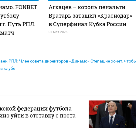
намо. FONBET
Агкацев – король пенальти!
футболу
Вратарь затащил «Краснодар»
 гг. Путь РПЛ.
в Суперфинал Кубка России
 матч
07 мая 2026
Банк РПЛ
:
Член совета директоров «Динамо» Степашин хочет, чтоб
в клубе
жской федерации футбола
но уйти в отставку с поста