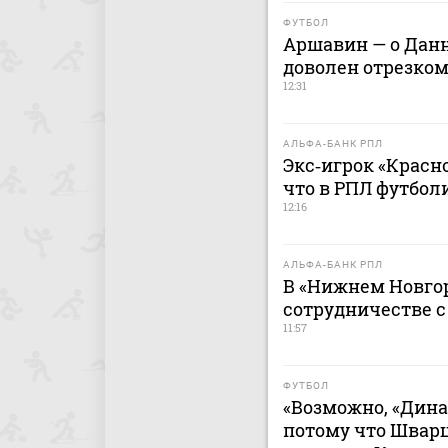
ФУТБОЛ
Аршавин — о Данн
доволен отрезком
12:31
АЛЬФА-БАНК РПЛ
Экс‑игрок «Красно
что в РПЛ футбол
12:16
АЛЬФА-БАНК РПЛ
В «Нижнем Новгор
сотрудничестве 
11:57
ФУТБОЛ
«Возможно, «Дина
потому что Швар