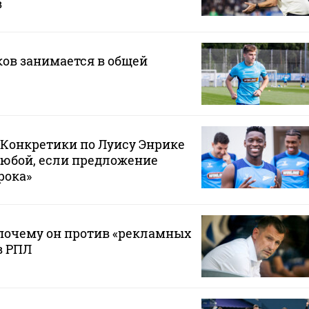
в
ов занимается в общей
 «Конкретики по Луису Энрике
любой, если предложение
рока»
почему он против «рекламных
в РПЛ