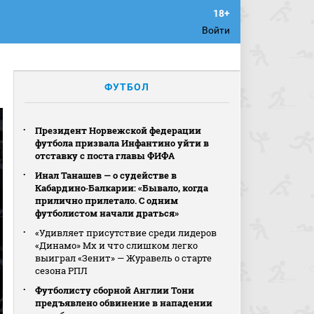
Войти
ФУТБОЛ
Президент Норвежской федерации
футбола призвала Инфантино уйти в
отставку с поста главы ФИФА
Инал Танашев — о судействе в
Кабардино‑Балкарии: «Бывало, когда
прилично прилетало. С одним
футболистом начали драться»
«Удивляет присутствие среди лидеров
«Динамо» Мх и что слишком легко
выиграл «Зенит» — Журавель о старте
сезона РПЛ
Футболисту сборной Англии Тони
предъявлено обвинение в нападении