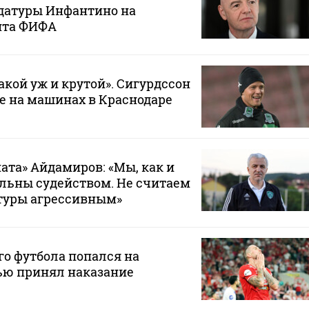
датуры Инфантино на
нта ФИФА
такой уж и крутой». Сигурдссон
не на машинах в Краснодаре
ата» Айдамиров: «Мы, как и
ольны судейством. Не считаем
туры агрессивным»
го футбола попался на
тью принял наказание