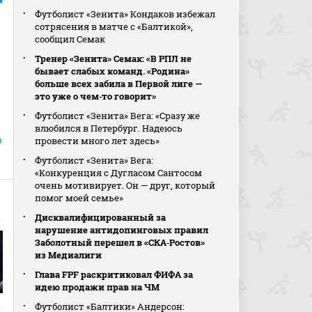
Футболист «Зенита» Кондаков избежал
сотрясения в матче с «Балтикой»,
сообщил Семак
Тренер «Зенита» Семак: «В РПЛ не
бывает слабых команд. «Родина»
больше всех забила в Первой лиге —
это уже о чем‑то говорит»
Футболист «Зенита» Вега: «Сразу же
влюбился в Петербург. Надеюсь
провести много лет здесь»
ы
Футболист «Зенита» Вега:
«Конкуренция с Дугласом Сантосом
очень мотивирует. Он — друг, который
помог моей семье»
Дисквалифицированный за
нарушение антидопинговых правил
Заболотный перешел в «СКА‑Ростов»
из Медиалиги
Глава FPF раскритиковал ФИФА за
идею продажи прав на ЧМ
Футболист «Балтики» Андерсон: