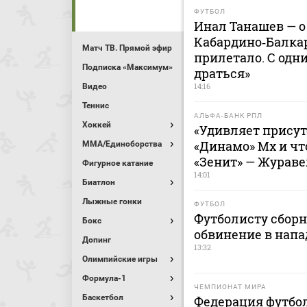
ФУТБОЛ
Инал Танашев — о
Кабардино‑Балкар
Матч ТВ. Прямой эфир
прилетало. С одн
Подписка «Максимум»
драться»
14:16
Видео
Теннис
АЛЬФА-БАНК РПЛ
Хоккей
«Удивляет присут
«Динамо» Мх и чт
MMA/Единоборства
«Зенит» — Жураве
Фигурное катание
14:01
Биатлон
Лыжные гонки
ФУТБОЛ
Футболисту сбор
Бокс
обвинение в напа
Допинг
13:32
Олимпийские игры
Формула-1
ЧЕМПИОНАТ МИРА
Баскетбол
Федерация футбо