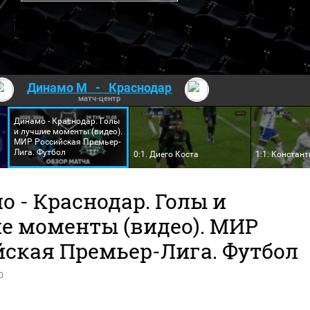
Динамо М
-
Краснодар
матч-центр
Динамо - Краснодар. Голы
и лучшие моменты (видео).
МИР Российская Премьер-
Лига. Футбол
0:1. Диего Коста
1:1. Констан
 - Краснодар. Голы и
е моменты (видео). МИР
йская Премьер-Лига. Футбол
0