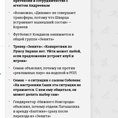
претензии в сотрудничестве с
агентом Андреевым
«Возможно, «Динамо» не совершает
трансферы, потому что Шварца
устраивает нынешний состав» —
Корнеев
Футболист Кондаков занимается в
общей группе «Зенита»
Тренер «Зенита»: «Конкретики по
Луису Энрике нет. Уйти может любой,
если предложение устроит клуб и
игрока»
Семак объяснил, почему он против
«рекламных пауз» на водопой в РПЛ
Семак — о ситуации с сыном Соболева:
«На настроении Саши эта ситуация не
отражается. С кем ему общаться, он
может делать выбор сам»
Гендиректор «Нижнего Новгорода»
объяснил, почему отдали Латышонка
в аренду «Балтике» сразу после
перехода из «Зенита»