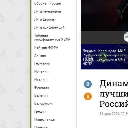
Сборная России
Лига чемпионов
Лига Европы
Лига конференций
Таблица
коэффициентов УЕФА
Рейтинг ФИФА
Динамо - Краснодар. МИР
Российская Премьер-Лига.
Англия
Тур 29. Трансляция в Ultra
Германия
HD 4K
Испания
Италия
Динамо
R
Франция
лучши
Y
Бельгия
Росси
Белоруссия
Греция
11 мая 2026 22:3
Нидерланды
Польша