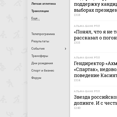
поддержку канди
Легкая атлетика
выборах президе
Трансляции
13:18
Еще...
АЛЬФА-БАНК РПЛ
«Понял, что я не 
Телепрограмма
рассказал о пого
Результаты
13:15
События
Трансферы
АЛЬФА-БАНК РПЛ
Гендиректор «Ахм
Дни рождения
«Спартак», недов
Спорт и бизнес
поведение Касин
Форум
13:14
АЛЬФА-БАНК РПЛ
Звезда российско
допинге. И с чес
12:40