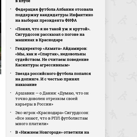
в клубе
Федерация футбола Албании отозвала
поддержку кандидатуры Инфантино
на выборах президента ФИФА
«Понял, что я не такой уж и крутой».
Сигурдссон рассказал о погоне на
машинах в Краснодаре
Гендиректор «Ахмата» Айдамиров:
Выход один на один
«Мы, как и «Спартак», недовольны
Боселли (видео). Динамо -
судейством. Не считаем поведение
Краснодар. МИР
Российская Премьер-Лига.
Касинтуры агрессивным»
тин Тюкавин
2:1. Иван Сергеев
Футбол
Звезда российского футбола попался
на допинге. И с честью принял
наказание
Аршавин — о Данни: «Думаю, что он
точно доволен отрезком своей
карьеры в России»
Экс‑игрок «Краснодара» Сигурдссон:
«Все знают, что в РПЛ футболистам
много платили»
В «Нижнем Новгороде» ответили на