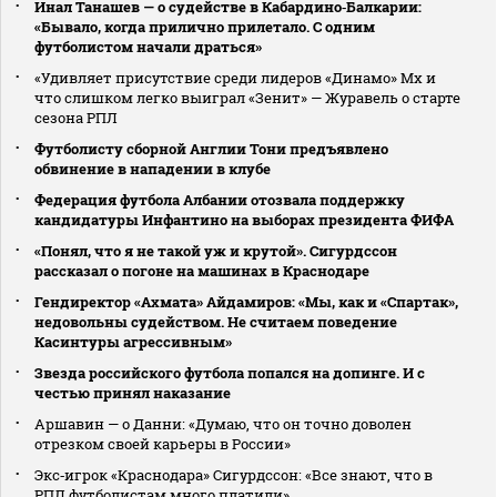
Инал Танашев — о судействе в Кабардино‑Балкарии:
«Бывало, когда прилично прилетало. С одним
футболистом начали драться»
«Удивляет присутствие среди лидеров «Динамо» Мх и
что слишком легко выиграл «Зенит» — Журавель о старте
сезона РПЛ
Футболисту сборной Англии Тони предъявлено
обвинение в нападении в клубе
Федерация футбола Албании отозвала поддержку
кандидатуры Инфантино на выборах президента ФИФА
«Понял, что я не такой уж и крутой». Сигурдссон
рассказал о погоне на машинах в Краснодаре
Гендиректор «Ахмата» Айдамиров: «Мы, как и «Спартак»,
недовольны судейством. Не считаем поведение
Касинтуры агрессивным»
Звезда российского футбола попался на допинге. И с
честью принял наказание
Аршавин — о Данни: «Думаю, что он точно доволен
отрезком своей карьеры в России»
Экс‑игрок «Краснодара» Сигурдссон: «Все знают, что в
РПЛ футболистам много платили»