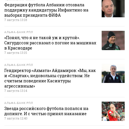
Федерация футбола Албании отозвала
поддержку кандидатуры Инфантино на
выборах президента ФИФА
7 августа 13:18
АЛЬФА-БАНК РПЛ
«Понял, что я не такой уж и крутой».
Сигурдссон рассказал о погоне на машинах
в Краснодаре
7 августа 13:15
АЛЬФА-БАНК РПЛ
Гендиректор «Ахмата» Айдамиров: «Мы, как
и «Спартак», недовольны судейством. Не
считаем поведение Касинтуры
агрессивным»
7 августа 13:14
АЛЬФА-БАНК РПЛ
Звезда российского футбола попался на
допинге. И с честью принял наказание
7 августа 12:40