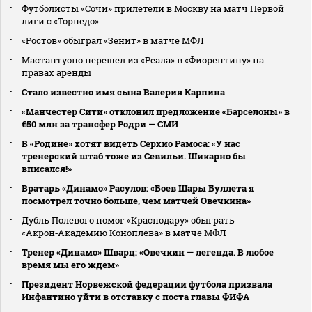
Футболисты «Сочи» прилетели в Москву на матч Первой
лиги с «Торпедо»
«Ростов» обыграл «Зенит» в матче МФЛ
Мастантуоно перешел из «Реала» в «Фиорентину» на
правах аренды
Стало известно имя сына Валерия Карпина
«Манчестер Сити» отклонил предложение «Барселоны» в
€50 млн за трансфер Родри — СМИ
В «Родине» хотят видеть Серхио Рамоса: «У нас
тренерский штаб тоже из Севильи. Шикарно бы
вписался!»
Вратарь «Динамо» Расулов: «Боев Шары Буллета я
посмотрел точно больше, чем матчей Овечкина»
Дубль Полевого помог «Краснодару» обыграть
«Акрон‑Академию Коноплева» в матче МФЛ
Тренер «Динамо» Шварц: «Овечкин — легенда. В любое
время мы его ждем»
Президент Норвежской федерации футбола призвала
Инфантино уйти в отставку с поста главы ФИФА