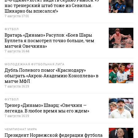
нас тренерский штаб тоже из Севильи.
Шикарно бы вписался!»
7 августа 17:01
ФУТБОЛ
Вратарь «Динамо» Расулов: «Боев Шары
Буллета я посмотрел точно больше, чем
матчей Овечкина»
7 августа 16:44
МОЛОДЕЖНАЯ ФУТБОЛЬНАЯ ЛИГА
Дубль Полевого помог «Краснодару»
обыграть «Акрон‑Академию Коноплева» в
матче МФЛ
7 августа 16:19
ФУТБОЛ
Тренер «Динамо» Шварц: «Овечкин —
легенда. В любое время мы его ждем»
7 августа 16:19
ЧЕМПИОНАТ МИРА
Президент Норвежской федерации футбола