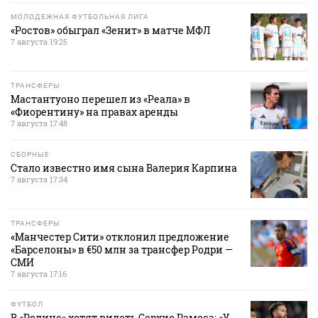
МОЛОДЕЖНАЯ ФУТБОЛЬНАЯ ЛИГА
«Ростов» обыграл «Зенит» в матче МФЛ
7 августа 19:25
ТРАНСФЕРЫ
Мастантуоно перешел из «Реала» в
«Фиорентину» на правах аренды
7 августа 17:48
СБОРНЫЕ
Стало известно имя сына Валерия Карпина
7 августа 17:34
ТРАНСФЕРЫ
«Манчестер Сити» отклонил предложение
«Барселоны» в €50 млн за трансфер Родри —
СМИ
7 августа 17:16
ФУТБОЛ
В «Родине» хотят видеть Серхио Рамоса: «У