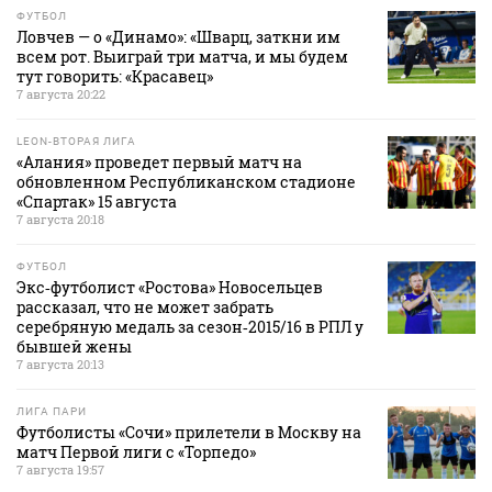
ФУТБОЛ
Ловчев — о «Динамо»: «Шварц, заткни им
всем рот. Выиграй три матча, и мы будем
тут говорить: «Красавец»
7 августа 20:22
LEON-ВТОРАЯ ЛИГА
«Алания» проведет первый матч на
обновленном Республиканском стадионе
«Спартак» 15 августа
7 августа 20:18
ФУТБОЛ
Экс‑футболист «Ростова» Новосельцев
рассказал, что не может забрать
серебряную медаль за сезон‑2015/16 в РПЛ у
бывшей жены
7 августа 20:13
ЛИГА ПАРИ
Футболисты «Сочи» прилетели в Москву на
матч Первой лиги с «Торпедо»
7 августа 19:57