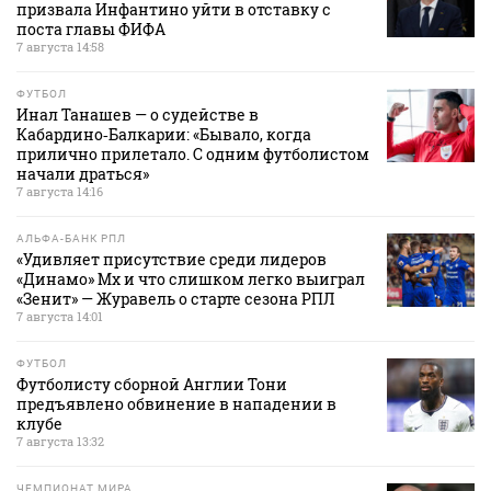
призвала Инфантино уйти в отставку с
поста главы ФИФА
7 августа 14:58
ФУТБОЛ
Инал Танашев — о судействе в
Кабардино‑Балкарии: «Бывало, когда
прилично прилетало. С одним футболистом
начали драться»
7 августа 14:16
АЛЬФА-БАНК РПЛ
«Удивляет присутствие среди лидеров
«Динамо» Мх и что слишком легко выиграл
«Зенит» — Журавель о старте сезона РПЛ
7 августа 14:01
ФУТБОЛ
Футболисту сборной Англии Тони
предъявлено обвинение в нападении в
клубе
7 августа 13:32
ЧЕМПИОНАТ МИРА