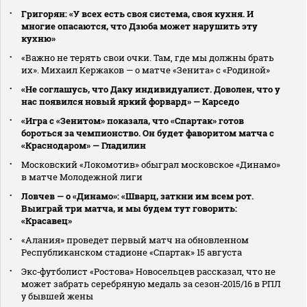
Григорян: «У всех есть своя система, своя кухня. И
многие опасаются, что Дзюба может нарушить эту
кухню»
«Важно не терять свои очки. Там, где мы должны брать
их». Михаил Кержаков — о матче «Зенита» с «Родиной»
«Не соглашусь, что Даку индивидуалист. Доволен, что у
нас появился новый яркий форвард» — Карседо
«Игра с «Зенитом» показала, что «Спартак» готов
бороться за чемпионство. Он будет фаворитом матча с
«Краснодаром» — Гладилин
Московский «Локомотив» обыграл московское «Динамо»
в матче Молодежной лиги
Ловчев — о «Динамо»: «Шварц, заткни им всем рот.
Выиграй три матча, и мы будем тут говорить:
«Красавец»
«Алания» проведет первый матч на обновленном
Республиканском стадионе «Спартак» 15 августа
Экс‑футболист «Ростова» Новосельцев рассказал, что не
может забрать серебряную медаль за сезон‑2015/16 в РПЛ
у бывшей жены