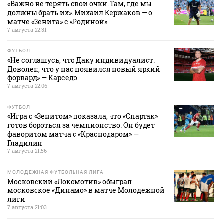
«Важно не терять свои очки. Там, где мы
должны брать их». Михаил Кержаков — о
матче «Зенита» с «Родиной»
7 августа 22:31
ФУТБОЛ
«Не соглашусь, что Даку индивидуалист.
Доволен, что у нас появился новый яркий
форвард» — Карседо
7 августа 22:06
ФУТБОЛ
«Игра с «Зенитом» показала, что «Спартак»
готов бороться за чемпионство. Он будет
фаворитом матча с «Краснодаром» —
Гладилин
7 августа 21:56
МОЛОДЕЖНАЯ ФУТБОЛЬНАЯ ЛИГА
Московский «Локомотив» обыграл
московское «Динамо» в матче Молодежной
лиги
7 августа 21:03