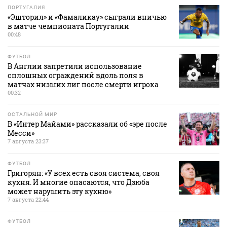
ПОРТУГАЛИЯ
«Эшторил» и «Фамаликау» сыграли вничью
в матче чемпионата Португалии
00:48
ФУТБОЛ
В Англии запретили использование
сплошных ограждений вдоль поля в
матчах низших лиг после смерти игрока
00:32
ОСТАЛЬНОЙ МИР
В «Интер Майами» рассказали об «эре после
Месси»
7 августа 23:37
ФУТБОЛ
Григорян: «У всех есть своя система, своя
кухня. И многие опасаются, что Дзюба
может нарушить эту кухню»
7 августа 22:44
ФУТБОЛ