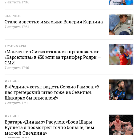
7 августа 17:48
СБОРНЫЕ
Стало известно имя сына Валерия Карпина
7 августа 17:34
ТРАНСФЕРЫ
«Манчестер Сити» отклонил предложение
«Барселоны» в €50 млн за трансфер Родри —
СМИ
7 августа 17:16
ФУТБОЛ
В «Родине» хотят видеть Серхио Рамоса: «У
нас тренерский штаб тоже из Севильи.
Шикарно бы вписался!»
7 августа 17:01
ФУТБОЛ
Вратарь «Динамо» Расулов: «Боев Шары
Буллета я посмотрел точно больше, чем
матчей Овечкина»
7 августа 16:44