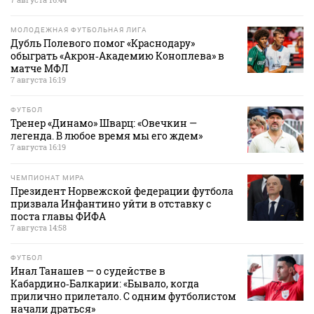
МОЛОДЕЖНАЯ ФУТБОЛЬНАЯ ЛИГА
Дубль Полевого помог «Краснодару»
обыграть «Акрон‑Академию Коноплева» в
матче МФЛ
7 августа 16:19
ФУТБОЛ
Тренер «Динамо» Шварц: «Овечкин —
легенда. В любое время мы его ждем»
7 августа 16:19
ЧЕМПИОНАТ МИРА
Президент Норвежской федерации футбола
призвала Инфантино уйти в отставку с
поста главы ФИФА
7 августа 14:58
ФУТБОЛ
Инал Танашев — о судействе в
Кабардино‑Балкарии: «Бывало, когда
прилично прилетало. С одним футболистом
начали драться»