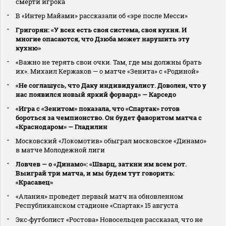
смерти игрока
В «Интер Майами» рассказали об «эре после Месси»
Григорян: «У всех есть своя система, своя кухня. И
многие опасаются, что Дзюба может нарушить эту
кухню»
«Важно не терять свои очки. Там, где мы должны брать
их». Михаил Кержаков — о матче «Зенита» с «Родиной»
«Не соглашусь, что Даку индивидуалист. Доволен, что у
нас появился новый яркий форвард» — Карседо
«Игра с «Зенитом» показала, что «Спартак» готов
бороться за чемпионство. Он будет фаворитом матча с
«Краснодаром» — Гладилин
Московский «Локомотив» обыграл московское «Динамо»
в матче Молодежной лиги
Ловчев — о «Динамо»: «Шварц, заткни им всем рот.
Выиграй три матча, и мы будем тут говорить:
«Красавец»
«Алания» проведет первый матч на обновленном
Республиканском стадионе «Спартак» 15 августа
Экс‑футболист «Ростова» Новосельцев рассказал, что не