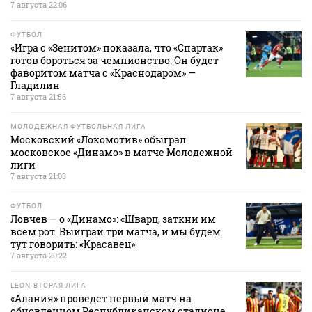
7 августа 22:06
ФУТБОЛ
«Игра с «Зенитом» показала, что «Спартак»
готов бороться за чемпионство. Он будет
фаворитом матча с «Краснодаром» —
Гладилин
7 августа 21:56
МОЛОДЕЖНАЯ ФУТБОЛЬНАЯ ЛИГА
Московский «Локомотив» обыграл
московское «Динамо» в матче Молодежной
лиги
7 августа 21:03
ФУТБОЛ
Ловчев — о «Динамо»: «Шварц, заткни им
всем рот. Выиграй три матча, и мы будем
тут говорить: «Красавец»
7 августа 20:22
LEON-ВТОРАЯ ЛИГА
«Алания» проведет первый матч на
обновленном Республиканском стадионе