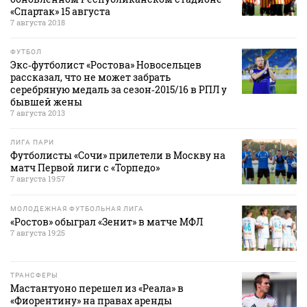
«Спартак» 15 августа
7 августа 20:18
ФУТБОЛ
Экс‑футболист «Ростова» Новосельцев
рассказал, что не может забрать
серебряную медаль за сезон‑2015/16 в РПЛ у
бывшей жены
7 августа 20:13
ЛИГА ПАРИ
Футболисты «Сочи» прилетели в Москву на
матч Первой лиги с «Торпедо»
7 августа 19:57
МОЛОДЕЖНАЯ ФУТБОЛЬНАЯ ЛИГА
«Ростов» обыграл «Зенит» в матче МФЛ
7 августа 19:25
ТРАНСФЕРЫ
Мастантуоно перешел из «Реала» в
«Фиорентину» на правах аренды