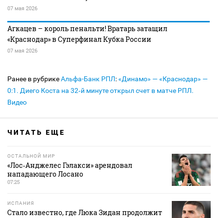
07 мая 2026
Агкацев – король пенальти! Вратарь затащил
«Краснодар» в Суперфинал Кубка России
07 мая 2026
Ранее в рубрике
Альфа-Банк РПЛ
:
«Динамо» — «Краснодар» —
0:1. Диего Коста на 32‑й минуте открыл счет в матче РПЛ.
Видео
ЧИТАТЬ ЕЩЕ
ОСТАЛЬНОЙ МИР
«Лос‑Анджелес Гэлакси» арендовал
нападающего Лосано
07:25
ИСПАНИЯ
Стало известно, где Люка Зидан продолжит