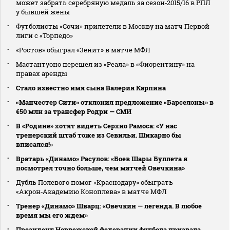
может забрать серебряную медаль за сезон‑2015/16 в РПЛ
у бывшей жены
Футболисты «Сочи» прилетели в Москву на матч Первой
лиги с «Торпедо»
«Ростов» обыграл «Зенит» в матче МФЛ
Мастантуоно перешел из «Реала» в «Фиорентину» на
правах аренды
Стало известно имя сына Валерия Карпина
«Манчестер Сити» отклонил предложение «Барселоны» в
€50 млн за трансфер Родри — СМИ
В «Родине» хотят видеть Серхио Рамоса: «У нас
тренерский штаб тоже из Севильи. Шикарно бы
вписался!»
Вратарь «Динамо» Расулов: «Боев Шары Буллета я
посмотрел точно больше, чем матчей Овечкина»
Дубль Полевого помог «Краснодару» обыграть
«Акрон‑Академию Коноплева» в матче МФЛ
Тренер «Динамо» Шварц: «Овечкин — легенда. В любое
время мы его ждем»
Президент Норвежской федерации футбола призвала