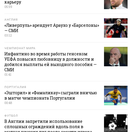
карьеру
05:59
АНГЛИЯ
«Ливерпуль» арендует Араухо у «Барселоны»
— СМИ
03:12
ЧЕМПИОНАТ МИРА
Инфантино во время работы генсеком
УЕФА повысил любовницу в должности и
добился выплаты ей выходного пособия —
СМИ
01:41
ПОРТУГАЛИЯ
«Эшторил» и «Фамаликау» сыграли вничью
в матче чемпионата Португалии
00:48
ФУТБОЛ
В Англии запретили использование
сплошных ограждений вдоль поля в
матчах низших лиг после смерти игрока