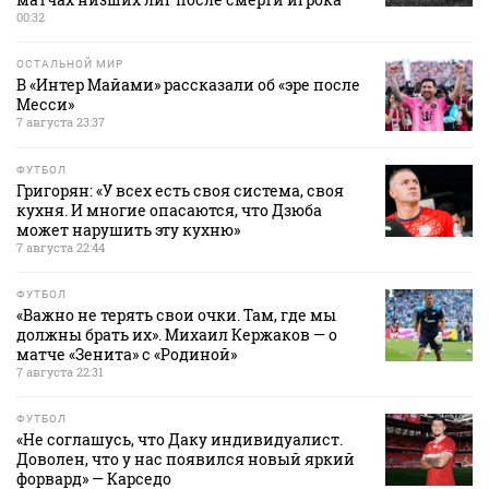
00:32
ОСТАЛЬНОЙ МИР
В «Интер Майами» рассказали об «эре после
Месси»
7 августа 23:37
ФУТБОЛ
Григорян: «У всех есть своя система, своя
кухня. И многие опасаются, что Дзюба
может нарушить эту кухню»
7 августа 22:44
ФУТБОЛ
«Важно не терять свои очки. Там, где мы
должны брать их». Михаил Кержаков — о
матче «Зенита» с «Родиной»
7 августа 22:31
ФУТБОЛ
«Не соглашусь, что Даку индивидуалист.
Доволен, что у нас появился новый яркий
форвард» — Карседо