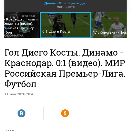
Динамо М
-
Краснодар
матч-центр
о - Краснодар. Голы и
е моменты (видео).
оссийская Премьер-
0:1. Диего Коста
 Футбол
1:1. Константин Тюка
Гол Диего Косты. Динамо -
Краснодар. 0:1 (видео). МИР
Российская Премьер-Лига.
Футбол
11 мая 2026 20:41
R
Y