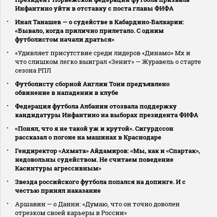
Инфантино уйти в отставку с поста главы ФИФА
Инал Танашев — о судействе в Кабардино‑Балкарии:
«Бывало, когда прилично прилетало. С одним
футболистом начали драться»
«Удивляет присутствие среди лидеров «Динамо» Мх и
что слишком легко выиграл «Зенит» — Журавель о старте
сезона РПЛ
Футболисту сборной Англии Тони предъявлено
обвинение в нападении в клубе
Федерация футбола Албании отозвала поддержку
кандидатуры Инфантино на выборах президента ФИФА
«Понял, что я не такой уж и крутой». Сигурдссон
рассказал о погоне на машинах в Краснодаре
Гендиректор «Ахмата» Айдамиров: «Мы, как и «Спартак»,
недовольны судейством. Не считаем поведение
Касинтуры агрессивным»
Звезда российского футбола попался на допинге. И с
честью принял наказание
Аршавин — о Данни: «Думаю, что он точно доволен
отрезком своей карьеры в России»