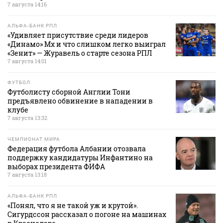
7 августа 14:16
АЛЬФА-БАНК РПЛ
«Удивляет присутствие среди лидеров
«Динамо» Мх и что слишком легко выиграл
«Зенит» — Журавель о старте сезона РПЛ
7 августа 14:01
ФУТБОЛ
Футболисту сборной Англии Тони
предъявлено обвинение в нападении в
клубе
7 августа 13:32
ЧЕМПИОНАТ МИРА
Федерация футбола Албании отозвала
поддержку кандидатуры Инфантино на
выборах президента ФИФА
7 августа 13:18
АЛЬФА-БАНК РПЛ
«Понял, что я не такой уж и крутой».
Сигурдссон рассказал о погоне на машинах