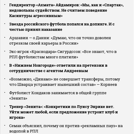
Гендиректор «Ахмата» Айдамиров: «Мы, как и «Спартак»,
недовольны судейством. Не считаем поведение
Касинтуры агрессивным»
Звезда российского футбола попался на допинге. И с
честью принял наказание
Аршавин — о Данни: «Думаю, что он точно доволен
отрезком своей карьеры в России»
Экс‑игрок «Краснодара» Сигурдссон: «Все знают, что в
РПЛ футболистам много платили»
В «Нижнем Новгороде» ответили на претензии в
сотрудничестве с агентом Андреевым
«Возможно, «Динамо» не совершает трансферы, потому
что Шварца устраивает нынешний состав» — Корнеев
Футболист Кондаков занимается в общей группе
«Зенита»
Тренер «Зенита»: «Конкретики по Луису Энрике нет.
Уйти может любой, если предложение устроит клуб и
игрока»
Семак объяснил, почему он против «рекламных пауз» на
водопой в РПЛ