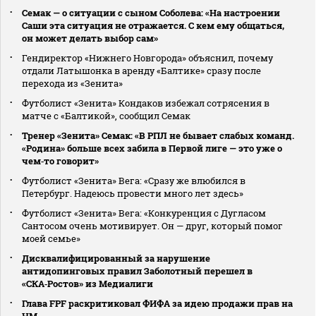
Семак — о ситуации с сыном Соболева: «На настроении
Саши эта ситуация не отражается. С кем ему общаться,
он может делать выбор сам»
Гендиректор «Нижнего Новгорода» объяснил, почему
отдали Латышонка в аренду «Балтике» сразу после
перехода из «Зенита»
Футболист «Зенита» Кондаков избежал сотрясения в
матче с «Балтикой», сообщил Семак
Тренер «Зенита» Семак: «В РПЛ не бывает слабых команд.
«Родина» больше всех забила в Первой лиге — это уже о
чем‑то говорит»
Футболист «Зенита» Вега: «Сразу же влюбился в
Петербург. Надеюсь провести много лет здесь»
Футболист «Зенита» Вега: «Конкуренция с Дугласом
Сантосом очень мотивирует. Он — друг, который помог
моей семье»
Дисквалифицированный за нарушение
антидопинговых правил Заболотный перешел в
«СКА‑Ростов» из Медиалиги
Глава FPF раскритиковал ФИФА за идею продажи прав на
ЧМ