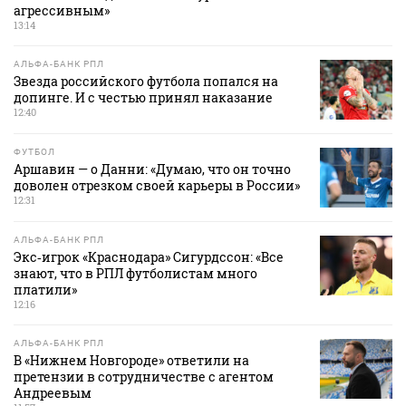
агрессивным»
13:14
АЛЬФА-БАНК РПЛ
Звезда российского футбола попался на
допинге. И с честью принял наказание
12:40
ФУТБОЛ
Аршавин — о Данни: «Думаю, что он точно
доволен отрезком своей карьеры в России»
12:31
АЛЬФА-БАНК РПЛ
Экс‑игрок «Краснодара» Сигурдссон: «Все
знают, что в РПЛ футболистам много
платили»
12:16
АЛЬФА-БАНК РПЛ
В «Нижнем Новгороде» ответили на
претензии в сотрудничестве с агентом
Андреевым