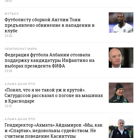
14:01
ФУТБОЛ
Футболисту сборной Англии Тони
предъявлено обвинение в нападении в
клубе
13:32
ЧЕМПИОНАТ МИРА
Федерация футбола Албании отозвала
поддержку кандидатуры Инфантино на
выборах президента ФИФА
13:18
АЛЬФА-БАНК РПЛ
«Понял, что я не такой уж и крутой».
Сигурдссон рассказал о погоне на машинах
в Краснодаре
13:15
АЛЬФА-БАНК РПЛ
Гендиректор «Ахмата» Айдамиров: «Мы, как
и «Спартак», недовольны судейством. Не
считаем поведение Касинтуры