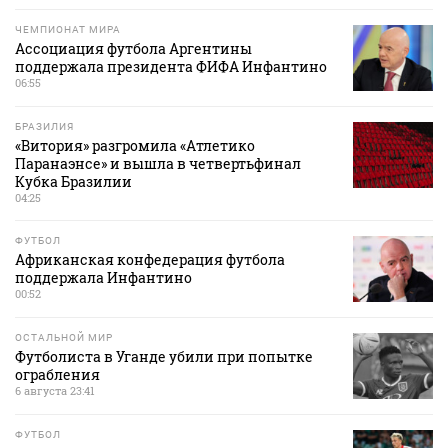
ЧЕМПИОНАТ МИРА
Ассоциация футбола Аргентины
поддержала президента ФИФА Инфантино
06:55
БРАЗИЛИЯ
«Витория» разгромила «Атлетико
Паранаэнсе» и вышла в четвертьфинал
Кубка Бразилии
04:25
ФУТБОЛ
Африканская конфедерация футбола
поддержала Инфантино
00:52
ОСТАЛЬНОЙ МИР
Футболиста в Уганде убили при попытке
ограбления
6 августа 23:41
ФУТБОЛ