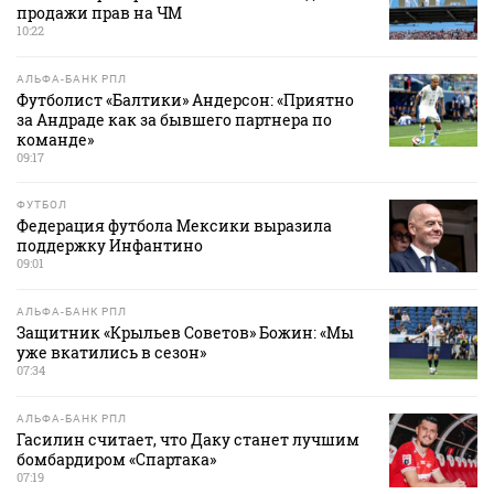
продажи прав на ЧМ
10:22
АЛЬФА-БАНК РПЛ
Футболист «Балтики» Андерсон: «Приятно
за Андраде как за бывшего партнера по
команде»
09:17
ФУТБОЛ
Федерация футбола Мексики выразила
поддержку Инфантино
09:01
АЛЬФА-БАНК РПЛ
Защитник «Крыльев Советов» Божин: «Мы
уже вкатились в сезон»
07:34
АЛЬФА-БАНК РПЛ
Гасилин считает, что Даку станет лучшим
бомбардиром «Спартака»
07:19