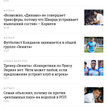
11:57
ФУТБОЛ
«Возможно, «Динамо» не совершает
трансферы, потому что Шварца устраивает
нынешний состав» — Корнеев
11:18
ФУТБОЛ
Футболист Кондаков занимается в общей
группе «Зенита»
11:17
АЛЬФА-БАНК РПЛ
Тренер «Зенита»: «Конкретики по Луису
Энрике нет. Уйти может любой, если
предложение устроит клуб и игрока»
11:17
ФУТБОЛ
Семак объяснил, почему он против
«рекламных пауз» на водопой в РПЛ
11:11