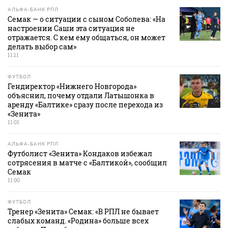
АЛЬФА-БАНК РПЛ
Семак — о ситуации с сыном Соболева: «На
настроении Саши эта ситуация не
отражается. С кем ему общаться, он может
делать выбор сам»
11:11
ФУТБОЛ
Гендиректор «Нижнего Новгорода»
объяснил, почему отдали Латышонка в
аренду «Балтике» сразу после перехода из
«Зенита»
11:01
АЛЬФА-БАНК РПЛ
Футболист «Зенита» Кондаков избежал
сотрясения в матче с «Балтикой», сообщил
Семак
11:00
ФУТБОЛ
Тренер «Зенита» Семак: «В РПЛ не бывает
слабых команд. «Родина» больше всех