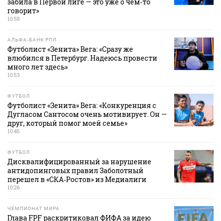
забила в Первой лиге — это уже о чем‑то
говорит»
10:58
АЛЬФА-БАНК РПЛ
Футболист «Зенита» Вега: «Сразу же
влюбился в Петербург. Надеюсь провести
много лет здесь»
10:53
ФУТБОЛ
Футболист «Зенита» Вега: «Конкуренция с
Дугласом Сантосом очень мотивирует. Он —
друг, который помог моей семье»
10:45
ФУТБОЛ
Дисквалифицированный за нарушение
антидопинговых правил Заболотный
перешел в «СКА‑Ростов» из Медиалиги
10:26
ЧЕМПИОНАТ МИРА
Глава FPF раскритиковал ФИФА за идею