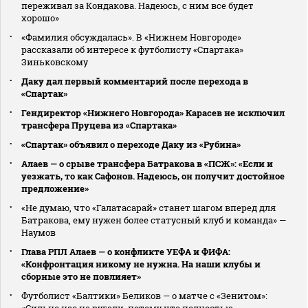
переживал за Кондакова. Надеюсь, с ним все будет
хорошо»
«Фамилия обсуждалась». В «Нижнем Новгороде»
рассказали об интересе к футболисту «Спартака»
Зиньковскому
Даку дал первый комментарий после перехода в
«Спартак»
Гендиректор «Нижнего Новгорода» Карасев не исключил
трансфера Пруцева из «Спартака»
«Спартак» объявил о переходе Даку из «Рубина»
Алаев — о срыве трансфера Батракова в «ПСЖ»: «Если и
уезжать, то как Сафонов. Надеюсь, он получит достойное
предложение»
«Не думаю, что «Галатасарай» станет шагом вперед для
Батракова, ему нужен более статусный клуб и команда» —
Наумов
Глава РПЛ Алаев — о конфликте УЕФА и ФИФА:
«Конфронтация никому не нужна. На наши клубы и
сборные это не повлияет»
Футболист «Балтики» Беликов — о матче с «Зенитом»:
«Сильно нас не ругали, потому что полностью