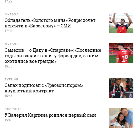
17:22
ФУТБОЛ
Обладатель «Золотого мяча» Родри хочет
перейти в «Барселону» — СМИ
17:04
ФУТБОЛ
Самедов — о Даку в «Спартаке»: «Последние
годы он входит в элиту форвардов, за ним
охотились все гранды»
15:51
ТУРЦИЯ
Салах подписал с «Трабзонспором»
двухлетний контракт
15:47
СБОРНЫЕ
У Валерия Карпина родился первый сын
15:43