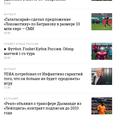
19:04
ФУТБОЛ
«Галатасарай» сделал предложение
«Локомотиву» по Батракову в размере 33
млн евро — СМИ
18:36
FONBET КУБОК РОССИИ
Футбол. Fonbet Кубок России. Обзор
матчей 1-го тура
18:20
ФУТБОЛ
УЕФА потребовал от Инфантино гарантий
того, что он больше не будет «уродовать»
игру
17:36
ИСПАНИЯ
«Реал» объявил о трансфере Дьоманде из
«Лейпцига», контракт подписан до 2033
года