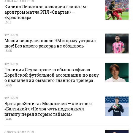
АЛЬФА-БАНК РПЛ
Кирилл Левников назначен главным
арбитром матча РПЛ «Спартак» —
«Краснодар»
15:15
ФУТБОЛ
Месси вернулся после ЧМ и сразу устроил
шоу! Без нового рекорда не обошлось
15:05
ФУТБОЛ
Полиция Сеула провела обыск в офисах
Корейской футбольной ассоциации по делу
о назначении бывшего главного тренера
14:55
ФУТБОЛ
Вратарь «Зенита» Москвичев — о матче с
«Балтикой»: «Не зря чуть подтолкнул
штангу перед вторым таймом»
14:46
АЛЬФА-БАНК РПЛ