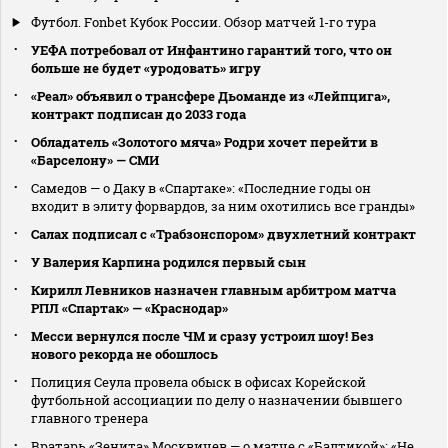
Футбол. Fonbet Кубок России. Обзор матчей 1-го тура
УЕФА потребовал от Инфантино гарантий того, что он
больше не будет «уродовать» игру
«Реал» объявил о трансфере Дьоманде из «Лейпцига»,
контракт подписан до 2033 года
Обладатель «Золотого мяча» Родри хочет перейти в
«Барселону» — СМИ
Самедов — о Даку в «Спартаке»: «Последние годы он
входит в элиту форвардов, за ним охотились все гранды»
Салах подписал с «Трабзонспором» двухлетний контракт
У Валерия Карпина родился первый сын
Кирилл Левников назначен главным арбитром матча
РПЛ «Спартак» — «Краснодар»
Месси вернулся после ЧМ и сразу устроил шоу! Без
нового рекорда не обошлось
Полиция Сеула провела обыск в офисах Корейской
футбольной ассоциации по делу о назначении бывшего
главного тренера
Вратарь «Зенита» Москвичев — о матче с «Балтикой»: «Не