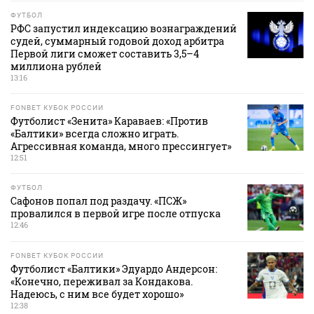
ФУТБОЛ
РФС запустил индексацию вознаграждений
судей, суммарный годовой доход арбитра
Первой лиги сможет составить 3,5–4
миллиона рублей
13:16
FONBET КУБОК РОССИИ
Футболист «Зенита» Караваев: «Против
«Балтики» всегда сложно играть.
Агрессивная команда, много прессингует»
12:51
ФУТБОЛ
Сафонов попал под раздачу. «ПСЖ»
провалился в первой игре после отпуска
12:46
FONBET КУБОК РОССИИ
Футболист «Балтики» Эдуардо Андерсон:
«Конечно, переживал за Кондакова.
Надеюсь, с ним все будет хорошо»
12:38