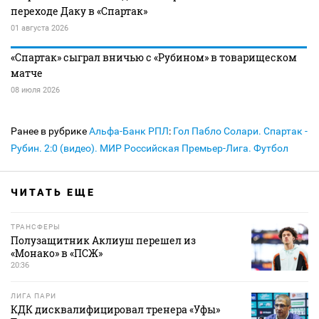
переходе Даку в «Спартак»
01 августа 2026
«Спартак» сыграл вничью с «Рубином» в товарищеском
матче
08 июля 2026
Ранее в рубрике
Альфа-Банк РПЛ
:
Гол Пабло Солари. Спартак -
Рубин. 2:0 (видео). МИР Российская Премьер-Лига. Футбол
ЧИТАТЬ ЕЩЕ
ТРАНСФЕРЫ
Полузащитник Аклиуш перешел из
«Монако» в «ПСЖ»
20:36
ЛИГА ПАРИ
КДК дисквалифицировал тренера «Уфы»