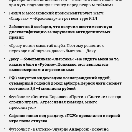
зря чуть подтолкнул штангу перед вторым таймом»
Генич и Моссаковский прокомментируют матч
«Спартак» — «Краснодар» в третьем туре РПЛ
Заболотный сообщил, что получил шестимесячную
дисквалификацию за нарушение антидопинговых
правил
«Сразу понял масштаб клуба. Поэтому решение о
переходе в «Спартак» далось быстро» — Даку
Даку — болельщикам «Спартака»: «Не судите меня за то,
каким я был в «Рубине». Понимаю, мог выглядеть
высокомерным и агрессивным»
РФС запустил индексацию вознаграждений судей,
суммарный годовой доход арбитра Первой лиги сможет
составить 3,5–4 миллиона рублей
Футболист «Зенита» Караваев: «Против «Балтики» всегда
сложно играть. Агрессивная команда, много
прессингует»
Сафонов попал под раздачу. «ПСЖ» провалился в первой
игре после отпуска
Футболист «Балтики» Эдуардо Андерсон: «Конечно,