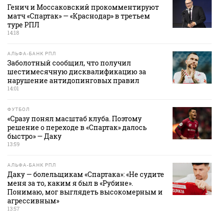
Генич и Моссаковский прокомментируют
матч «Спартак» — «Краснодар» в третьем
туре РПЛ
14:18
АЛЬФА-БАНК РПЛ
Заболотный сообщил, что получил
шестимесячную дисквалификацию за
нарушение антидопинговых правил
14:01
ФУТБОЛ
«Сразу понял масштаб клуба. Поэтому
решение о переходе в «Спартак» далось
быстро» — Даку
13:59
АЛЬФА-БАНК РПЛ
Даку — болельщикам «Спартака»: «Не судите
меня за то, каким я был в «Рубине».
Понимаю, мог выглядеть высокомерным и
агрессивным»
13:57