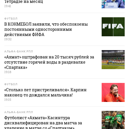
Тетрадзе на месяц
19:41
ФУТБОЛ
В КОНМЕБОЛ заявили, что обеспокоены
постоянными односторонними
действиями ФИФА
19:32
АЛЬФА-БАНК РПЛ
«Ахмат» оштрафован на 20 тысяч рублей за
отсутствие горячей воды в раздевалке
«Спартака»
19:18
ФУТБОЛ
«Столько лет пристреливался». Карпин
наконец-то дождался мальчика!
19:15
АЛЬФА-БАНК РПЛ
Футболист «Ахмата» Касинтура
дисквалифицирован на два матча за
удаление в матче со «Спартаком»