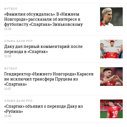
ФУТБОЛ
«Фамилия обсуждалась». В «Нижнем
Новгороде» рассказали об интересе к
футболисту «Спартака» Зиньковскому
12:36
АЛЬФА-БАНК РПЛ
Даку дал первый комментарий после
перехода в «Спартак»
12:18
ФУТБОЛ
Гендиректор «Нижнего Новгорода» Карасев
не исключил трансфера Пруцева из
«Спартака»
12:07
АЛЬФА-БАНК РПЛ
«Спартак» объявил о переходе Даку из
«Рубина»
12:00