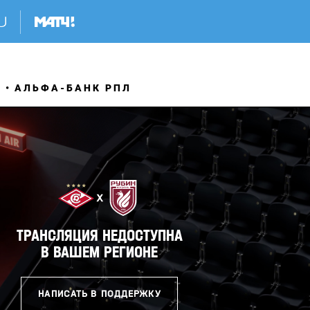
Я
АЛЬФА-БАНК РПЛ