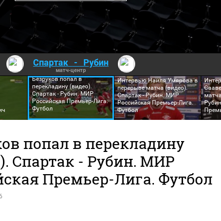
Спартак
-
Рубин
матч-центр
Безруков попал в
Интервью Наиля Умярова в
Инте
перекладину (видео).
перерыве матча (видео).
Сааве
Спартак - Рубин. МИР
Спартак - Рубин. МИР
матча
Российская Премьер-Лига.
Российская Премьер-Лига.
Рубин
Футбол
ич
Футбол
Премь
ков попал в перекладину
). Спартак - Рубин. МИР
йская Премьер-Лига. Футбол
6