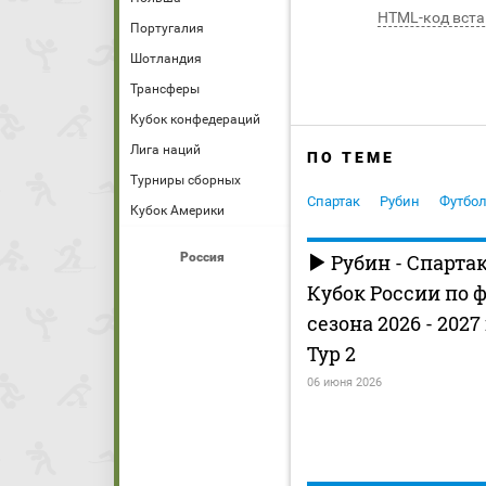
HTML-код вста
Португалия
Шотландия
Трансферы
Кубок конфедераций
Лига наций
ПО ТЕМЕ
Турниры сборных
Спартак
Рубин
Футбо
Кубок Америки
Россия
Рубин - Спарта
Кубок России по 
сезона 2026 - 2027
Тур 2
06 июня 2026