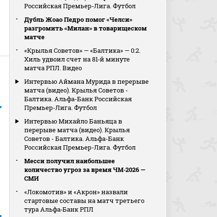
Российская Премьер-Лига. Футбол
Дубль Жоао Педро помог «Челси»
разгромить «Милан» в товарищеском
матче
«Крылья Советов» — «Балтика» — 0:2.
Хиль удвоил счет на 81‑й минуте
матча РПЛ. Видео
Интервью Аймана Мурида в перерыве
матча (видео). Крылья Советов -
Балтика. Альфа-Банк Российская
Премьер-Лига. Футбол
Интервью Михайло Баньяца в
перерыве матча (видео). Крылья
Советов - Балтика. Альфа-Банк
Российская Премьер-Лига. Футбол
Месси получил наибольшее
количество угроз за время ЧМ‑2026 —
СМИ
«Локомотив» и «Акрон» назвали
стартовые составы на матч третьего
тура Альфа‑Банк РПЛ