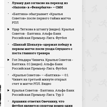
Лукаку дал согласие на переход из
«Наполи» в «Фенербахче» — СМИ
«Балтика» обыгрывает «Крылья
Советов» после первого тайма матча
РПЛ
Удар Титкова в штангу (видео). Крылья
Советов - Балтика. Альфа-Банк
Российская Премьер-Лига. Футбол
«Шанхай Шэньхуа» одержал победу в
первом матче после ухода Слуцкого с
поста главного тренера
Гол Эльдара Чивича. Крылья Советов -
Балтика. 0:1 (видео). Альфа-Банк
Российская Премьер-Лига. Футбол
«Крылья Советов» — «Балтика» — 0:1.
Чивич на третьей минуте открыл
счет в матче РПЛ. Видео
Крылья Советов - Балтика. Альфа-Банк
Российская Премьер-Лига. Тур 3
Аршавин ответил Овечкину, что
футбол является спортом номер один