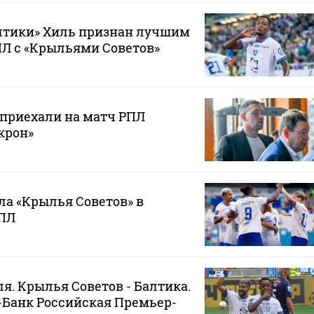
тики» Хиль признан лучшим
ПЛ с «Крыльями Советов»
 приехали на матч РПЛ
крон»
ла «Крылья Советов» в
РПЛ
я. Крылья Советов - Балтика.
а-Банк Российская Премьер-