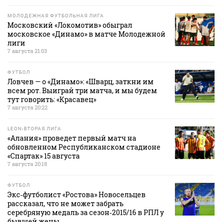
МОЛОДЕЖНАЯ ФУТБОЛЬНАЯ ЛИГА
Московский «Локомотив» обыграл
московское «Динамо» в матче Молодежной
лиги
7 августа 21:03
ФУТБОЛ
Ловчев — о «Динамо»: «Шварц, заткни им
всем рот. Выиграй три матча, и мы будем
тут говорить: «Красавец»
7 августа 20:22
LEON-ВТОРАЯ ЛИГА
«Алания» проведет первый матч на
обновленном Республиканском стадионе
«Спартак» 15 августа
7 августа 20:18
ФУТБОЛ
Экс‑футболист «Ростова» Новосельцев
рассказал, что не может забрать
серебряную медаль за сезон‑2015/16 в РПЛ у
бывшей жены