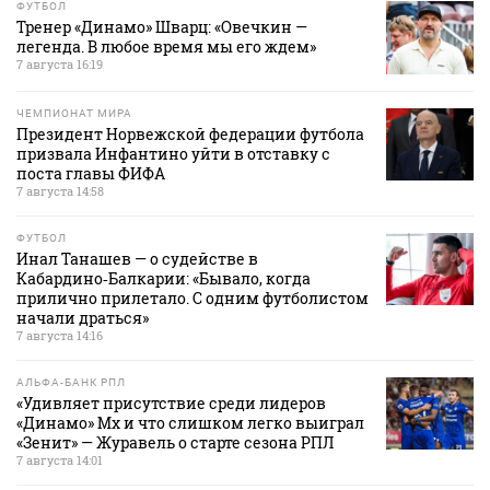
ФУТБОЛ
Тренер «Динамо» Шварц: «Овечкин —
легенда. В любое время мы его ждем»
7 августа 16:19
ЧЕМПИОНАТ МИРА
Президент Норвежской федерации футбола
призвала Инфантино уйти в отставку с
поста главы ФИФА
7 августа 14:58
ФУТБОЛ
Инал Танашев — о судействе в
Кабардино‑Балкарии: «Бывало, когда
прилично прилетало. С одним футболистом
начали драться»
7 августа 14:16
АЛЬФА-БАНК РПЛ
«Удивляет присутствие среди лидеров
«Динамо» Мх и что слишком легко выиграл
«Зенит» — Журавель о старте сезона РПЛ
7 августа 14:01