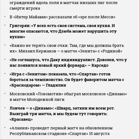
ограждений вдоль поля в матчах низших лиг после
смерти игрока
В «Интер Майами» рассказали об «эре после Месси»
Григорян: «У всех есть своя система, своя кухня. И
многие опасаются, что Дзюба может нарушить эту
кухню»
«Важно не терять свои очки. Там, где мы должны брать
их». Михаил Кержаков — о матче «Зенита» с «Родиной»
«Не соглашусь, что Даку индивидуалист. Доволен, что у
нас появился новый яркий форвард» — Карседо
«Игра с «Зенитом» показала, что «Спартак» готов
бороться за чемпионство. Он будет фаворитом матча с
«Краснодаром» — Гладилин
Московский «Локомотив» обыграл московское «Динамо»
в матче Молодежной лиги
Ловчев — о «Динамо»: «Шварц, заткни им всем рот.
Выиграй три матча, и мы будем тут говорить:
«Красавец»
«Алания» проведет первый матч на обновленном
Республиканском стадионе «Спартак» 15 августа