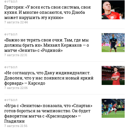
ФУТБОЛ
Григорян: «У всех есть своя система, своя
кухня. И многие опасаются, что Дзюба
может нарушить эту кухню»
7 августа 22:44
ФУТБОЛ
«Важно не терять свои очки. Там, где мы
должны брать их». Михаил Кержаков — о
матче «Зенита» с «Родиной»
7 августа 22:31
ФУТБОЛ
«Не соглашусь, что Даку индивидуалист.
Доволен, что у нас появился новый яркий
форвард» — Карседо
7 августа 22:06
ФУТБОЛ
«Игра с «Зенитом» показала, что «Спартак»
готов бороться за чемпионство. Он будет
фаворитом матча с «Краснодаром» —
Гладилин
7 августа 21:56