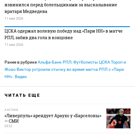
извинился перед болельщиками за высказывание
вратаря Медведева
11 мая 2026
ЦСКА одержал волевую победу над «Пари НН» в матче
РПЛ, забив два гола в концовке
11 мая 2026
Ранее в рубрике
Альфа-Банк РПЛ
:
Футболисты ЦСКА Тороп и
Жоао Виктор устроили стычку во время матча РПЛ с «Пари
НН». Видео
ЧИТАТЬ ЕЩЕ
АНГЛИЯ
«Ливерпуль» арендует Араухо у «Барселоны»
— СМИ
03:12