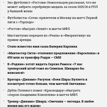
Экс‑футболист «Ростова» Новосельцев рассказал, что не
может забрать серебряную медаль за сезон‑2015/16 в РПЛ
у бывшей жены
Футболисты «Сочи» прилетели в Москву на матч Первой
лиги с «Торпедо»
«Ростов» обыграл «Зенит» в матче МФЛ
Мастантуоно перешел из «Реала» в «Фиорентину» на
правах аренды
Стало известно имя сына Валерия Карпина
«Манчестер Сити» отклонил предложение «Барселоны» в
€50 млн за трансфер Родри — СМИ
В «Родине» хотят видеть Серхио Рамоса: «У нас
тренерский штаб тоже из Севильи. Шикарно бы
вписался!»
Вратарь «Динамо» Расулов: «Боев Шары Буллета я
посмотрел точно больше, чем матчей Овечкина»
Дубль Полевого помог «Краснодару» обыграть
«Акрон‑Академию Коноплева» в матче МФЛ
Тренер «Динамо» Шварц: «Овечкин — легенда. В любое
время мы его ждем»