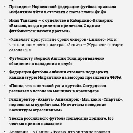
Президент Норвежской федерации футбола призвала
Инфантино уйти в отставку с поста главы ФИФА
Инал Танашев — о судействе в Кабардино‑Балкарии:
«Бывало, когда прилично прилетало. С одним
футболистом начали драться»
«Удивляет присутствие среди лидеров «Динамо» Мх и
что слишком легко выиграл «Зенит» — Журавель о старте
сезона РПЛ
Футболисту сборной Англии Тони предъявлено
обвинение в нападении в клубе
Федерация футбола Албании отозвала поддержку
кандидатуры Инфантино на выборах президента ФИФА
«Понял, что я не такой уж и крутой». Сигурдссон
рассказал о погоне на машинах в Краснодаре
Гендиректор «Ахмата» Айдамиров: «Мы, как и «Спартак»,
недовольны судейством. Не считаем поведение
Касинтуры агрессивным»
Звезда российского футбола попался на допинге. И с
честью принял наказание
Аршавин — о Данни: «Думаю, что он точно доволен