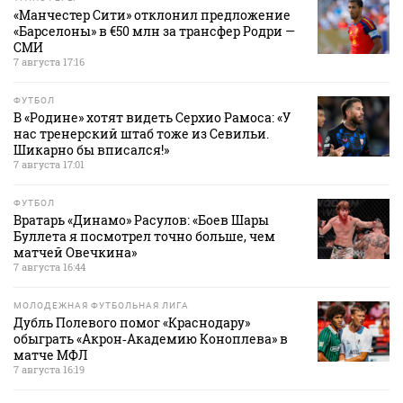
«Манчестер Сити» отклонил предложение
«Барселоны» в €50 млн за трансфер Родри —
СМИ
7 августа 17:16
ФУТБОЛ
В «Родине» хотят видеть Серхио Рамоса: «У
нас тренерский штаб тоже из Севильи.
Шикарно бы вписался!»
7 августа 17:01
ФУТБОЛ
Вратарь «Динамо» Расулов: «Боев Шары
Буллета я посмотрел точно больше, чем
матчей Овечкина»
7 августа 16:44
МОЛОДЕЖНАЯ ФУТБОЛЬНАЯ ЛИГА
Дубль Полевого помог «Краснодару»
обыграть «Акрон‑Академию Коноплева» в
матче МФЛ
7 августа 16:19