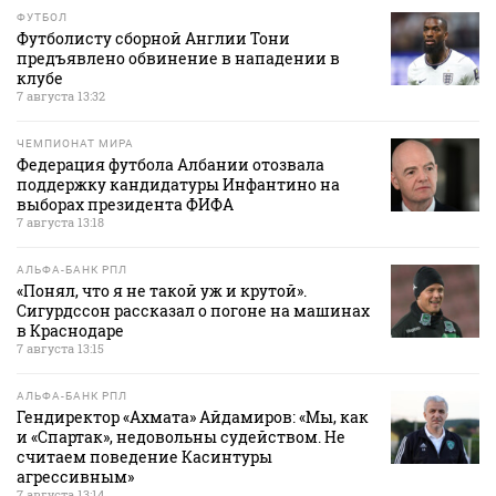
ФУТБОЛ
Футболисту сборной Англии Тони
предъявлено обвинение в нападении в
клубе
7 августа 13:32
ЧЕМПИОНАТ МИРА
Федерация футбола Албании отозвала
поддержку кандидатуры Инфантино на
выборах президента ФИФА
7 августа 13:18
АЛЬФА-БАНК РПЛ
«Понял, что я не такой уж и крутой».
Сигурдссон рассказал о погоне на машинах
в Краснодаре
7 августа 13:15
АЛЬФА-БАНК РПЛ
Гендиректор «Ахмата» Айдамиров: «Мы, как
и «Спартак», недовольны судейством. Не
считаем поведение Касинтуры
агрессивным»
7 августа 13:14