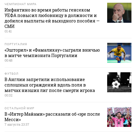
ЧЕМПИОНАТ МИРА
Инфантино во время работы генсеком
УЕФА повысил любовницу в должности и
добился выплаты ей выходного пособия —
СМИ
01:41
ПОРТУГАЛИЯ
«Эшторил» и «Фамаликау» сыграли вничью
в матче чемпионата Португалии
00:48
ФУТБОЛ
В Англии запретили использование
сплошных ограждений вдоль поля в
матчах низших лиг после смерти игрока
00:32
ОСТАЛЬНОЙ МИР
В «Интер Майами» рассказали об «эре после
Месси»
7 августа 23:37