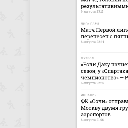
результативным
6 августа 23:11
ЛИГА ПАРИ
Матч Первой лиги
перенесен с пятн
6 августа 22:44
ФУТБОЛ
«Если Даку начнет
сезон, у «Спартак
чемпионство» — 
6 августа 22:36
ИСПАНИЯ
ФК «Сочи» отправ
Москву двумя гру
аэропортов
6 августа 21:06