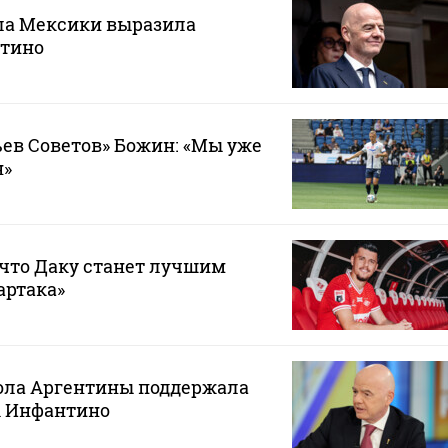
ла Мексики выразила
тино
ев Советов» Божин: «Мы уже
н»
 что Даку станет лучшим
артака»
ола Аргентины поддержала
 Инфантино