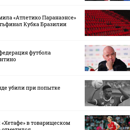
мила «Атлетико Паранаэнсе»
ртьфинал Кубка Бразилии
федерация футбола
нтино
нде убили при попытке
 «Хетафе» в товарищеском
е отметился