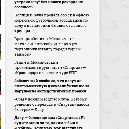
устроил шоу! Без нового рекорда не
обошлось
Полиция Сеула провела обыск в офисах
Корейской футбольной ассоциации по
делу о назначении бывшего главного
тренера
Вратарь «Зенита» Москвичев — о
матче с «Балтикой»: «Не зря чуть
подтолкнул штангу перед вторым
таймом»
Генич и Моссаковский
прокомментируют матч «Спартак» —
«Краснодар» в третьем туре РПЛ
Заболотный сообщил, что получил
шестимесячную дисквалификацию за
нарушение антидопинговых правил
«Сразу понял масштаб клуба. Поэтому
решение о переходе в «Спартак» далось
быстро» — Даку
Даку — болельщикам «Спартака»: «Не
судите меня за то, каким я был в
«Рубине». Понимаю, мог выглядеть