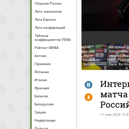
Сборная России
Лига чемпионов
Лига Европы
Лига конференций
Таблица
коэффициентов УЕФА
Интервью Роберто
Интервью Кирилла
Интервью Т
Рейтинг ФИФА
Фернандеса в перерыве
Щетинина в перерыве
Беншимола 
матча (видео). Акрон -
матча (видео). Акрон -
(видео). Акр
Англия
-
Ростов. МИР Российская
Ростов. МИР Российская
МИР Россий
Германия
Премьер-Лига. Футбол
Премьер-Лига. Футбол
Лига. Футбо
Испания
Италия
Интер
R
Франция
матча 
Y
Бельгия
Росси
Белоруссия
Греция
11 мая 2026 15:4
Нидерланды
Польша