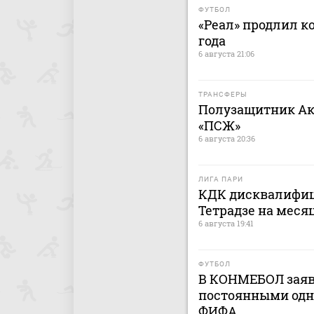
ФУТБОЛ
«Реал» продлил к
года
6 августа 21:06
ТРАНСФЕРЫ
Полузащитник Ак
«ПСЖ»
6 августа 20:36
ЛИГА ПАРИ
КДК дисквалифиц
Тетрадзе на меся
6 августа 19:41
ФУТБОЛ
В КОНМЕБОЛ заяв
постоянными одн
ФИФА