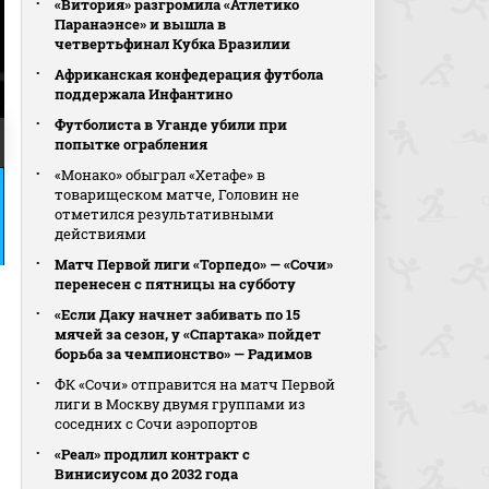
«Витория» разгромила «Атлетико
Паранаэнсе» и вышла в
четвертьфинал Кубка Бразилии
Африканская конфедерация футбола
поддержала Инфантино
Футболиста в Уганде убили при
попытке ограбления
«Монако» обыграл «Хетафе» в
товарищеском матче, Головин не
отметился результативными
действиями
Матч Первой лиги «Торпедо» — «Сочи»
перенесен с пятницы на субботу
«Если Даку начнет забивать по 15
мячей за сезон, у «Спартака» пойдет
борьба за чемпионство» — Радимов
ФК «Сочи» отправится на матч Первой
лиги в Москву двумя группами из
соседних с Сочи аэропортов
«Реал» продлил контракт с
Винисиусом до 2032 года