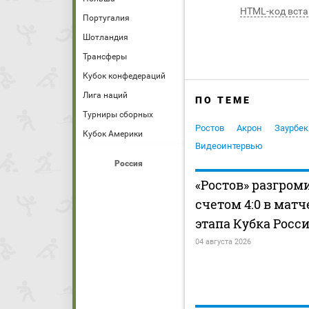
HTML-код вста
Португалия
Шотландия
Трансферы
Кубок конфедераций
Лига наций
ПО ТЕМЕ
Турниры сборных
Ростов
Акрон
Заурбек
Кубок Америки
Видеоинтервью
Россия
«Ростов» разгром
счетом 4:0 в матч
этапа Кубка Росс
04 августа 2026