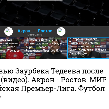
Акрон
-
Ростов
матч-центр
Интервью Заурбека
авареша
Интервью Джонатана
Тедеева после матча
после матча
Альбы после матча (видео).
(видео). Акрон - Ростов.
он - Ростов.
Акрон - Ростов. МИР
МИР Российская Премьер-
ская Премьер-
Российская Премьер-Лига.
Лига. Футбол
л
Футбол
вью Заурбека Тедеева после
(видео). Акрон - Ростов. МИР
йская Премьер-Лига. Футбол
5