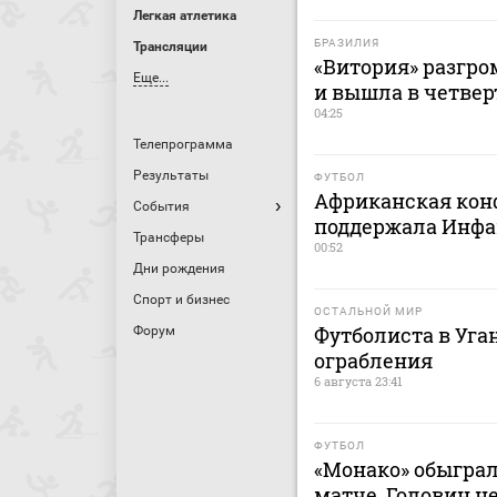
Легкая атлетика
БРАЗИЛИЯ
Трансляции
«Витория» разгро
Еще...
и вышла в четве
04:25
Телепрограмма
Результаты
ФУТБОЛ
Африканская кон
События
поддержала Инфа
Трансферы
00:52
Дни рождения
Спорт и бизнес
ОСТАЛЬНОЙ МИР
Футболиста в Уга
Форум
ограбления
6 августа 23:41
ФУТБОЛ
«Монако» обыграл
матче, Головин н