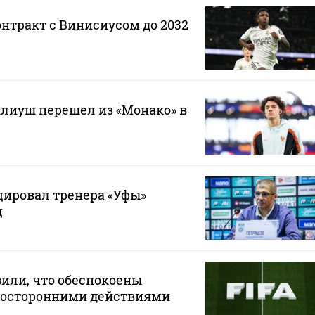
онтракт с Винисиусом до 2032
лиуш перешел из «Монако» в
ировал тренера «Уфы»
ц
или, что обеспокоены
осторонними действиями