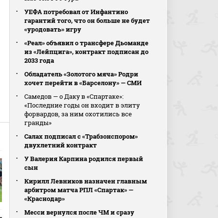
УЕФА потребовал от Инфантино
гарантий того, что он больше не будет
«уродовать» игру
«Реал» объявил о трансфере Дьоманде
из «Лейпцига», контракт подписан до
2033 года
Обладатель «Золотого мяча» Родри
хочет перейти в «Барселону» — СМИ
Самедов — о Даку в «Спартаке»:
«Последние годы он входит в элиту
форвардов, за ним охотились все
гранды»
Салах подписал с «Трабзонспором»
двухлетний контракт
У Валерия Карпина родился первый
сын
Кирилл Левников назначен главным
арбитром матча РПЛ «Спартак» —
«Краснодар»
Месси вернулся после ЧМ и сразу