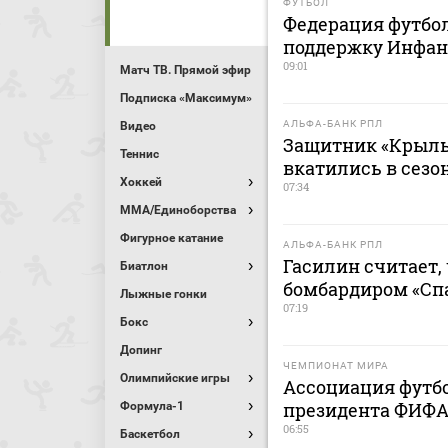
ФУТБОЛ
Федерация футбо
поддержку Инфан
09:01
Матч ТВ. Прямой эфир
Подписка «Максимум»
АЛЬФА-БАНК РПЛ
Видео
Защитник «Крыль
Теннис
вкатились в сезо
Хоккей
07:34
MMA/Единоборства
Фигурное катание
АЛЬФА-БАНК РПЛ
Гасилин считает,
Биатлон
бомбардиром «Сп
Лыжные гонки
07:19
Бокс
Допинг
ЧЕМПИОНАТ МИРА
Олимпийские игры
Ассоциация футб
президента ФИФА
Формула-1
06:55
Баскетбол