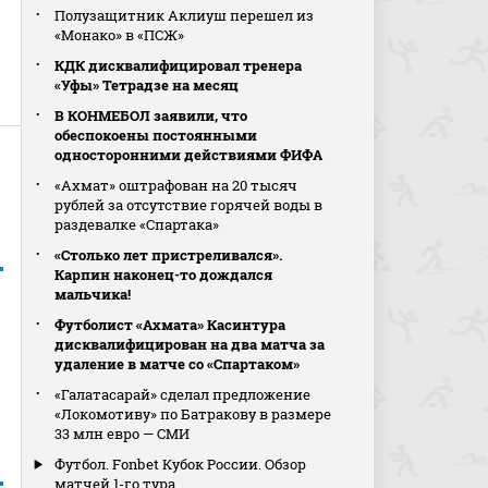
Полузащитник Аклиуш перешел из
«Монако» в «ПСЖ»
КДК дисквалифицировал тренера
«Уфы» Тетрадзе на месяц
В КОНМЕБОЛ заявили, что
обеспокоены постоянными
односторонними действиями ФИФА
«Ахмат» оштрафован на 20 тысяч
рублей за отсутствие горячей воды в
раздевалке «Спартака»
«Столько лет пристреливался».
Карпин наконец-то дождался
мальчика!
Футболист «Ахмата» Касинтура
дисквалифицирован на два матча за
удаление в матче со «Спартаком»
«Галатасарай» сделал предложение
«Локомотиву» по Батракову в размере
33 млн евро — СМИ
Футбол. Fonbet Кубок России. Обзор
матчей 1-го тура