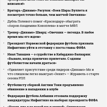
вписался!»
Вратарь «Динамо» Расулов: «Боев Шары Буллета я
посмотрел точно больше, чем матчей Овечкина»
Дубль Полевого помог «Краснодару» обыграть
«Акрон‑Академию Коноплева» в матче МФЛ
Тренер «Динамо» Шварц: «Овечкин — легенда. В любое
время мы его ждем»
Президент Норвежской федерации футбола призвала
Инфантино уйти в отставку с поста главы ФИФА
Инал Танашев — о судействе в Кабардино‑Балкарии:
«Бывало, когда прилично прилетало. С одним
футболистом начали драться»
«Удивляет присутствие среди лидеров «Динамо» Мх и
что слишком легко выиграл «Зенит» — Журавель о старте
сезона РПЛ
Футболисту сборной Англии Тони предъявлено
обвинение в нападении в клубе
Федерация футбола Албании отозвала поддержку
кандидатуры Инфантино на выборах президента ФИФА
«Понял, что я не такой уж и крутой». Сигурдссон