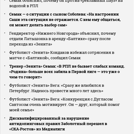
Семак объяснил, почему он против «рекламных пауз» на
водопой в РПЛ
Семак — о ситуации с сыном Соболева: «На настроении
Саши эта ситуация не отражается. С кем ему общаться,
он может делать выбор сам»
Гендиректор «Нижнего Новгорода» объяснил, почему
отдали Латышонка в аренду «Балтике» сразу после
перехода из «Зенита»
Футболист «Зенита» Кондаков избежал сотрясения в
матче с «Балтикой», сообщил Семак
Тренер «Зенита» Семак: «В РПЛ не бывает слабых команд.
«Родина» больше всех забила в Первой лиге — это уже о
чем‑то говорит»
Футболист «Зенита» Вега: «Сразу же влюбился в
Петербург. Надеюсь провести много лет здесь»
Футболист «Зенита» Вега: «Конкуренция с Дугласом
Сантосом очень мотивирует. Он — друг, который помог
моей семье»
Дисквалифицированный за нарушение
антидопинговых правил Заболотный перешел в
«СКА‑Ростов» из Медиалиги