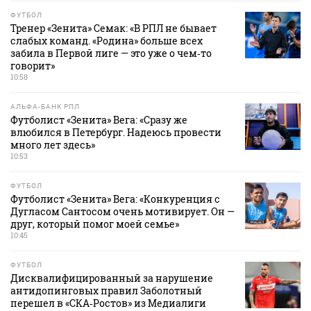
ФУТБОЛ
Тренер «Зенита» Семак: «В РПЛ не бывает
слабых команд. «Родина» больше всех
забила в Первой лиге — это уже о чем‑то
говорит»
10:58
АЛЬФА-БАНК РПЛ
Футболист «Зенита» Вега: «Сразу же
влюбился в Петербург. Надеюсь провести
много лет здесь»
10:53
ФУТБОЛ
Футболист «Зенита» Вега: «Конкуренция с
Дугласом Сантосом очень мотивирует. Он —
друг, который помог моей семье»
10:45
ФУТБОЛ
Дисквалифицированный за нарушение
антидопинговых правил Заболотный
перешел в «СКА‑Ростов» из Медиалиги