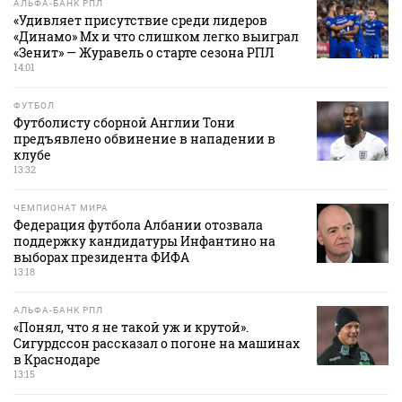
АЛЬФА-БАНК РПЛ
«Удивляет присутствие среди лидеров
«Динамо» Мх и что слишком легко выиграл
«Зенит» — Журавель о старте сезона РПЛ
14:01
ФУТБОЛ
Футболисту сборной Англии Тони
предъявлено обвинение в нападении в
клубе
13:32
ЧЕМПИОНАТ МИРА
Федерация футбола Албании отозвала
поддержку кандидатуры Инфантино на
выборах президента ФИФА
13:18
АЛЬФА-БАНК РПЛ
«Понял, что я не такой уж и крутой».
Сигурдссон рассказал о погоне на машинах
в Краснодаре
13:15