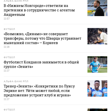
АЛЬФА-БАНК РПЛ
В «Нижнем Новгороде» ответили на
претензии в сотрудничестве с агентом
Андреевым
11:57
ФУТБОЛ
«Возможно, «Динамо» не совершает
трансферы, потому что Шварца устраивает
нынешний состав» — Корнеев
11:18
ФУТБОЛ
Футболист Кондаков занимается в общей
группе «Зенита»
11:17
АЛЬФА-БАНК РПЛ
Тренер «Зенита»: «Конкретики по Луису
Энрике нет. Уйти может любой, если
предложение устроит клуб и игрока»
11:17
ФУТБОЛ