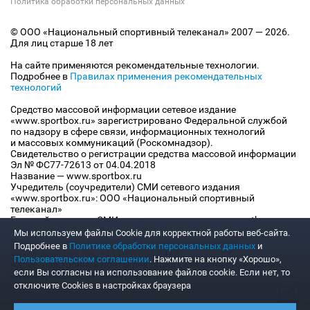
Политика обработки персональных данных
© ООО «Национальный спортивный телеканал» 2007 — 2026.
Для лиц старше 18 лет
На сайте применяются рекомендательные технологии.
Подробнее в
Правилах применения рекомендательных
технологий
Средство массовой информации сетевое издание
«www.sportbox.ru» зарегистрировано Федеральной службой
по надзору в сфере связи, информационных технологий
и массовых коммуникаций (Роскомнадзор).
Свидетельство о регистрации средства массовой информации
Эл № ФС77-72613 от 04.04.2018
Название — www.sportbox.ru
Учредитель (соучредители) СМИ сетевого издания
«www.sportbox.ru»: ООО «Национальный спортивный
телеканал»
Главный редактор СМИ сетевого издания «www.sportbox.ru»:
Конов В.А.
Мы используем файлы Сookie для корректной работы веб-сайта.
Номер телефона редакции СМИ сетевого издания
Подробнее в
Политике обработки персональных данных
и
«www.sportbox.ru»: +7 (495) 653 8419
Пользовательском соглашении
. Нажмите на кнопку «Хорошо»,
Адрес электронной почты редакции СМИ сетевого издания
если Вы согласны на использование файлов cookie. Если нет, то
«www.sportbox.ru»: editor@sportbox.ru
отключите Cookies в настройках браузера