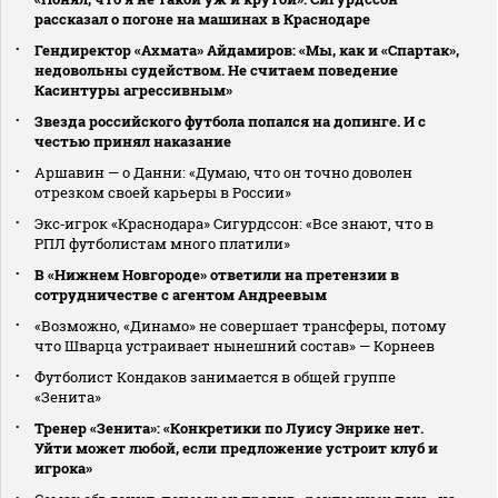
рассказал о погоне на машинах в Краснодаре
Гендиректор «Ахмата» Айдамиров: «Мы, как и «Спартак»,
недовольны судейством. Не считаем поведение
Касинтуры агрессивным»
Звезда российского футбола попался на допинге. И с
честью принял наказание
Аршавин — о Данни: «Думаю, что он точно доволен
отрезком своей карьеры в России»
Экс‑игрок «Краснодара» Сигурдссон: «Все знают, что в
РПЛ футболистам много платили»
В «Нижнем Новгороде» ответили на претензии в
сотрудничестве с агентом Андреевым
«Возможно, «Динамо» не совершает трансферы, потому
что Шварца устраивает нынешний состав» — Корнеев
Футболист Кондаков занимается в общей группе
«Зенита»
Тренер «Зенита»: «Конкретики по Луису Энрике нет.
Уйти может любой, если предложение устроит клуб и
игрока»