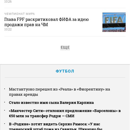
10:26
ЧЕМПИОНАТ МИРА
Глава FPF раскритиковал ФИФА за идею
продажи прав на ЧМ
10:22
ЕЩЕ
ФУТБОЛ
Мастантуоно перешел из «Реала» в «Фиорентину» на
правах аренды
Стало известно имя сына Валерия Карпина
«Манчестер Сити» отклонил предложение «Барселоны» в
€50 млн за трансфер Родри — СМИ
В «Родине» хотят видеть Серхио Рамоса: «У нас
тренерский штаб тоже из Севильи. Шикарно бы