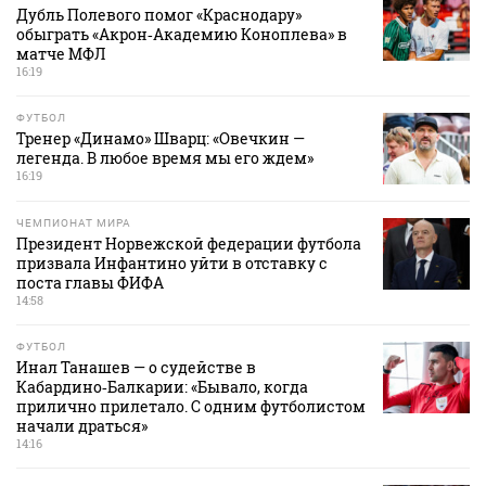
Дубль Полевого помог «Краснодару»
обыграть «Акрон‑Академию Коноплева» в
матче МФЛ
16:19
ФУТБОЛ
Тренер «Динамо» Шварц: «Овечкин —
легенда. В любое время мы его ждем»
16:19
ЧЕМПИОНАТ МИРА
Президент Норвежской федерации футбола
призвала Инфантино уйти в отставку с
поста главы ФИФА
14:58
ФУТБОЛ
Инал Танашев — о судействе в
Кабардино‑Балкарии: «Бывало, когда
прилично прилетало. С одним футболистом
начали драться»
14:16