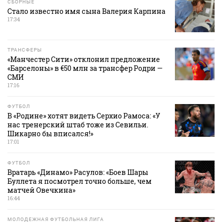
СБОРНЫЕ
Стало известно имя сына Валерия Карпина
17:34
ТРАНСФЕРЫ
«Манчестер Сити» отклонил предложение
«Барселоны» в €50 млн за трансфер Родри —
СМИ
17:16
ФУТБОЛ
В «Родине» хотят видеть Серхио Рамоса: «У
нас тренерский штаб тоже из Севильи.
Шикарно бы вписался!»
17:01
ФУТБОЛ
Вратарь «Динамо» Расулов: «Боев Шары
Буллета я посмотрел точно больше, чем
матчей Овечкина»
16:44
МОЛОДЕЖНАЯ ФУТБОЛЬНАЯ ЛИГА