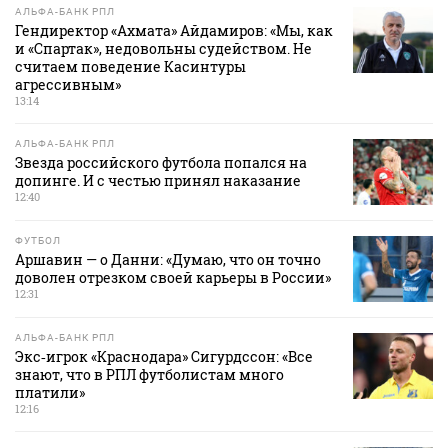
АЛЬФА-БАНК РПЛ
Гендиректор «Ахмата» Айдамиров: «Мы, как
и «Спартак», недовольны судейством. Не
считаем поведение Касинтуры
агрессивным»
13:14
АЛЬФА-БАНК РПЛ
Звезда российского футбола попался на
допинге. И с честью принял наказание
12:40
ФУТБОЛ
Аршавин — о Данни: «Думаю, что он точно
доволен отрезком своей карьеры в России»
12:31
АЛЬФА-БАНК РПЛ
Экс‑игрок «Краснодара» Сигурдссон: «Все
знают, что в РПЛ футболистам много
платили»
12:16