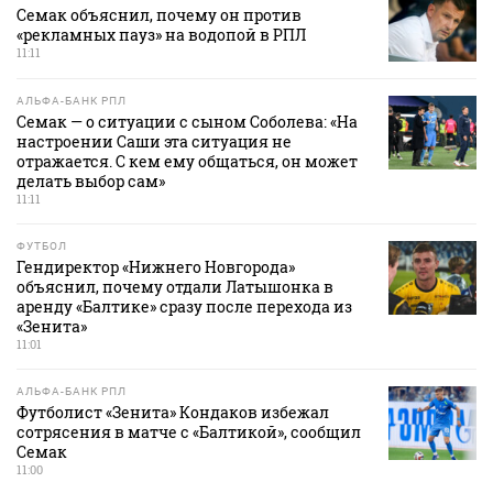
Семак объяснил, почему он против
«рекламных пауз» на водопой в РПЛ
11:11
АЛЬФА-БАНК РПЛ
Семак — о ситуации с сыном Соболева: «На
настроении Саши эта ситуация не
отражается. С кем ему общаться, он может
делать выбор сам»
11:11
ФУТБОЛ
Гендиректор «Нижнего Новгорода»
объяснил, почему отдали Латышонка в
аренду «Балтике» сразу после перехода из
«Зенита»
11:01
АЛЬФА-БАНК РПЛ
Футболист «Зенита» Кондаков избежал
сотрясения в матче с «Балтикой», сообщил
Семак
11:00