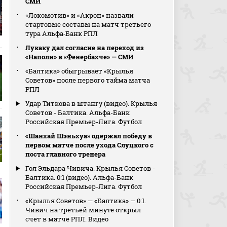
СМИ
«Локомотив» и «Акрон» назвали
стартовые составы на матч третьего
тура Альфа‑Банк РПЛ
Лукаку дал согласие на переход из
«Наполи» в «Фенербахче» — СМИ
«Балтика» обыгрывает «Крылья
Советов» после первого тайма матча
РПЛ
Удар Титкова в штангу (видео). Крылья
Советов - Балтика. Альфа-Банк
Российская Премьер-Лига. Футбол
«Шанхай Шэньхуа» одержал победу в
первом матче после ухода Слуцкого с
поста главного тренера
Гол Эльдара Чивича. Крылья Советов -
Балтика. 0:1 (видео). Альфа-Банк
Российская Премьер-Лига. Футбол
«Крылья Советов» — «Балтика» — 0:1.
Чивич на третьей минуте открыл
счет в матче РПЛ. Видео