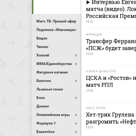
Интервью Евген
матча (видео). Л
Российская Премь
Матч ТВ. Прямой эфир
19:21
Подписка «Максимум»
ФРАНЦИЯ
Видео
Трансфер Феррана
«ПСЖ» будет заве
Теннис
19:18
Хоккей
MMA/Единоборства
АЛЬФА-БАНК РПЛ
Фигурное катание
ЦСКА и «Ростов» 
Биатлон
матч РПЛ
Лыжные гонки
19:16
Бокс
Допинг
ЛИГА ПАРИ
Хет‑трик Грулева
Олимпийские игры
разгромить «Нефт
Формула-1
19:16
Баскетбол