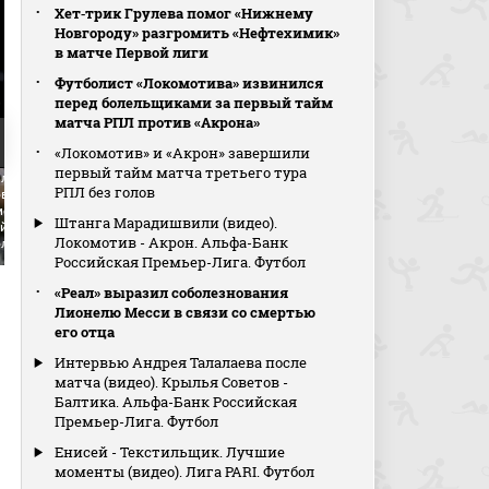
Хет‑трик Грулева помог «Нижнему
Новгороду» разгромить «Нефтехимик»
в матче Первой лиги
Футболист «Локомотива» извинился
перед болельщиками за первый тайм
матча РПЛ против «Акрона»
«Локомотив» и «Акрон» завершили
Локомотив - Балтика.
первый тайм матча третьего тура
лизованный пенальти
Ласерда после подката от
Интервью Эдуардо
РПЛ без голов
ва (видео).
соперника остался без зуба
Андерсона в перерыве
отив - Балтика. МИР
(видео). Локомотив -
матча (видео). МИР
Штанга Марадишвили (видео).
йская Премьер-Лига.
Балтика. МИР Российская
Российская Премьер-Л
Локомотив - Акрон. Альфа-Банк
ол
Премьер-Лига. Футбол
Футбол
Российская Премьер-Лига. Футбол
«Реал» выразил соболезнования
Лионелю Месси в связи со смертью
его отца
Интервью Андрея Талалаева после
матча (видео). Крылья Советов -
Балтика. Альфа-Банк Российская
Премьер-Лига. Футбол
Енисей - Текстильщик. Лучшие
моменты (видео). Лига PARI. Футбол