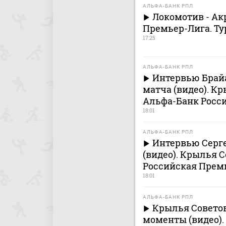
АЛЬФА-БАНК РПЛ
Локомотив - Ак
Премьер-Лига. Ту
17:25
АЛЬФА-БАНК РПЛ
Интервью Брай
матча (видео). Кр
Альфа-Банк Росси
18:01
АЛЬФА-БАНК РПЛ
Интервью Серге
(видео). Крылья С
Российская Премь
18:01
АЛЬФА-БАНК РПЛ
Крылья Советов
моменты (видео).