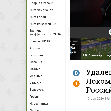
Сборная России
Лига чемпионов
Лига Европы
Лига конференций
Таблица
коэффициентов УЕФА
Рейтинг ФИФА
комотив - Балтика. МИР
Локомотив - Балтика. Гол и
ссийская Премьер-Лига.
лучшие моменты (видео).
Англия
 29. Трансляция в Ultra
МИР Российская Премьер-
Германия
 4K
Лига. Футбол
1:0. Александр Руд
Испания
Италия
Удален
R
Франция
Локом
Y
Бельгия
Росси
Белоруссия
Греция
10 мая 2026 19:4
Нидерланды
Польша