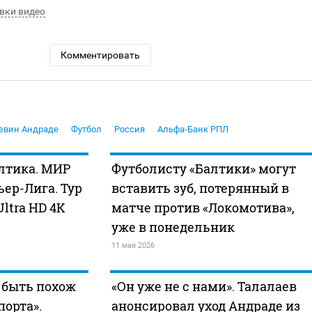
вки видео
Комментировать
евин Андраде
Футбол
Россия
Альфа-Банк РПЛ
лтика. МИР
Футболисту «Балтики» могут
ер-Лига. Тур
вставить зуб, потерянный в
Ultra HD 4K
матче против «Локомотива»,
уже в понедельник
11 мая 2026
 быть похож
«Он уже не с нами». Талалаев
порта».
анонсировал уход Андраде из