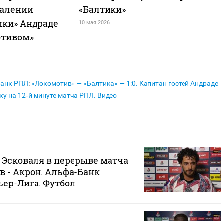
далении
«Балтики»
ики» Андраде
10 мая 2026
отивом»
Банк РПЛ
:
«Локомотив» — «Балтика» — 1:0. Капитан гостей Андраде
ку на 12‑й минуте матча РПЛ. Видео
Эсковаля в перерыве матча
в - Акрон. Альфа-Банк
ер-Лига. Футбол