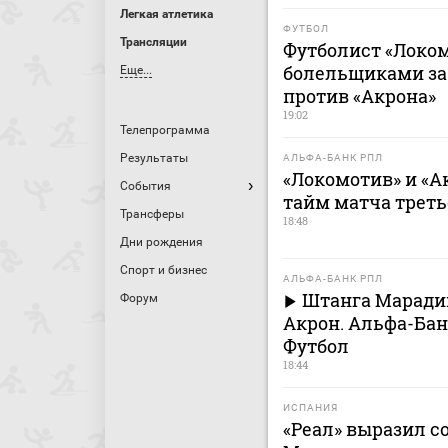
Легкая атлетика
ФУТБОЛ
Трансляции
Футболист «Локо
болельщиками за
Еще...
против «Акрона»
19:02
Телепрограмма
Результаты
АЛЬФА-БАНК РПЛ
«Локомотив» и «
События
тайм матча треть
Трансферы
18:48
Дни рождения
Спорт и бизнес
АЛЬФА-БАНК РПЛ
Штанга Марадиш
Форум
Акрон. Альфа-Бан
Футбол
18:44
ИСПАНИЯ
«Реал» выразил 