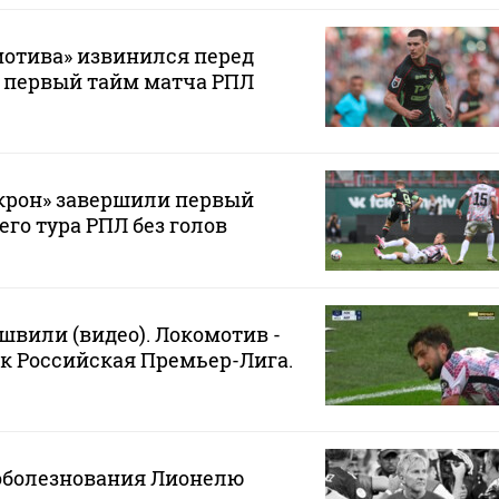
мотива» извинился перед
 первый тайм матча РПЛ
Акрон» завершили первый
его тура РПЛ без голов
вили (видео). Локомотив -
к Российская Премьер-Лига.
соболезнования Лионелю