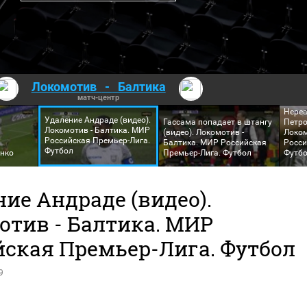
Локомотив
-
Балтика
матч-центр
Нереа
Удаление Андраде (видео).
Гассама попадает в штангу
Петро
Локомотив - Балтика. МИР
(видео). Локомотив -
Локом
Российская Премьер-Лига.
Балтика. МИР Российская
Росси
Футбол
енко
Премьер-Лига. Футбол
Футб
ие Андраде (видео).
отив - Балтика. МИР
йская Премьер-Лига. Футбол
9