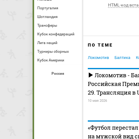
HTML-код вста
Португалия
Шотландия
Трансферы
Кубок конфедераций
Лига наций
ПО ТЕМЕ
Турниры сборных
Локомотив
Балтика
К
Кубок Америки
Россия
Локомотив - Ба
Российская Премь
29. Трансляция в 
10 мая 2026
«Футбол перестал
на мужской вид с