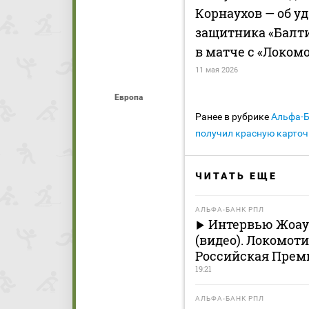
Корнаухов — об у
защитника «Балт
в матче с «Локом
11 мая 2026
Европа
Ранее в рубрике
Альфа-
получил красную карточ
ЧИТАТЬ ЕЩЕ
АЛЬФА-БАНК РПЛ
Интервью Жоау 
(видео). Локомоти
Российская Премь
19:21
АЛЬФА-БАНК РПЛ