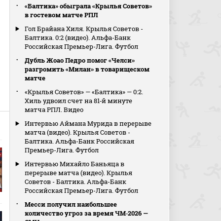
«Балтика» обыграла «Крылья Советов»
в гостевом матче РПЛ
Гол Брайана Хиля. Крылья Советов -
Балтика. 0:2 (видео). Альфа-Банк
Российская Премьер-Лига. Футбол
Дубль Жоао Педро помог «Челси»
разгромить «Милан» в товарищеском
матче
«Крылья Советов» — «Балтика» — 0:2.
Хиль удвоил счет на 81‑й минуте
матча РПЛ. Видео
Интервью Аймана Мурида в перерыве
матча (видео). Крылья Советов -
Балтика. Альфа-Банк Российская
Премьер-Лига. Футбол
Интервью Михайло Баньяца в
перерыве матча (видео). Крылья
Советов - Балтика. Альфа-Банк
Российская Премьер-Лига. Футбол
Месси получил наибольшее
количество угроз за время ЧМ‑2026 —