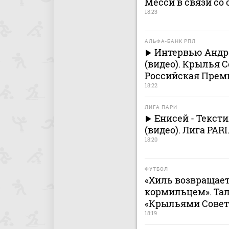
Месси в связи со 
18:23
АЛЬФА-БАНК РПЛ
Интервью Андре
(видео). Крылья С
Российская Премь
18:22
ЛИГА ПАРИ
Енисей - Текс
(видео). Лига PARI
18:20
ФУТБОЛ
«Хиль возвращает
кормильцем». Тал
«Крыльями Совет
18:19