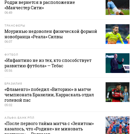
Родри вернется в расположение
«Манчестер Сити»
06:49
ТРАНСФЕРЫ
Моуринью недоволен физической формой
новобранца «Реала» Силвы
06:07
ФУТБОЛ
«Инфантино не из тех, кто способствует
развитию футбола» — Тебас
05:56
БРАЗИЛИЯ
«Фламенго» победил «Виторию» в матче
чемпионата Бразилии, Карраскаль отдал
голевой пас
05:02
АЛЬФА-БАНК РПЛ
«После первого тайма матча с «Зенитом»
казалось, что «Родине» не миновать