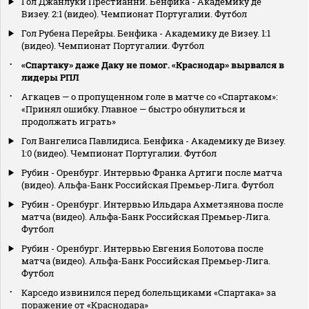
Гол Джанлуки Престианни. Бенфика - Академику де
Визеу. 2:1 (видео). Чемпионат Португалии. Футбол
Гол Рубена Перейры. Бенфика - Академику де Визеу. 1:1
(видео). Чемпионат Португалии. Футбол
«Спартаку» даже Даку не помог. «Краснодар» вырвался в
лидеры РПЛ
Агкацев — о пропущенном голе в матче со «Спартаком»:
«Принял ошибку. Главное — быстро обнулиться и
продолжать играть»
Гол Вангелиса Павлидиса. Бенфика - Академику де Визеу.
1:0 (видео). Чемпионат Португалии. Футбол
Рубин - Оренбург. Интервью Франка Артиги после матча
(видео). Альфа-Банк Российская Премьер-Лига. Футбол
Рубин - Оренбург. Интервью Ильдара Ахметзянова после
матча (видео). Альфа-Банк Российская Премьер-Лига.
Футбол
Рубин - Оренбург. Интервью Евгения Болотова после
матча (видео). Альфа-Банк Российская Премьер-Лига.
Футбол
Карседо извинился перед болельщиками «Спартака» за
поражение от «Краснодара»