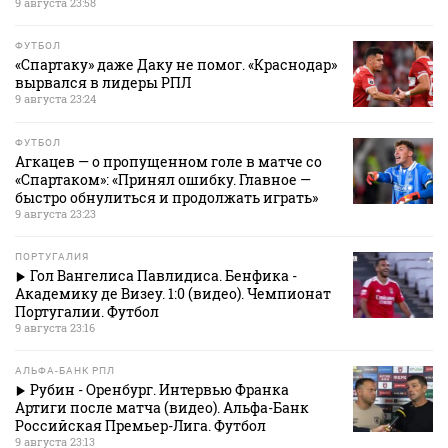
9 августа 23:58
ФУТБОЛ
«Спартаку» даже Даку не помог. «Краснодар»
вырвался в лидеры РПЛ
9 августа 23:24
ФУТБОЛ
Агкацев — о пропущенном голе в матче со
«Спартаком»: «Принял ошибку. Главное —
быстро обнулиться и продолжать играть»
9 августа 23:23
ПОРТУГАЛИЯ
Гол Вангелиса Павлидиса. Бенфика -
Академику де Визеу. 1:0 (видео). Чемпионат
Португалии. Футбол
9 августа 23:16
АЛЬФА-БАНК РПЛ
Рубин - Оренбург. Интервью Франка
Артиги после матча (видео). Альфа-Банк
Российская Премьер-Лига. Футбол
9 августа 23:13