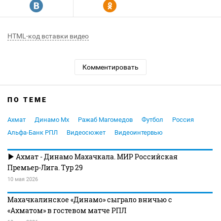
R
Y
HTML-код вставки видео
Комментировать
ПО ТЕМЕ
Ахмат
Динамо Мх
Ражаб Магомедов
Футбол
Россия
Альфа-Банк РПЛ
Видеосюжет
Видеоинтервью
Ахмат - Динамо Махачкала. МИР Российская
Премьер-Лига. Тур 29
10 мая 2026
Махачкалинское «Динамо» сыграло вничью с
«Ахматом» в гостевом матче РПЛ