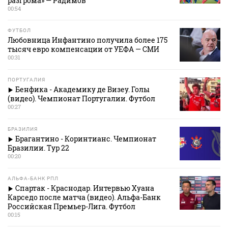
разгрома» — Радимов
00:54
ФУТБОЛ
Любовница Инфантино получила более 175
тысяч евро компенсации от УЕФА — СМИ
00:31
ПОРТУГАЛИЯ
Бенфика - Академику де Визеу. Голы
(видео). Чемпионат Португалии. Футбол
00:27
БРАЗИЛИЯ
Брагантино - Коринтианс. Чемпионат
Бразилии. Тур 22
00:20
АЛЬФА-БАНК РПЛ
Спартак - Краснодар. Интервью Хуана
Карседо после матча (видео). Альфа-Банк
Российская Премьер-Лига. Футбол
00:15