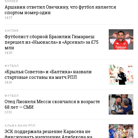
ХОККЕЙ
Аршавин ответил Овечкину, что футбол является
спортом номер один
14:37
АНГЛИЯ
Футболист сборной Бразилии Гимараеш
перешел из «Ньюкасла» в «Арсенал» за £75
млн
14:35
ФУТБОЛ
«Крылья Советов» и «Балтика» назвали
стартовые составы на матч РПЛ
14:16
ФУТБОЛ
Отец Лионеля Месси скончался в возрасте
68 лет — СМИ
13:51
АЛЬФА-БАНК РПЛ
ЭСК поддержала решение Карасева не
фиксировать нарушение Алибекова на