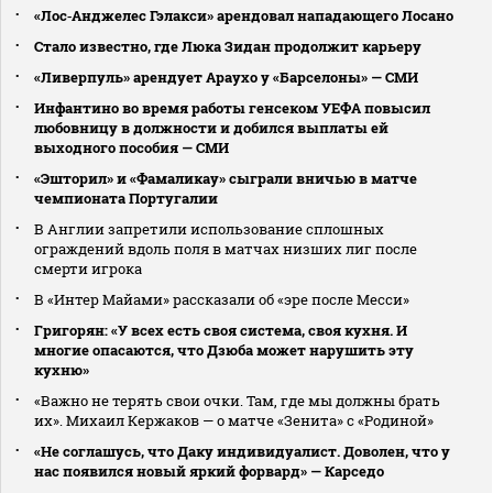
«Лос‑Анджелес Гэлакси» арендовал нападающего Лосано
Стало известно, где Люка Зидан продолжит карьеру
«Ливерпуль» арендует Араухо у «Барселоны» — СМИ
Инфантино во время работы генсеком УЕФА повысил
любовницу в должности и добился выплаты ей
выходного пособия — СМИ
«Эшторил» и «Фамаликау» сыграли вничью в матче
чемпионата Португалии
В Англии запретили использование сплошных
ограждений вдоль поля в матчах низших лиг после
смерти игрока
В «Интер Майами» рассказали об «эре после Месси»
Григорян: «У всех есть своя система, своя кухня. И
многие опасаются, что Дзюба может нарушить эту
кухню»
«Важно не терять свои очки. Там, где мы должны брать
их». Михаил Кержаков — о матче «Зенита» с «Родиной»
«Не соглашусь, что Даку индивидуалист. Доволен, что у
нас появился новый яркий форвард» — Карседо