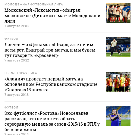
МОЛОДЕЖНАЯ ФУТБОЛЬНАЯ ЛИГА
Московский «Локомотив» обыграл
московское «Динамо» в матче Молодежной
лиги
7 августа 21:03
ФУТБОЛ
Ловчев — о «Динамо»: «Шварц, заткни им
всем рот. Выиграй три матча, и мы будем
тут говорить: «Красавец»
7 августа 20:22
LEON-ВТОРАЯ ЛИГА
«Алания» проведет первый матч на
обновленном Республиканском стадионе
«Спартак» 15 августа
7 августа 20:18
ФУТБОЛ
Экс‑футболист «Ростова» Новосельцев
рассказал, что не может забрать
серебряную медаль за сезон‑2015/16 в РПЛ у
бывшей жены
7 августа 20:13