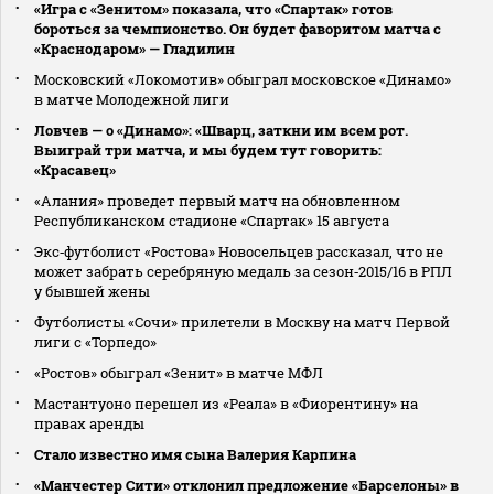
«Игра с «Зенитом» показала, что «Спартак» готов
бороться за чемпионство. Он будет фаворитом матча с
«Краснодаром» — Гладилин
Московский «Локомотив» обыграл московское «Динамо»
в матче Молодежной лиги
Ловчев — о «Динамо»: «Шварц, заткни им всем рот.
Выиграй три матча, и мы будем тут говорить:
«Красавец»
«Алания» проведет первый матч на обновленном
Республиканском стадионе «Спартак» 15 августа
Экс‑футболист «Ростова» Новосельцев рассказал, что не
может забрать серебряную медаль за сезон‑2015/16 в РПЛ
у бывшей жены
Футболисты «Сочи» прилетели в Москву на матч Первой
лиги с «Торпедо»
«Ростов» обыграл «Зенит» в матче МФЛ
Мастантуоно перешел из «Реала» в «Фиорентину» на
правах аренды
Стало известно имя сына Валерия Карпина
«Манчестер Сити» отклонил предложение «Барселоны» в