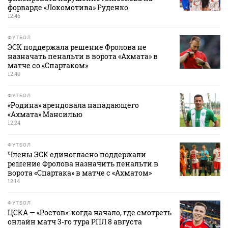
форварде «Локомотива» Руденко
12:46
ФУТБОЛ
ЭСК поддержала решение Фролова не
назначать пенальти в ворота «Ахмата» в
матче со «Спартаком»
12:40
ФУТБОЛ
«Родина» арендовала нападающего
«Ахмата» Мансилью
12:24
ФУТБОЛ
Члены ЭСК единогласно поддержали
решение Фролова назначить пенальти в
ворота «Спартака» в матче с «Ахматом»
12:14
ФУТБОЛ
ЦСКА — «Ростов»: когда начало, где смотреть
онлайн матч 3‑го тура РПЛ 8 августа