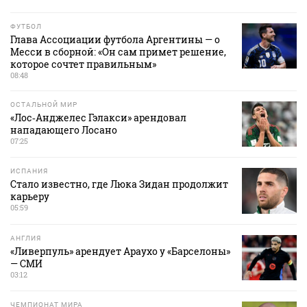
ФУТБОЛ
Глава Ассоциации футбола Аргентины — о
Месси в сборной: «Он сам примет решение,
которое сочтет правильным»
08:48
ОСТАЛЬНОЙ МИР
«Лос‑Анджелес Гэлакси» арендовал
нападающего Лосано
07:25
ИСПАНИЯ
Стало известно, где Люка Зидан продолжит
карьеру
05:59
АНГЛИЯ
«Ливерпуль» арендует Араухо у «Барселоны»
— СМИ
03:12
ЧЕМПИОНАТ МИРА