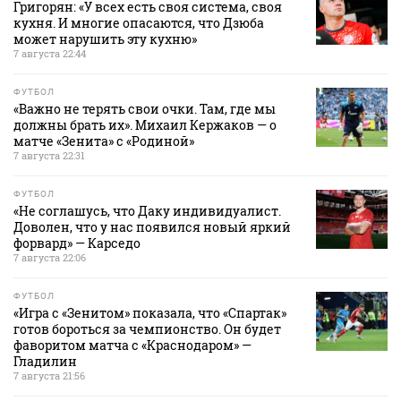
Григорян: «У всех есть своя система, своя
кухня. И многие опасаются, что Дзюба
может нарушить эту кухню»
7 августа 22:44
ФУТБОЛ
«Важно не терять свои очки. Там, где мы
должны брать их». Михаил Кержаков — о
матче «Зенита» с «Родиной»
7 августа 22:31
ФУТБОЛ
«Не соглашусь, что Даку индивидуалист.
Доволен, что у нас появился новый яркий
форвард» — Карседо
7 августа 22:06
ФУТБОЛ
«Игра с «Зенитом» показала, что «Спартак»
готов бороться за чемпионство. Он будет
фаворитом матча с «Краснодаром» —
Гладилин
7 августа 21:56