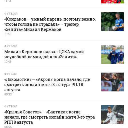
11:04
ФУТБОЛ
«Кондаков — умный парень, поэтому важно,
чтобы голова не страдала» — тренер
«Зенита» Михаил Кержаков
10:53
ФУТБОЛ
Михаил Кержаков назвал ЦСКА самой
неудобной командой для «Зенита»
10:49
ФУТБОЛ
«Локомотив» — «Акрон»: когда начало, где
смотреть онлайн матч 3‑го тура РПЛ 8
августа
09:33
ФУТБОЛ
«Крылья Советов» — «Балтика»: когда
начало, где смотреть онлайн матч 3‑го тура
РПЛ 8 августа
08:56