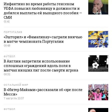
Инфантино во время работы генсеком
УЕФА повысил любовницу в должности и
добился выплаты ей выходного пособия —
СМИ
01:41
ПОРТУГАЛИЯ
«Эшторил» и «Фамаликау» сыграли вничью
в матче чемпионата Португалии
00:48
ФУТБОЛ
В Англии запретили использование
сплошных ограждений вдоль поля в
матчах низших лиг после смерти игрока
00:32
ОСТАЛЬНОЙ МИР
В «Интер Майами» рассказали об «эре после
Месси»
7 августа 23:37
ФУТБОЛ