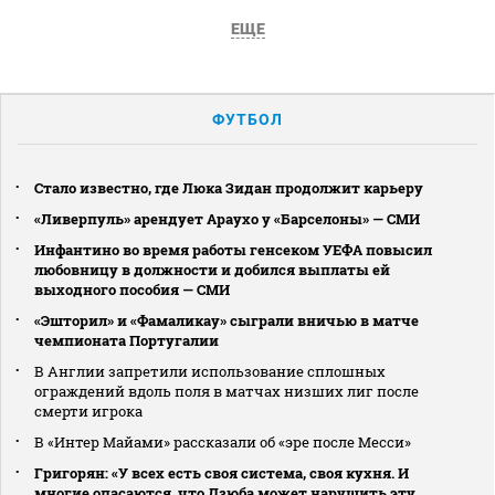
ЕЩЕ
ФУТБОЛ
Стало известно, где Люка Зидан продолжит карьеру
«Ливерпуль» арендует Араухо у «Барселоны» — СМИ
Инфантино во время работы генсеком УЕФА повысил
любовницу в должности и добился выплаты ей
выходного пособия — СМИ
«Эшторил» и «Фамаликау» сыграли вничью в матче
чемпионата Португалии
В Англии запретили использование сплошных
ограждений вдоль поля в матчах низших лиг после
смерти игрока
В «Интер Майами» рассказали об «эре после Месси»
Григорян: «У всех есть своя система, своя кухня. И
многие опасаются, что Дзюба может нарушить эту