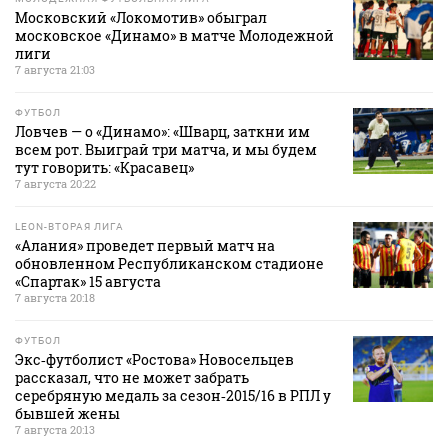
Московский «Локомотив» обыграл
московское «Динамо» в матче Молодежной
лиги
7 августа 21:03
ФУТБОЛ
Ловчев — о «Динамо»: «Шварц, заткни им
всем рот. Выиграй три матча, и мы будем
тут говорить: «Красавец»
7 августа 20:22
LEON-ВТОРАЯ ЛИГА
«Алания» проведет первый матч на
обновленном Республиканском стадионе
«Спартак» 15 августа
7 августа 20:18
ФУТБОЛ
Экс‑футболист «Ростова» Новосельцев
рассказал, что не может забрать
серебряную медаль за сезон‑2015/16 в РПЛ у
бывшей жены
7 августа 20:13