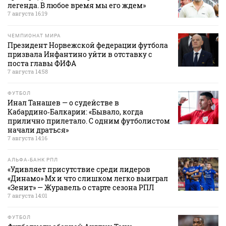
легенда. В любое время мы его ждем»
7 августа 16:19
ЧЕМПИОНАТ МИРА
Президент Норвежской федерации футбола
призвала Инфантино уйти в отставку с
поста главы ФИФА
7 августа 14:58
ФУТБОЛ
Инал Танашев — о судействе в
Кабардино‑Балкарии: «Бывало, когда
прилично прилетало. С одним футболистом
начали драться»
7 августа 14:16
АЛЬФА-БАНК РПЛ
«Удивляет присутствие среди лидеров
«Динамо» Мх и что слишком легко выиграл
«Зенит» — Журавель о старте сезона РПЛ
7 августа 14:01
ФУТБОЛ