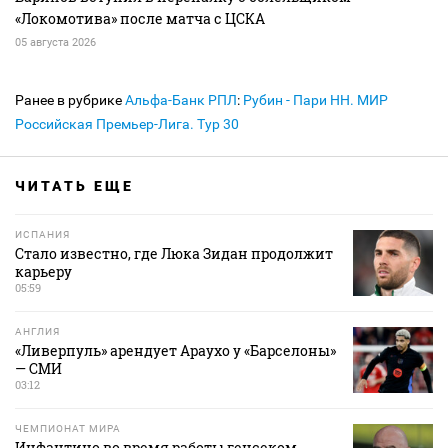
«Локомотива» после матча с ЦСКА
05 августа 2026
Ранее в рубрике
Альфа-Банк РПЛ
:
Рубин - Пари НН. МИР
Российская Премьер-Лига. Тур 30
ЧИТАТЬ ЕЩЕ
ИСПАНИЯ
Стало известно, где Люка Зидан продолжит
карьеру
05:59
АНГЛИЯ
«Ливерпуль» арендует Араухо у «Барселоны»
— СМИ
03:12
ЧЕМПИОНАТ МИРА
Инфантино во время работы генсеком