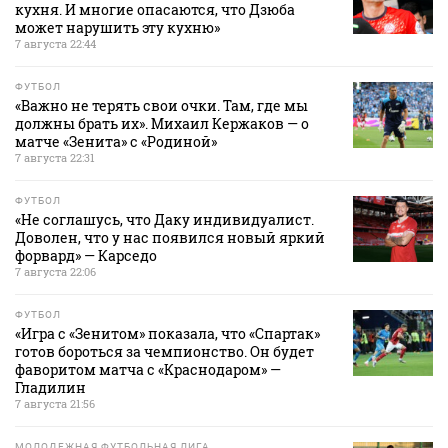
кухня. И многие опасаются, что Дзюба
может нарушить эту кухню»
7 августа 22:44
ФУТБОЛ
«Важно не терять свои очки. Там, где мы
должны брать их». Михаил Кержаков — о
матче «Зенита» с «Родиной»
7 августа 22:31
ФУТБОЛ
«Не соглашусь, что Даку индивидуалист.
Доволен, что у нас появился новый яркий
форвард» — Карседо
7 августа 22:06
ФУТБОЛ
«Игра с «Зенитом» показала, что «Спартак»
готов бороться за чемпионство. Он будет
фаворитом матча с «Краснодаром» —
Гладилин
7 августа 21:56
МОЛОДЕЖНАЯ ФУТБОЛЬНАЯ ЛИГА