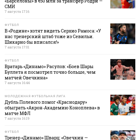
«Барселоны» в €50 млн за трансфер Родри —
СМИ
7 августа 17:16
ФУТБОЛ
В «Родине» хотят видеть Серхио Рамоса: «У
нас тренерский штаб тоже из Севильи.
Шикарно бы вписался!»
7 августа 17:01
ФУТБОЛ
Вратарь «Динамо» Расулов: «Боев Шары
Буллета я посмотрел точно больше, чем
матчей Овечкина»
7 августа 16:44
МОЛОДЕЖНАЯ ФУТБОЛЬНАЯ ЛИГА
Дубль Полевого помог «Краснодару»
обыграть «Акрон‑Академию Коноплева» в
матче МФЛ
7 августа 16:19
ФУТБОЛ
Тренер «Динамо» Шварц: «Овечкин —