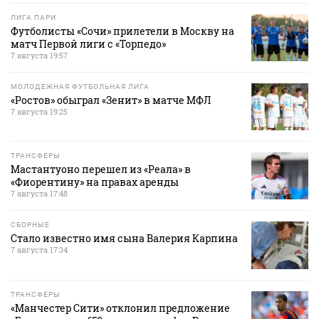
ЛИГА ПАРИ
Футболисты «Сочи» прилетели в Москву на
матч Первой лиги с «Торпедо»
7 августа 19:57
МОЛОДЕЖНАЯ ФУТБОЛЬНАЯ ЛИГА
«Ростов» обыграл «Зенит» в матче МФЛ
7 августа 19:25
ТРАНСФЕРЫ
Мастантуоно перешел из «Реала» в
«Фиорентину» на правах аренды
7 августа 17:48
СБОРНЫЕ
Стало известно имя сына Валерия Карпина
7 августа 17:34
ТРАНСФЕРЫ
«Манчестер Сити» отклонил предложение