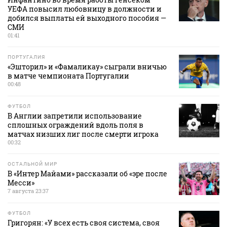
УЕФА повысил любовницу в должности и
добился выплаты ей выходного пособия —
СМИ
01:41
ПОРТУГАЛИЯ
«Эшторил» и «Фамаликау» сыграли вничью
в матче чемпионата Португалии
00:48
ФУТБОЛ
В Англии запретили использование
сплошных ограждений вдоль поля в
матчах низших лиг после смерти игрока
00:32
ОСТАЛЬНОЙ МИР
В «Интер Майами» рассказали об «эре после
Месси»
7 августа 23:37
ФУТБОЛ
Григорян: «У всех есть своя система, своя