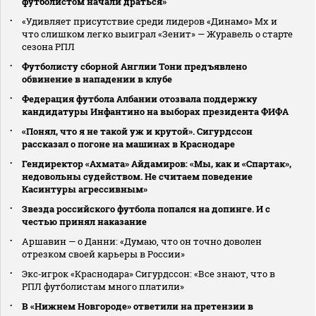
футболистом начали драться»
«Удивляет присутствие среди лидеров «Динамо» Мх и
что слишком легко выиграл «Зенит» — Журавель о старте
сезона РПЛ
Футболисту сборной Англии Тони предъявлено
обвинение в нападении в клубе
Федерация футбола Албании отозвала поддержку
кандидатуры Инфантино на выборах президента ФИФА
«Понял, что я не такой уж и крутой». Сигурдссон
рассказал о погоне на машинах в Краснодаре
Гендиректор «Ахмата» Айдамиров: «Мы, как и «Спартак»,
недовольны судейством. Не считаем поведение
Касинтуры агрессивным»
Звезда российского футбола попался на допинге. И с
честью принял наказание
Аршавин — о Данни: «Думаю, что он точно доволен
отрезком своей карьеры в России»
Экс‑игрок «Краснодара» Сигурдссон: «Все знают, что в
РПЛ футболистам много платили»
В «Нижнем Новгороде» ответили на претензии в