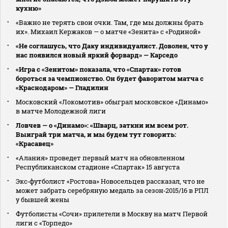
кухню»
«Важно не терять свои очки. Там, где мы должны брать
их». Михаил Кержаков — о матче «Зенита» с «Родиной»
«Не соглашусь, что Даку индивидуалист. Доволен, что у
нас появился новый яркий форвард» — Карседо
«Игра с «Зенитом» показала, что «Спартак» готов
бороться за чемпионство. Он будет фаворитом матча с
«Краснодаром» — Гладилин
Московский «Локомотив» обыграл московское «Динамо»
в матче Молодежной лиги
Ловчев — о «Динамо»: «Шварц, заткни им всем рот.
Выиграй три матча, и мы будем тут говорить:
«Красавец»
«Алания» проведет первый матч на обновленном
Республиканском стадионе «Спартак» 15 августа
Экс‑футболист «Ростова» Новосельцев рассказал, что не
может забрать серебряную медаль за сезон‑2015/16 в РПЛ
у бывшей жены
Футболисты «Сочи» прилетели в Москву на матч Первой
лиги с «Торпедо»