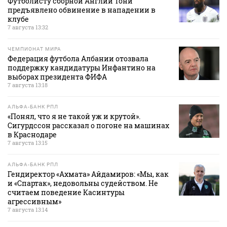
Футболисту сборной Англии Тони
предъявлено обвинение в нападении в
клубе
7 августа 13:32
ЧЕМПИОНАТ МИРА
Федерация футбола Албании отозвала
поддержку кандидатуры Инфантино на
выборах президента ФИФА
7 августа 13:18
АЛЬФА-БАНК РПЛ
«Понял, что я не такой уж и крутой».
Сигурдссон рассказал о погоне на машинах
в Краснодаре
7 августа 13:15
АЛЬФА-БАНК РПЛ
Гендиректор «Ахмата» Айдамиров: «Мы, как
и «Спартак», недовольны судейством. Не
считаем поведение Касинтуры
агрессивным»
7 августа 13:14