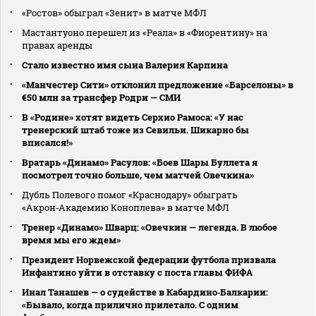
«Ростов» обыграл «Зенит» в матче МФЛ
Мастантуоно перешел из «Реала» в «Фиорентину» на
правах аренды
Стало известно имя сына Валерия Карпина
«Манчестер Сити» отклонил предложение «Барселоны» в
€50 млн за трансфер Родри — СМИ
В «Родине» хотят видеть Серхио Рамоса: «У нас
тренерский штаб тоже из Севильи. Шикарно бы
вписался!»
Вратарь «Динамо» Расулов: «Боев Шары Буллета я
посмотрел точно больше, чем матчей Овечкина»
Дубль Полевого помог «Краснодару» обыграть
«Акрон‑Академию Коноплева» в матче МФЛ
Тренер «Динамо» Шварц: «Овечкин — легенда. В любое
время мы его ждем»
Президент Норвежской федерации футбола призвала
Инфантино уйти в отставку с поста главы ФИФА
Инал Танашев — о судействе в Кабардино‑Балкарии:
«Бывало, когда прилично прилетало. С одним