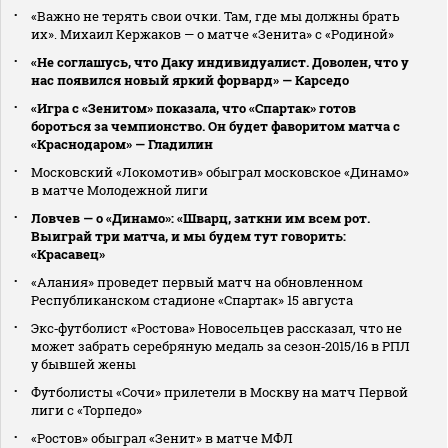
«Важно не терять свои очки. Там, где мы должны брать
их». Михаил Кержаков — о матче «Зенита» с «Родиной»
«Не соглашусь, что Даку индивидуалист. Доволен, что у
нас появился новый яркий форвард» — Карседо
«Игра с «Зенитом» показала, что «Спартак» готов
бороться за чемпионство. Он будет фаворитом матча с
«Краснодаром» — Гладилин
Московский «Локомотив» обыграл московское «Динамо»
в матче Молодежной лиги
Ловчев — о «Динамо»: «Шварц, заткни им всем рот.
Выиграй три матча, и мы будем тут говорить:
«Красавец»
«Алания» проведет первый матч на обновленном
Республиканском стадионе «Спартак» 15 августа
Экс‑футболист «Ростова» Новосельцев рассказал, что не
может забрать серебряную медаль за сезон‑2015/16 в РПЛ
у бывшей жены
Футболисты «Сочи» прилетели в Москву на матч Первой
лиги с «Торпедо»
«Ростов» обыграл «Зенит» в матче МФЛ