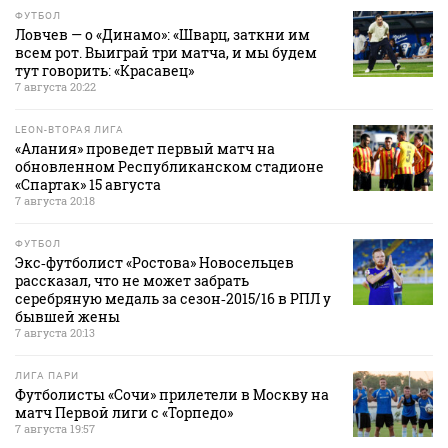
ФУТБОЛ
Ловчев — о «Динамо»: «Шварц, заткни им
всем рот. Выиграй три матча, и мы будем
тут говорить: «Красавец»
7 августа 20:22
LEON-ВТОРАЯ ЛИГА
«Алания» проведет первый матч на
обновленном Республиканском стадионе
«Спартак» 15 августа
7 августа 20:18
ФУТБОЛ
Экс‑футболист «Ростова» Новосельцев
рассказал, что не может забрать
серебряную медаль за сезон‑2015/16 в РПЛ у
бывшей жены
7 августа 20:13
ЛИГА ПАРИ
Футболисты «Сочи» прилетели в Москву на
матч Первой лиги с «Торпедо»
7 августа 19:57