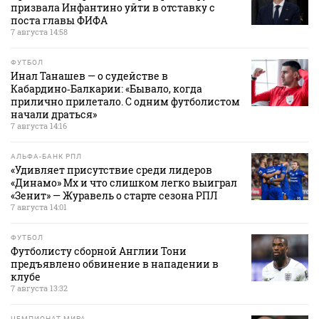
призвала Инфантино уйти в отставку с
поста главы ФИФА
7 августа 14:58
ФУТБОЛ
Инал Танашев — о судействе в
Кабардино‑Балкарии: «Бывало, когда
прилично прилетало. С одним футболистом
начали драться»
7 августа 14:16
АЛЬФА-БАНК РПЛ
«Удивляет присутствие среди лидеров
«Динамо» Мх и что слишком легко выиграл
«Зенит» — Журавель о старте сезона РПЛ
7 августа 14:01
ФУТБОЛ
Футболисту сборной Англии Тони
предъявлено обвинение в нападении в
клубе
7 августа 13:32
ЧЕМПИОНАТ МИРА