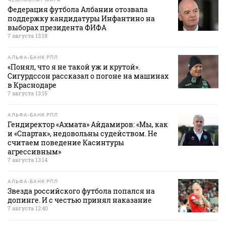
Федерация футбола Албании отозвала
поддержку кандидатуры Инфантино на
выборах президента ФИФА
7 августа 13:18
АЛЬФА-БАНК РПЛ
«Понял, что я не такой уж и крутой».
Сигурдссон рассказал о погоне на машинах
в Краснодаре
7 августа 13:15
АЛЬФА-БАНК РПЛ
Гендиректор «Ахмата» Айдамиров: «Мы, как
и «Спартак», недовольны судейством. Не
считаем поведение Касинтуры
агрессивным»
7 августа 13:14
АЛЬФА-БАНК РПЛ
Звезда российского футбола попался на
допинге. И с честью принял наказание
7 августа 12:40