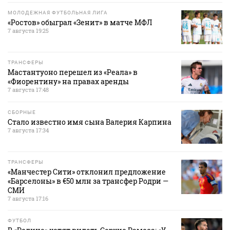
МОЛОДЕЖНАЯ ФУТБОЛЬНАЯ ЛИГА
«Ростов» обыграл «Зенит» в матче МФЛ
7 августа 19:25
ТРАНСФЕРЫ
Мастантуоно перешел из «Реала» в
«Фиорентину» на правах аренды
7 августа 17:48
СБОРНЫЕ
Стало известно имя сына Валерия Карпина
7 августа 17:34
ТРАНСФЕРЫ
«Манчестер Сити» отклонил предложение
«Барселоны» в €50 млн за трансфер Родри —
СМИ
7 августа 17:16
ФУТБОЛ