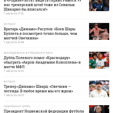
В «Родине» хотят видеть Серхио Рамоса: «У
нас тренерский штаб тоже из Севильи.
Шикарно бы вписался!»
7 августа 17:01
ФУТБОЛ
Вратарь «Динамо» Расулов: «Боев Шары
Буллета я посмотрел точно больше, чем
матчей Овечкина»
7 августа 16:44
МОЛОДЕЖНАЯ ФУТБОЛЬНАЯ ЛИГА
Дубль Полевого помог «Краснодару»
обыграть «Акрон‑Академию Коноплева» в
матче МФЛ
7 августа 16:19
ФУТБОЛ
Тренер «Динамо» Шварц: «Овечкин —
легенда. В любое время мы его ждем»
7 августа 16:19
ЧЕМПИОНАТ МИРА
Президент Норвежской федерации футбола