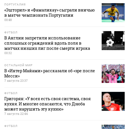
ПОРТУГАЛИЯ
«Эшторил» и «Фамаликау» сыграли вничью
в матче чемпионата Португалии
00:48
ФУТБОЛ
В Англии запретили использование
сплошных ограждений вдоль поля в
матчах низших лиг после смерти игрока
00:32
ОСТАЛЬНОЙ МИР
В «Интер Майами» рассказали об «эре после
Месси»
7 августа 23:37
ФУТБОЛ
Григорян: «У всех есть своя система, своя
кухня. И многие опасаются, что Дзюба
может нарушить эту кухню»
7 августа 22:44
ФУТБОЛ