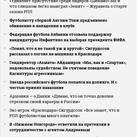
«Удивляет присутствие среди лидеров «Динамо» Мх и
что слишком легко выиграл «Зенит» — Журавель о старте
сезона РПЛ
Футболисту сборной Англии Тони предъявлено
обвинение в нападении в клубе
Федерация футбола Албании отозвала поддержку
кандидатуры Инфантино на выборах президента ФИФА
«Понял, что я не такой уж и крутой». Сигурдссон
рассказал о погоне на машинах в Краснодаре
Гендиректор «Ахмата» Айдамиров: «Мы, как и «Спартак»,
недовольны судейством. Не считаем поведение
Касинтуры агрессивным»
Звезда российского футбола попался на допинге. И с
честью принял наказание
Аршавин — о Данни: «Думаю, что он точно доволен
отрезком своей карьеры в России»
Экс‑игрок «Краснодара» Сигурдссон: «Все знают, что в
РПЛ футболистам много платили»
В «Нижнем Новгороде» ответили на претензии в
сотрудничестве с агентом Андреевым