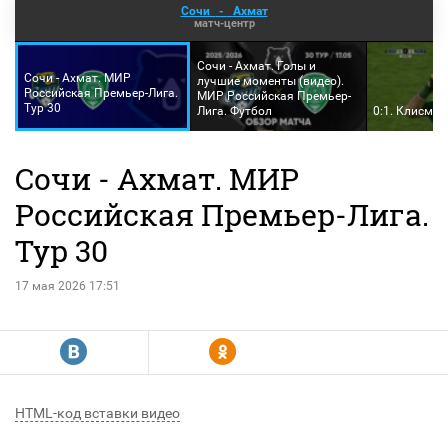
Сочи
-
Ахмат
матч-центр
Сочи - Ахмат. Голы и
Сочи - Ахмат. МИР
лучшие моменты (видео).
Российская Премьер-Лига.
МИР Российская Премьер-
Тур 30
Лига. Футбол
0:1. Клисман
Сочи - Ахмат. МИР
Российская Премьер-Лига.
Тур 30
17 мая 2026 17:51
R
Y
HTML-код вставки видео