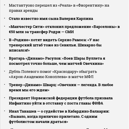
Мастантуоно перешел из «Реала» в «Фиорентину» на
правах аренды
Стало известно имя сына Валерия Карпина
«Манчестер Сити» отклонил предложение «Барселоны» в
€50 млн за трансфер Родри — СМИ
В «Родине» хотят видеть Серхио Рамоса: «У нас
тренерский штаб тоже из Севильи. Шикарно бы
вписался!»
Вратарь «Динамо» Расулов: «Боев Шары Буллета я
посмотрел точно больше, чем матчей Овечкина»
Дубль Полевого помог «Краснодару» обыграть
«Акрон‑Академию Коноплева» в матче МФЛ
Тренер «Динамо» Шварц: «Овечкин — легенда. В любое
время мы его ждем»
Президент Норвежской федерации футбола призвала
Инфантино уйти в отставку с поста главы ФИФА
Инал Танашев — о судействе в Кабардино‑Балкарии:
«Бывало, когда прилично прилетало. С одним
футболистом начали драться»