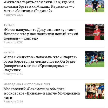
«Важно не терять свои очки. Там, где мы
должны брать их». Михаил Кержаков — о
матче «Зенита» с «Родиной»
7 августа 22:31
ФУТБОЛ
«Не соглашусь, что Даку индивидуалист.
Доволен, что у нас появился новый яркий
форвард» — Карседо
7 августа 22:06
ФУТБОЛ
«Игра с «Зенитом» показала, что «Спартак»
готов бороться за чемпионство. Он будет
фаворитом матча с «Краснодаром» —
Гладилин
7 августа 21:56
МОЛОДЕЖНАЯ ФУТБОЛЬНАЯ ЛИГА
Московский «Локомотив» обыграл
московское «Динамо» в матче Молодежной
лиги
7 августа 21:03