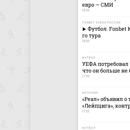
евро — СМИ
18:36
FONBET КУБОК РОССИИ
Футбол. Fonbet 
го тура
18:20
ФУТБОЛ
УЕФА потребовал 
что он больше не 
17:36
ИСПАНИЯ
«Реал» объявил о
«Лейпцига», контр
17:22
ФУТБОЛ