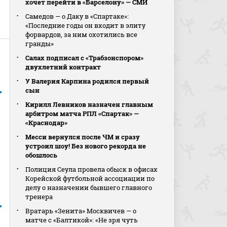
хочет перейти в «Барселону» — СМИ
Самедов — о Даку в «Спартаке»:
«Последние годы он входит в элиту
форвардов, за ним охотились все
гранды»
Салах подписал с «Трабзонспором»
двухлетний контракт
У Валерия Карпина родился первый
сын
Кирилл Левников назначен главным
арбитром матча РПЛ «Спартак» —
«Краснодар»
Месси вернулся после ЧМ и сразу
устроил шоу! Без нового рекорда не
обошлось
Полиция Сеула провела обыск в офисах
Корейской футбольной ассоциации по
делу о назначении бывшего главного
тренера
Вратарь «Зенита» Москвичев — о
матче с «Балтикой»: «Не зря чуть