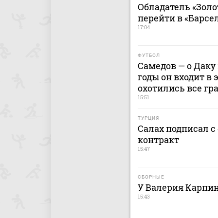
Обладатель «Золо
перейти в «Барсе
17:04
ФУТБОЛ
Самедов — о Даку 
годы он входит в 
охотились все гр
15:51
ТУРЦИЯ
Салах подписал с
контракт
15:47
СБОРНЫЕ
У Валерия Карпи
15:43