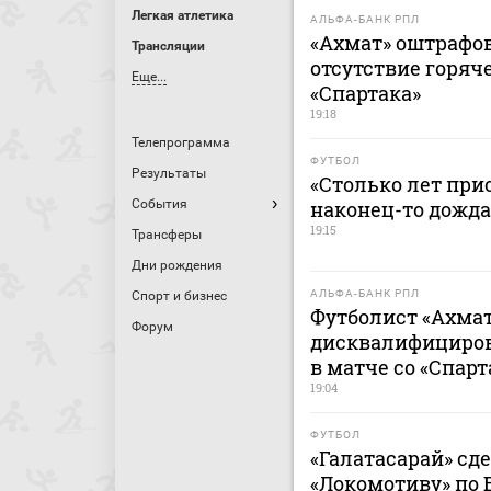
Легкая атлетика
АЛЬФА-БАНК РПЛ
«Ахмат» оштрафов
Трансляции
отсутствие горяч
Еще...
«Спартака»
19:18
Телепрограмма
ФУТБОЛ
Результаты
«Столько лет при
События
наконец-то дожда
19:15
Трансферы
Дни рождения
АЛЬФА-БАНК РПЛ
Спорт и бизнес
Футболист «Ахмат
Форум
дисквалифицирова
в матче со «Спар
19:04
ФУТБОЛ
«Галатасарай» сд
«Локомотиву» по 