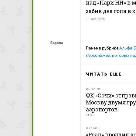
над «Пари НН» в 
забив два гола в 
11 мая 2026
Европа
Ранее в рубрике
Альфа-
персонажей, которых на
ЧИТАТЬ ЕЩЕ
ИСПАНИЯ
ФК «Сочи» отправ
Москву двумя гру
аэропортов
21:06
ФУТБОЛ
«Реал» продлил к