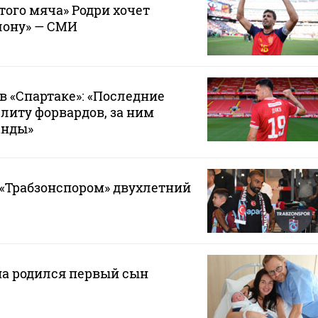
того мяча» Родри хочет
лону» — СМИ
в «Спартаке»: «Последние
элиту форвардов, за ним
анды»
 «Трабзонспором» двухлетний
на родился первый сын