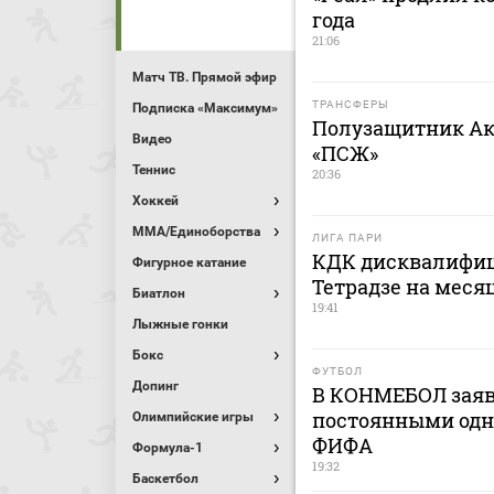
года
21:06
Матч ТВ. Прямой эфир
ТРАНСФЕРЫ
Подписка «Максимум»
Полузащитник Ак
Видео
«ПСЖ»
Теннис
20:36
Хоккей
MMA/Единоборства
ЛИГА ПАРИ
КДК дисквалифиц
Фигурное катание
Тетрадзе на меся
Биатлон
19:41
Лыжные гонки
Бокс
ФУТБОЛ
Допинг
В КОНМЕБОЛ заяв
постоянными одн
Олимпийские игры
ФИФА
Формула-1
19:32
Баскетбол