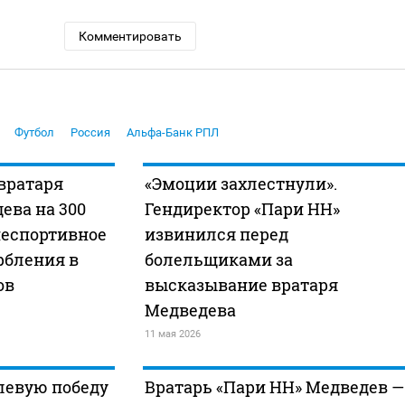
Комментировать
Футбол
Россия
Альфа-Банк РПЛ
вратаря
«Эмоции захлестнули».
ева на 300
Гендиректор «Пари НН»
неспортивное
извинился перед
рбления в
болельщиками за
ов
высказывание вратаря
Медведева
11 мая 2026
левую победу
Вратарь «Пари НН» Медведев —