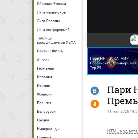
Сборная России
Лига чемпионов
Лига Европы
Лига конференций
Таблица
коэффициентов УЕФА
Рейтинг ФИФА
Пари НН - ЦСКА. МИР
Англия
Российская Премьер-Лига.
Тур 29
Германия
Испания
Италия
Пари 
R
Франция
Премье
Y
Бельгия
Белоруссия
11 мая 2026 14:5
Греция
Нидерланды
HTML-код вста
Польша