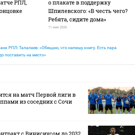
матче РПЛ,
о плакате в поддержку
концовке
Шпилевского: «В честь чего?
Ребята, сидите дома»
11 мая 2026
Банк РПЛ
:
Талалаев: «Обещаю, что напишу книгу. Есть пара
до поставить на место»
ится на матч Первой лиги в
ппами из соседних с Сочи
онтракт с Винисиусом до 2032