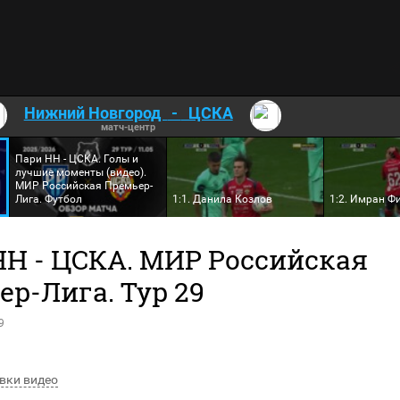
Нижний Новгород
-
ЦСКА
матч-центр
Пари НН - ЦСКА. Голы и
лучшие моменты (видео).
МИР Российская Премьер-
Лига. Футбол
1:1. Данила Козлов
1:2. Имран Ф
НН - ЦСКА. МИР Российская
р-Лига. Тур 29
9
вки видео