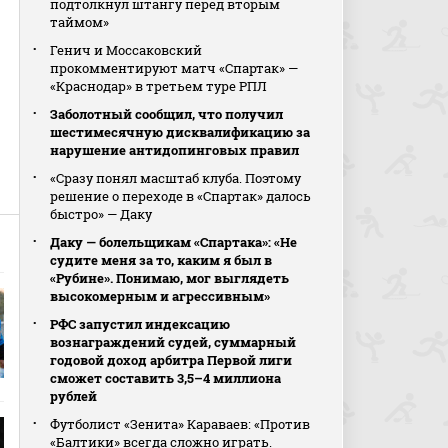
подтолкнул штангу перед вторым
таймом»
Генич и Моссаковский
прокомментируют матч «Спартак» —
«Краснодар» в третьем туре РПЛ
Заболотный сообщил, что получил
шестимесячную дисквалификацию за
нарушение антидопинговых правил
«Сразу понял масштаб клуба. Поэтому
решение о переходе в «Спартак» далось
быстро» — Даку
Даку — болельщикам «Спартака»: «Не
судите меня за то, каким я был в
«Рубине». Понимаю, мог выглядеть
высокомерным и агрессивным»
РФС запустил индексацию
вознаграждений судей, суммарный
годовой доход арбитра Первой лиги
сможет составить 3,5–4 миллиона
рублей
Футболист «Зенита» Караваев: «Против
«Балтики» всегда сложно играть.