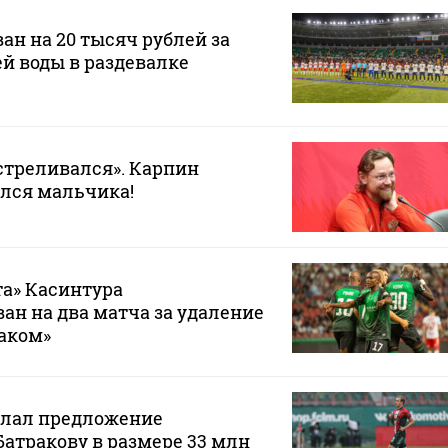
ан на 20 тысяч рублей за
ей воды в раздевалке
стреливался». Карпин
лся мальчика!
а» Касинтура
н на два матча за удаление
таком»
елал предложение
Батракову в размере 33 млн