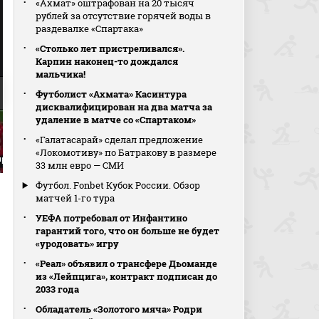
«Ахмат» оштрафован на 20 тысяч
рублей за отсутствие горячей воды в
раздевалке «Спартака»
«Столько лет пристреливался».
Карпин наконец-то дождался
мальчика!
Футболист «Ахмата» Касинтура
дисквалифицирован на два матча за
удаление в матче со «Спартаком»
Сефас попал в штангу
(видео). Пари НН - ЦСКА.
«Галатасарай» сделал предложение
МИР Российская Премьер-
«Локомотиву» по Батракову в размере
иров
1:0. Даниил Лесовой
Лига. Футбол
33 млн евро — СМИ
Футбол. Fonbet Кубок России. Обзор
матчей 1-го тура
УЕФА потребовал от Инфантино
гарантий того, что он больше не будет
«уродовать» игру
«Реал» объявил о трансфере Дьоманде
из «Лейпцига», контракт подписан до
2033 года
Обладатель «Золотого мяча» Родри