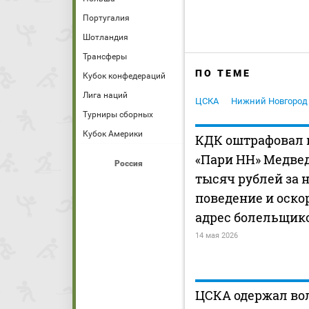
Португалия
Шотландия
Трансферы
ПО ТЕМЕ
Кубок конфедераций
Лига наций
ЦСКА
Нижний Новгород
Турниры сборных
Кубок Америки
КДК оштрафовал 
«Пари НН» Медвед
Россия
тысяч рублей за 
поведение и оско
адрес болельщик
14 мая 2026
ЦСКА одержал во