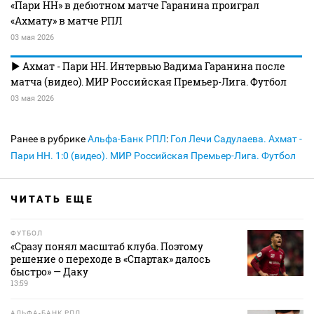
«Пари НН» в дебютном матче Гаранина проиграл
«Ахмату» в матче РПЛ
03 мая 2026
Ахмат - Пари НН. Интервью Вадима Гаранина после
матча (видео). МИР Российская Премьер-Лига. Футбол
03 мая 2026
Ранее в рубрике
Альфа-Банк РПЛ
:
Гол Лечи Садулаева. Ахмат -
Пари НН. 1:0 (видео). МИР Российская Премьер-Лига. Футбол
ЧИТАТЬ ЕЩЕ
ФУТБОЛ
«Сразу понял масштаб клуба. Поэтому
решение о переходе в «Спартак» далось
быстро» — Даку
13:59
АЛЬФА-БАНК РПЛ