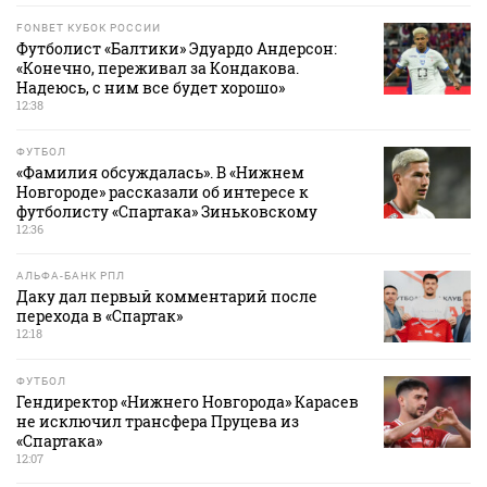
FONBET КУБОК РОССИИ
Футболист «Балтики» Эдуардо Андерсон:
«Конечно, переживал за Кондакова.
Надеюсь, с ним все будет хорошо»
12:38
ФУТБОЛ
«Фамилия обсуждалась». В «Нижнем
Новгороде» рассказали об интересе к
футболисту «Спартака» Зиньковскому
12:36
АЛЬФА-БАНК РПЛ
Даку дал первый комментарий после
перехода в «Спартак»
12:18
ФУТБОЛ
Гендиректор «Нижнего Новгорода» Карасев
не исключил трансфера Пруцева из
«Спартака»
12:07