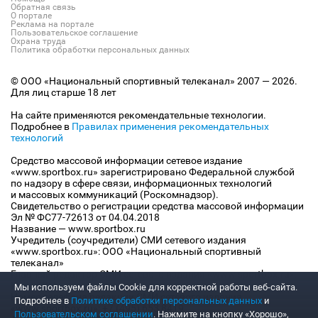
Обратная связь
О портале
Реклама на портале
Пользовательское соглашение
Охрана труда
Политика обработки персональных данных
© ООО «Национальный спортивный телеканал» 2007 — 2026.
Для лиц старше 18 лет
На сайте применяются рекомендательные технологии.
Подробнее в
Правилах применения рекомендательных
технологий
Средство массовой информации сетевое издание
«www.sportbox.ru» зарегистрировано Федеральной службой
по надзору в сфере связи, информационных технологий
и массовых коммуникаций (Роскомнадзор).
Свидетельство о регистрации средства массовой информации
Эл № ФС77-72613 от 04.04.2018
Название — www.sportbox.ru
Учредитель (соучредители) СМИ сетевого издания
«www.sportbox.ru»: ООО «Национальный спортивный
телеканал»
Главный редактор СМИ сетевого издания «www.sportbox.ru»:
Конов В.А.
Мы используем файлы Сookie для корректной работы веб-сайта.
Номер телефона редакции СМИ сетевого издания
Подробнее в
Политике обработки персональных данных
и
«www.sportbox.ru»: +7 (495) 653 8419
Пользовательском соглашении
. Нажмите на кнопку «Хорошо»,