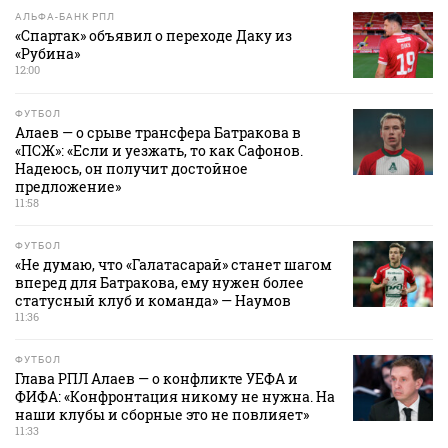
АЛЬФА-БАНК РПЛ
«Спартак» объявил о переходе Даку из
«Рубина»
12:00
ФУТБОЛ
Алаев — о срыве трансфера Батракова в
«ПСЖ»: «Если и уезжать, то как Сафонов.
Надеюсь, он получит достойное
предложение»
11:58
ФУТБОЛ
«Не думаю, что «Галатасарай» станет шагом
вперед для Батракова, ему нужен более
статусный клуб и команда» — Наумов
11:36
ФУТБОЛ
Глава РПЛ Алаев — о конфликте УЕФА и
ФИФА: «Конфронтация никому не нужна. На
наши клубы и сборные это не повлияет»
11:33