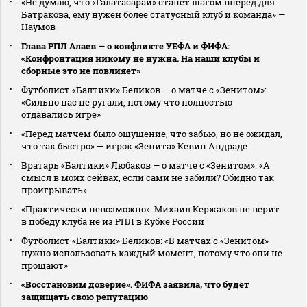
«Не думаю, что «Галатасарай» станет шагом вперед для
Батракова, ему нужен более статусный клуб и команда» —
Наумов
Глава РПЛ Алаев — о конфликте УЕФА и ФИФА:
«Конфронтация никому не нужна. На наши клубы и
сборные это не повлияет»
Футболист «Балтики» Беликов — о матче с «Зенитом»:
«Сильно нас не ругали, потому что полностью
отдавались игре»
«Перед матчем было ощущение, что забью, но не ожидал,
что так быстро» — игрок «Зенита» Кевин Андраде
Вратарь «Балтики» Любаков — о матче с «Зенитом»: «А
смысл в моих сейвах, если сами не забили? Обидно так
проигрывать»
«Практически невозможно». Михаил Кержаков не верит
в победу клуба не из РПЛ в Кубке России
Футболист «Балтики» Беликов: «В матчах с «Зенитом»
нужно использовать каждый момент, потому что они не
прощают»
«Восстановим доверие». ФИФА заявила, что будет
защищать свою репутацию