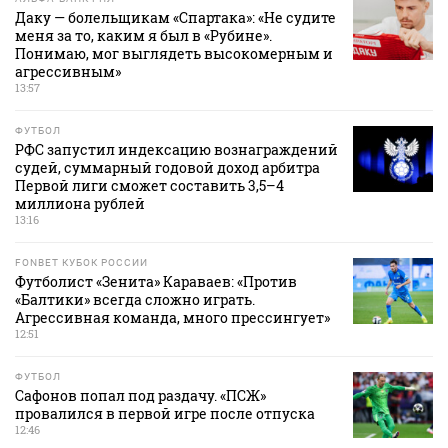
Даку — болельщикам «Спартака»: «Не судите
меня за то, каким я был в «Рубине».
Понимаю, мог выглядеть высокомерным и
агрессивным»
13:57
ФУТБОЛ
РФС запустил индексацию вознаграждений
судей, суммарный годовой доход арбитра
Первой лиги сможет составить 3,5–4
миллиона рублей
13:16
FONBET КУБОК РОССИИ
Футболист «Зенита» Караваев: «Против
«Балтики» всегда сложно играть.
Агрессивная команда, много прессингует»
12:51
ФУТБОЛ
Сафонов попал под раздачу. «ПСЖ»
провалился в первой игре после отпуска
12:46