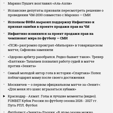
Марино Пушич возглавил «Аль‑Ахли»
Испанские депутаты призвали пересмотреть решение о
проведении ЧМ‑2030 совместно с Марокко — СМИ
Исполком ФИФА выразил поддержку Инфантино и
признал ошибки в проекте продажи прав на ЧМ
Инфантино извинился за проект продажи прав на
чемпионат мира по футболу — СМИ
«ПСЖ» разгромно проиграл «Мальорке» в товарищеском
матче, Сафонова заменили
«Здорово арбитр разобрался. Редко бывает такое». Тренер
«Балтики» Талалаев похвалил работу судей в матче
против «Зенита»
Самый молодой автор гола в истории «Спартака» Полех
поблагодарил маму после своего достижения
Москвичев — о первом официальном матче за «Зенит»:
«Для меня это шанс вгрызаться зубами»
Краснодар - Ахмат. Голы и лучшие моменты (видео).
FONBET Кубок России по футболу сезона 2026 - 2027 гг.
Путь РПЛ. Футбол
Футболист «Зенита» Ерохин: «В этом сезоне можно