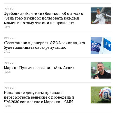
ФУТБОЛ
Футболист «Балтики» Беликов: «В матчах с
«Зенитом» нужно использовать каждый
момент, потому что они не прощают»
08:21
ФУТБОЛ
«Восстановим доверие». ФИФА заявила, что
будет защищать свою репутацию
07:19
ФУТБОЛ
Марино Пушич возглавил «Аль‑Ахли»
05:58
ФУТБОЛ
Испанские депутаты призвали
пересмотреть решение о проведении
ЧМ‑2030 совместно с Марокко — СМИ
05:08