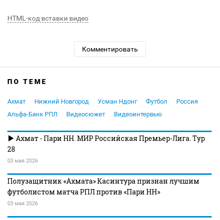
HTML-код вставки видео
Комментировать
ПО ТЕМЕ
Ахмат
Нижний Новгород
Усман Ндонг
Футбол
Россия
Альфа-Банк РПЛ
Видеосюжет
Видеоинтервью
Ахмат - Пари НН. МИР Российская Премьер-Лига. Тур
28
03 мая 2026
Полузащитник «Ахмата» Касинтура признан лучшим
футболистом матча РПЛ против «Пари НН»
03 мая 2026