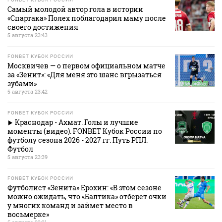
Самый молодой автор гола в истории
«Спартака» Полех поблагодарил маму после
своего достижения
5 августа 23:43
FONBET КУБОК РОССИИ
Москвичев — о первом официальном матче
за «Зенит»: «Для меня это шанс вгрызаться
зубами»
5 августа 23:42
FONBET КУБОК РОССИИ
Краснодар - Ахмат. Голы и лучшие
моменты (видео). FONBET Кубок России по
футболу сезона 2026 - 2027 гг. Путь РПЛ.
Футбол
5 августа 23:39
FONBET КУБОК РОССИИ
Футболист «Зенита» Ерохин: «В этом сезоне
можно ожидать, что «Балтика» отберет очки
у многих команд и займет место в
восьмерке»