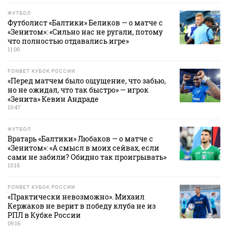
ФУТБОЛ
Футболист «Балтики» Беликов — о матче с
«Зенитом»: «Сильно нас не ругали, потому
что полностью отдавались игре»
11:00
FONBET КУБОК РОССИИ
«Перед матчем было ощущение, что забью,
но не ожидал, что так быстро» — игрок
«Зенита» Кевин Андраде
10:47
ФУТБОЛ
Вратарь «Балтики» Любаков — о матче с
«Зенитом»: «А смысл в моих сейвах, если
сами не забили? Обидно так проигрывать»
10:16
FONBET КУБОК РОССИИ
«Практически невозможно». Михаил
Кержаков не верит в победу клуба не из
РПЛ в Кубке России
09:16