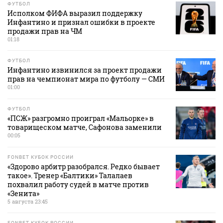
ФУТБОЛ
Исполком ФИФА выразил поддержку
Инфантино и признал ошибки в проекте
продажи прав на ЧМ
01:18
ФУТБОЛ
Инфантино извинился за проект продажи
прав на чемпионат мира по футболу — СМИ
01:00
ФУТБОЛ
«ПСЖ» разгромно проиграл «Мальорке» в
товарищеском матче, Сафонова заменили
00:05
FONBET КУБОК РОССИИ
«Здорово арбитр разобрался. Редко бывает
такое». Тренер «Балтики» Талалаев
похвалил работу судей в матче против
«Зенита»
5 августа 23:45
FONBET КУБОК РОССИИ