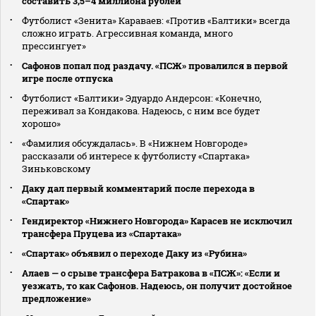
составить 3,5–4 миллиона рублей
Футболист «Зенита» Караваев: «Против «Балтики» всегда
сложно играть. Агрессивная команда, много
прессингует»
Сафонов попал под раздачу. «ПСЖ» провалился в первой
игре после отпуска
Футболист «Балтики» Эдуардо Андерсон: «Конечно,
переживал за Кондакова. Надеюсь, с ним все будет
хорошо»
«Фамилия обсуждалась». В «Нижнем Новгороде»
рассказали об интересе к футболисту «Спартака»
Зиньковскому
Даку дал первый комментарий после перехода в
«Спартак»
Гендиректор «Нижнего Новгорода» Карасев не исключил
трансфера Пруцева из «Спартака»
«Спартак» объявил о переходе Даку из «Рубина»
Алаев — о срыве трансфера Батракова в «ПСЖ»: «Если и
уезжать, то как Сафонов. Надеюсь, он получит достойное
предложение»