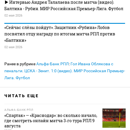
Интервью Андрея Талалаева после матча (видео).
Балтика - Рубин. МИР Российская Премьер-Лига. Футбол
02 мая 2026
«Сейчас слёзы пойдут». Защитник «Рубина» Лобов
посвятил отцу награду по итогам матча РПЛ против
«Балтики»
02 мая 2026
Ранее в рубрике
Альфа-Банк РПЛ
:
Гол Ивана Облякова с
пенальти. ЦСКА - Зенит. 1:0 (видео). МИР Российская Премьер-
Лига. Футбол
ЧИТАТЬ ЕЩЕ
АЛЬФА-БАНК РПЛ
«Спартак» — «Краснодар»: во сколько начало,
где смотреть онлайн матча 3‑го тура РПЛ 9
августа