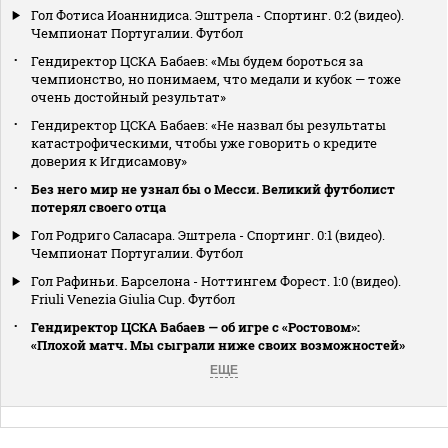
Гол Фотиса Иоаннидиса. Эштрела - Спортинг. 0:2 (видео).
Чемпионат Португалии. Футбол
Гендиректор ЦСКА Бабаев: «Мы будем бороться за
чемпионство, но понимаем, что медали и кубок — тоже
очень достойный результат»
Гендиректор ЦСКА Бабаев: «Не назвал бы результаты
катастрофическими, чтобы уже говорить о кредите
доверия к Игдисамову»
Без него мир не узнал бы о Месси. Великий футболист
потерял своего отца
Гол Родриго Саласара. Эштрела - Спортинг. 0:1 (видео).
Чемпионат Португалии. Футбол
Гол Рафиньи. Барселона - Ноттингем Форест. 1:0 (видео).
Friuli Venezia Giulia Cup. Футбол
Гендиректор ЦСКА Бабаев — об игре с «Ростовом»:
«Плохой матч. Мы сыграли ниже своих возможностей»
ЕЩЕ