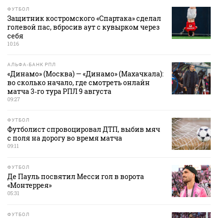
ФУТБОЛ
Защитник костромского «Спартака» сделал
голевой пас, вбросив аут с кувырком через
себя
10:16
АЛЬФА-БАНК РПЛ
«Динамо» (Москва) — «Динамо» (Махачкала):
во сколько начало, где смотреть онлайн
матча 3‑го тура РПЛ 9 августа
09:27
ФУТБОЛ
Футболист спровоцировал ДТП, выбив мяч
с поля на дорогу во время матча
09:11
ФУТБОЛ
Де Пауль посвятил Месси гол в ворота
«Монтеррея»
05:31
ФУТБОЛ