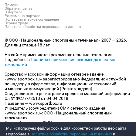
Помощь
Обратная связь
О портале
Реклама на портале
Пользовательское соглашение
Охрана труда
Политика обработки персональных данных
© ООО «Национальный спортивный телеканал» 2007 — 2026.
Для лиц старше 18 лет
На сайте применяются рекомендательные технологии.
Подробнее в
Правилах применения рекомендательных
технологий
Средство массовой информации сетевое издание
«www.sportbox.ru» зарегистрировано Федеральной службой
по надзору в сфере связи, информационных технологий
и массовых коммуникаций (Роскомнадзор).
Свидетельство о регистрации средства массовой информации
Эл № ФС77-72613 от 04.04.2018
Название — www.sportbox.ru
Учредитель (соучредители) СМИ сетевого издания
«www.sportbox.ru»: ООО «Национальный спортивный
телеканал»
Главный редактор СМИ сетевого издания «www.sportbox.ru»:
Конов В.А.
Мы используем файлы Сookie для корректной работы веб-сайта.
Номер телефона редакции СМИ сетевого издания
Подробнее в
Политике обработки персональных данных
и