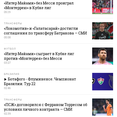
«Интер Майами» без Месси проиграл
«Монтеррею» в Кубке лиг
05:19
ТРАНСФЕРЫ
«Локомотив» и «Галатасарай» достигли
соглашения по трансферу Батракова — СМИ
05:08
ФУТБОЛ
«Интер Майами» сыграет в Кубке лиг
против «Монтеррея» без Месси
03:27
БРАЗИЛИЯ
Ботафого - Флуминенсе. Чемпионат
Бразилии. Тур 22
02:46
ТРАНСФЕРЫ
«ПСЖ» договорился с Ферраном Торресом об
условиях личного контракта — СМИ
02:39