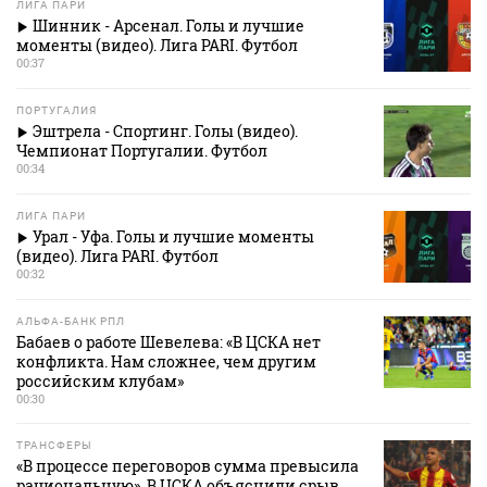
ЛИГА ПАРИ
Шинник - Арсенал. Голы и лучшие
моменты (видео). Лига PARI. Футбол
00:37
ПОРТУГАЛИЯ
Эштрела - Спортинг. Голы (видео).
Чемпионат Португалии. Футбол
00:34
ЛИГА ПАРИ
Урал - Уфа. Голы и лучшие моменты
(видео). Лига PARI. Футбол
00:32
АЛЬФА-БАНК РПЛ
Бабаев о работе Шевелева: «В ЦСКА нет
конфликта. Нам сложнее, чем другим
российским клубам»
00:30
ТРАНСФЕРЫ
«В процессе переговоров сумма превысила
рациональную». В ЦСКА объяснили срыв