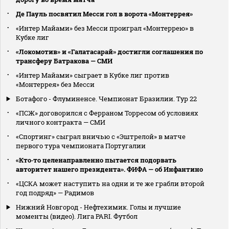
Де Пауль посвятил Месси гол в ворота «Монтеррея»
«Интер Майами» без Месси проиграл «Монтеррею» в
Кубке лиг
«Локомотив» и «Галатасарай» достигли соглашения по
трансферу Батракова — СМИ
«Интер Майами» сыграет в Кубке лиг против
«Монтеррея» без Месси
Ботафого - Флуминенсе. Чемпионат Бразилии. Тур 22
«ПСЖ» договорился с Ферраном Торресом об условиях
личного контракта — СМИ
«Спортинг» сыграл вничью с «Эштрелой» в матче
первого тура чемпионата Португалии
«Кто‑то целенаправленно пытается подорвать
авторитет нашего президента». ФИФА — об Инфантино
«ЦСКА может наступить на одни и те же грабли второй
год подряд» — Радимов
Нижний Новгород - Нефтехимик. Голы и лучшие
моменты (видео). Лига PARI. Футбол