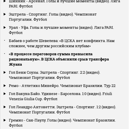
Шинник - Арсенал. Голы и лучшие моменты (видео). Лига
PARI. Футбол
Эштрела - Спортинг. Голы (видео). Чемпионат
Португалии. Футбол
Урал - Уфа. Голы и лучшие моменты (видео). Лига PARI.
Футбол
Бабаев о работе Шевелева: «В ЦСКА нет конфликта. Нам
сложнее, чем другим российским клубам»
«В процессе переговоров сумма превысила
рациональную». В ЦСКА объяснили срыв трансфера
Жуана
Гол Бени Соузы. Эштрела - Спортинг. 2:2 (видео).
Чемпионат Португалии. Футбол
Ремо - Атлетико Минейро. Чемпионат Бразилии. Тур 22
Гол Вакуна Байо. Удинезе - Барселона. 1:0 (видео). Friuli
Venezia Giulia Cup. Футбол
Гол Леандро Антонетти. Эштрела - Спортинг. 1:2 (видео).
Чемпионат Португалии. Футбол
Гремио - Сан-Паулу. Голы (видео). Чемпионат Бразилии.
Футбол