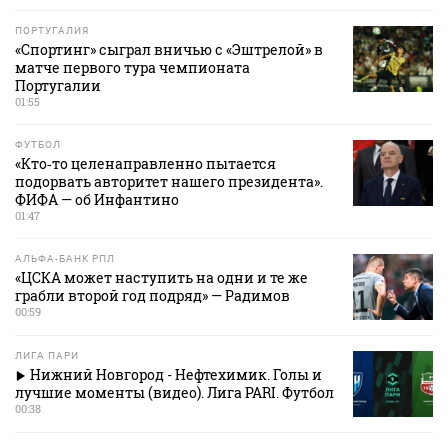
ПОРТУГАЛИЯ
«Спортинг» сыграл вничью с «Эштрелой» в
матче первого тура чемпионата
Португалии
01:55
ФУТБОЛ
«Кто‑то целенаправленно пытается
подорвать авторитет нашего президента».
ФИФА — об Инфантино
01:47
АЛЬФА-БАНК РПЛ
«ЦСКА может наступить на одни и те же
грабли второй год подряд» — Радимов
00:59
ЛИГА ПАРИ
Нижний Новгород - Нефтехимик. Голы и
лучшие моменты (видео). Лига PARI. Футбол
00:38