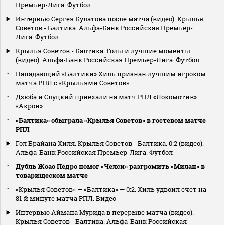
Премьер-Лига. Футбол
Интервью Сергея Булатова после матча (видео). Крылья
Советов - Балтика. Альфа-Банк Российская Премьер-
Лига. Футбол
Крылья Советов - Балтика. Голы и лучшие моменты
(видео). Альфа-Банк Российская Премьер-Лига. Футбол
Нападающий «Балтики» Хиль признан лучшим игроком
матча РПЛ с «Крыльями Советов»
Дзюба и Слуцкий приехали на матч РПЛ «Локомотив» —
«Акрон»
«Балтика» обыграла «Крылья Советов» в гостевом матче
РПЛ
Гол Брайана Хиля. Крылья Советов - Балтика. 0:2 (видео).
Альфа-Банк Российская Премьер-Лига. Футбол
Дубль Жоао Педро помог «Челси» разгромить «Милан» в
товарищеском матче
«Крылья Советов» — «Балтика» — 0:2. Хиль удвоил счет на
81‑й минуте матча РПЛ. Видео
Интервью Аймана Мурида в перерыве матча (видео).
Крылья Советов - Балтика. Альфа-Банк Российская