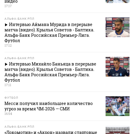
Видео
17:17
АЛЬФА-БАНК РПЛ
Интервью Аймана Мурида в перерыве
матча (видео). Крылья Советов - Балтика.
Альфа-Банк Российская Премьер-Лига.
Футбол
17:12
АЛЬФА-БАНК РПЛ
Интервью Михайло Баньяца в перерыве
матча (видео). Крылья Советов - Балтика.
Альфа-Банк Российская Премьер-Лига.
Футбол
17:11
ФУТБОЛ
Месси получил наибольшее количество
угроз за время ЧМ‑2026 — СМИ
16:54
АЛЬФА-БАНК РПЛ
«Локомотив» и «Акрон» назвали стартовые