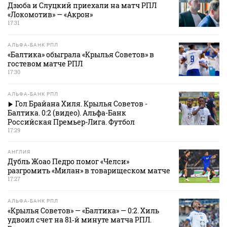
Дзюба и Слуцкий приехали на матч РПЛ
«Локомотив» — «Акрон»
17:31
АЛЬФА-БАНК РПЛ
«Балтика» обыграла «Крылья Советов» в
гостевом матче РПЛ
17:30
АЛЬФА-БАНК РПЛ
Гол Брайана Хиля. Крылья Советов -
Балтика. 0:2 (видео). Альфа-Банк
Российская Премьер-Лига. Футбол
17:29
АНГЛИЯ
Дубль Жоао Педро помог «Челси»
разгромить «Милан» в товарищеском матче
17:27
АЛЬФА-БАНК РПЛ
«Крылья Советов» — «Балтика» — 0:2. Хиль
удвоил счет на 81‑й минуте матча РПЛ.