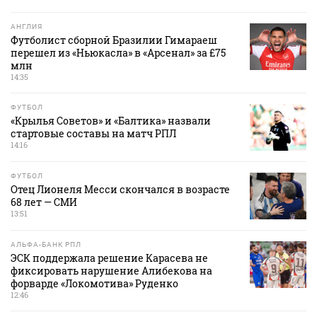
АНГЛИЯ
Футболист сборной Бразилии Гимараеш
перешел из «Ньюкасла» в «Арсенал» за £75
млн
14:35
ФУТБОЛ
«Крылья Советов» и «Балтика» назвали
стартовые составы на матч РПЛ
14:16
ФУТБОЛ
Отец Лионеля Месси скончался в возрасте
68 лет — СМИ
13:51
АЛЬФА-БАНК РПЛ
ЭСК поддержала решение Карасева не
фиксировать нарушение Алибекова на
форварде «Локомотива» Руденко
12:46