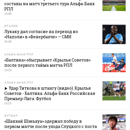
составы на матч третьего тура Альфа‑Банк
РПЛ
16:45
ИТАЛИЯ
Лукаку дал согласие на переход из
«Наполи» в «Фенербахче» — СМИ
16:43
АЛЬФА-БАНК РПЛ
«Балтика» обыгрывает «Крылья Советов»
после первого тайма матча РПЛ
16:22
АЛЬФА-БАНК РПЛ
Удар Титкова в штангу (видео). Крылья
Советов - Балтика. Альфа-Банк Российская
Премьер-Лига. Футбол
16:19
ФУТБОЛ
«Шанхай Шэньхуа» одержал победу в
первом матче после ухода Слуцкого с поста