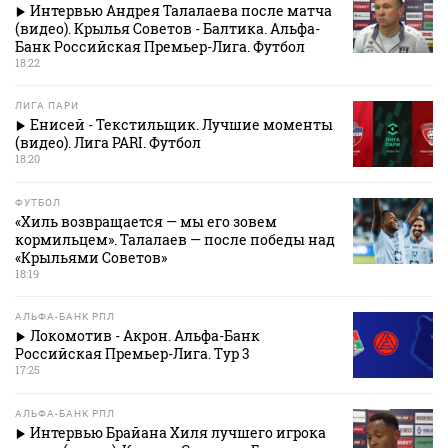
Интервью Андрея Талалаева после матча
(видео). Крылья Советов - Балтика. Альфа-
Банк Российская Премьер-Лига. Футбол
18:22
ЛИГА ПАРИ
Енисей - Текстильщик. Лучшие моменты
(видео). Лига PARI. Футбол
18:20
ФУТБОЛ
«Хиль возвращается — мы его зовем
кормильцем». Талалаев — после победы над
«Крыльями Советов»
18:19
АЛЬФА-БАНК РПЛ
Локомотив - Акрон. Альфа-Банк
Российская Премьер-Лига. Тур 3
17:25
АЛЬФА-БАНК РПЛ
Интервью Брайана Хиля лучшего игрока