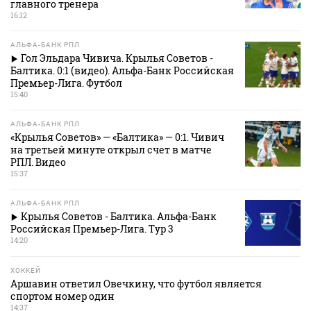
главного тренера
16:12
АЛЬФА-БАНК РПЛ
Гол Эльдара Чивича. Крылья Советов -
Балтика. 0:1 (видео). Альфа-Банк Российская
Премьер-Лига. Футбол
15:40
АЛЬФА-БАНК РПЛ
«Крылья Советов» — «Балтика» — 0:1. Чивич
на третьей минуте открыл счет в матче
РПЛ. Видео
15:37
АЛЬФА-БАНК РПЛ
Крылья Советов - Балтика. Альфа-Банк
Российская Премьер-Лига. Тур 3
14:20
ХОККЕЙ
Аршавин ответил Овечкину, что футбол является
спортом номер один
14:37