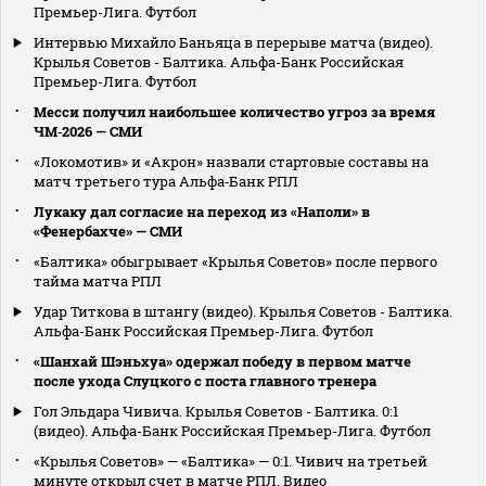
Премьер-Лига. Футбол
Интервью Михайло Баньяца в перерыве матча (видео).
Крылья Советов - Балтика. Альфа-Банк Российская
Премьер-Лига. Футбол
Месси получил наибольшее количество угроз за время
ЧМ‑2026 — СМИ
«Локомотив» и «Акрон» назвали стартовые составы на
матч третьего тура Альфа‑Банк РПЛ
Лукаку дал согласие на переход из «Наполи» в
«Фенербахче» — СМИ
«Балтика» обыгрывает «Крылья Советов» после первого
тайма матча РПЛ
Удар Титкова в штангу (видео). Крылья Советов - Балтика.
Альфа-Банк Российская Премьер-Лига. Футбол
«Шанхай Шэньхуа» одержал победу в первом матче
после ухода Слуцкого с поста главного тренера
Гол Эльдара Чивича. Крылья Советов - Балтика. 0:1
(видео). Альфа-Банк Российская Премьер-Лига. Футбол
«Крылья Советов» — «Балтика» — 0:1. Чивич на третьей
минуте открыл счет в матче РПЛ. Видео