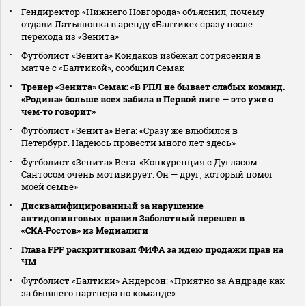
Гендиректор «Нижнего Новгорода» объяснил, почему
отдали Латышонка в аренду «Балтике» сразу после
перехода из «Зенита»
Футболист «Зенита» Кондаков избежал сотрясения в
матче с «Балтикой», сообщил Семак
Тренер «Зенита» Семак: «В РПЛ не бывает слабых команд.
«Родина» больше всех забила в Первой лиге — это уже о
чем‑то говорит»
Футболист «Зенита» Вега: «Сразу же влюбился в
Петербург. Надеюсь провести много лет здесь»
Футболист «Зенита» Вега: «Конкуренция с Дугласом
Сантосом очень мотивирует. Он — друг, который помог
моей семье»
Дисквалифицированный за нарушение
антидопинговых правил Заболотный перешел в
«СКА‑Ростов» из Медиалиги
Глава FPF раскритиковал ФИФА за идею продажи прав на
ЧМ
Футболист «Балтики» Андерсон: «Приятно за Андраде как
за бывшего партнера по команде»