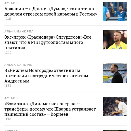
ФУТБОЛ
Аршавин — о Данни: «Думаю, что он точно
доволен отрезком своей карьеры в России»
12:31
АЛЬФА-БАНК РПЛ
Экс‑игрок «Краснодара» Сигурдссон: «Все
знают, что в РПЛ футболистам много
платили»
12:16
АЛЬФА-БАНК РПЛ
В «Нижнем Новгороде» ответили на
претензии в сотрудничестве с агентом
Андреевым
11:57
ФУТБОЛ
«Возможно, «Динамо» не совершает
трансферы, потому что Шварца устраивает
нынешний состав» — Корнеев
11:18