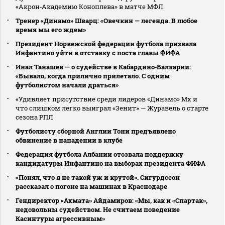
«Акрон‑Академию Коноплева» в матче МФЛ
Тренер «Динамо» Шварц: «Овечкин — легенда. В любое
время мы его ждем»
Президент Норвежской федерации футбола призвала
Инфантино уйти в отставку с поста главы ФИФА
Инал Танашев — о судействе в Кабардино‑Балкарии:
«Бывало, когда прилично прилетало. С одним
футболистом начали драться»
«Удивляет присутствие среди лидеров «Динамо» Мх и
что слишком легко выиграл «Зенит» — Журавель о старте
сезона РПЛ
Футболисту сборной Англии Тони предъявлено
обвинение в нападении в клубе
Федерация футбола Албании отозвала поддержку
кандидатуры Инфантино на выборах президента ФИФА
«Понял, что я не такой уж и крутой». Сигурдссон
рассказал о погоне на машинах в Краснодаре
Гендиректор «Ахмата» Айдамиров: «Мы, как и «Спартак»,
недовольны судейством. Не считаем поведение
Касинтуры агрессивным»