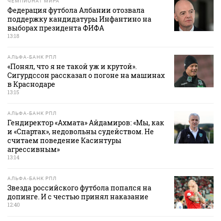
ЧЕМПИОНАТ МИРА
Федерация футбола Албании отозвала
поддержку кандидатуры Инфантино на
выборах президента ФИФА
13:18
АЛЬФА-БАНК РПЛ
«Понял, что я не такой уж и крутой».
Сигурдссон рассказал о погоне на машинах
в Краснодаре
13:15
АЛЬФА-БАНК РПЛ
Гендиректор «Ахмата» Айдамиров: «Мы, как
и «Спартак», недовольны судейством. Не
считаем поведение Касинтуры
агрессивным»
13:14
АЛЬФА-БАНК РПЛ
Звезда российского футбола попался на
допинге. И с честью принял наказание
12:40