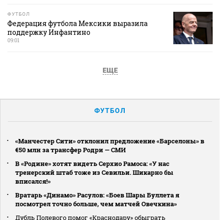
ФУТБОЛ
Федерация футбола Мексики выразила
поддержку Инфантино
09:01
ЕЩЕ
ФУТБОЛ
«Манчестер Сити» отклонил предложение «Барселоны» в
€50 млн за трансфер Родри — СМИ
В «Родине» хотят видеть Серхио Рамоса: «У нас
тренерский штаб тоже из Севильи. Шикарно бы
вписался!»
Вратарь «Динамо» Расулов: «Боев Шары Буллета я
посмотрел точно больше, чем матчей Овечкина»
Дубль Полевого помог «Краснодару» обыграть