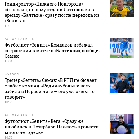
Гендиректор «Нижнего Новгорода»
объяснил, почему отдали Латышонка в
аренду «Балтике» сразу после перехода из
«Зенита»
11:01
АЛЬФА-БАНК РПЛ
Футболист «Зенита» Кондаков избежал
сотрясения в матче с «Балтикой», сообщил
Семак
11:00
ФУТБОЛ
Тренер «Зенита» Семак: «В РПЛ не бывает
слабых команд. «Родина» больше всех
забила в Первой лиге — это уже о чем‑то
говорит»
10:58
АЛЬФА-БАНК РПЛ
Футболист «Зенита» Вега: «Сразу же
влюбился в Петербург. Надеюсь провести
много лет здесь»
10:53