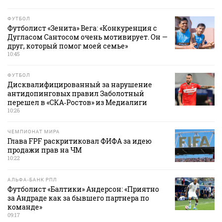
ФУТБОЛ
Футболист «Зенита» Вега: «Конкуренция с
Дугласом Сантосом очень мотивирует. Он —
друг, который помог моей семье»
10:45
ФУТБОЛ
Дисквалифицированный за нарушение
антидопинговых правил Заболотный
перешел в «СКА‑Ростов» из Медиалиги
10:26
ЧЕМПИОНАТ МИРА
Глава FPF раскритиковал ФИФА за идею
продажи прав на ЧМ
10:22
АЛЬФА-БАНК РПЛ
Футболист «Балтики» Андерсон: «Приятно
за Андраде как за бывшего партнера по
команде»
09:17