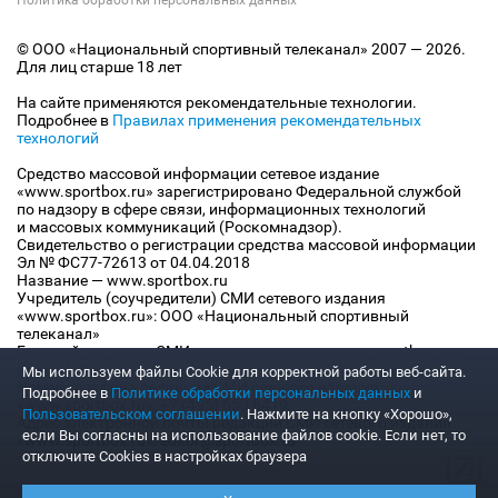
Политика обработки персональных данных
© ООО «Национальный спортивный телеканал» 2007 — 2026.
Для лиц старше 18 лет
На сайте применяются рекомендательные технологии.
Подробнее в
Правилах применения рекомендательных
технологий
Средство массовой информации сетевое издание
«www.sportbox.ru» зарегистрировано Федеральной службой
по надзору в сфере связи, информационных технологий
и массовых коммуникаций (Роскомнадзор).
Свидетельство о регистрации средства массовой информации
Эл № ФС77-72613 от 04.04.2018
Название — www.sportbox.ru
Учредитель (соучредители) СМИ сетевого издания
«www.sportbox.ru»: ООО «Национальный спортивный
телеканал»
Главный редактор СМИ сетевого издания «www.sportbox.ru»:
Конов В.А.
Мы используем файлы Сookie для корректной работы веб-сайта.
Номер телефона редакции СМИ сетевого издания
Подробнее в
Политике обработки персональных данных
и
«www.sportbox.ru»: +7 (495) 653 8419
Пользовательском соглашении
. Нажмите на кнопку «Хорошо»,
Адрес электронной почты редакции СМИ сетевого издания
если Вы согласны на использование файлов cookie. Если нет, то
«www.sportbox.ru»: editor@sportbox.ru
отключите Cookies в настройках браузера