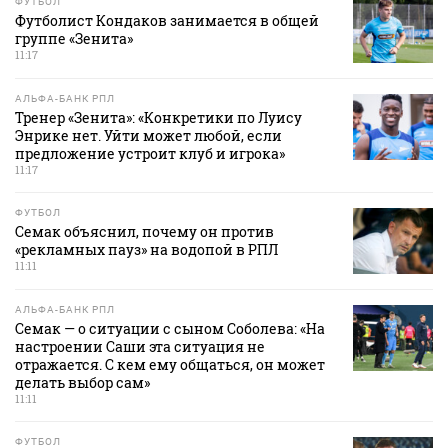
ФУТБОЛ
Футболист Кондаков занимается в общей
группе «Зенита»
11:17
АЛЬФА-БАНК РПЛ
Тренер «Зенита»: «Конкретики по Луису
Энрике нет. Уйти может любой, если
предложение устроит клуб и игрока»
11:17
ФУТБОЛ
Семак объяснил, почему он против
«рекламных пауз» на водопой в РПЛ
11:11
АЛЬФА-БАНК РПЛ
Семак — о ситуации с сыном Соболева: «На
настроении Саши эта ситуация не
отражается. С кем ему общаться, он может
делать выбор сам»
11:11
ФУТБОЛ