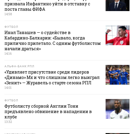
призвала Инфантино уйти в отставку с
поста главы ФИФА
14:58
ФУТБОЛ
Инал Танашев — о судействе в
Кабардино‑Балкарии: «Бывало, когда
прилично прилетало. С одним футболистом
начали драться»
14:16
АЛЬФА-БАНК РПЛ
«Удивляет присутствие среди лидеров
«Динамо» Мх и что слишком легко выиграл
«Зенит» — Журавель о старте сезона РПЛ
14:01
ФУТБОЛ
Футболисту сборной Англии Тони
предъявлено обвинение в нападении в
клубе
13:32