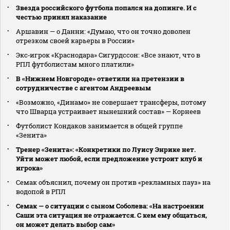
Звезда российского футбола попался на допинге. И с
честью принял наказание
Аршавин — о Данни: «Думаю, что он точно доволен
отрезком своей карьеры в России»
Экс‑игрок «Краснодара» Сигурдссон: «Все знают, что в
РПЛ футболистам много платили»
В «Нижнем Новгороде» ответили на претензии в
сотрудничестве с агентом Андреевым
«Возможно, «Динамо» не совершает трансферы, потому
что Шварца устраивает нынешний состав» — Корнеев
Футболист Кондаков занимается в общей группе
«Зенита»
Тренер «Зенита»: «Конкретики по Луису Энрике нет.
Уйти может любой, если предложение устроит клуб и
игрока»
Семак объяснил, почему он против «рекламных пауз» на
водопой в РПЛ
Семак — о ситуации с сыном Соболева: «На настроении
Саши эта ситуация не отражается. С кем ему общаться,
он может делать выбор сам»