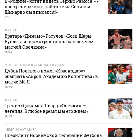
В «Родине» хотят видеть Серхио Рамоса: «У
нас тренерский штаб тоже из Севильи.
Шикарно бы вписался!»
17:01
ФУТБОЛ
Вратарь «Динамо» Расулов: «Боев Шары
Буллета я посмотрел точно больше, чем
матчей Овечкина»
16:44
МОЛОДЕЖНАЯ ФУТБОЛЬНАЯ ЛИГА
Дубль Полевого помог «Краснодару»
обыграть «Акрон‑Академию Коноплева» в
матче МФЛ
16:19
ФУТБОЛ
Тренер «Динамо» Шварц: «Овечкин —
легенда. В любое время мы его ждем»
16:19
ЧЕМПИОНАТ МИРА
Президент Норвежской федерации футбола