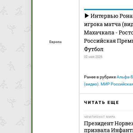
Интервью Рона
игрока матча (ви
Махачкала - Рост
Российская Прем
Европа
Футбол
02 мая 2026
Ранее в рубрике
Альфа-
(видео). МИР Российска
ЧИТАТЬ ЕЩЕ
ЧЕМПИОНАТ МИРА
Президент Норве
призвала Инфанти