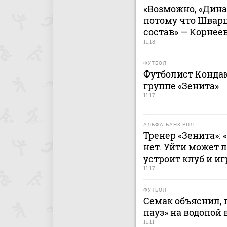
«Возможно, «Дина
потому что Швар
состав» — Корнее
11:18
ФУТБОЛ
Футболист Кондак
группе «Зенита»
11:17
АЛЬФА-БАНК РПЛ
Тренер «Зенита»:
нет. Уйти может 
устроит клуб и иг
11:17
ФУТБОЛ
Семак объяснил, 
пауз» на водопой 
11:11