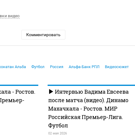
вки видео
Комментировать
онатан Альба
Футбол
Россия
Альфа-Банк РПЛ
Видеосюжет
ла - Ростов.
Интервью Вадима Евсеева
Премьер-
после матча (видео). Динамо
Махачкала - Ростов. МИР
Российская Премьер-Лига.
Футбол
02 мая 2026