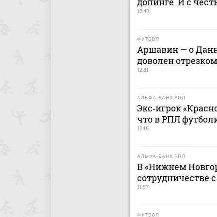
допинге. И с чес
12:40
ФУТБОЛ
Аршавин — о Данн
доволен отрезком
12:31
АЛЬФА-БАНК РПЛ
Экс‑игрок «Красно
что в РПЛ футбол
12:16
АЛЬФА-БАНК РПЛ
В «Нижнем Новгор
сотрудничестве 
11:57
ФУТБОЛ