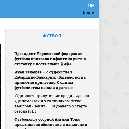
Войти
ФУТБОЛ
Президент Норвежской федерации
футбола призвала Инфантино уйти в
отставку с поста главы ФИФА
Инал Танашев — о судействе в
Кабардино‑Балкарии: «Бывало, когда
прилично прилетало. С одним
футболистом начали драться»
«Удивляет присутствие среди лидеров
«Динамо» Мх и что слишком легко
выиграл «Зенит» — Журавель о старте
сезона РПЛ
Футболисту сборной Англии Тони
предъявлено обвинение в нападении