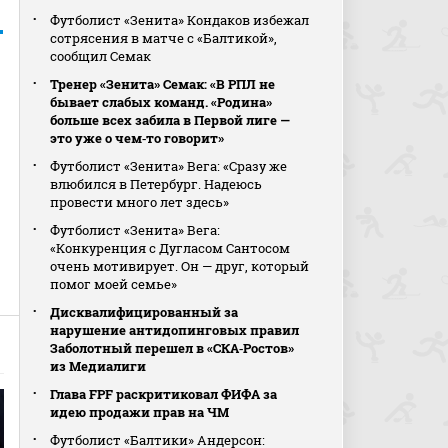
Футболист «Зенита» Кондаков избежал
сотрясения в матче с «Балтикой»,
сообщил Семак
Тренер «Зенита» Семак: «В РПЛ не
бывает слабых команд. «Родина»
больше всех забила в Первой лиге —
это уже о чем‑то говорит»
Футболист «Зенита» Вега: «Сразу же
влюбился в Петербург. Надеюсь
провести много лет здесь»
Футболист «Зенита» Вега:
«Конкуренция с Дугласом Сантосом
очень мотивирует. Он — друг, который
помог моей семье»
Дисквалифицированный за
нарушение антидопинговых правил
Заболотный перешел в «СКА‑Ростов»
из Медиалиги
Глава FPF раскритиковал ФИФА за
идею продажи прав на ЧМ
Футболист «Балтики» Андерсон: