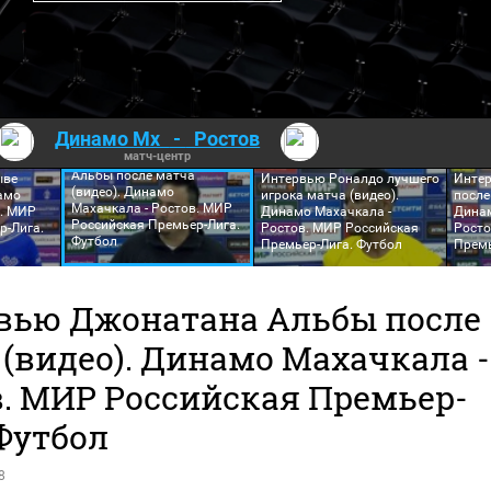
Динамо Мх
-
Ростов
матч-центр
Интервью Джонатана
а
Альбы после матча
ыве
Интервью Роналдо лучшего
Интер
(видео). Динамо
амо
игрока матча (видео).
после
Махачкала - Ростов. МИР
в. МИР
Динамо Махачкала -
Динам
Российская Премьер-Лига.
р-Лига.
Ростов. МИР Российская
Росто
Футбол
Премьер-Лига. Футбол
Премь
вью Джонатана Альбы после
(видео). Динамо Махачкала -
в. МИР Российская Премьер-
Футбол
8