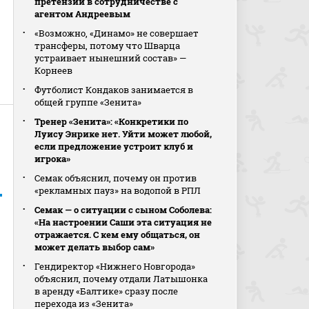
претензии в сотрудничестве с
агентом Андреевым
«Возможно, «Динамо» не совершает
трансферы, потому что Шварца
устраивает нынешний состав» —
Корнеев
Футболист Кондаков занимается в
общей группе «Зенита»
Тренер «Зенита»: «Конкретики по
Луису Энрике нет. Уйти может любой,
если предложение устроит клуб и
игрока»
Семак объяснил, почему он против
«рекламных пауз» на водопой в РПЛ
Семак — о ситуации с сыном Соболева:
«На настроении Саши эта ситуация не
отражается. С кем ему общаться, он
может делать выбор сам»
Гендиректор «Нижнего Новгорода»
объяснил, почему отдали Латышонка
в аренду «Балтике» сразу после
перехода из «Зенита»