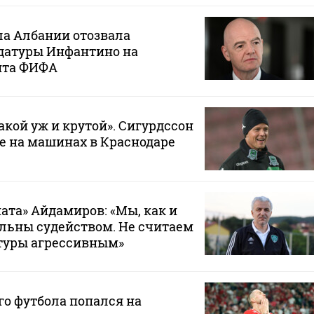
ла Албании отозвала
датуры Инфантино на
нта ФИФА
такой уж и крутой». Сигурдссон
не на машинах в Краснодаре
ата» Айдамиров: «Мы, как и
ольны судейством. Не считаем
туры агрессивным»
го футбола попался на