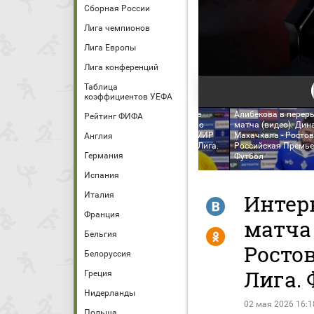
Сборная России
Лига чемпионов
Лига Европы
Лига конференций
Таблица
коэффициентов УЕФА
Интервью Дмитрия
Интервью Муталип
Чистякова в перерыве
Алибекова в перер
Рейтинг ФИФА
матча (видео). Динамо
матча (видео). Дин
Махачкала - Ростов. МИР
Махачкала - Росто
Англия
Российская Премьер-Лига.
Российская Премье
Германия
1. Ян Джапо
Футбол
Футбол
Испания
Италия
Интер
R
Франция
матча 
Y
Бельгия
Росто
Белоруссия
Лига. 
Греция
Нидерланды
02 мая 2026 16:1
Польша