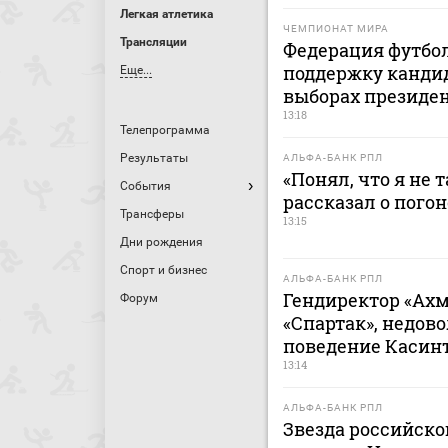
Легкая атлетика
ЧЕМПИОНАТ МИРА
Трансляции
Федерация футбо
поддержку канди
Еще...
выборах президе
13:18
Телепрограмма
Результаты
АЛЬФА-БАНК РПЛ
«Понял, что я не 
События
рассказал о пого
Трансферы
13:15
Дни рождения
Спорт и бизнес
АЛЬФА-БАНК РПЛ
Гендиректор «Ахм
Форум
«Спартак», недов
поведение Касин
13:14
АЛЬФА-БАНК РПЛ
Звезда российско