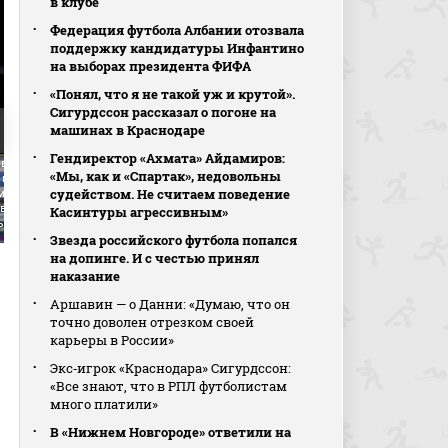
в клубе
Федерация футбола Албании отозвала
поддержку кандидатуры Инфантино
на выборах президента ФИФА
«Понял, что я не такой уж и крутой».
Сигурдссон рассказал о погоне на
машинах в Краснодаре
Гендиректор «Ахмата» Айдамиров:
вью Вадима Евсеева
«Мы, как и «Спартак», недовольны
 матча (видео).
судейством. Не считаем поведение
о Махачкала -
в. МИР Российская
Касинтуры агрессивным»
ер-Лига. Футбол
Звезда российского футбола попался
на допинге. И с честью принял
наказание
Аршавин — о Данни: «Думаю, что он
точно доволен отрезком своей
карьеры в России»
Экс‑игрок «Краснодара» Сигурдссон:
«Все знают, что в РПЛ футболистам
много платили»
В «Нижнем Новгороде» ответили на