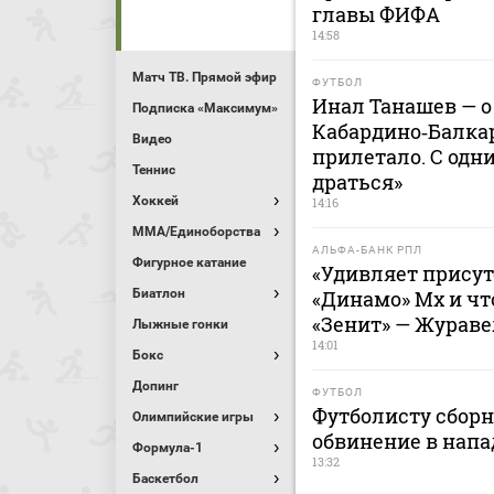
главы ФИФА
14:58
Матч ТВ. Прямой эфир
ФУТБОЛ
Инал Танашев — о
Подписка «Максимум»
Кабардино‑Балкар
Видео
прилетало. С одн
Теннис
драться»
Хоккей
14:16
MMA/Единоборства
АЛЬФА-БАНК РПЛ
Фигурное катание
«Удивляет присут
Биатлон
«Динамо» Мх и чт
«Зенит» — Жураве
Лыжные гонки
14:01
Бокс
Допинг
ФУТБОЛ
Футболисту сбор
Олимпийские игры
обвинение в напа
Формула-1
13:32
Баскетбол