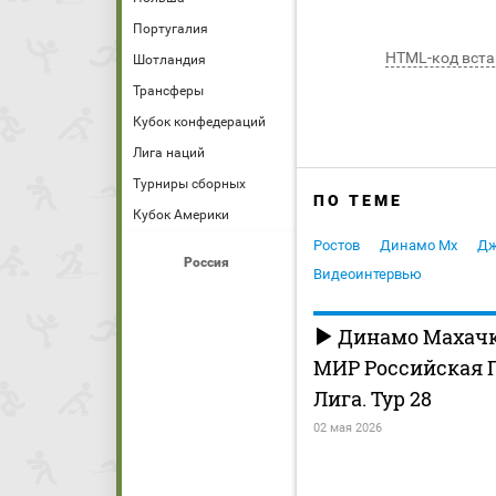
Португалия
HTML-код вста
Шотландия
Трансферы
Кубок конфедераций
Лига наций
Турниры сборных
ПО ТЕМЕ
Кубок Америки
Ростов
Динамо Мх
Дж
Россия
Видеоинтервью
Динамо Махачка
МИР Российская 
Лига. Тур 28
02 мая 2026