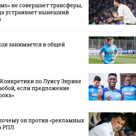
мо» не совершает трансферы,
ца устраивает нынешний
в
ов занимается в общей
 «Конкретики по Луису Энрике
любой, если предложение
рока»
почему он против «рекламных
в РПЛ