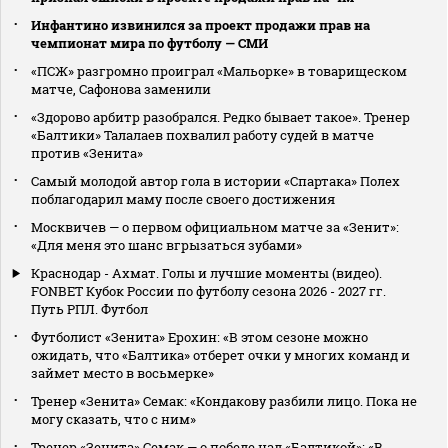
Инфантино извинился за проект продажи прав на
чемпионат мира по футболу — СМИ
«ПСЖ» разгромно проиграл «Мальорке» в товарищеском
матче, Сафонова заменили
«Здорово арбитр разобрался. Редко бывает такое». Тренер
«Балтики» Талалаев похвалил работу судей в матче
против «Зенита»
Самый молодой автор гола в истории «Спартака» Полех
поблагодарил маму после своего достижения
Москвичев — о первом официальном матче за «Зенит»:
«Для меня это шанс вгрызаться зубами»
Краснодар - Ахмат. Голы и лучшие моменты (видео).
FONBET Кубок России по футболу сезона 2026 - 2027 гг.
Путь РПЛ. Футбол
Футболист «Зенита» Ерохин: «В этом сезоне можно
ожидать, что «Балтика» отберет очки у многих команд и
займет место в восьмерке»
Тренер «Зенита» Семак: «Кондакову разбили лицо. Пока не
могу сказать, что с ним»
Тренер «Зенита» Семак — о победе над «Балтикой»: «В