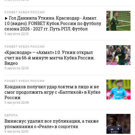
FONBET КУБОК РОССИИ
Гол Даниила Уткина. Краснодар - Ахмат.
1:0 (видео). FONBET Кубок России по футболу
сезона 2026 - 2027 гг. Путь РПЛ. Футбол
5 августа 22:15
FONBET КУБОК РОССИИ
«Краснодар» — «Ахмат» 1:0. Уткин открыл
счет на 66‑й минуте матча Кубка России.
Видео
5 августа 22:15
FONBET КУБОК РОССИИ
Кондаков получил удар локтем в лицо и не
смог продолжить игру с «Балтикой» в Кубке
России
5 августа 22:06
ЕВРОПА
Винисиус удалил все публикации, а также
упоминания о «Реале» в соцсетях
5 августа 22:01