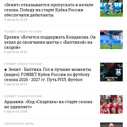
«Зенит» отказывается пропускать в начале
сезона. Победу на старте Кубка России
обеспечили дебютанты
5 августа 23:24
FONBET КУБОК РОССИИ
Ерохин: «Хочется поддержать Кондакова. Он
уехал до окончания матча с «Балтикой» на
скорой»
5 августа 23:23
FONBET КУБОК РОССИИ
Зенит - Балтика. Гол и лучшие моменты
(видео). FONBET Кубок России по футболу
сезона 2026 - 2027 гг. Путь РПЛ. Футбол
5 августа 23:13
FONBET КУБОК РОССИИ
Аршавин: «Ход «Спартака» на старте сезона
не удивляет»
5 августа 23:08
ЧЕМПИОНАТ МИРА