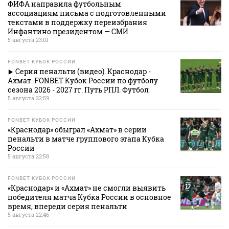
ФИФА направила футбольным
ассоциациям письма с подготовленными
текстами в поддержку переизбрания
Инфантино президентом — СМИ
5 августа 23:01
FONBET КУБОК РОССИИ
Серия пенальти (видео). Краснодар -
Ахмат. FONBET Кубок России по футболу
сезона 2026 - 2027 гг. Путь РПЛ. Футбол
5 августа 22:59
FONBET КУБОК РОССИИ
«Краснодар» обыграл «Ахмат» в серии
пенальти в матче группового этапа Кубка
России
5 августа 22:58
FONBET КУБОК РОССИИ
«Краснодар» и «Ахмат» не смогли выявить
победителя матча Кубка России в основное
время, впереди серия пенальти
5 августа 22:46