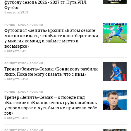
футболу сезона 2026 - 2027 гг. Путь РПЛ.
Футбол
5 августа 23:39
FONBET КУБОК РОССИИ
Футболист «Зенита» Ерохин: «В этом сезоне
можно ожидать, что «Балтика» отберет очки
у многих команд и займет место в
восьмерке»
5 августа 23:31
FONBET КУБОК РОССИИ
Тренер «Зенита» Семак: «Кондакову разбили
лицо. Пока не могу сказать, что с ним»
5 августа 23:28
FONBET КУБОК РОССИИ
Тренер «Зенита» Семак — о победе над
«Балтикой»: «В конце очень грубо ошиблись
у своих ворот и чуть было не привезли себе
гол»
5 августа 23:26
FONBET КУБОК РОССИИ