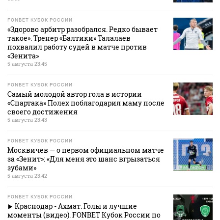
FONBET КУБОК РОССИИ
«Здорово арбитр разобрался. Редко бывает
такое». Тренер «Балтики» Талалаев
похвалил работу судей в матче против
«Зенита»
5 августа 23:45
FONBET КУБОК РОССИИ
Самый молодой автор гола в истории
«Спартака» Полех поблагодарил маму после
своего достижения
5 августа 23:43
FONBET КУБОК РОССИИ
Москвичев — о первом официальном матче
за «Зенит»: «Для меня это шанс вгрызаться
зубами»
5 августа 23:42
FONBET КУБОК РОССИИ
Краснодар - Ахмат. Голы и лучшие
моменты (видео). FONBET Кубок России по