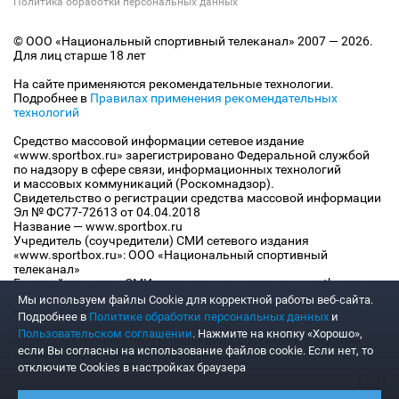
Политика обработки персональных данных
© ООО «Национальный спортивный телеканал» 2007 — 2026.
Для лиц старше 18 лет
На сайте применяются рекомендательные технологии.
Подробнее в
Правилах применения рекомендательных
технологий
Средство массовой информации сетевое издание
«www.sportbox.ru» зарегистрировано Федеральной службой
по надзору в сфере связи, информационных технологий
и массовых коммуникаций (Роскомнадзор).
Свидетельство о регистрации средства массовой информации
Эл № ФС77-72613 от 04.04.2018
Название — www.sportbox.ru
Учредитель (соучредители) СМИ сетевого издания
«www.sportbox.ru»: ООО «Национальный спортивный
телеканал»
Главный редактор СМИ сетевого издания «www.sportbox.ru»:
Конов В.А.
Мы используем файлы Сookie для корректной работы веб-сайта.
Номер телефона редакции СМИ сетевого издания
Подробнее в
Политике обработки персональных данных
и
«www.sportbox.ru»: +7 (495) 653 8419
Пользовательском соглашении
. Нажмите на кнопку «Хорошо»,
Адрес электронной почты редакции СМИ сетевого издания
если Вы согласны на использование файлов cookie. Если нет, то
«www.sportbox.ru»: editor@sportbox.ru
отключите Cookies в настройках браузера