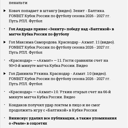
пенальти
Ковач попадает в штангу (видео). Зенит - Балтика.
FONBET Кубок России по футболу сезона 2026 - 2027 гг.
Путь РПЛ. Футбол
Гол Андраде принес «Зениту» победу над «Балтикой» в
матче Кубка России по футболу
Гол Максима Самородова. Краснодар - Ахмат. 1:1 (видео).
FONBET Кубок России по футболу сезона 2026 - 2027 гг.
Путь РПЛ. Футбол
«Краснодар» — «Ахмат» — 1:1. Гости сравняли счет на
90+3‑й минуте матча Кубка России. Видео
Гол Даниила Уткина. Краснодар - Ахмат. 1:0 (видео).
FONBET Кубок России по футболу сезона 2026 - 2027 гг.
Путь РПЛ. Футбол
«Краснодар» — «Ахмат» 1:0. Уткин открыл счет на 66‑й
минуте матча Кубка России. Видео
Кондаков получил удар локтем в лицо и не смог
продолжить игру с «Балтикой» в Кубке России
Винисиус удалил все публикации, а также упоминания
о «Реале» в соцсетях