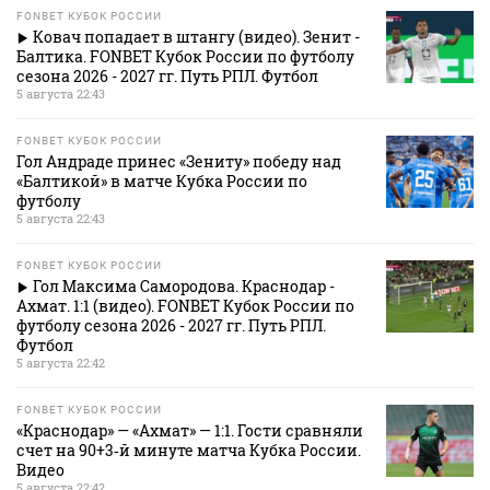
FONBET КУБОК РОССИИ
Ковач попадает в штангу (видео). Зенит -
Балтика. FONBET Кубок России по футболу
сезона 2026 - 2027 гг. Путь РПЛ. Футбол
5 августа 22:43
FONBET КУБОК РОССИИ
Гол Андраде принес «Зениту» победу над
«Балтикой» в матче Кубка России по
футболу
5 августа 22:43
FONBET КУБОК РОССИИ
Гол Максима Самородова. Краснодар -
Ахмат. 1:1 (видео). FONBET Кубок России по
футболу сезона 2026 - 2027 гг. Путь РПЛ.
Футбол
5 августа 22:42
FONBET КУБОК РОССИИ
«Краснодар» — «Ахмат» — 1:1. Гости сравняли
счет на 90+3‑й минуте матча Кубка России.
Видео
5 августа 22:42