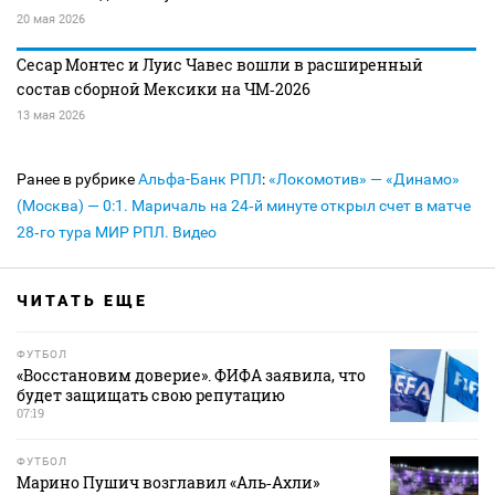
20 мая 2026
Сесар Монтес и Луис Чавес вошли в расширенный
состав сборной Мексики на ЧМ‑2026
13 мая 2026
Ранее в рубрике
Альфа-Банк РПЛ
:
«Локомотив» — «Динамо»
(Москва) — 0:1. Маричаль на 24‑й минуте открыл счет в матче
28‑го тура МИР РПЛ. Видео
ЧИТАТЬ ЕЩЕ
ФУТБОЛ
«Восстановим доверие». ФИФА заявила, что
будет защищать свою репутацию
07:19
ФУТБОЛ
Марино Пушич возглавил «Аль‑Ахли»