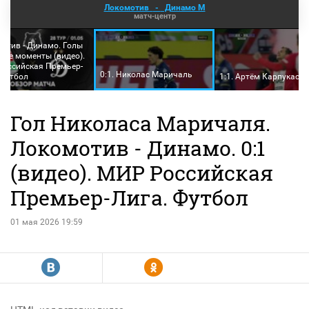
Локомотив
-
Динамо М
матч-центр
отив - Динамо. Голы
шие моменты (видео).
оссийская Премьер-
0:1. Николас Маричаль
 Футбол
1:1. Артём Карпукас
Гол Николаса Маричаля.
Локомотив - Динамо. 0:1
(видео). МИР Российская
Премьер-Лига. Футбол
01 мая 2026 19:59
R
Y