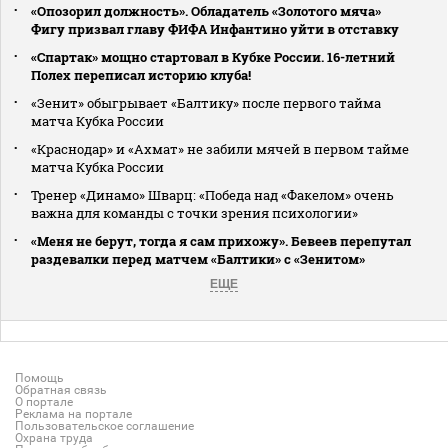
«Опозорил должность». Обладатель «Золотого мяча»
Фигу призвал главу ФИФА Инфантино уйти в отставку
«Спартак» мощно стартовал в Кубке России. 16-летний
Полех переписал историю клуба!
«Зенит» обыгрывает «Балтику» после первого тайма
матча Кубка России
«Краснодар» и «Ахмат» не забили мячей в первом тайме
матча Кубка России
Тренер «Динамо» Шварц: «Победа над «Факелом» очень
важна для команды с точки зрения психологии»
«Меня не берут, тогда я сам прихожу». Бевеев перепутал
раздевалки перед матчем «Балтики» с «Зенитом»
ЕЩЕ
Помощь
Обратная связь
О портале
Реклама на портале
Пользовательское соглашение
Охрана труда