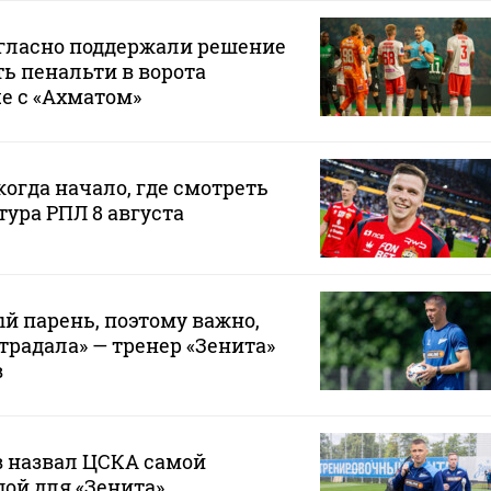
гласно поддержали решение
ь пенальти в ворота
че с «Ахматом»
когда начало, где смотреть
тура РПЛ 8 августа
й парень, поэтому важно,
традала» — тренер «Зенита»
в
 назвал ЦСКА самой
ой для «Зенита»