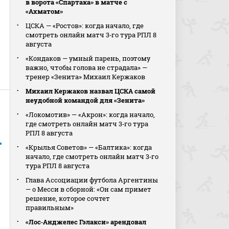
в ворота «Спартака» в матче с
«Ахматом»
ЦСКА — «Ростов»: когда начало, где
смотреть онлайн матч 3‑го тура РПЛ 8
августа
«Кондаков — умный парень, поэтому
важно, чтобы голова не страдала» —
тренер «Зенита» Михаил Кержаков
Михаил Кержаков назвал ЦСКА самой
неудобной командой для «Зенита»
«Локомотив» — «Акрон»: когда начало,
где смотреть онлайн матч 3‑го тура
РПЛ 8 августа
«Крылья Советов» — «Балтика»: когда
начало, где смотреть онлайн матч 3‑го
тура РПЛ 8 августа
Глава Ассоциации футбола Аргентины
— о Месси в сборной: «Он сам примет
решение, которое сочтет
правильным»
«Лос‑Анджелес Гэлакси» арендовал