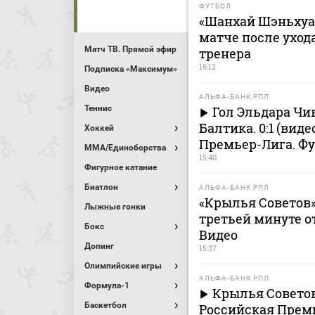
ФУТБОЛ
«Шанхай Шэньхуа»
матче после ухода
Матч ТВ. Прямой эфир
тренера
16:12
Подписка «Максимум»
Видео
АЛЬФА-БАНК РПЛ
Теннис
Гол Эльдара Чи
Балтика. 0:1 (вид
Хоккей
Премьер-Лига. Ф
MMA/Единоборства
15:40
Фигурное катание
Биатлон
АЛЬФА-БАНК РПЛ
«Крылья Советов» 
Лыжные гонки
третьей минуте о
Бокс
Видео
Допинг
15:37
Олимпийские игры
АЛЬФА-БАНК РПЛ
Формула-1
Крылья Советов
Баскетбол
Российская Премь