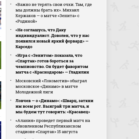
«Важно не терять свои очки. Там, где
мы должны брать их». Михаил
Кержаков — о матче «Зенита» с
«Родиной»
«Не соглашусь, что Даку
индивидуалист. Доволен, что у нас
появился новый яркий форвард» —
Карседо
«Игра с «Зенитом» показала, что
«Спартак» готов бороться за
чемпионство. Он будет фаворитом
матча с «Краснодаром» — Гладилин
Московский «Локомотив» обыграл
московское «Динамо» в матче
Молодежной лиги
Ловчев — о «Динамо»: «Шварц, заткни
им всем рот. Выиграй три матча, и
мы будем тут говорить: «Красавец»
«Алания» проведет первый матч на
обновленном Республиканском
стадионе «Спартак» 15 августа