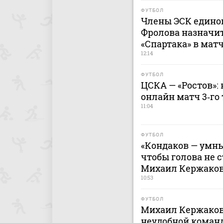
ФУТБОЛ
Члены ЭСК едино
Фролова назначит
«Спартака» в мат
12:14
ФУТБОЛ
ЦСКА — «Ростов»: 
онлайн матч 3‑го 
11:04
ФУТБОЛ
«Кондаков — умны
чтобы голова не с
Михаил Кержако
10:53
ФУТБОЛ
Михаил Кержаков
неудобной команд