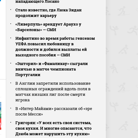
нападающего Лосано
Стало известно, где Люка Зидан
продолжит карьеру
«Ливерпуль» арендует Араухо у
«Барселоны» — СМИ
Инфантино во время работы генсеком
УЕФА повысил любовницу в
должности и добился выплаты ей
выходного пособия — СМИ
«Эшторил» и «Фамаликау» сыграли
вничью в матче чемпионата
Португалии
В Англии запретили использование
сплошных ограждений вдоль поля в
матчах низших лиг после смерти
игрока
В «Интер Майами» рассказали об «эре
после Месси»
Григорян: «У всех есть своя система,
своя кухня. И многие опасаются, что
Дзюба может нарушить эту кухню»