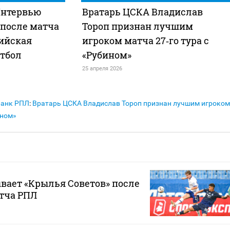
Интервью
Вратарь ЦСКА Владислав
 после матча
Тороп признан лучшим
сийская
игроком матча 27‑го тура с
утбол
«Рубином»
25 апреля 2026
Банк РПЛ
:
Вратарь ЦСКА Владислав Тороп признан лучшим игроком
ином»
вает «Крылья Советов» после
тча РПЛ