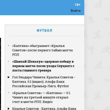
Войти
ФУТБОЛ
«Балтика» обыгрывает «Крылья
Советов» после первого тайма матча
РПЛ
«Шанхай Шэньхуа» одержал победу в
первом матче после ухода Слуцкого с
поста главного тренера
Гол Эльдара Чивича. Крылья Советов -
Балтика. 0:1 (видео). Альфа-Банк
Российская Премьер-Лига. Футбол
«Крылья Советов» — «Балтика» — 0:1.
Чивич на третьей минуте открыл
счет в матче РПЛ. Видео
Крылья Советов - Балтика. Альфа-Банк