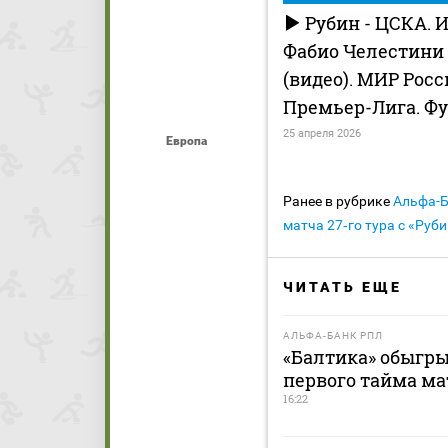
Рубин - ЦСКА. 
Фабио Челестини
(видео). МИР Рос
Премьер-Лига. Ф
25 апреля 2026
Европа
Ранее в рубрике
Альфа-
матча 27‑го тура с «Руб
ЧИТАТЬ ЕЩЕ
АЛЬФА-БАНК РПЛ
«Балтика» обыгры
первого тайма ма
16:22