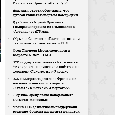
Российская Премьер-Лига. Тур 3
Аршавин ответил Овечкину, что
футбол является спортом номер один
Футболист сборной Бразилии
Гимараеш перешел из «Ньюкасла» в
«Арсенал» за £75 млн
«Крылья Советов» и «Балтика» назвали
. Интервью
Рубин - ЦСКА. Интервью
Рубин - ЦСКА. Интервью
стартовые составы на матч РПЛ
ича в
Владислава Торопа после
Фабио Челестини после
ча (видео).
матча (видео). МИР
матча (видео). МИР
Отец Лионеля Месси скончался в
кая Премьер-
Российская Премьер-Лига.
Российская Премьер-Лига.
возрасте 68 лет — СМИ
Футбол
Футбол
ЭСК поддержала решение Карасева не
фиксировать нарушение Алибекова на
форварде «Локомотива» Руденко
ЭСК поддержала решение Фролова не
назначать пенальти в ворота
«Ахмата» в матче со «Спартаком»
«Родина» арендовала нападающего
«Ахмата» Мансилью
Члены ЭСК единогласно поддержали
решение Фролова назначить пенальти