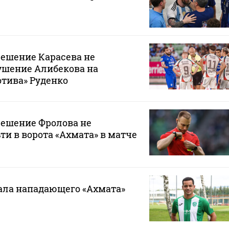
решение Карасева не
ушение Алибекова на
тива» Руденко
решение Фролова не
ти в ворота «Ахмата» в матче
ала нападающего «Ахмата»