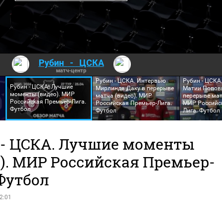
Рубин
-
ЦСКА
матч-центр
Рубин - ЦСКА. Интервью
Рубин - ЦСКА
Рубин - ЦСКА. Лучшие
Мирлинда Даку в перерыве
Матии Попов
моменты (видео). МИР
матча (видео). МИР
перерыве мат
Российская Премьер-Лига.
Российская Премьер-Лига.
МИР Российс
Футбол
Футбол
Лига. Футбол
 - ЦСКА. Лучшие моменты
о). МИР Российская Премьер-
Футбол
2:01