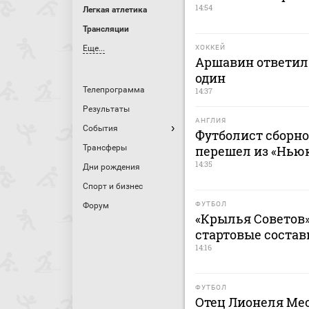
14:54
Легкая атлетика
Трансляции
Еще...
ХОККЕЙ
Аршавин ответил 
один
Телепрограмма
14:37
Результаты
АНГЛИЯ
События
Футболист сборн
Трансферы
перешел из «Ньюк
14:35
Дни рождения
Спорт и бизнес
ФУТБОЛ
Форум
«Крылья Советов»
стартовые состав
14:16
ФУТБОЛ
Отец Лионеля Мес