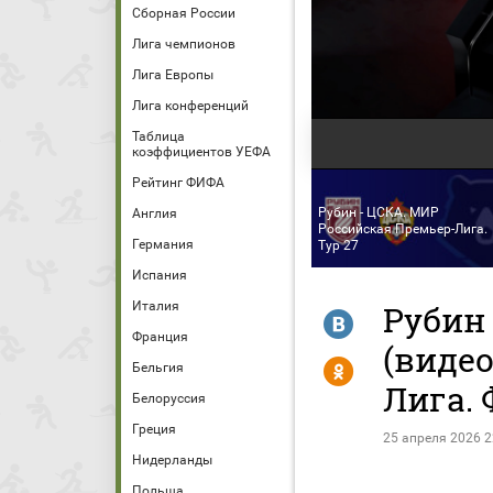
Сборная России
Лига чемпионов
Лига Европы
Лига конференций
Таблица
коэффициентов УЕФА
Рейтинг ФИФА
Рубин - ЦСКА. МИР
Англия
Российская Премьер-Лига.
Германия
Тур 27
Испания
Италия
Рубин
R
Франция
(виде
Y
Бельгия
Лига. 
Белоруссия
Греция
25 апреля 2026 2
Нидерланды
Польша