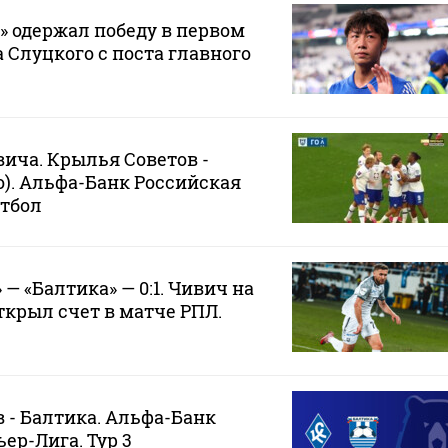
 одержал победу в первом
 Слуцкого с поста главного
вича. Крылья Советов -
ео). Альфа-Банк Российская
утбол
— «Балтика» — 0:1. Чивич на
ткрыл счет в матче РПЛ.
 - Балтика. Альфа-Банк
ер-Лига. Тур 3