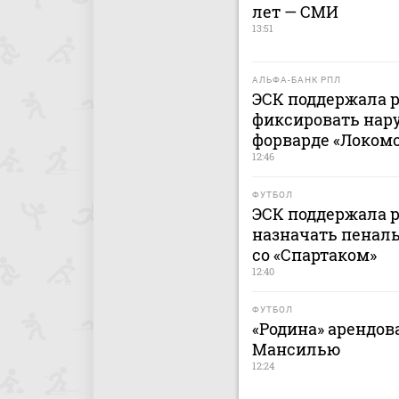
лет — СМИ
13:51
АЛЬФА-БАНК РПЛ
ЭСК поддержала 
фиксировать нар
форварде «Локомо
12:46
ФУТБОЛ
ЭСК поддержала 
назначать пеналь
со «Спартаком»
12:40
ФУТБОЛ
«Родина» арендов
Мансилью
12:24