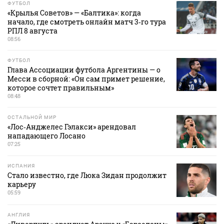
ФУТБОЛ
«Крылья Советов» — «Балтика»: когда
начало, где смотреть онлайн матч 3‑го тура
РПЛ 8 августа
08:56
ФУТБОЛ
Глава Ассоциации футбола Аргентины — о
Месси в сборной: «Он сам примет решение,
которое сочтет правильным»
08:48
ОСТАЛЬНОЙ МИР
«Лос‑Анджелес Гэлакси» арендовал
нападающего Лосано
07:25
ИСПАНИЯ
Стало известно, где Люка Зидан продолжит
карьеру
05:59
АНГЛИЯ