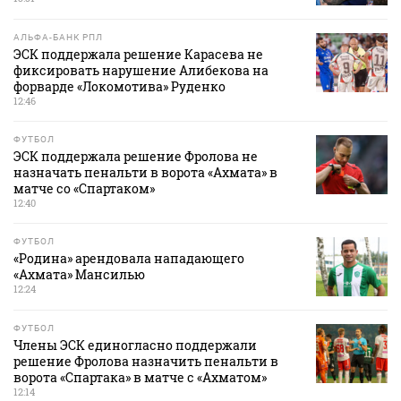
АЛЬФА-БАНК РПЛ
ЭСК поддержала решение Карасева не
фиксировать нарушение Алибекова на
форварде «Локомотива» Руденко
12:46
ФУТБОЛ
ЭСК поддержала решение Фролова не
назначать пенальти в ворота «Ахмата» в
матче со «Спартаком»
12:40
ФУТБОЛ
«Родина» арендовала нападающего
«Ахмата» Мансилью
12:24
ФУТБОЛ
Члены ЭСК единогласно поддержали
решение Фролова назначить пенальти в
ворота «Спартака» в матче с «Ахматом»
12:14