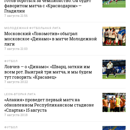
готов бороться за чемпионство. Он будет
фаворитом матча с «Краснодаром» —
Гладилин
7 августа 21:56
МОЛОДЕЖНАЯ ФУТБОЛЬНАЯ ЛИГА
Московский «Локомотив» обыграл
московское «Динамо» в матче Молодежной
лиги
7 августа 21:03
ФУТБОЛ
Ловчев — о «Динамо»: «Шварц, заткни им
всем рот. Выиграй три матча, и мы будем
тут говорить: «Красавец»
7 августа 20:22
LEON-ВТОРАЯ ЛИГА
«Алания» проведет первый матч на
обновленном Республиканском стадионе
«Спартак» 15 августа
7 августа 20:18
ФУТБОЛ