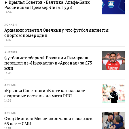
Крылья Советов - Балтика. Альфа-Банк
Российская Премьер-Лига. Тур 3
14:54
ХОККЕЙ
Аршавин ответил Овечкину, что футбол является
спортом номер один
14:37
АНГЛИЯ
Футболист сборной Бразилии Гимараеш
перешел из «Ньюкасла» в «Арсенал» за £75
млн
14:35
ФУТБОЛ
«Крылья Советов» и «Балтика» назвали
стартовые составы на матч РПЛ
14:16
ФУТБОЛ
Отец Лионеля Месси скончался в возрасте
68 лет — СМИ
13:51