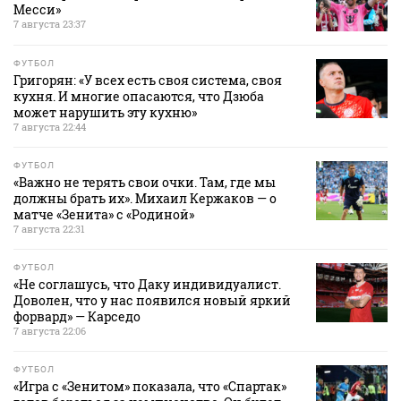
Месси»
7 августа 23:37
ФУТБОЛ
Григорян: «У всех есть своя система, своя
кухня. И многие опасаются, что Дзюба
может нарушить эту кухню»
7 августа 22:44
ФУТБОЛ
«Важно не терять свои очки. Там, где мы
должны брать их». Михаил Кержаков — о
матче «Зенита» с «Родиной»
7 августа 22:31
ФУТБОЛ
«Не соглашусь, что Даку индивидуалист.
Доволен, что у нас появился новый яркий
форвард» — Карседо
7 августа 22:06
ФУТБОЛ
«Игра с «Зенитом» показала, что «Спартак»