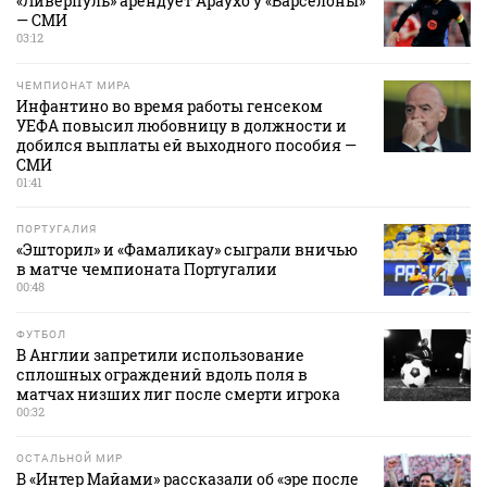
«Ливерпуль» арендует Араухо у «Барселоны»
— СМИ
03:12
ЧЕМПИОНАТ МИРА
Инфантино во время работы генсеком
УЕФА повысил любовницу в должности и
добился выплаты ей выходного пособия —
СМИ
01:41
ПОРТУГАЛИЯ
«Эшторил» и «Фамаликау» сыграли вничью
в матче чемпионата Португалии
00:48
ФУТБОЛ
В Англии запретили использование
сплошных ограждений вдоль поля в
матчах низших лиг после смерти игрока
00:32
ОСТАЛЬНОЙ МИР
В «Интер Майами» рассказали об «эре после