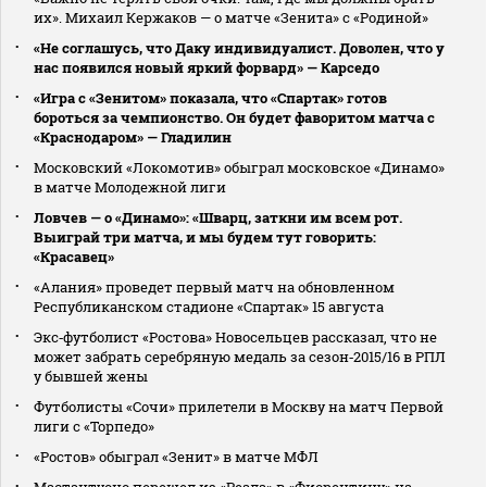
их». Михаил Кержаков — о матче «Зенита» с «Родиной»
«Не соглашусь, что Даку индивидуалист. Доволен, что у
нас появился новый яркий форвард» — Карседо
«Игра с «Зенитом» показала, что «Спартак» готов
бороться за чемпионство. Он будет фаворитом матча с
«Краснодаром» — Гладилин
Московский «Локомотив» обыграл московское «Динамо»
в матче Молодежной лиги
Ловчев — о «Динамо»: «Шварц, заткни им всем рот.
Выиграй три матча, и мы будем тут говорить:
«Красавец»
«Алания» проведет первый матч на обновленном
Республиканском стадионе «Спартак» 15 августа
Экс‑футболист «Ростова» Новосельцев рассказал, что не
может забрать серебряную медаль за сезон‑2015/16 в РПЛ
у бывшей жены
Футболисты «Сочи» прилетели в Москву на матч Первой
лиги с «Торпедо»
«Ростов» обыграл «Зенит» в матче МФЛ
Мастантуоно перешел из «Реала» в «Фиорентину» на