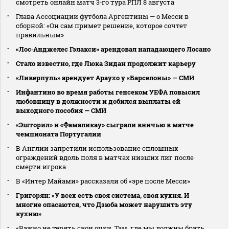
смотреть онлайн матч 3‑го тура РПЛ 8 августа
Глава Ассоциации футбола Аргентины — о Месси в
сборной: «Он сам примет решение, которое сочтет
правильным»
«Лос‑Анджелес Гэлакси» арендовал нападающего Лосано
Стало известно, где Люка Зидан продолжит карьеру
«Ливерпуль» арендует Араухо у «Барселоны» — СМИ
Инфантино во время работы генсеком УЕФА повысил
любовницу в должности и добился выплаты ей
выходного пособия — СМИ
«Эшторил» и «Фамаликау» сыграли вничью в матче
чемпионата Португалии
В Англии запретили использование сплошных
ограждений вдоль поля в матчах низших лиг после
смерти игрока
В «Интер Майами» рассказали об «эре после Месси»
Григорян: «У всех есть своя система, своя кухня. И
многие опасаются, что Дзюба может нарушить эту
кухню»
«Важно не терять свои очки. Там, где мы должны брать