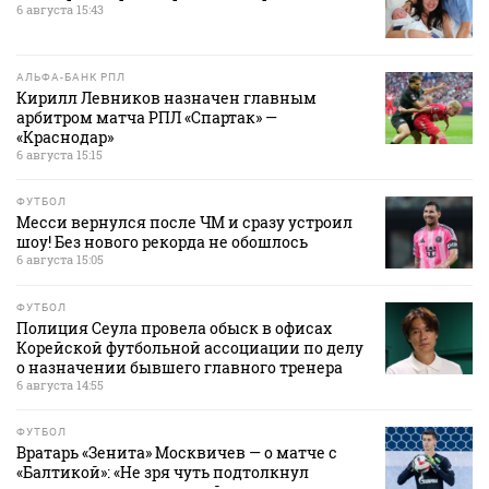
6 августа 15:43
АЛЬФА-БАНК РПЛ
Кирилл Левников назначен главным
арбитром матча РПЛ «Спартак» —
«Краснодар»
6 августа 15:15
ФУТБОЛ
Месси вернулся после ЧМ и сразу устроил
шоу! Без нового рекорда не обошлось
6 августа 15:05
ФУТБОЛ
Полиция Сеула провела обыск в офисах
Корейской футбольной ассоциации по делу
о назначении бывшего главного тренера
6 августа 14:55
ФУТБОЛ
Вратарь «Зенита» Москвичев — о матче с
«Балтикой»: «Не зря чуть подтолкнул