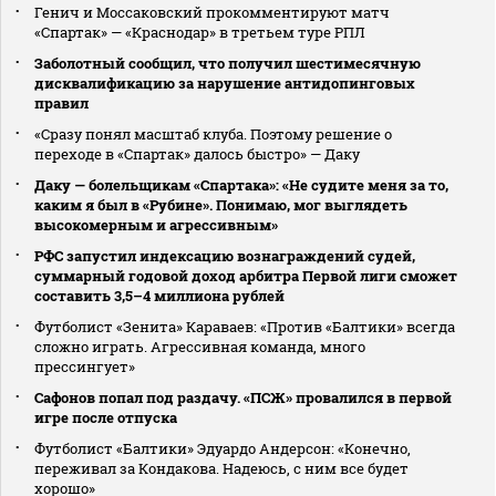
Генич и Моссаковский прокомментируют матч
«Спартак» — «Краснодар» в третьем туре РПЛ
Заболотный сообщил, что получил шестимесячную
дисквалификацию за нарушение антидопинговых
правил
«Сразу понял масштаб клуба. Поэтому решение о
переходе в «Спартак» далось быстро» — Даку
Даку — болельщикам «Спартака»: «Не судите меня за то,
каким я был в «Рубине». Понимаю, мог выглядеть
высокомерным и агрессивным»
РФС запустил индексацию вознаграждений судей,
суммарный годовой доход арбитра Первой лиги сможет
составить 3,5–4 миллиона рублей
Футболист «Зенита» Караваев: «Против «Балтики» всегда
сложно играть. Агрессивная команда, много
прессингует»
Сафонов попал под раздачу. «ПСЖ» провалился в первой
игре после отпуска
Футболист «Балтики» Эдуардо Андерсон: «Конечно,
переживал за Кондакова. Надеюсь, с ним все будет
хорошо»