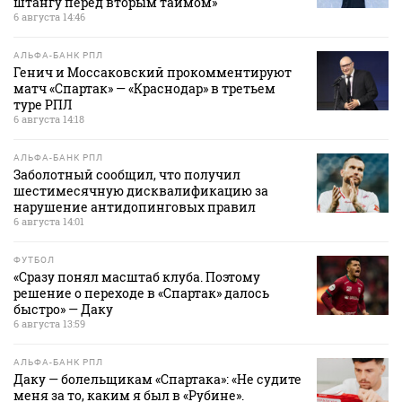
штангу перед вторым таймом»
6 августа 14:46
АЛЬФА-БАНК РПЛ
Генич и Моссаковский прокомментируют
матч «Спартак» — «Краснодар» в третьем
туре РПЛ
6 августа 14:18
АЛЬФА-БАНК РПЛ
Заболотный сообщил, что получил
шестимесячную дисквалификацию за
нарушение антидопинговых правил
6 августа 14:01
ФУТБОЛ
«Сразу понял масштаб клуба. Поэтому
решение о переходе в «Спартак» далось
быстро» — Даку
6 августа 13:59
АЛЬФА-БАНК РПЛ
Даку — болельщикам «Спартака»: «Не судите
меня за то, каким я был в «Рубине».