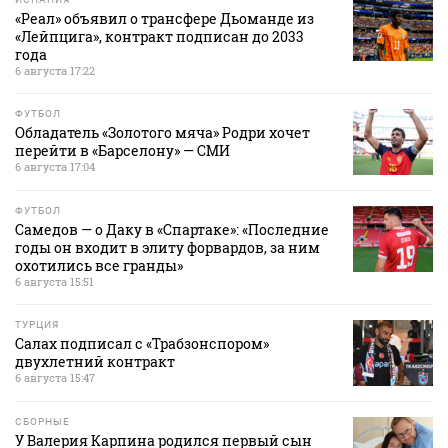
«Реал» объявил о трансфере Дьоманде из
«Лейпцига», контракт подписан до 2033
года
6 августа 17:22
ФУТБОЛ
Обладатель «Золотого мяча» Родри хочет
перейти в «Барселону» — СМИ
6 августа 17:04
ФУТБОЛ
Самедов — о Даку в «Спартаке»: «Последние
годы он входит в элиту форвардов, за ним
охотились все гранды»
6 августа 15:51
ТУРЦИЯ
Салах подписал с «Трабзонспором»
двухлетний контракт
6 августа 15:47
СБОРНЫЕ
У Валерия Карпина родился первый сын