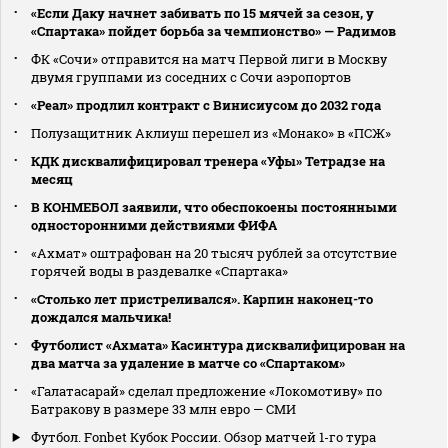
«Если Даку начнет забивать по 15 мячей за сезон, у
«Спартака» пойдет борьба за чемпионство» — Радимов
ФК «Сочи» отправится на матч Первой лиги в Москву
двумя группами из соседних с Сочи аэропортов
«Реал» продлил контракт с Винисиусом до 2032 года
Полузащитник Аклиуш перешел из «Монако» в «ПСЖ»
КДК дисквалифицировал тренера «Уфы» Тетрадзе на
месяц
В КОНМЕБОЛ заявили, что обеспокоены постоянными
односторонними действиями ФИФА
«Ахмат» оштрафован на 20 тысяч рублей за отсутствие
горячей воды в раздевалке «Спартака»
«Столько лет пристреливался». Карпин наконец-то
дождался мальчика!
Футболист «Ахмата» Касинтура дисквалифицирован на
два матча за удаление в матче со «Спартаком»
«Галатасарай» сделал предложение «Локомотиву» по
Батракову в размере 33 млн евро — СМИ
Футбол. Fonbet Кубок России. Обзор матчей 1-го тура