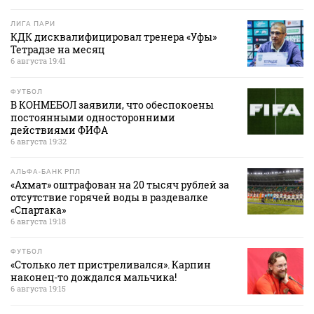
ЛИГА ПАРИ
КДК дисквалифицировал тренера «Уфы»
Тетрадзе на месяц
6 августа 19:41
ФУТБОЛ
В КОНМЕБОЛ заявили, что обеспокоены
постоянными односторонними
действиями ФИФА
6 августа 19:32
АЛЬФА-БАНК РПЛ
«Ахмат» оштрафован на 20 тысяч рублей за
отсутствие горячей воды в раздевалке
«Спартака»
6 августа 19:18
ФУТБОЛ
«Столько лет пристреливался». Карпин
наконец-то дождался мальчика!
6 августа 19:15