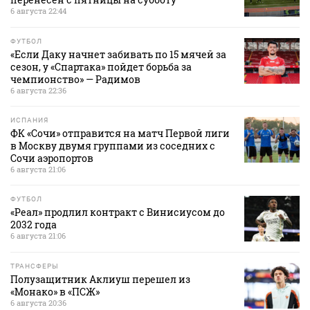
6 августа 22:44
ФУТБОЛ
«Если Даку начнет забивать по 15 мячей за
сезон, у «Спартака» пойдет борьба за
чемпионство» — Радимов
6 августа 22:36
ИСПАНИЯ
ФК «Сочи» отправится на матч Первой лиги
в Москву двумя группами из соседних с
Сочи аэропортов
6 августа 21:06
ФУТБОЛ
«Реал» продлил контракт с Винисиусом до
2032 года
6 августа 21:06
ТРАНСФЕРЫ
Полузащитник Аклиуш перешел из
«Монако» в «ПСЖ»
6 августа 20:36