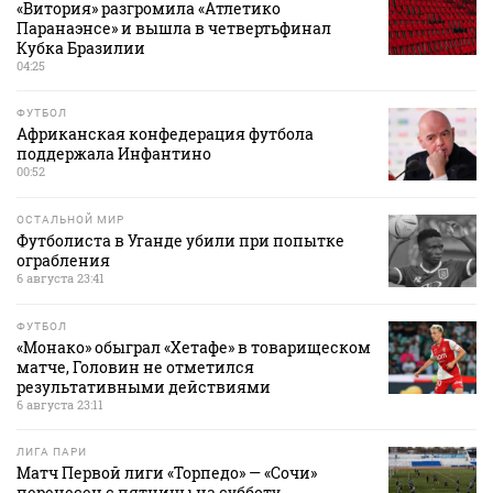
«Витория» разгромила «Атлетико
Паранаэнсе» и вышла в четвертьфинал
Кубка Бразилии
04:25
ФУТБОЛ
Африканская конфедерация футбола
поддержала Инфантино
00:52
ОСТАЛЬНОЙ МИР
Футболиста в Уганде убили при попытке
ограбления
6 августа 23:41
ФУТБОЛ
«Монако» обыграл «Хетафе» в товарищеском
матче, Головин не отметился
результативными действиями
6 августа 23:11
ЛИГА ПАРИ
Матч Первой лиги «Торпедо» — «Сочи»
перенесен с пятницы на субботу