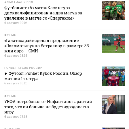
АЛЬФА-БАНК РПЛ
Футболист «Ахмата» Касинтура
дисквалифицирован на два матча за
удаление в матче со «Спартаком»
6 августа 19:04
ФУТБОЛ
«Галатасарай» сделал предложение
«Локомотиву» по Батракову в размере 33
млн евро — СМИ
6 августа 18:36
FONBET КУБОК РОССИИ
Футбол. Fonbet Кубок России. Обзор
матчей 1-го тура
6 августа 18:20
ФУТБОЛ
УЕФА потребовал от Инфантино гарантий
того, что он больше не будет «уродовать»
игру
6 августа 17:36
ИСПАНИЯ