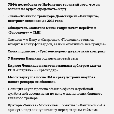
УЕФА потребовал от Инфантино гарантий того, что он
больше не будет «уродовать» игру
«Реал» объявил о трансфере Дьоманде из «Лейпцига»,
контракт подписан до 2033 года
Обладатель «Золотого мяча» Родри хочет перейти в
«Барселону» — СМИ
Самедов — о Даку в «Спартаке»: «Последние годы он
входит в элиту форвардов, за ним охотились все гранды»
Салах подписал с «Трабзонспором» двухлетний контракт
У Валерия Карпина родился первый сын
Кирилл Левников назначен главным арбитром матча
РПЛ «Спартак» — «Краснодар»
Месси вернулся после ЧМ и сразу устроил шоу! Без
нового рекорда не обошлось
Полиция Сеула провела обыск в офисах Корейской
футбольной ассоциации по делу о назначении бывшего
главного тренера
Вратарь «Зенита» Москвичев — о матче с «Балтикой»: «Не
зря чуть подтолкнул штангу перед вторым таймом»