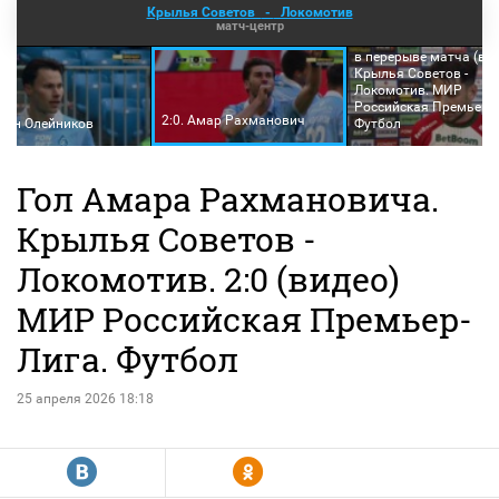
Крылья Советов
-
Локомотив
матч-центр
Интервью Данила Пр
в перерыве матча (вид
Крылья Советов -
Локомотив. МИР
Российская Премьер-Л
2:0. Амар Рахманович
Иван Олейников
Футбол
Гол Амара Рахмановича.
Крылья Советов -
Локомотив. 2:0 (видео)
МИР Российская Премьер-
Лига. Футбол
25 апреля 2026 18:18
R
Y