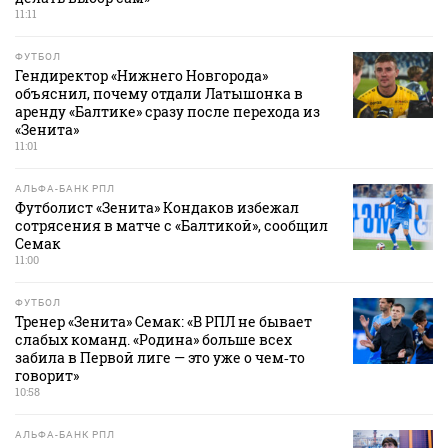
11:11
ФУТБОЛ
Гендиректор «Нижнего Новгорода»
объяснил, почему отдали Латышонка в
аренду «Балтике» сразу после перехода из
«Зенита»
11:01
АЛЬФА-БАНК РПЛ
Футболист «Зенита» Кондаков избежал
сотрясения в матче с «Балтикой», сообщил
Семак
11:00
ФУТБОЛ
Тренер «Зенита» Семак: «В РПЛ не бывает
слабых команд. «Родина» больше всех
забила в Первой лиге — это уже о чем‑то
говорит»
10:58
АЛЬФА-БАНК РПЛ