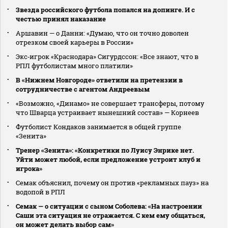
Звезда российского футбола попался на допинге. И с
честью принял наказание
Аршавин — о Данни: «Думаю, что он точно доволен
отрезком своей карьеры в России»
Экс‑игрок «Краснодара» Сигурдссон: «Все знают, что в
РПЛ футболистам много платили»
В «Нижнем Новгороде» ответили на претензии в
сотрудничестве с агентом Андреевым
«Возможно, «Динамо» не совершает трансферы, потому
что Шварца устраивает нынешний состав» — Корнеев
Футболист Кондаков занимается в общей группе
«Зенита»
Тренер «Зенита»: «Конкретики по Луису Энрике нет.
Уйти может любой, если предложение устроит клуб и
игрока»
Семак объяснил, почему он против «рекламных пауз» на
водопой в РПЛ
Семак — о ситуации с сыном Соболева: «На настроении
Саши эта ситуация не отражается. С кем ему общаться,
он может делать выбор сам»