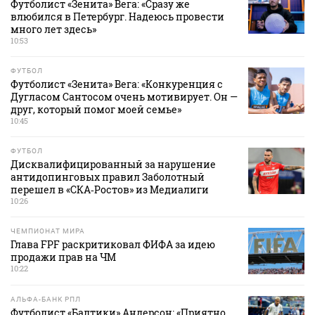
Футболист «Зенита» Вега: «Сразу же
влюбился в Петербург. Надеюсь провести
много лет здесь»
10:53
ФУТБОЛ
Футболист «Зенита» Вега: «Конкуренция с
Дугласом Сантосом очень мотивирует. Он —
друг, который помог моей семье»
10:45
ФУТБОЛ
Дисквалифицированный за нарушение
антидопинговых правил Заболотный
перешел в «СКА‑Ростов» из Медиалиги
10:26
ЧЕМПИОНАТ МИРА
Глава FPF раскритиковал ФИФА за идею
продажи прав на ЧМ
10:22
АЛЬФА-БАНК РПЛ
Футболист «Балтики» Андерсон: «Приятно