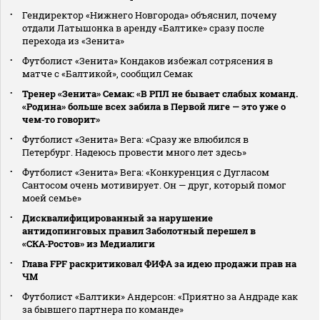
Гендиректор «Нижнего Новгорода» объяснил, почему
отдали Латышонка в аренду «Балтике» сразу после
перехода из «Зенита»
Футболист «Зенита» Кондаков избежал сотрясения в
матче с «Балтикой», сообщил Семак
Тренер «Зенита» Семак: «В РПЛ не бывает слабых команд.
«Родина» больше всех забила в Первой лиге — это уже о
чем‑то говорит»
Футболист «Зенита» Вега: «Сразу же влюбился в
Петербург. Надеюсь провести много лет здесь»
Футболист «Зенита» Вега: «Конкуренция с Дугласом
Сантосом очень мотивирует. Он — друг, который помог
моей семье»
Дисквалифицированный за нарушение
антидопинговых правил Заболотный перешел в
«СКА‑Ростов» из Медиалиги
Глава FPF раскритиковал ФИФА за идею продажи прав на
ЧМ
Футболист «Балтики» Андерсон: «Приятно за Андраде как
за бывшего партнера по команде»