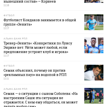
нынешний состав» — Корнеев
11:18
ФУТБОЛ
Футболист Кондаков занимается в общей
группе «Зенита»
11:17
АЛЬФА-БАНК РПЛ
Тренер «Зенита»: «Конкретики по Луису
Энрике нет. Уйти может любой, если
предложение устроит клуб и игрока»
11:17
ФУТБОЛ
Семак объяснил, почему он против
«рекламных пауз» на водопой в РПЛ
11:11
АЛЬФА-БАНК РПЛ
Семак — о ситуации с сыном Соболева: «На
настроении Саши эта ситуация не
отражается. С кем ему общаться, он может
делать выбор сам»