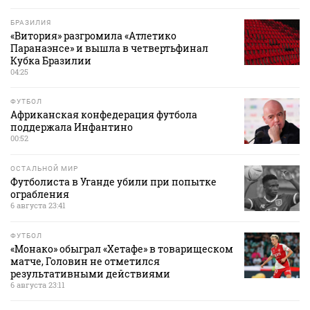
БРАЗИЛИЯ
«Витория» разгромила «Атлетико
Паранаэнсе» и вышла в четвертьфинал
Кубка Бразилии
04:25
ФУТБОЛ
Африканская конфедерация футбола
поддержала Инфантино
00:52
ОСТАЛЬНОЙ МИР
Футболиста в Уганде убили при попытке
ограбления
6 августа 23:41
ФУТБОЛ
«Монако» обыграл «Хетафе» в товарищеском
матче, Головин не отметился
результативными действиями
6 августа 23:11