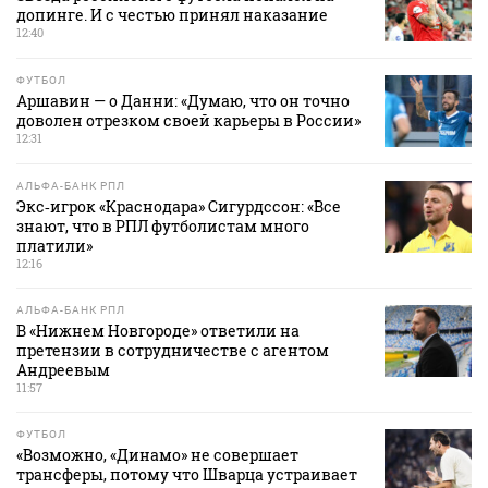
допинге. И с честью принял наказание
12:40
ФУТБОЛ
Аршавин — о Данни: «Думаю, что он точно
доволен отрезком своей карьеры в России»
12:31
АЛЬФА-БАНК РПЛ
Экс‑игрок «Краснодара» Сигурдссон: «Все
знают, что в РПЛ футболистам много
платили»
12:16
АЛЬФА-БАНК РПЛ
В «Нижнем Новгороде» ответили на
претензии в сотрудничестве с агентом
Андреевым
11:57
ФУТБОЛ
«Возможно, «Динамо» не совершает
трансферы, потому что Шварца устраивает