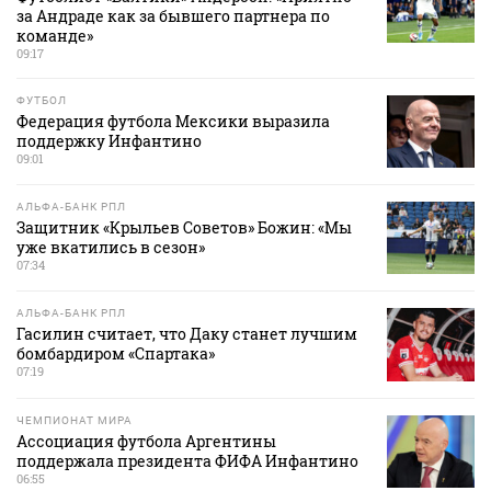
за Андраде как за бывшего партнера по
команде»
09:17
ФУТБОЛ
Федерация футбола Мексики выразила
поддержку Инфантино
09:01
АЛЬФА-БАНК РПЛ
Защитник «Крыльев Советов» Божин: «Мы
уже вкатились в сезон»
07:34
АЛЬФА-БАНК РПЛ
Гасилин считает, что Даку станет лучшим
бомбардиром «Спартака»
07:19
ЧЕМПИОНАТ МИРА
Ассоциация футбола Аргентины
поддержала президента ФИФА Инфантино
06:55