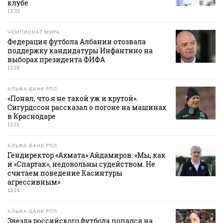
клубе
13:32
ЧЕМПИОНАТ МИРА
Федерация футбола Албании отозвала
поддержку кандидатуры Инфантино на
выборах президента ФИФА
13:18
АЛЬФА-БАНК РПЛ
«Понял, что я не такой уж и крутой».
Сигурдссон рассказал о погоне на машинах
в Краснодаре
13:15
АЛЬФА-БАНК РПЛ
Гендиректор «Ахмата» Айдамиров: «Мы, как
и «Спартак», недовольны судейством. Не
считаем поведение Касинтуры
агрессивным»
13:14
АЛЬФА-БАНК РПЛ
Звезда российского футбола попался на