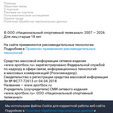
Помощь
Обратная связь
О портале
Реклама на портале
Пользовательское соглашение
Охрана труда
Политика обработки персональных данных
© ООО «Национальный спортивный телеканал» 2007 — 2026.
Для лиц старше 18 лет
На сайте применяются рекомендательные технологии.
Подробнее в
Правилах применения рекомендательных
технологий
Средство массовой информации сетевое издание
«www.sportbox.ru» зарегистрировано Федеральной службой
по надзору в сфере связи, информационных технологий
и массовых коммуникаций (Роскомнадзор).
Свидетельство о регистрации средства массовой информации
Эл № ФС77-72613 от 04.04.2018
Название — www.sportbox.ru
Учредитель (соучредители) СМИ сетевого издания
«www.sportbox.ru»: ООО «Национальный спортивный
телеканал»
Главный редактор СМИ сетевого издания «www.sportbox.ru»:
Конов В.А.
Мы используем файлы Сookie для корректной работы веб-сайта.
Номер телефона редакции СМИ сетевого издания
Подробнее в
Политике обработки персональных данных
и