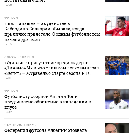
поста главы ФИФА
14:58
ФУТБОЛ
Инал Танашев — о судействе в
Кабардино‑Балкарии: «Бывало, когда
прилично прилетало. С одним футболистом
начали драться»
14:16
АЛЬФА-БАНК РПЛ
«Удивляет присутствие среди лидеров
«Динамо» Мх и что слишком легко выиграл
«Зенит» — Журавель о старте сезона РПЛ
14:01
ФУТБОЛ
Футболисту сборной Англии Тони
предъявлено обвинение в нападении в
клубе
13:32
ЧЕМПИОНАТ МИРА
Федерация футбола Албании отозвала