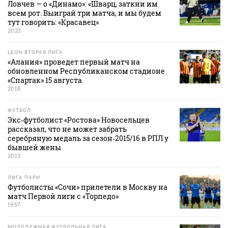
Ловчев — о «Динамо»: «Шварц, заткни им
всем рот. Выиграй три матча, и мы будем
тут говорить: «Красавец»
20:22
LEON-ВТОРАЯ ЛИГА
«Алания» проведет первый матч на
обновленном Республиканском стадионе
«Спартак» 15 августа
20:18
ФУТБОЛ
Экс‑футболист «Ростова» Новосельцев
рассказал, что не может забрать
серебряную медаль за сезон‑2015/16 в РПЛ у
бывшей жены
20:13
ЛИГА ПАРИ
Футболисты «Сочи» прилетели в Москву на
матч Первой лиги с «Торпедо»
19:57
МОЛОДЕЖНАЯ ФУТБОЛЬНАЯ ЛИГА