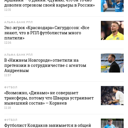
доволен отрезком своей карьеры в России»
12:31
АЛЬФА-БАНК РПЛ
Экс‑игрок «Краснодара» Сигурдссон: «Все
знают, что в РПЛ футболистам много
платили»
12:16
АЛЬФА-БАНК РПЛ
В «Нижнем Новгороде» ответили на
претензии в сотрудничестве с агентом
Андреевым
11:57
ФУТБОЛ
«Возможно, «Динамо» не совершает
трансферы, потому что Шварца устраивает
нынешний состав» — Корнеев
11:18
ФУТБОЛ
Футболист Кондаков занимается в общей