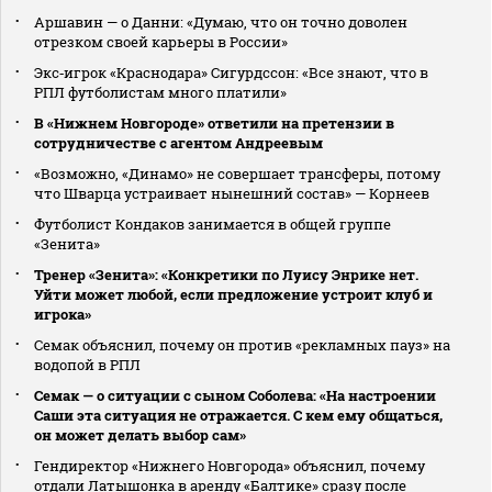
Аршавин — о Данни: «Думаю, что он точно доволен
отрезком своей карьеры в России»
Экс‑игрок «Краснодара» Сигурдссон: «Все знают, что в
РПЛ футболистам много платили»
В «Нижнем Новгороде» ответили на претензии в
сотрудничестве с агентом Андреевым
«Возможно, «Динамо» не совершает трансферы, потому
что Шварца устраивает нынешний состав» — Корнеев
Футболист Кондаков занимается в общей группе
«Зенита»
Тренер «Зенита»: «Конкретики по Луису Энрике нет.
Уйти может любой, если предложение устроит клуб и
игрока»
Семак объяснил, почему он против «рекламных пауз» на
водопой в РПЛ
Семак — о ситуации с сыном Соболева: «На настроении
Саши эта ситуация не отражается. С кем ему общаться,
он может делать выбор сам»
Гендиректор «Нижнего Новгорода» объяснил, почему
отдали Латышонка в аренду «Балтике» сразу после