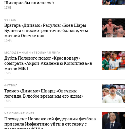
Шикарно бы вписался!»
17:01
ФУТБОЛ
Вратарь «Динамо» Расулов: «Боев Шары
Буллета я посмотрел точно больше, чем
матчей Овечкина»
16:44
МОЛОДЕЖНАЯ ФУТБОЛЬНАЯ ЛИГА
Дубль Полевого помог «Краснодару»
обыграть «Акрон‑Академию Коноплева» в
матче МФЛ
16:19
ФУТБОЛ
Тренер «Динамо» Шварц: «Овечкин —
легенда. В любое время мы его ждем»
16:19
ЧЕМПИОНАТ МИРА
Президент Норвежской федерации футбола
призвала Инфантино уйти в отставку с