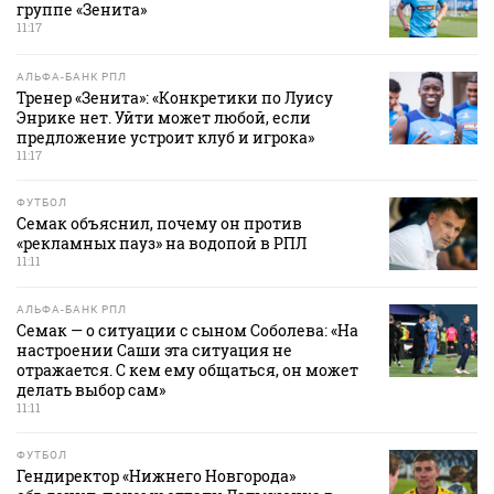
группе «Зенита»
11:17
АЛЬФА-БАНК РПЛ
Тренер «Зенита»: «Конкретики по Луису
Энрике нет. Уйти может любой, если
предложение устроит клуб и игрока»
11:17
ФУТБОЛ
Семак объяснил, почему он против
«рекламных пауз» на водопой в РПЛ
11:11
АЛЬФА-БАНК РПЛ
Семак — о ситуации с сыном Соболева: «На
настроении Саши эта ситуация не
отражается. С кем ему общаться, он может
делать выбор сам»
11:11
ФУТБОЛ
Гендиректор «Нижнего Новгорода»