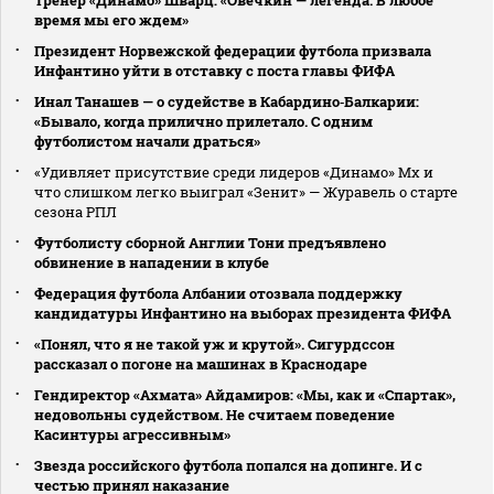
время мы его ждем»
Президент Норвежской федерации футбола призвала
Инфантино уйти в отставку с поста главы ФИФА
Инал Танашев — о судействе в Кабардино‑Балкарии:
«Бывало, когда прилично прилетало. С одним
футболистом начали драться»
«Удивляет присутствие среди лидеров «Динамо» Мх и
что слишком легко выиграл «Зенит» — Журавель о старте
сезона РПЛ
Футболисту сборной Англии Тони предъявлено
обвинение в нападении в клубе
Федерация футбола Албании отозвала поддержку
кандидатуры Инфантино на выборах президента ФИФА
«Понял, что я не такой уж и крутой». Сигурдссон
рассказал о погоне на машинах в Краснодаре
Гендиректор «Ахмата» Айдамиров: «Мы, как и «Спартак»,
недовольны судейством. Не считаем поведение
Касинтуры агрессивным»
Звезда российского футбола попался на допинге. И с
честью принял наказание