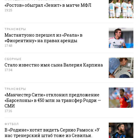
«Ростов» обыграл «Зенит» в матче МФЛ
19:25
ТРАНСФЕРЫ
Мастантуоно перешел из «Реала» в
«Фиорентину» на правах аренды
17:48
СБОРНЫЕ
Стало известно имя сына Валерия Карпина
17:34
ТРАНСФЕРЫ
«Манчестер Сити» отклонил предложение
«Барселоны» в €50 млн за трансфер Родри —
СМИ
17:16
ФУТБОЛ
В «Родине» хотят видеть Серхио Рамоса: «У
нас тренерский штаб тоже из Севильи.