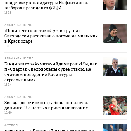
поддержку кандидатуры Инфантино на
выборах президента ФИФА
13:18
АЛЬФА-БАНК РПЛ
«Понял, что я не такой уж и крутой».
Сигурдссон рассказал о погоне на машинах
в Краснодаре
13:15
АЛЬФА-БАНК РПЛ
Гендиректор «Ахмата» Айдамиров: «Мы, как
и «Спартак», недовольны судейством. Не
считаем поведение Касинтуры
агрессивным»
13:14
АЛЬФА-БАНК РПЛ
Звезда российского футбола попался на
допинге. И с честью принял наказание
12:40
ФУТБОЛ
Аршавин — о Данни: «Думаю, что он точно