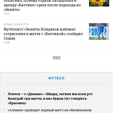
объяснил, почему отдали Латышонка в
аренду «Балтике» сразу после перехода из
«Зенита»
11:01
АЛЬФА-БАНК РПЛ
Футболист «Зенита» Кондаков избежал
сотрясения в матче с «Балтикой», сообщил
Семак
11:00
ЕЩЕ
ФУТБОЛ
Ловчев — о «Динамо»: «Шварц, заткни им всем рот.
Выиграй три матча, и мы будем тут говорить:
«Красавец»
«Алания» проведет первый матч на обновленном