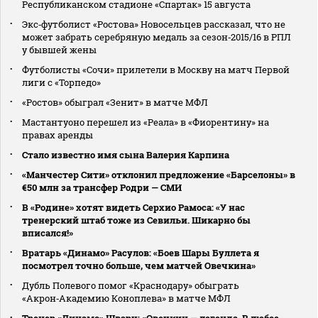
Республиканском стадионе «Спартак» 15 августа
Экс‑футболист «Ростова» Новосельцев рассказал, что не
может забрать серебряную медаль за сезон‑2015/16 в РПЛ
у бывшей жены
Футболисты «Сочи» прилетели в Москву на матч Первой
лиги с «Торпедо»
«Ростов» обыграл «Зенит» в матче МФЛ
Мастантуоно перешел из «Реала» в «Фиорентину» на
правах аренды
Стало известно имя сына Валерия Карпина
«Манчестер Сити» отклонил предложение «Барселоны» в
€50 млн за трансфер Родри — СМИ
В «Родине» хотят видеть Серхио Рамоса: «У нас
тренерский штаб тоже из Севильи. Шикарно бы
вписался!»
Вратарь «Динамо» Расулов: «Боев Шары Буллета я
посмотрел точно больше, чем матчей Овечкина»
Дубль Полевого помог «Краснодару» обыграть
«Акрон‑Академию Коноплева» в матче МФЛ
Тренер «Динамо» Шварц: «Овечкин — легенда. В любое