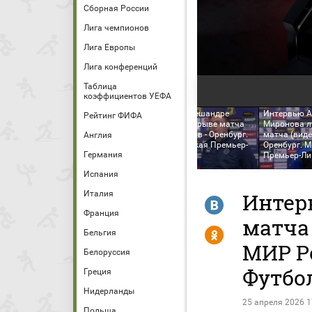
Сборная России
Лига чемпионов
Лига Европы
Лига конференций
Таблица
коэффициентов УЕФА
Интервью Алексея
Интервью Алешандре
Интервью А
Рейтинг ФИФА
Миронова в перерыве
Жезуса в перерыве матча
Миронова л
матча (видео). Ростов -
(видео). Ростов - Оренбург.
матча (видео
Англия
Оренбург. МИР Российская
МИР Российская Премьер-
Оренбург. 
Германия
Премьер-Лига. Футбол
Лига. Футбол
Премьер-Ли
Испания
Италия
Интер
R
Франция
матча 
Y
Бельгия
МИР Р
Белоруссия
Футбо
Греция
Нидерланды
25 апреля 2026 1
Польша