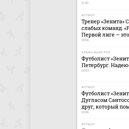
11:00
ФУТБОЛ
Тренер «Зенита» С
слабых команд. «
Первой лиге — это
10:58
АЛЬФА-БАНК РПЛ
Футболист «Зенит
Петербург. Надею
10:53
ФУТБОЛ
Футболист «Зенит
Дугласом Сантосо
друг, который по
10:45
ФУТБОЛ