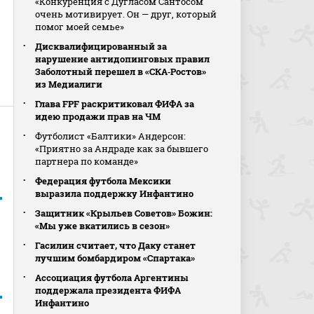
«Конкуренция с Дугласом Сантосом
очень мотивирует. Он — друг, который
помог моей семье»
Дисквалифицированный за
нарушение антидопинговых правил
Заболотный перешел в «СКА‑Ростов»
из Медиалиги
Глава FPF раскритиковал ФИФА за
идею продажи прав на ЧМ
Футболист «Балтики» Андерсон:
«Приятно за Андраде как за бывшего
партнера по команде»
Федерация футбола Мексики
выразила поддержку Инфантино
Защитник «Крыльев Советов» Божин:
«Мы уже вкатились в сезон»
Гасилин считает, что Даку станет
лучшим бомбардиром «Спартака»
Ассоциация футбола Аргентины
поддержала президента ФИФА
Инфантино