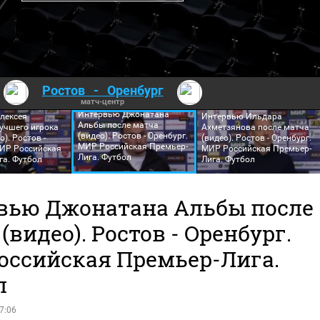
Ростов
-
Оренбург
матч-центр
Интервью Джонатана
лексея
Интервью Ильдара
Альбы после матча
учшего игрока
Ахметзянова после матча
(видео). Ростов - Оренбург.
). Ростов -
(видео). Ростов - Оренбург.
МИР Российская Премьер-
МИР Российская
МИР Российская Премьер-
Лига. Футбол
га. Футбол
Лига. Футбол
вью Джонатана Альбы после
(видео). Ростов - Оренбург.
оссийская Премьер-Лига.
л
7:06