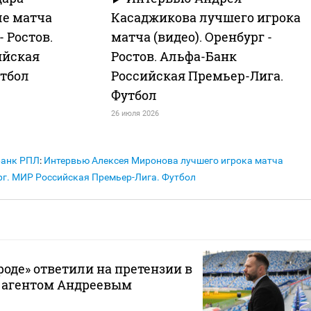
ле матча
Касаджикова лучшего игрока
- Ростов.
матча (видео). Оренбург -
ийская
Ростов. Альфа-Банк
утбол
Российская Премьер-Лига.
Футбол
26 июля 2026
Банк РПЛ
:
Интервью Алексея Миронова лучшего игрока матча
ург. МИР Российская Премьер-Лига. Футбол
оде» ответили на претензии в
с агентом Андреевым