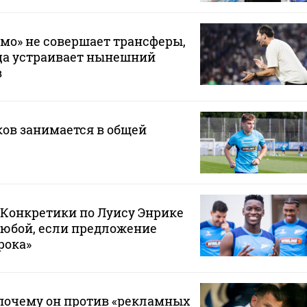
мо» не совершает трансферы,
ца устраивает нынешний
в
ов занимается в общей
 «Конкретики по Луису Энрике
любой, если предложение
рока»
почему он против «рекламных