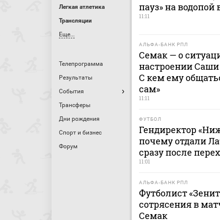
пауз» на водопой 
Легкая атлетика
11:11
Трансляции
Еще...
АЛЬФА-БАНК РПЛ
Семак — о ситуац
Телепрограмма
настроении Саши 
С кем ему общать
Результаты
сам»
События
11:11
Трансферы
Дни рождения
ФУТБОЛ
Гендиректор «Ниж
Спорт и бизнес
почему отдали Ла
Форум
сразу после перех
11:01
АЛЬФА-БАНК РПЛ
Футболист «Зенит
сотрясения в мат
Семак