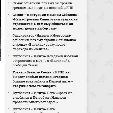
Семак объяснил, почему он против
«рекламных пауз» на водопой в РПЛ
Семак — о ситуации с сыном Соболева:
«На настроении Саши эта ситуация не
отражается. С кем ему общаться, он
может делать выбор сам»
Гендиректор «Нижнего Новгорода»
объяснил, почему отдали Латышонка
в аренду «Балтике» сразу после
перехода из «Зенита»
Футболист «Зенита» Кондаков избежал
сотрясения в матче с «Балтикой»,
сообщил Семак
Тренер «Зенита» Семак: «В РПЛ не
бывает слабых команд. «Родина»
больше всех забила в Первой лиге —
это уже о чем‑то говорит»
Футболист «Зенита» Вега: «Сразу же
влюбился в Петербург. Надеюсь
провести много лет здесь»
Футболист «Зенита» Вега: