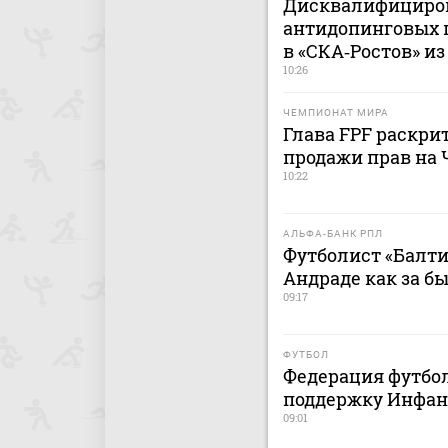
Дисквалифициро
антидопинговых 
в «СКА‑Ростов» и
10:26
ЧЕМПИОНАТ МИРА
Глава FPF раскри
продажи прав на
10:22
АЛЬФА-БАНК РПЛ
Футболист «Балти
Андраде как за б
09:17
ФУТБОЛ
Федерация футбо
поддержку Инфан
09:01