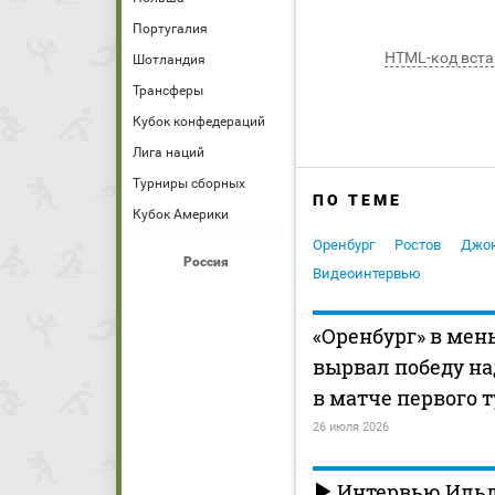
Португалия
HTML-код вста
Шотландия
Трансферы
Кубок конфедераций
Лига наций
Турниры сборных
ПО ТЕМЕ
Кубок Америки
Оренбург
Ростов
Джон
Россия
Видеоинтервью
«Оренбург» в ме
вырвал победу на
в матче первого 
26 июля 2026
Интервью Иль