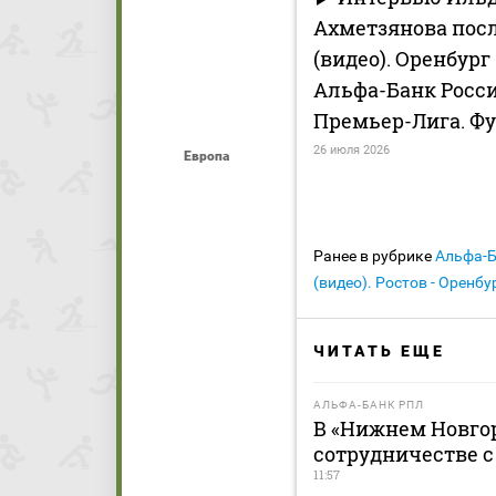
Ахметзянова пос
(видео). Оренбург 
Альфа-Банк Росс
Премьер-Лига. Ф
26 июля 2026
Европа
Ранее в рубрике
Альфа-
(видео). Ростов - Оренб
ЧИТАТЬ ЕЩЕ
АЛЬФА-БАНК РПЛ
В «Нижнем Новгор
сотрудничестве 
11:57