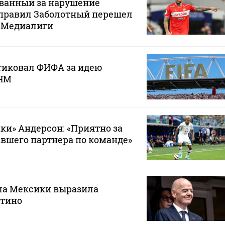
ванный за нарушение
правил Заболотный перешел
з Медиалиги
тиковал ФИФА за идею
 ЧМ
ки» Андерсон: «Приятно за
ывшего партнера по команде»
ла Мексики выразила
тино