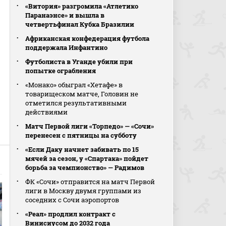
«Витория» разгромила «Атлетико
Паранаэнсе» и вышла в
четвертьфинал Кубка Бразилии
Африканская конфедерация футбола
поддержала Инфантино
Футболиста в Уганде убили при
попытке ограбления
«Монако» обыграл «Хетафе» в
товарищеском матче, Головин не
отметился результативными
действиями
Матч Первой лиги «Торпедо» — «Сочи»
перенесен с пятницы на субботу
«Если Даку начнет забивать по 15
мячей за сезон, у «Спартака» пойдет
борьба за чемпионство» — Радимов
ФК «Сочи» отправится на матч Первой
лиги в Москву двумя группами из
соседних с Сочи аэропортов
«Реал» продлил контракт с
Винисиусом до 2032 года