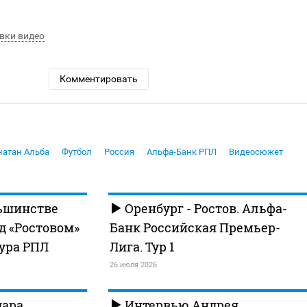
вки видео
Комментировать
атан Альба
Футбол
Россия
Альфа-Банк РПЛ
Видеосюжет
ньшинстве
Оренбург - Ростов. Альфа-
д «Ростовом»
Банк Российская Премьер-
тура РПЛ
Лига. Тур 1
26 июля 2026
дара
Интервью Андрея