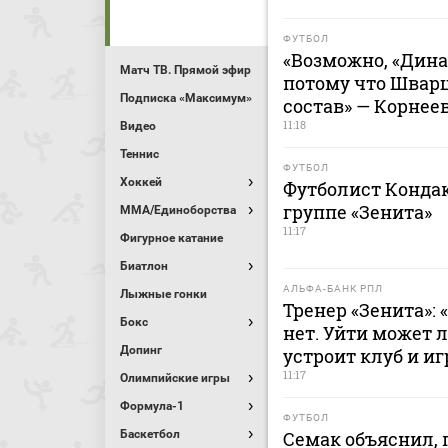
ФУТБОЛ
«Возможно, «Дина
Матч ТВ. Прямой эфир
потому что Швар
Подписка «Максимум»
состав» — Корнее
11:18
Видео
Теннис
ФУТБОЛ
Хоккей
Футболист Кондак
группе «Зенита»
MMA/Единоборства
11:17
Фигурное катание
Биатлон
АЛЬФА-БАНК РПЛ
Лыжные гонки
Тренер «Зенита»:
Бокс
нет. Уйти может 
Допинг
устроит клуб и иг
11:17
Олимпийские игры
Формула-1
ФУТБОЛ
Баскетбол
Семак объяснил, 