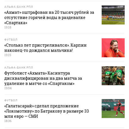
АЛЬФА-БАНК РПЛ
«Ахмат» оштрафован на 20 тысяч рублей за
отсутствие горячей воды в раздевалке
«Спартака»
19:18
ФУТБОЛ
«Столько лет пристреливался». Карпин
наконец-то дождался мальчика!
19:15
АЛЬФА-БАНК РПЛ
Футболист «Ахмата» Касинтура
дисквалифицирован на два матча за
удаление в матче со «Спартаком»
19:04
ФУТБОЛ
«Галатасарай» сделал предложение
«Локомотиву» по Батракову в размере 33
млн евро — СМИ
18:36