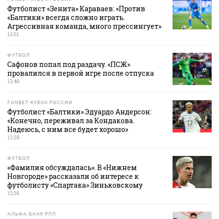
Футболист «Зенита» Караваев: «Против
«Балтики» всегда сложно играть.
Агрессивная команда, много прессингует»
12:51
ФУТБОЛ
Сафонов попал под раздачу. «ПСЖ»
провалился в первой игре после отпуска
12:46
FONBET КУБОК РОССИИ
Футболист «Балтики» Эдуардо Андерсон:
«Конечно, переживал за Кондакова.
Надеюсь, с ним все будет хорошо»
12:38
ФУТБОЛ
«Фамилия обсуждалась». В «Нижнем
Новгороде» рассказали об интересе к
футболисту «Спартака» Зиньковскому
12:36
АЛЬФА-БАНК РПЛ