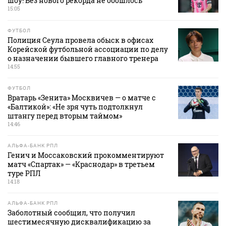
шоу! Без нового рекорда не обошлось
15:05
ФУТБОЛ
Полиция Сеула провела обыск в офисах
Корейской футбольной ассоциации по делу
о назначении бывшего главного тренера
14:55
ФУТБОЛ
Вратарь «Зенита» Москвичев — о матче с
«Балтикой»: «Не зря чуть подтолкнул
штангу перед вторым таймом»
14:46
АЛЬФА-БАНК РПЛ
Генич и Моссаковский прокомментируют
матч «Спартак» — «Краснодар» в третьем
туре РПЛ
14:18
АЛЬФА-БАНК РПЛ
Заболотный сообщил, что получил
шестимесячную дисквалификацию за