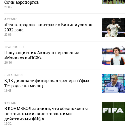
Сочи аэропортов
21:06
ФУТБОЛ
«Реал» продлил контракт с Винисиусом до
2032 года
21:06
ТРАНСФЕРЫ
Полузащитник Аклиуш перешел из
«Монако» в «ПСЖ»
20:36
ЛИГА ПАРИ
КДК дисквалифицировал тренера «Уфы»
Тетрадзе на месяц
19:41
ФУТБОЛ
В КОНМЕБОЛ заявили, что обеспокоены
постоянными односторонними
действиями ФИФА
19:32