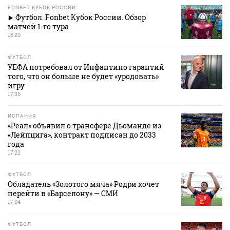
FONBET КУБОК РОССИИ
Футбол. Fonbet Кубок России. Обзор
матчей 1-го тура
18:20
ФУТБОЛ
УЕФА потребовал от Инфантино гарантий
того, что он больше не будет «уродовать»
игру
17:36
ИСПАНИЯ
«Реал» объявил о трансфере Дьоманде из
«Лейпцига», контракт подписан до 2033
года
17:22
ФУТБОЛ
Обладатель «Золотого мяча» Родри хочет
перейти в «Барселону» — СМИ
17:04
ФУТБОЛ