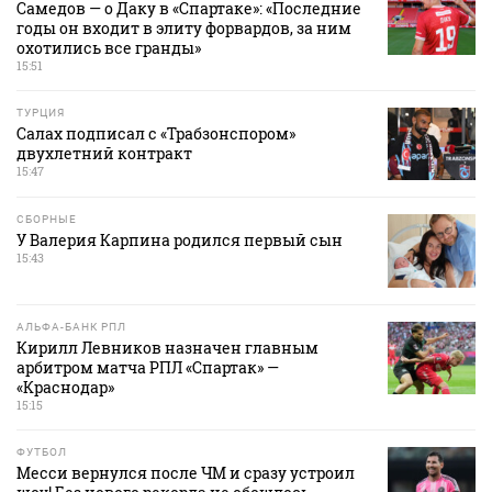
Самедов — о Даку в «Спартаке»: «Последние
годы он входит в элиту форвардов, за ним
охотились все гранды»
15:51
ТУРЦИЯ
Салах подписал с «Трабзонспором»
двухлетний контракт
15:47
СБОРНЫЕ
У Валерия Карпина родился первый сын
15:43
АЛЬФА-БАНК РПЛ
Кирилл Левников назначен главным
арбитром матча РПЛ «Спартак» —
«Краснодар»
15:15
ФУТБОЛ
Месси вернулся после ЧМ и сразу устроил