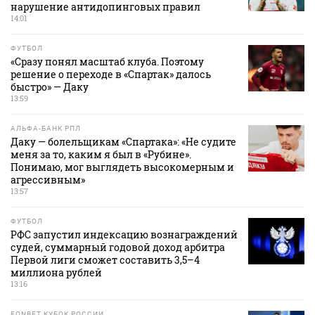
нарушение антидопинговых правил
14:01
ФУТБОЛ
«Сразу понял масштаб клуба. Поэтому
решение о переходе в «Спартак» далось
быстро» — Даку
13:59
АЛЬФА-БАНК РПЛ
Даку — болельщикам «Спартака»: «Не судите
меня за то, каким я был в «Рубине».
Понимаю, мог выглядеть высокомерным и
агрессивным»
13:57
ФУТБОЛ
РФС запустил индексацию вознаграждений
судей, суммарный годовой доход арбитра
Первой лиги сможет составить 3,5–4
миллиона рублей
13:16
FONBET КУБОК РОССИИ