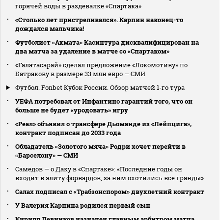
горячей воды в раздевалке «Спартака»
«Столько лет пристреливался». Карпин наконец-то
дождался мальчика!
Футболист «Ахмата» Касинтура дисквалифицирован на
два матча за удаление в матче со «Спартаком»
«Галатасарай» сделал предложение «Локомотиву» по
Батракову в размере 33 млн евро — СМИ
Футбол. Fonbet Кубок России. Обзор матчей 1-го тура
УЕФА потребовал от Инфантино гарантий того, что он
больше не будет «уродовать» игру
«Реал» объявил о трансфере Дьоманде из «Лейпцига»,
контракт подписан до 2033 года
Обладатель «Золотого мяча» Родри хочет перейти в
«Барселону» — СМИ
Самедов — о Даку в «Спартаке»: «Последние годы он
входит в элиту форвардов, за ним охотились все гранды»
Салах подписал с «Трабзонспором» двухлетний контракт
У Валерия Карпина родился первый сын
Кирилл Левников назначен главным арбитром матча