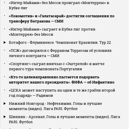
«Интер Майами» без Месси проиграл «Монтеррею» в
Кубке лиг
«Локомотив» и «Галатасарай» достигли соглашения по
трансферу Батракова — СМИ
«Интер Майами» сыграет в Кубке лиг против
«Монтеррея» без Месси
Ботафого - Флуминенсе. Чемпионат Бразилии. Тур 22
«ПСЖ» договорился с Ферраном Торресом об условиях
личного контракта — СМИ
«Спортинг» сыграл вничью с «Эштрелой» в матче
первого тура чемпионата Португалии
«Кто‑то целенаправленно пытается подорвать
авторитет нашего президента». ФИФА — об Инфантино
«ЦСКА может наступить на одни и те же грабли второй
год подряд» — Радимов
Нижний Новгород - Нефтехимик. Голы и лучшие
моменты (видео). Лига PARI. Футбол
Шинник - Арсенал. Голы и лучшие моменты (видео). Лига
PARI. Футбол