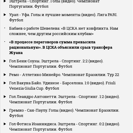
Эштрела - Спортинг. Голы (видео). Чемпионат
Португалии. Футбол
Урал - Уфа. Голы и лучшие моменты (видео). Лига PARI.
Футбол
Бабаев о работе Шевелева: «В ЦСКА нет конфликта. Нам
сложнее, чем другим российским клубам»
«В процессе переговоров сумма превысила
рациональную». В ЦСКА объяснили срыв трансфера
Жуана
Гол Бени Соузы. Эштрела - Спортинг. 2:2 (видео).
Чемпионат Португалии. Футбол
Ремо - Атлетико Минейро. Чемпионат Бразилии. Тур 22
Гол Вакуна Байо. Удинезе - Барселона. 1:0 (видео). Friuli
Venezia Giulia Cup. Футбол
Гол Леандро Антонетти. Эштрела - Спортинг. 1:2 (видео).
Чемпионат Португалии. Футбол
Гремио - Сан-Паулу. Голы (видео). Чемпионат Бразилии.
Футбол
Гол Фотиса Иоаннидиса. Эштрела - Спортинг. 0:2 (видео).
Чемпионат Португалии. Футбол