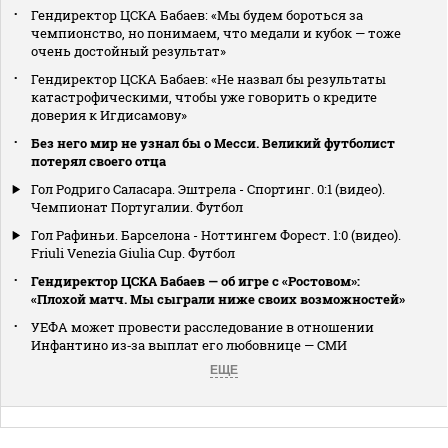
Гендиректор ЦСКА Бабаев: «Мы будем бороться за
чемпионство, но понимаем, что медали и кубок — тоже
очень достойный результат»
Гендиректор ЦСКА Бабаев: «Не назвал бы результаты
катастрофическими, чтобы уже говорить о кредите
доверия к Игдисамову»
Без него мир не узнал бы о Месси. Великий футболист
потерял своего отца
Гол Родриго Саласара. Эштрела - Спортинг. 0:1 (видео).
Чемпионат Португалии. Футбол
Гол Рафиньи. Барселона - Ноттингем Форест. 1:0 (видео).
Friuli Venezia Giulia Cup. Футбол
Гендиректор ЦСКА Бабаев — об игре с «Ростовом»:
«Плохой матч. Мы сыграли ниже своих возможностей»
УЕФА может провести расследование в отношении
Инфантино из‑за выплат его любовнице — СМИ
ЕЩЕ