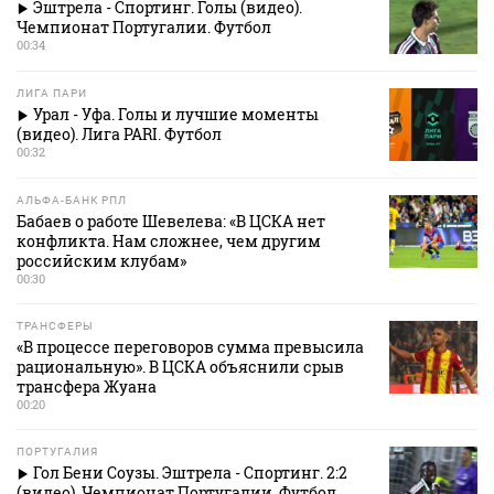
Эштрела - Спортинг. Голы (видео).
Чемпионат Португалии. Футбол
00:34
ЛИГА ПАРИ
Урал - Уфа. Голы и лучшие моменты
(видео). Лига PARI. Футбол
00:32
АЛЬФА-БАНК РПЛ
Бабаев о работе Шевелева: «В ЦСКА нет
конфликта. Нам сложнее, чем другим
российским клубам»
00:30
ТРАНСФЕРЫ
«В процессе переговоров сумма превысила
рациональную». В ЦСКА объяснили срыв
трансфера Жуана
00:20
ПОРТУГАЛИЯ
Гол Бени Соузы. Эштрела - Спортинг. 2:2
(видео). Чемпионат Португалии. Футбол