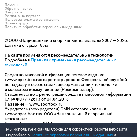
Помощь
Обратная связь
О портале
Реклама на портале
Пользовательское соглашение
Охрана труда
Политика обработки персональных данных
© ООО «Национальный спортивный телеканал» 2007 — 2026.
Для лиц старше 18 лет
На сайте применяются рекомендательные технологии.
Подробнее в
Правилах применения рекомендательных
технологий
Средство массовой информации сетевое издание
«www.sportbox.ru» зарегистрировано Федеральной службой
по надзору в сфере связи, информационных технологий
и массовых коммуникаций (Роскомнадзор).
Свидетельство о регистрации средства массовой информации
Эл № ФС77-72613 от 04.04.2018
Название — www.sportbox.ru
Учредитель (соучредители) СМИ сетевого издания
«www.sportbox.ru»: ООО «Национальный спортивный
телеканал»
Главный редактор СМИ сетевого издания «www.sportbox.ru»:
Конов В.А.
Мы используем файлы Сookie для корректной работы веб-сайта.
Номер телефона редакции СМИ сетевого издания
Подробнее в
Политике обработки персональных данных
и