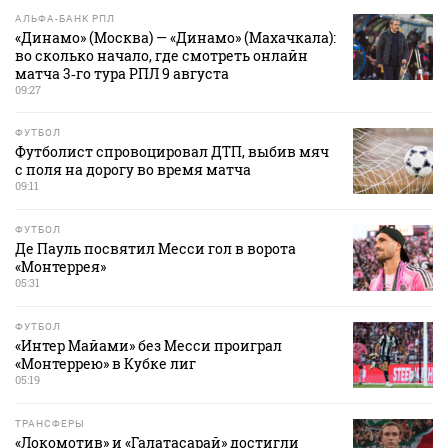
АЛЬФА-БАНК РПЛ
«Динамо» (Москва) — «Динамо» (Махачкала):
во сколько начало, где смотреть онлайн
матча 3‑го тура РПЛ 9 августа
09:27
ФУТБОЛ
Футболист спровоцировал ДТП, выбив мяч
с поля на дорогу во время матча
09:11
ФУТБОЛ
Де Пауль посвятил Месси гол в ворота
«Монтеррея»
05:31
ФУТБОЛ
«Интер Майами» без Месси проиграл
«Монтеррею» в Кубке лиг
05:19
ТРАНСФЕРЫ
«Локомотив» и «Галатасарай» достигли