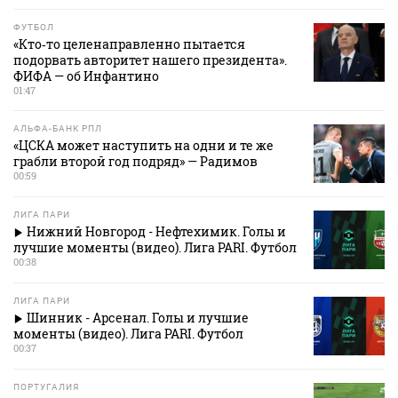
ФУТБОЛ
«Кто‑то целенаправленно пытается
подорвать авторитет нашего президента».
ФИФА — об Инфантино
01:47
АЛЬФА-БАНК РПЛ
«ЦСКА может наступить на одни и те же
грабли второй год подряд» — Радимов
00:59
ЛИГА ПАРИ
Нижний Новгород - Нефтехимик. Голы и
лучшие моменты (видео). Лига PARI. Футбол
00:38
ЛИГА ПАРИ
Шинник - Арсенал. Голы и лучшие
моменты (видео). Лига PARI. Футбол
00:37
ПОРТУГАЛИЯ