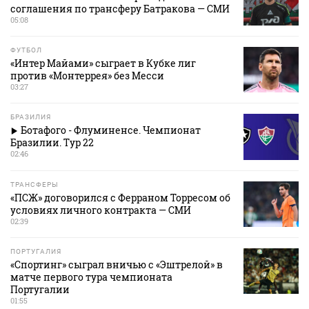
соглашения по трансферу Батракова — СМИ
05:08
ФУТБОЛ
«Интер Майами» сыграет в Кубке лиг
против «Монтеррея» без Месси
03:27
БРАЗИЛИЯ
Ботафого - Флуминенсе. Чемпионат
Бразилии. Тур 22
02:46
ТРАНСФЕРЫ
«ПСЖ» договорился с Ферраном Торресом об
условиях личного контракта — СМИ
02:39
ПОРТУГАЛИЯ
«Спортинг» сыграл вничью с «Эштрелой» в
матче первого тура чемпионата
Португалии
01:55