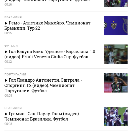
00:16
БРАЗИЛИЯ
Ремо - Атлетико Минейро. Чемпионат
Бразилии. Тур 22
00:15
ФУТБОЛ
Гол Вакуна Байо. Удинезе - Барселона. 1:0
(видео). Friuli Venezia Giulia Cup. Футбол
00:12
ПОРТУГАЛИЯ
Гол Леандро Антонетти. Эштрела -
Спортинг. 1:2 (видео). Чемпионат
Португалии. Футбол
00:09
БРАЗИЛИЯ
Гремио - Сан-Паулу. Голы (видео).
Чемпионат Бразилии. Футбол
00:08