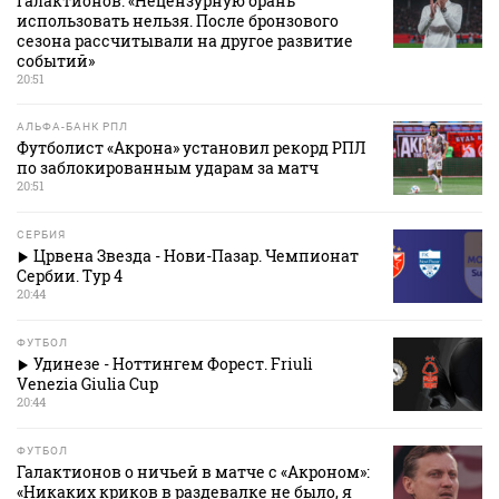
Галактионов: «Нецензурную брань
использовать нельзя. После бронзового
сезона рассчитывали на другое развитие
событий»
20:51
АЛЬФА-БАНК РПЛ
Футболист «Акрона» установил рекорд РПЛ
по заблокированным ударам за матч
20:51
СЕРБИЯ
Црвена Звезда - Нови-Пазар. Чемпионат
Сербии. Тур 4
20:44
ФУТБОЛ
Удинезе - Ноттингем Форест. Friuli
Venezia Giulia Cup
20:44
ФУТБОЛ
Галактионов о ничьей в матче с «Акроном»:
«Никаких криков в раздевалке не было, я