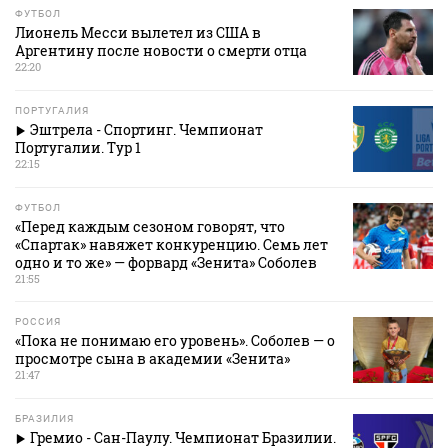
ФУТБОЛ
Лионель Месси вылетел из США в
Аргентину после новости о смерти отца
22:20
ПОРТУГАЛИЯ
Эштрела - Спортинг. Чемпионат
Португалии. Тур 1
22:15
ФУТБОЛ
«Перед каждым сезоном говорят, что
«Спартак» навяжет конкуренцию. Семь лет
одно и то же» — форвард «Зенита» Соболев
21:55
РОССИЯ
«Пока не понимаю его уровень». Соболев — о
просмотре сына в академии «Зенита»
21:47
БРАЗИЛИЯ
Гремио - Сан-Паулу. Чемпионат Бразилии.