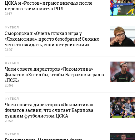
ЦСКА и «Ростов» играют вничью после
первого тайма матча РПЛ
21:17
ФУТБОЛ
Смородская: «Очень плохая игра у
«Локомотива», просто безобразие! Сложно
чего‑то ожидать, если нет усиления»
21:07
ФУТБОЛ
Член совета директоров «Локомотива»
Филатов: «Хотел бы, чтобы Батраков играл в
«ПСЖ»
20:54
ФУТБОЛ
Член совета директоров «Локомотива»
Филатов заявил, что считает Баринова
худшим футболистом ЦСКА
20:52
ФУТБОЛ