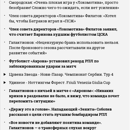
Смородская: «Очень плохая игра у «Локомотива», просто
безобразие! Сложно чего‑то ожидать, если нет усиления»
Член совета директоров «Локомотива» Филатов: «Хотел
бы, чтобы Батраков играл в «ПСЖ»
Член совета директоров «Локомотива» Филатов заявил,
что считает Баринова худшим футболистом ЦСКА
Галактионов: «Нецензурную брань использовать нельзя.
После бронзового сезона рассчитывали на другое
развитие событий»
Футболист «Акрона» установил рекорд РПЛ по
заблокированным ударам за матч
Црвена Звезда - Нови-Пазар. Чемпионат Сербии. Тур 4
Удинезе - Ноттингем Форест. Friuli Venezia Giulia Cup
Галактионов о ничьей в матче с «Акроном»: «Никаких
криков в раздевалке не было, я вижу, что команда хочет
переломить ситуацию»
«Держу это в голове». Нападающий «Зенита» Соболев
рассказал о цели стать лучшим бомбардиром РПЛ
«Все новости не добавляют позитива команде».
Галактионов — о трансферных слухах вокруг