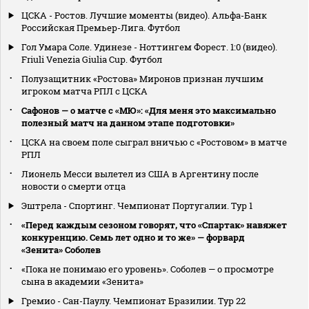
ЦСКА - Ростов. Лучшие моменты (видео). Альфа-Банк
Российская Премьер-Лига. Футбол
Гол Умара Соле. Удинезе - Ноттингем Форест. 1:0 (видео).
Friuli Venezia Giulia Cup. Футбол
Полузащитник «Ростова» Миронов признан лучшим
игроком матча РПЛ с ЦСКА
Сафонов — о матче с «МЮ»: «Для меня это максимально
полезный матч на данном этапе подготовки»
ЦСКА на своем поле сыграл вничью с «Ростовом» в матче
РПЛ
Лионель Месси вылетел из США в Аргентину после
новости о смерти отца
Эштрела - Спортинг. Чемпионат Португалии. Тур 1
«Перед каждым сезоном говорят, что «Спартак» навяжет
конкуренцию. Семь лет одно и то же» — форвард
«Зенита» Соболев
«Пока не понимаю его уровень». Соболев — о просмотре
сына в академии «Зенита»
Гремио - Сан-Паулу. Чемпионат Бразилии. Тур 22