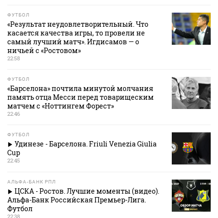
ФУТБОЛ
«Результат неудовлетворительный. Что
касается качества игры, то провели не
самый лучший матч». Игдисамов — о
ничьей с «Ростовом»
22:58
ФУТБОЛ
«Барселона» почтила минутой молчания
память отца Месси перед товарищеским
матчем с «Ноттингем Форест»
22:46
ФУТБОЛ
Удинезе - Барселона. Friuli Venezia Giulia
Cup
22:45
АЛЬФА-БАНК РПЛ
ЦСКА - Ростов. Лучшие моменты (видео).
Альфа-Банк Российская Премьер-Лига.
Футбол
22:38