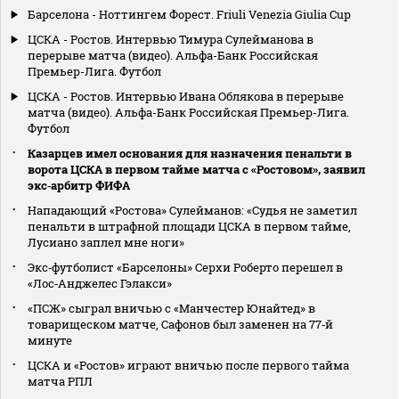
Барселона - Ноттингем Форест. Friuli Venezia Giulia Cup
ЦСКА - Ростов. Интервью Тимура Сулейманова в
перерыве матча (видео). Альфа-Банк Российская
Премьер-Лига. Футбол
ЦСКА - Ростов. Интервью Ивана Облякова в перерыве
матча (видео). Альфа-Банк Российская Премьер-Лига.
Футбол
Казарцев имел основания для назначения пенальти в
ворота ЦСКА в первом тайме матча с «Ростовом», заявил
экс‑арбитр ФИФА
Нападающий «Ростова» Сулейманов: «Судья не заметил
пенальти в штрафной площади ЦСКА в первом тайме,
Лусиано заплел мне ноги»
Экс‑футболист «Барселоны» Серхи Роберто перешел в
«Лос‑Анджелес Гэлакси»
«ПСЖ» сыграл вничью с «Манчестер Юнайтед» в
товарищеском матче, Сафонов был заменен на 77‑й
минуте
ЦСКА и «Ростов» играют вничью после первого тайма
матча РПЛ