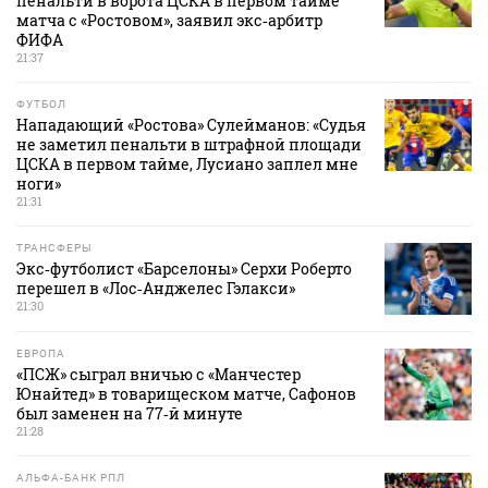
пенальти в ворота ЦСКА в первом тайме
матча с «Ростовом», заявил экс‑арбитр
ФИФА
21:37
ФУТБОЛ
Нападающий «Ростова» Сулейманов: «Судья
не заметил пенальти в штрафной площади
ЦСКА в первом тайме, Лусиано заплел мне
ноги»
21:31
ТРАНСФЕРЫ
Экс‑футболист «Барселоны» Серхи Роберто
перешел в «Лос‑Анджелес Гэлакси»
21:30
ЕВРОПА
«ПСЖ» сыграл вничью с «Манчестер
Юнайтед» в товарищеском матче, Сафонов
был заменен на 77‑й минуте
21:28
АЛЬФА-БАНК РПЛ