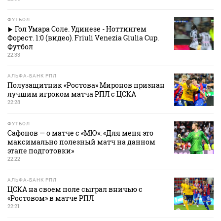
ФУТБОЛ
Гол Умара Соле. Удинезе - Ноттингем
Форест. 1:0 (видео). Friuli Venezia Giulia Cup.
Футбол
22:33
АЛЬФА-БАНК РПЛ
Полузащитник «Ростова» Миронов признан
лучшим игроком матча РПЛ с ЦСКА
22:28
ФУТБОЛ
Сафонов — о матче с «МЮ»: «Для меня это
максимально полезный матч на данном
этапе подготовки»
22:22
АЛЬФА-БАНК РПЛ
ЦСКА на своем поле сыграл вничью с
«Ростовом» в матче РПЛ
22:21