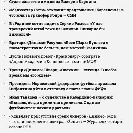
Стало известно имя сына Валерия Карпина
«Манчестер Сити» отклонил предложение «Барселоны» в
€50 млн за трансфер Родри — СМИ
В «Родине» хотят видеть Серхио Рамоса: «У нас
тренерский штаб тоже из Севильи. Шикарно бы
вписался!»
Вратарь «Динамо» Расулов: «Боев Шары Буллета я
посмотрел точно больше, чем матчей Овечкина»
Дубль Полевого помог «Краснодару» обыграть
«Акрон‑Академию Коноплева» в матче МФЛ
Тренер «Динамо» Шварц: «Овечкин — легенда. В любое
время мы его ждем»
Президент Норвежской федерации футбола призвала
Инфантино уйти в отставку с поста главы ФИФА
Инал Танашев — о судействе в Кабардино‑Балкарии:
«Бывало, когда прилично прилетало. С одним
футболистом начали драться»
«Удивляет присутствие среди лидеров «Динамо» Мх и
что слишком легко выиграл «Зенит» — Журавель о старте
сезона РПЛ