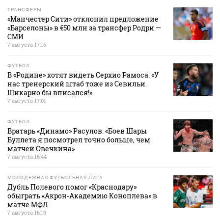
ТРАНСФЕРЫ
«Манчестер Сити» отклонил предложение
«Барселоны» в €50 млн за трансфер Родри —
СМИ
7 августа 17:16
ФУТБОЛ
В «Родине» хотят видеть Серхио Рамоса: «У
нас тренерский штаб тоже из Севильи.
Шикарно бы вписался!»
7 августа 17:01
ФУТБОЛ
Вратарь «Динамо» Расулов: «Боев Шары
Буллета я посмотрел точно больше, чем
матчей Овечкина»
7 августа 16:44
МОЛОДЕЖНАЯ ФУТБОЛЬНАЯ ЛИГА
Дубль Полевого помог «Краснодару»
обыграть «Акрон‑Академию Коноплева» в
матче МФЛ
7 августа 16:19