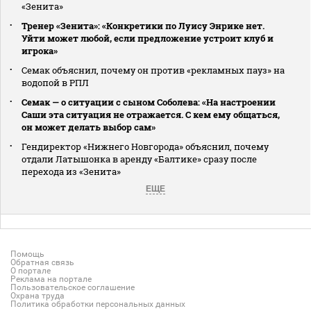
«Зенита»
Тренер «Зенита»: «Конкретики по Луису Энрике нет.
Уйти может любой, если предложение устроит клуб и
игрока»
Семак объяснил, почему он против «рекламных пауз» на
водопой в РПЛ
Семак — о ситуации с сыном Соболева: «На настроении
Саши эта ситуация не отражается. С кем ему общаться,
он может делать выбор сам»
Гендиректор «Нижнего Новгорода» объяснил, почему
отдали Латышонка в аренду «Балтике» сразу после
перехода из «Зенита»
ЕЩЕ
Помощь
Обратная связь
О портале
Реклама на портале
Пользовательское соглашение
Охрана труда
Политика обработки персональных данных