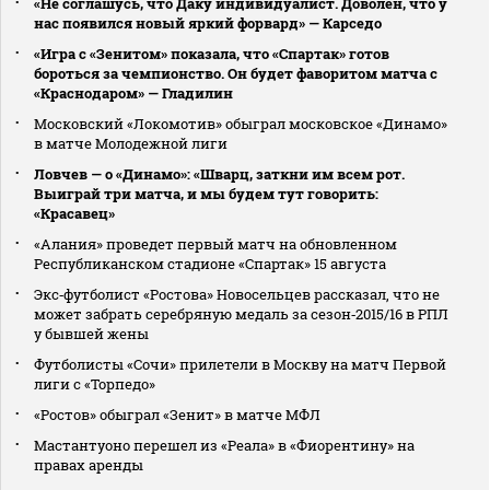
«Не соглашусь, что Даку индивидуалист. Доволен, что у
нас появился новый яркий форвард» — Карседо
«Игра с «Зенитом» показала, что «Спартак» готов
бороться за чемпионство. Он будет фаворитом матча с
«Краснодаром» — Гладилин
Московский «Локомотив» обыграл московское «Динамо»
в матче Молодежной лиги
Ловчев — о «Динамо»: «Шварц, заткни им всем рот.
Выиграй три матча, и мы будем тут говорить:
«Красавец»
«Алания» проведет первый матч на обновленном
Республиканском стадионе «Спартак» 15 августа
Экс‑футболист «Ростова» Новосельцев рассказал, что не
может забрать серебряную медаль за сезон‑2015/16 в РПЛ
у бывшей жены
Футболисты «Сочи» прилетели в Москву на матч Первой
лиги с «Торпедо»
«Ростов» обыграл «Зенит» в матче МФЛ
Мастантуоно перешел из «Реала» в «Фиорентину» на
правах аренды