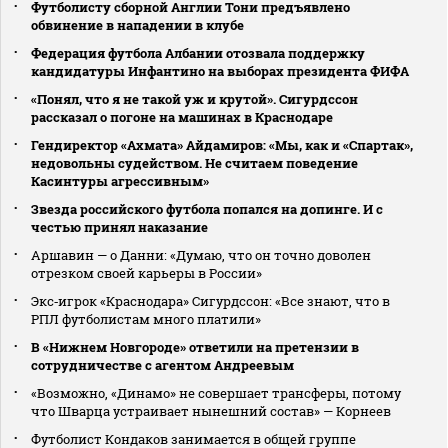
Футболисту сборной Англии Тони предъявлено
обвинение в нападении в клубе
Федерация футбола Албании отозвала поддержку
кандидатуры Инфантино на выборах президента ФИФА
«Понял, что я не такой уж и крутой». Сигурдссон
рассказал о погоне на машинах в Краснодаре
Гендиректор «Ахмата» Айдамиров: «Мы, как и «Спартак»,
недовольны судейством. Не считаем поведение
Касинтуры агрессивным»
Звезда российского футбола попался на допинге. И с
честью принял наказание
Аршавин — о Данни: «Думаю, что он точно доволен
отрезком своей карьеры в России»
Экс‑игрок «Краснодара» Сигурдссон: «Все знают, что в
РПЛ футболистам много платили»
В «Нижнем Новгороде» ответили на претензии в
сотрудничестве с агентом Андреевым
«Возможно, «Динамо» не совершает трансферы, потому
что Шварца устраивает нынешний состав» — Корнеев
Футболист Кондаков занимается в общей группе