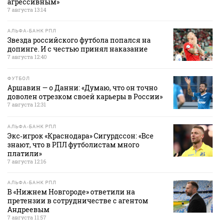
агрессивным»
7 августа 13:14
АЛЬФА-БАНК РПЛ
Звезда российского футбола попался на
допинге. И с честью принял наказание
7 августа 12:40
ФУТБОЛ
Аршавин — о Данни: «Думаю, что он точно
доволен отрезком своей карьеры в России»
7 августа 12:31
АЛЬФА-БАНК РПЛ
Экс‑игрок «Краснодара» Сигурдссон: «Все
знают, что в РПЛ футболистам много
платили»
7 августа 12:16
АЛЬФА-БАНК РПЛ
В «Нижнем Новгороде» ответили на
претензии в сотрудничестве с агентом
Андреевым
7 августа 11:57