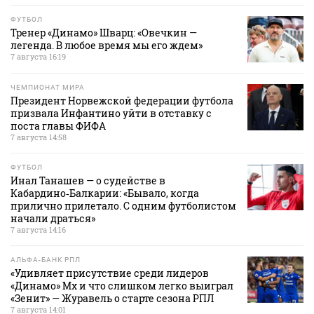
ФУТБОЛ
Тренер «Динамо» Шварц: «Овечкин —
легенда. В любое время мы его ждем»
7 августа 16:19
ЧЕМПИОНАТ МИРА
Президент Норвежской федерации футбола
призвала Инфантино уйти в отставку с
поста главы ФИФА
7 августа 14:58
ФУТБОЛ
Инал Танашев — о судействе в
Кабардино‑Балкарии: «Бывало, когда
прилично прилетало. С одним футболистом
начали драться»
7 августа 14:16
АЛЬФА-БАНК РПЛ
«Удивляет присутствие среди лидеров
«Динамо» Мх и что слишком легко выиграл
«Зенит» — Журавель о старте сезона РПЛ
7 августа 14:01