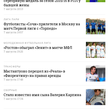
серебряную медаль за сезон‑2015/16 в РПЛ у
бывшей жены
7 августа 20:13
ЛИГА ПАРИ
Футболисты «Сочи» прилетели в Москву на
матч Первой лиги с «Торпедо»
7 августа 19:57
МОЛОДЕЖНАЯ ФУТБОЛЬНАЯ ЛИГА
«Ростов» обыграл «Зенит» в матче МФЛ
7 августа 19:25
ТРАНСФЕРЫ
Мастантуоно перешел из «Реала» в
«Фиорентину» на правах аренды
7 августа 17:48
СБОРНЫЕ
Стало известно имя сына Валерия Карпина
7 августа 17:34