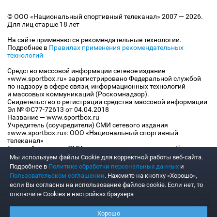
© ООО «Национальный спортивный телеканал» 2007 — 2026.
Для лиц старше 18 лет
На сайте применяются рекомендательные технологии.
Подробнее в
Правилах применения рекомендательных
технологий
Средство массовой информации сетевое издание
«www.sportbox.ru» зарегистрировано Федеральной службой
по надзору в сфере связи, информационных технологий
и массовых коммуникаций (Роскомнадзор).
Свидетельство о регистрации средства массовой информации
Эл № ФС77-72613 от 04.04.2018
Название — www.sportbox.ru
Учредитель (соучредители) СМИ сетевого издания
«www.sportbox.ru»: ООО «Национальный спортивный
телеканал»
Главный редактор СМИ сетевого издания «www.sportbox.ru»:
Конов В.А.
Мы используем файлы Сookie для корректной работы веб-сайта.
Номер телефона редакции СМИ сетевого издания
Подробнее в
Политике обработки персональных данных
и
«www.sportbox.ru»: +7 (495) 653 8419
Пользовательском соглашении
. Нажмите на кнопку «Хорошо»,
Адрес электронной почты редакции СМИ сетевого издания
если Вы согласны на использование файлов cookie. Если нет, то
«www.sportbox.ru»: editor@sportbox.ru
отключите Cookies в настройках браузера
Хорошо