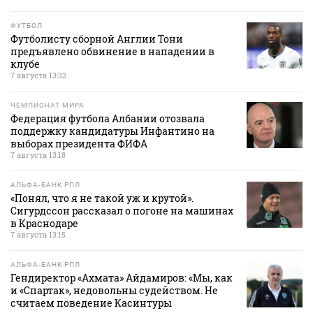
ФУТБОЛ
Футболисту сборной Англии Тони
предъявлено обвинение в нападении в
клубе
7 августа 13:32
ЧЕМПИОНАТ МИРА
Федерация футбола Албании отозвала
поддержку кандидатуры Инфантино на
выборах президента ФИФА
7 августа 13:18
АЛЬФА-БАНК РПЛ
«Понял, что я не такой уж и крутой».
Сигурдссон рассказал о погоне на машинах
в Краснодаре
7 августа 13:15
АЛЬФА-БАНК РПЛ
Гендиректор «Ахмата» Айдамиров: «Мы, как
и «Спартак», недовольны судейством. Не
считаем поведение Касинтуры