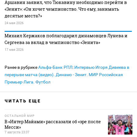
Аршавин заявил, что Тюкавину необходимо перейти в
«Зенит»: «Он хочет чемпионство. Что ему, занимать
десятые места?»
24 мая 2026
Михаил Кержаков поблагодарил динамовцев Лунева и
Сергеева за вклад в чемпионство «Зенита»
17 мая 2026
Ранее в рубрике
Альфа-Банк РПЛ
:
Интервью Игоря Дивеева в
перерыве матча (видео). Динамо - Зенит. МИР Российская
Премьер-Лига. Футбол
ЧИТАТЬ ЕЩЕ
ОСТАЛЬНОЙ МИР
В «Интер Майами» рассказали об «эре после
Месси»
7 августа 23:37