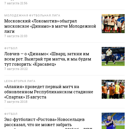
7 августа 21:56
МОЛОДЕЖНАЯ ФУТБОЛЬНАЯ ЛИГА
Московский «Локомотив» обыграл
московское «Динамо» в матче Молодежной
лиги
7 августа 21:03
ФУТБОЛ
Ловчев — о «Динамо»: «Шварц, заткни им
всем рот. Выиграй три матча, и мы будем
тут говорить: «Красавец»
7 августа 20:22
LEON-ВТОРАЯ ЛИГА
«Алания» проведет первый матч на
обновленном Республиканском стадионе
«Спартак» 15 августа
7 августа 20:18
ФУТБОЛ
Экс‑футболист «Ростова» Новосельцев
рассказал, что не может забрать