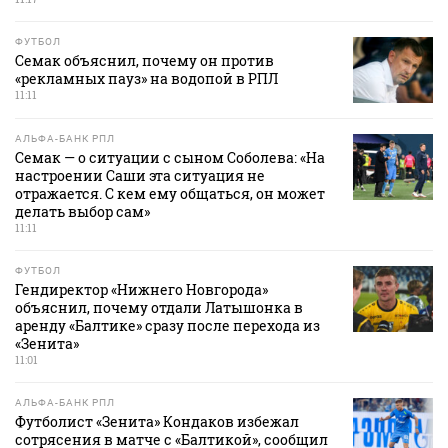
ФУТБОЛ
Семак объяснил, почему он против
«рекламных пауз» на водопой в РПЛ
11:11
АЛЬФА-БАНК РПЛ
Семак — о ситуации с сыном Соболева: «На
настроении Саши эта ситуация не
отражается. С кем ему общаться, он может
делать выбор сам»
11:11
ФУТБОЛ
Гендиректор «Нижнего Новгорода»
объяснил, почему отдали Латышонка в
аренду «Балтике» сразу после перехода из
«Зенита»
11:01
АЛЬФА-БАНК РПЛ
Футболист «Зенита» Кондаков избежал
сотрясения в матче с «Балтикой», сообщил