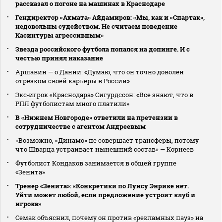
рассказал о погоне на машинах в Краснодаре
Гендиректор «Ахмата» Айдамиров: «Мы, как и «Спартак»,
недовольны судейством. Не считаем поведение
Касинтуры агрессивным»
Звезда российского футбола попался на допинге. И с
честью принял наказание
Аршавин — о Данни: «Думаю, что он точно доволен
отрезком своей карьеры в России»
Экс‑игрок «Краснодара» Сигурдссон: «Все знают, что в
РПЛ футболистам много платили»
В «Нижнем Новгороде» ответили на претензии в
сотрудничестве с агентом Андреевым
«Возможно, «Динамо» не совершает трансферы, потому
что Шварца устраивает нынешний состав» — Корнеев
Футболист Кондаков занимается в общей группе
«Зенита»
Тренер «Зенита»: «Конкретики по Луису Энрике нет.
Уйти может любой, если предложение устроит клуб и
игрока»
Семак объяснил, почему он против «рекламных пауз» на