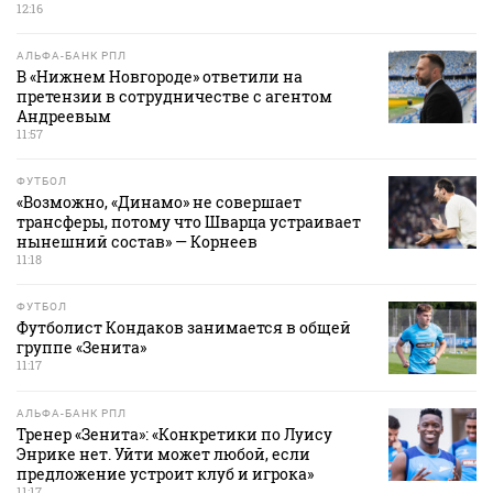
12:16
АЛЬФА-БАНК РПЛ
В «Нижнем Новгороде» ответили на
претензии в сотрудничестве с агентом
Андреевым
11:57
ФУТБОЛ
«Возможно, «Динамо» не совершает
трансферы, потому что Шварца устраивает
нынешний состав» — Корнеев
11:18
ФУТБОЛ
Футболист Кондаков занимается в общей
группе «Зенита»
11:17
АЛЬФА-БАНК РПЛ
Тренер «Зенита»: «Конкретики по Луису
Энрике нет. Уйти может любой, если
предложение устроит клуб и игрока»
11:17