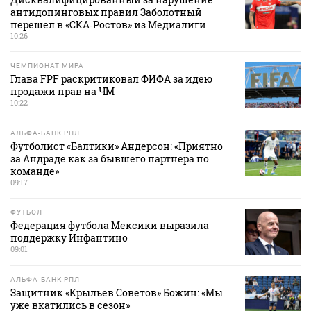
антидопинговых правил Заболотный
перешел в «СКА‑Ростов» из Медиалиги
10:26
ЧЕМПИОНАТ МИРА
Глава FPF раскритиковал ФИФА за идею
продажи прав на ЧМ
10:22
АЛЬФА-БАНК РПЛ
Футболист «Балтики» Андерсон: «Приятно
за Андраде как за бывшего партнера по
команде»
09:17
ФУТБОЛ
Федерация футбола Мексики выразила
поддержку Инфантино
09:01
АЛЬФА-БАНК РПЛ
Защитник «Крыльев Советов» Божин: «Мы
уже вкатились в сезон»