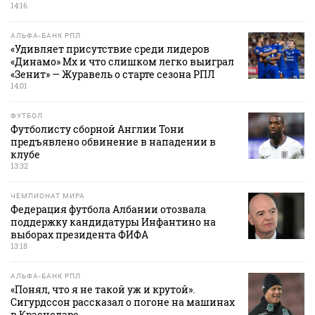
14:16
АЛЬФА-БАНК РПЛ
«Удивляет присутствие среди лидеров
«Динамо» Мх и что слишком легко выиграл
«Зенит» — Журавель о старте сезона РПЛ
14:01
ФУТБОЛ
Футболисту сборной Англии Тони
предъявлено обвинение в нападении в
клубе
13:32
ЧЕМПИОНАТ МИРА
Федерация футбола Албании отозвала
поддержку кандидатуры Инфантино на
выборах президента ФИФА
13:18
АЛЬФА-БАНК РПЛ
«Понял, что я не такой уж и крутой».
Сигурдссон рассказал о погоне на машинах
в Краснодаре