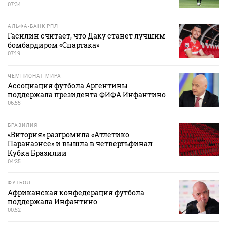
07:34
АЛЬФА-БАНК РПЛ
Гасилин считает, что Даку станет лучшим
бомбардиром «Спартака»
07:19
ЧЕМПИОНАТ МИРА
Ассоциация футбола Аргентины
поддержала президента ФИФА Инфантино
06:55
БРАЗИЛИЯ
«Витория» разгромила «Атлетико
Паранаэнсе» и вышла в четвертьфинал
Кубка Бразилии
04:25
ФУТБОЛ
Африканская конфедерация футбола
поддержала Инфантино
00:52