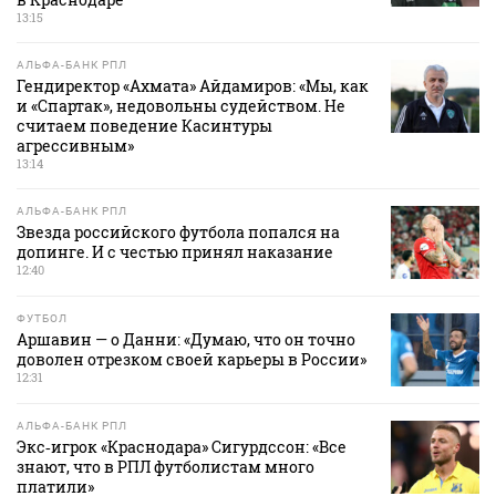
13:15
АЛЬФА-БАНК РПЛ
Гендиректор «Ахмата» Айдамиров: «Мы, как
и «Спартак», недовольны судейством. Не
считаем поведение Касинтуры
агрессивным»
13:14
АЛЬФА-БАНК РПЛ
Звезда российского футбола попался на
допинге. И с честью принял наказание
12:40
ФУТБОЛ
Аршавин — о Данни: «Думаю, что он точно
доволен отрезком своей карьеры в России»
12:31
АЛЬФА-БАНК РПЛ
Экс‑игрок «Краснодара» Сигурдссон: «Все
знают, что в РПЛ футболистам много
платили»