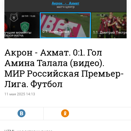
Акрон
-
Ахмат
матч-центр
0:1. Амин Талал
и лучшие моменты
1:1. Дмитрий Пестряк
Акрон - Ахмат. 0:1. Гол
Амина Талала (видео).
МИР Российская Премьер-
Лига. Футбол
11 мая 2025 14:13
R
Y