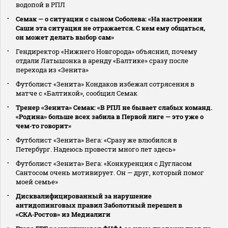
водопой в РПЛ
Семак — о ситуации с сыном Соболева: «На настроении
Саши эта ситуация не отражается. С кем ему общаться,
он может делать выбор сам»
Гендиректор «Нижнего Новгорода» объяснил, почему
отдали Латышонка в аренду «Балтике» сразу после
перехода из «Зенита»
Футболист «Зенита» Кондаков избежал сотрясения в
матче с «Балтикой», сообщил Семак
Тренер «Зенита» Семак: «В РПЛ не бывает слабых команд.
«Родина» больше всех забила в Первой лиге — это уже о
чем‑то говорит»
Футболист «Зенита» Вега: «Сразу же влюбился в
Петербург. Надеюсь провести много лет здесь»
Футболист «Зенита» Вега: «Конкуренция с Дугласом
Сантосом очень мотивирует. Он — друг, который помог
моей семье»
Дисквалифицированный за нарушение
антидопинговых правил Заболотный перешел в
«СКА‑Ростов» из Медиалиги