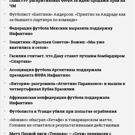
Глава FPF раскритиковал ФИФА за идею продажи прав на
ЧМ
Футболист «Балтики» Андерсон: «Приятно за Андраде как
за бывшего партнера по команде»
Федерация футбола Мексики выразила поддержку
Инфантино
Защитник «Крыльев Советов» Божин: «Мы уже
вкатились в сезон»
Гасилин считает, что Даку станет лучшим бомбардиром
«Спартака»
Ассоциация футбола Аргентины поддержала
президента ФИФА Инфантино
«Витория» разгромила «Атлетико Паранаэнсе» и вышла в
четвертьфинал Кубка Бразилии
Африканская конфедерация футбола поддержала
Инфантино
Футболиста в Уганде убили при попытке ограбления
«Монако» обыграл «Хетафе» в товарищеском матче,
Головин не отметился результативными действиями
Матч Первой лиги «Торпедо» — «Сочи» перенесен с