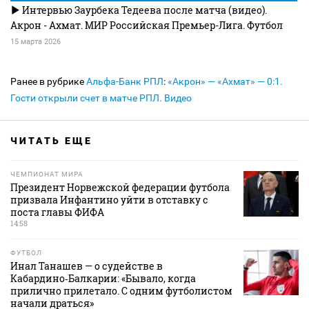
Интервью Заурбека Тедеева после матча (видео).
Акрон - Ахмат. МИР Российская Премьер-Лига. Футбол
15 марта 2026
Ранее в рубрике
Альфа-Банк РПЛ
:
«Акрон» — «Ахмат» — 0:1.
Гости открыли счет в матче РПЛ. Видео
ЧИТАТЬ ЕЩЕ
ЧЕМПИОНАТ МИРА
Президент Норвежской федерации футбола
призвала Инфантино уйти в отставку с
поста главы ФИФА
14:58
ФУТБОЛ
Инал Танашев — о судействе в
Кабардино‑Балкарии: «Бывало, когда
прилично прилетало. С одним футболистом
начали драться»