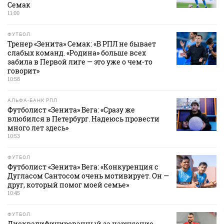
Семак
11:00
ФУТБОЛ
Тренер «Зенита» Семак: «В РПЛ не бывает
слабых команд. «Родина» больше всех
забила в Первой лиге — это уже о чем‑то
говорит»
10:58
АЛЬФА-БАНК РПЛ
Футболист «Зенита» Вега: «Сразу же
влюбился в Петербург. Надеюсь провести
много лет здесь»
10:53
ФУТБОЛ
Футболист «Зенита» Вега: «Конкуренция с
Дугласом Сантосом очень мотивирует. Он —
друг, который помог моей семье»
10:45
ФУТБОЛ
Дисквалифицированный за нарушение