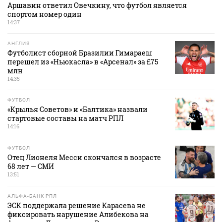
Аршавин ответил Овечкину, что футбол является
спортом номер один
14:37
АНГЛИЯ
Футболист сборной Бразилии Гимараеш
перешел из «Ньюкасла» в «Арсенал» за £75
млн
14:35
ФУТБОЛ
«Крылья Советов» и «Балтика» назвали
стартовые составы на матч РПЛ
14:16
ФУТБОЛ
Отец Лионеля Месси скончался в возрасте
68 лет — СМИ
13:51
АЛЬФА-БАНК РПЛ
ЭСК поддержала решение Карасева не
фиксировать нарушение Алибекова на