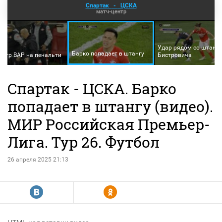
Спартак
-
ЦСКА
матч-центр
Удар рядом со штанг
Барко попадает в штангу
отр ВАР на пенальти
Бистровича
Спартак - ЦСКА. Барко
попадает в штангу (видео).
МИР Российская Премьер-
Лига. Тур 26. Футбол
26 апреля 2025 21:13
R
Y