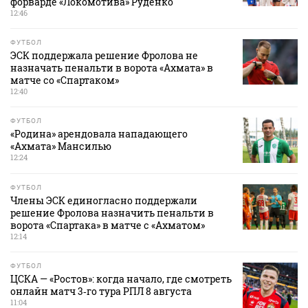
форварде «Локомотива» Руденко
12:46
ФУТБОЛ
ЭСК поддержала решение Фролова не
назначать пенальти в ворота «Ахмата» в
матче со «Спартаком»
12:40
ФУТБОЛ
«Родина» арендовала нападающего
«Ахмата» Мансилью
12:24
ФУТБОЛ
Члены ЭСК единогласно поддержали
решение Фролова назначить пенальти в
ворота «Спартака» в матче с «Ахматом»
12:14
ФУТБОЛ
ЦСКА — «Ростов»: когда начало, где смотреть
онлайн матч 3‑го тура РПЛ 8 августа
11:04