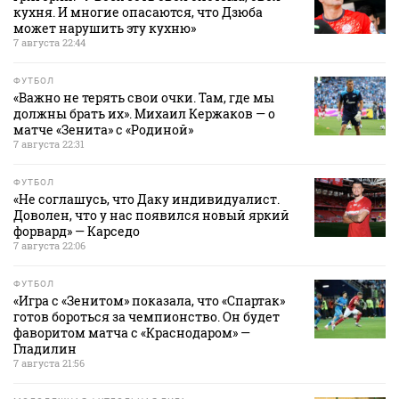
кухня. И многие опасаются, что Дзюба
может нарушить эту кухню»
7 августа 22:44
ФУТБОЛ
«Важно не терять свои очки. Там, где мы
должны брать их». Михаил Кержаков — о
матче «Зенита» с «Родиной»
7 августа 22:31
ФУТБОЛ
«Не соглашусь, что Даку индивидуалист.
Доволен, что у нас появился новый яркий
форвард» — Карседо
7 августа 22:06
ФУТБОЛ
«Игра с «Зенитом» показала, что «Спартак»
готов бороться за чемпионство. Он будет
фаворитом матча с «Краснодаром» —
Гладилин
7 августа 21:56