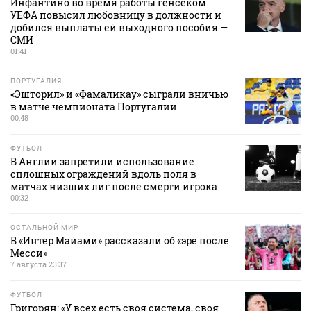
Инфантино во время работы генсеком
УЕФА повысил любовницу в должности и
добился выплаты ей выходного пособия —
СМИ
01:41
ПОРТУГАЛИЯ
«Эшторил» и «Фамаликау» сыграли вничью
в матче чемпионата Португалии
00:48
ФУТБОЛ
В Англии запретили использование
сплошных ограждений вдоль поля в
матчах низших лиг после смерти игрока
00:32
ОСТАЛЬНОЙ МИР
В «Интер Майами» рассказали об «эре после
Месси»
7 августа 23:37
ФУТБОЛ
Григорян: «У всех есть своя система, своя