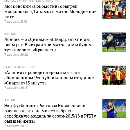
МОЛОДЕЖНАЯ ФУТБОЛЬНАЯ ЛИГА
Московский «Локомотив» обыграл
московское «Динамо» в матче Молодежной
лиги
7 августа 21:03
ФУТБОЛ
Ловчев — о «Динамо»: «Шварц, заткни им
всем рот. Выиграй три матча, и мы будем
тут говорить: «Красавец»
7 августа 20:22
LEON-ВТОРАЯ ЛИГА
«Алания» проведет первый матч на
обновленном Республиканском стадионе
«Спартак» 15 августа
7 августа 20:18
ФУТБОЛ
Экс‑футболист «Ростова» Новосельцев
рассказал, что не может забрать
серебряную медаль за сезон‑2015/16 в РПЛ у
бывшей жены
7 августа 20:13