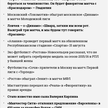
бороться за чемпионство. Он будет фаворитом матча с
«Краснодаром» — Гладилин
Московский «Локомотив» обыграл московское «Динамо»
в матче Молодежной лиги
Ловчев — о «Динамо»: «Шварц, заткни им всем рот.
Выиграй три матча, и мы будем тут говорить:
«Красавец»
«Алания» проведет первый матч на обновленном
Республиканском стадионе «Спартак» 15 августа
Экс‑футболист «Ростова» Новосельцев рассказал, что не
может забрать серебряную медаль за сезон‑2015/16 в РПЛ
у бывшей жены
Футболисты «Сочи» прилетели в Москву на матч Первой
лиги с «Торпедо»
«Ростов» обыграл «Зенит» в матче МФЛ
Мастантуоно перешел из «Реала» в «Фиорентину» на
правах аренды
Стало известно имя сына Валерия Карпина
«Манчестер Сити» отклонил предложение «Барселоны» в
€50 млн за трансфер Родри — СМИ