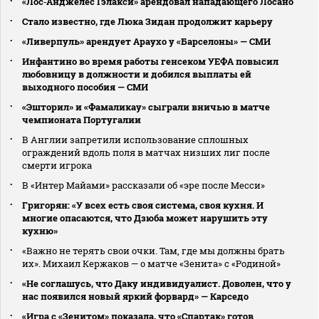
«Лос‑Анджелес Гэлакси» арендовал нападающего Лосано
Стало известно, где Люка Зидан продолжит карьеру
«Ливерпуль» арендует Араухо у «Барселоны» — СМИ
Инфантино во время работы генсеком УЕФА повысил
любовницу в должности и добился выплаты ей
выходного пособия — СМИ
«Эшторил» и «Фамаликау» сыграли вничью в матче
чемпионата Португалии
В Англии запретили использование сплошных
ограждений вдоль поля в матчах низших лиг после
смерти игрока
В «Интер Майами» рассказали об «эре после Месси»
Григорян: «У всех есть своя система, своя кухня. И
многие опасаются, что Дзюба может нарушить эту
кухню»
«Важно не терять свои очки. Там, где мы должны брать
их». Михаил Кержаков — о матче «Зенита» с «Родиной»
«Не соглашусь, что Даку индивидуалист. Доволен, что у
нас появился новый яркий форвард» — Карседо
«Игра с «Зенитом» показала, что «Спартак» готов