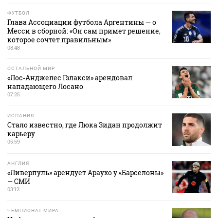
ФУТБОЛ
Глава Ассоциации футбола Аргентины — о
Месси в сборной: «Он сам примет решение,
которое сочтет правильным»
08:48
ОСТАЛЬНОЙ МИР
«Лос‑Анджелес Гэлакси» арендовал
нападающего Лосано
07:25
ИСПАНИЯ
Стало известно, где Люка Зидан продолжит
карьеру
05:59
АНГЛИЯ
«Ливерпуль» арендует Араухо у «Барселоны»
— СМИ
03:12
ЧЕМПИОНАТ МИРА