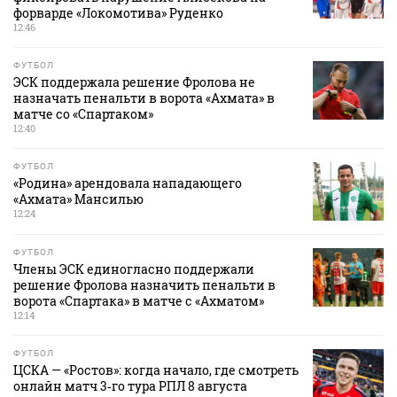
форварде «Локомотива» Руденко
12:46
ФУТБОЛ
ЭСК поддержала решение Фролова не
назначать пенальти в ворота «Ахмата» в
матче со «Спартаком»
12:40
ФУТБОЛ
«Родина» арендовала нападающего
«Ахмата» Мансилью
12:24
ФУТБОЛ
Члены ЭСК единогласно поддержали
решение Фролова назначить пенальти в
ворота «Спартака» в матче с «Ахматом»
12:14
ФУТБОЛ
ЦСКА — «Ростов»: когда начало, где смотреть
онлайн матч 3‑го тура РПЛ 8 августа