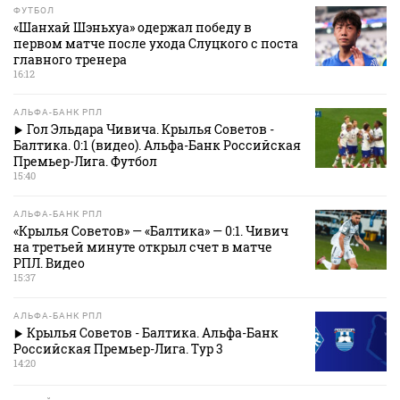
ФУТБОЛ
«Шанхай Шэньхуа» одержал победу в
первом матче после ухода Слуцкого с поста
главного тренера
16:12
АЛЬФА-БАНК РПЛ
Гол Эльдара Чивича. Крылья Советов -
Балтика. 0:1 (видео). Альфа-Банк Российская
Премьер-Лига. Футбол
15:40
АЛЬФА-БАНК РПЛ
«Крылья Советов» — «Балтика» — 0:1. Чивич
на третьей минуте открыл счет в матче
РПЛ. Видео
15:37
АЛЬФА-БАНК РПЛ
Крылья Советов - Балтика. Альфа-Банк
Российская Премьер-Лига. Тур 3
14:20