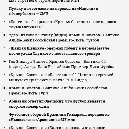
матч третьего тура Альфа‑Банк РПЛ
Лукаку дал согласие на переход из «Наполи» в
«Фенербахче» — СМИ
«Балтика» обыгрывает «Крылья Советов» после первого
тайма матча РПЛ
Удар Титкова в штангу (видео). Крылья Советов - Балтика.
Альфа-Банк Российская Премьер-Лига. Футбол
«Шанхай Шэньхуа» одержал победу в первом матче
после ухода Слуцкого с поста главного тренера
Гол Эльдара Чивича. Крылья Советов - Балтика. 0:1
(видео). Альфа-Банк Российская Премьер-Лига. Футбол
«Крылья Советов» — «Балтика» — 0:1. Чивич на третьей
минуте открыл счет в матче РПЛ. Видео
Крылья Советов - Балтика. Альфа-Банк Российская
Премьер-Лига. Тур 3
Аршавин ответил Овечкину, что футбол является
спортом номер один
Футболист сборной Бразилии Гимараеш перешел из
«Ньюкасла» в «Арсенал» за £75 млн
«Крылья Советов» и «Балтика» назвали стартовые