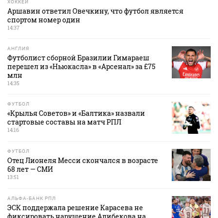
ХОККЕЙ
Аршавин ответил Овечкину, что футбол является
спортом номер один
14:37
АНГЛИЯ
Футболист сборной Бразилии Гимараеш
перешел из «Ньюкасла» в «Арсенал» за £75
млн
14:35
ФУТБОЛ
«Крылья Советов» и «Балтика» назвали
стартовые составы на матч РПЛ
14:16
ФУТБОЛ
Отец Лионеля Месси скончался в возрасте
68 лет — СМИ
13:51
АЛЬФА-БАНК РПЛ
ЭСК поддержала решение Карасева не
фиксировать нарушение Алибекова на