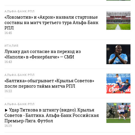
АЛЬФА-БАНК РПЛ
«Локомотив» и «Акрон» назвали стартовые
составы на матч третьего тура Альфа‑Банк
РПЛ
16:45
ИТАЛИЯ
Лукаку дал согласие на переход из
«Наполи» в «Фенербахче» — СМИ
16:43
АЛЬФА-БАНК РПЛ
«Балтика» обыгрывает «Крылья Советов»
после первого тайма матча РПЛ
16:22
АЛЬФА-БАНК РПЛ
Удар Титкова в штангу (видео). Крылья
Советов - Балтика. Альфа-Банк Российская
Премьер-Лига. Футбол
16:19