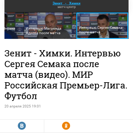
Зенит
-
Химки
матч-центр
Интервью Сергея Семака
а Энрике
Интервью Магомеда
после матча
Адиева после матча
Зенит - Химки. Интервью
Сергея Семака после
матча (видео). МИР
Российская Премьер-Лига.
Футбол
20 апреля 2025 19:01
R
Y