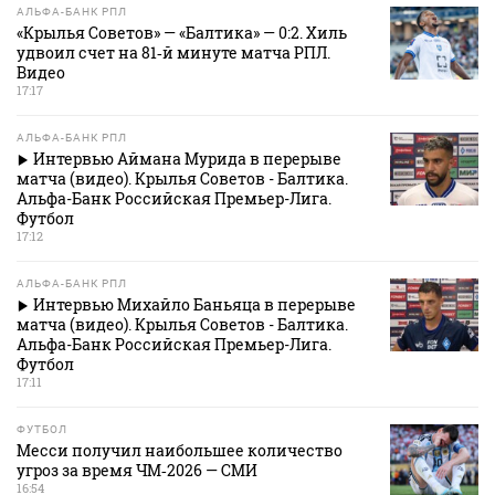
АЛЬФА-БАНК РПЛ
«Крылья Советов» — «Балтика» — 0:2. Хиль
удвоил счет на 81‑й минуте матча РПЛ.
Видео
17:17
АЛЬФА-БАНК РПЛ
Интервью Аймана Мурида в перерыве
матча (видео). Крылья Советов - Балтика.
Альфа-Банк Российская Премьер-Лига.
Футбол
17:12
АЛЬФА-БАНК РПЛ
Интервью Михайло Баньяца в перерыве
матча (видео). Крылья Советов - Балтика.
Альфа-Банк Российская Премьер-Лига.
Футбол
17:11
ФУТБОЛ
Месси получил наибольшее количество
угроз за время ЧМ‑2026 — СМИ
16:54