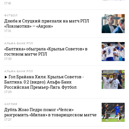
17:41
ФУТБОЛ
Дзюба и Слуцкий приехали на матч РПЛ
«Локомотив» — «Акрон»
17:31
АЛЬФА-БАНК РПЛ
«Балтика» обыграла «Крылья Советов» в
гостевом матче РПЛ
17:30
АЛЬФА-БАНК РПЛ
Гол Брайана Хиля. Крылья Советов -
Балтика. 0:2 (видео). Альфа-Банк
Российская Премьер-Лига. Футбол
17:29
АНГЛИЯ
Дубль Жоао Педро помог «Челси»
разгромить «Милан» в товарищеском матче
17:27