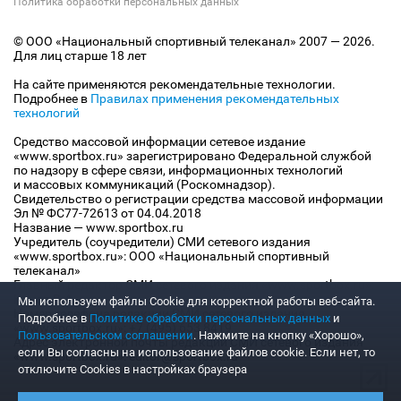
Политика обработки персональных данных
© ООО «Национальный спортивный телеканал» 2007 — 2026.
Для лиц старше 18 лет
На сайте применяются рекомендательные технологии.
Подробнее в
Правилах применения рекомендательных
технологий
Средство массовой информации сетевое издание
«www.sportbox.ru» зарегистрировано Федеральной службой
по надзору в сфере связи, информационных технологий
и массовых коммуникаций (Роскомнадзор).
Свидетельство о регистрации средства массовой информации
Эл № ФС77-72613 от 04.04.2018
Название — www.sportbox.ru
Учредитель (соучредители) СМИ сетевого издания
«www.sportbox.ru»: ООО «Национальный спортивный
телеканал»
Главный редактор СМИ сетевого издания «www.sportbox.ru»:
Конов В.А.
Мы используем файлы Сookie для корректной работы веб-сайта.
Номер телефона редакции СМИ сетевого издания
Подробнее в
Политике обработки персональных данных
и
«www.sportbox.ru»: +7 (495) 653 8419
Пользовательском соглашении
. Нажмите на кнопку «Хорошо»,
Адрес электронной почты редакции СМИ сетевого издания
если Вы согласны на использование файлов cookie. Если нет, то
«www.sportbox.ru»: editor@sportbox.ru
отключите Cookies в настройках браузера