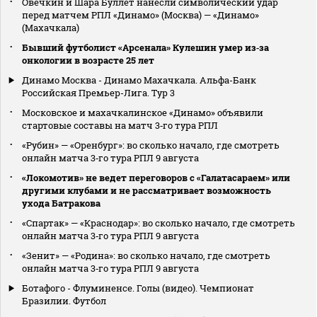
Овечкин и Шара Буллет нанесли символический удар
перед матчем РПЛ «Динамо» (Москва) — «Динамо»
(Махачкала)
Бывший футболист «Арсенала» Кулешин умер из‑за
онкологии в возрасте 25 лет
Динамо Москва - Динамо Махачкала. Альфа-Банк
Российская Премьер-Лига. Тур 3
Московское и махачкалинское «Динамо» объявили
стартовые составы на матч 3‑го тура РПЛ
«Рубин» — «Оренбург»: во сколько начало, где смотреть
онлайн матча 3‑го тура РПЛ 9 августа
«Локомотив» не ведет переговоров с «Галатасараем» или
другими клубами и не рассматривает возможность
ухода Батракова
«Спартак» — «Краснодар»: во сколько начало, где смотреть
онлайн матча 3‑го тура РПЛ 9 августа
«Зенит» — «Родина»: во сколько начало, где смотреть
онлайн матча 3‑го тура РПЛ 9 августа
Ботафого - Флуминенсе. Голы (видео). Чемпионат
Бразилии. Футбол