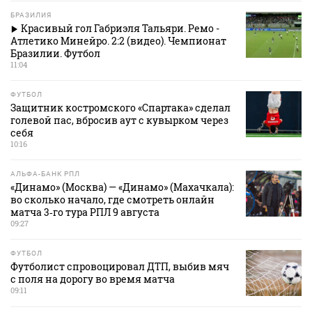
БРАЗИЛИЯ
Красивый гол Габриэля Тальяри. Ремо -
Атлетико Минейро. 2:2 (видео). Чемпионат
Бразилии. Футбол
11:04
ФУТБОЛ
Защитник костромского «Спартака» сделал
голевой пас, вбросив аут с кувырком через
себя
10:16
АЛЬФА-БАНК РПЛ
«Динамо» (Москва) — «Динамо» (Махачкала):
во сколько начало, где смотреть онлайн
матча 3‑го тура РПЛ 9 августа
09:27
ФУТБОЛ
Футболист спровоцировал ДТП, выбив мяч
с поля на дорогу во время матча
09:11