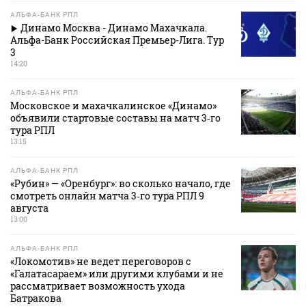
АЛЬФА-БАНК РПЛ
Динамо Москва - Динамо Махачкала.
Альфа-Банк Российская Премьер-Лига. Тур
3
14:20
АЛЬФА-БАНК РПЛ
Московское и махачкалинское «Динамо»
объявили стартовые составы на матч 3‑го
тура РПЛ
13:15
АЛЬФА-БАНК РПЛ
«Рубин» — «Оренбург»: во сколько начало, где
смотреть онлайн матча 3‑го тура РПЛ 9
августа
13:00
АЛЬФА-БАНК РПЛ
«Локомотив» не ведет переговоров с
«Галатасараем» или другими клубами и не
рассматривает возможность ухода
Батракова