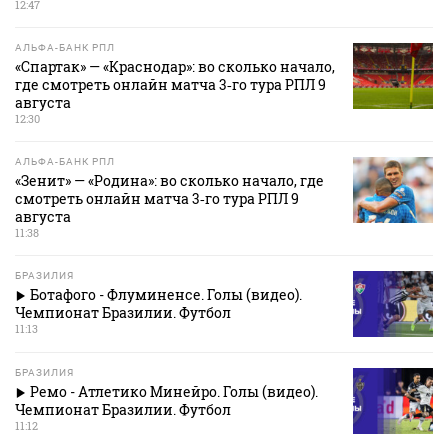
12:47
АЛЬФА-БАНК РПЛ
«Спартак» — «Краснодар»: во сколько начало,
где смотреть онлайн матча 3‑го тура РПЛ 9
августа
12:30
АЛЬФА-БАНК РПЛ
«Зенит» — «Родина»: во сколько начало, где
смотреть онлайн матча 3‑го тура РПЛ 9
августа
11:38
БРАЗИЛИЯ
Ботафого - Флуминенсе. Голы (видео).
Чемпионат Бразилии. Футбол
11:13
БРАЗИЛИЯ
Ремо - Атлетико Минейро. Голы (видео).
Чемпионат Бразилии. Футбол
11:12