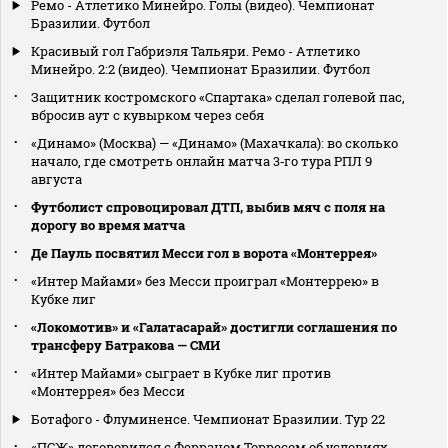
Ремо - Атлетико Минейро. Голы (видео). Чемпионат
Бразилии. Футбол
Красивый гол Габриэля Тальяри. Ремо - Атлетико
Минейро. 2:2 (видео). Чемпионат Бразилии. Футбол
Защитник костромского «Спартака» сделал голевой пас,
вбросив аут с кувырком через себя
«Динамо» (Москва) — «Динамо» (Махачкала): во сколько
начало, где смотреть онлайн матча 3‑го тура РПЛ 9
августа
Футболист спровоцировал ДТП, выбив мяч с поля на
дорогу во время матча
Де Пауль посвятил Месси гол в ворота «Монтеррея»
«Интер Майами» без Месси проиграл «Монтеррею» в
Кубке лиг
«Локомотив» и «Галатасарай» достигли соглашения по
трансферу Батракова — СМИ
«Интер Майами» сыграет в Кубке лиг против
«Монтеррея» без Месси
Ботафого - Флуминенсе. Чемпионат Бразилии. Тур 22
«ПСЖ» договорился с Ферраном Торресом об условиях