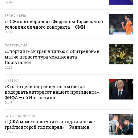
02:46
ТРАНСФЕРЫ
«ПСЖ» договорился с Ферраном Торресом об
условиях личного контракта — СМИ
02:39
ПОРТУГАЛИЯ
«Спортинг» сыграл вничью с «Эштрелой» в
матче первого тура чемпионата
Португалии
01:55
ФУТБОЛ
«Кто‑то целенаправленно пытается
подорвать авторитет нашего президента».
ФИФА — об Инфантино
01:47
АЛЬФА-БАНК РПЛ
«ЦСКА может наступить на одни и те же
грабли второй год подряд» — Радимов
00:59