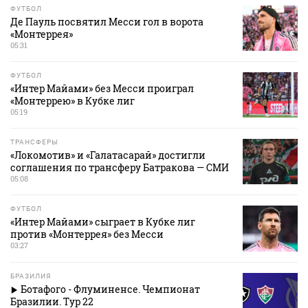
ФУТБОЛ
Де Пауль посвятил Месси гол в ворота
«Монтеррея»
05:31
ФУТБОЛ
«Интер Майами» без Месси проиграл
«Монтеррею» в Кубке лиг
05:19
ТРАНСФЕРЫ
«Локомотив» и «Галатасарай» достигли
соглашения по трансферу Батракова — СМИ
05:08
ФУТБОЛ
«Интер Майами» сыграет в Кубке лиг
против «Монтеррея» без Месси
03:27
БРАЗИЛИЯ
Ботафого - Флуминенсе. Чемпионат
Бразилии. Тур 22