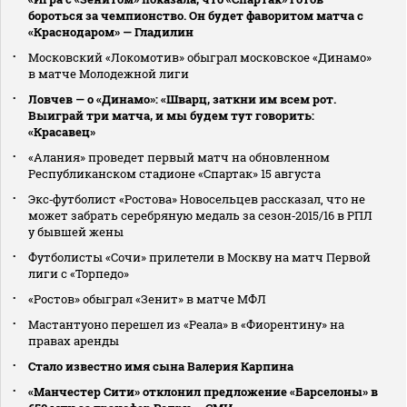
бороться за чемпионство. Он будет фаворитом матча с
«Краснодаром» — Гладилин
Московский «Локомотив» обыграл московское «Динамо»
в матче Молодежной лиги
Ловчев — о «Динамо»: «Шварц, заткни им всем рот.
Выиграй три матча, и мы будем тут говорить:
«Красавец»
«Алания» проведет первый матч на обновленном
Республиканском стадионе «Спартак» 15 августа
Экс‑футболист «Ростова» Новосельцев рассказал, что не
может забрать серебряную медаль за сезон‑2015/16 в РПЛ
у бывшей жены
Футболисты «Сочи» прилетели в Москву на матч Первой
лиги с «Торпедо»
«Ростов» обыграл «Зенит» в матче МФЛ
Мастантуоно перешел из «Реала» в «Фиорентину» на
правах аренды
Стало известно имя сына Валерия Карпина
«Манчестер Сити» отклонил предложение «Барселоны» в