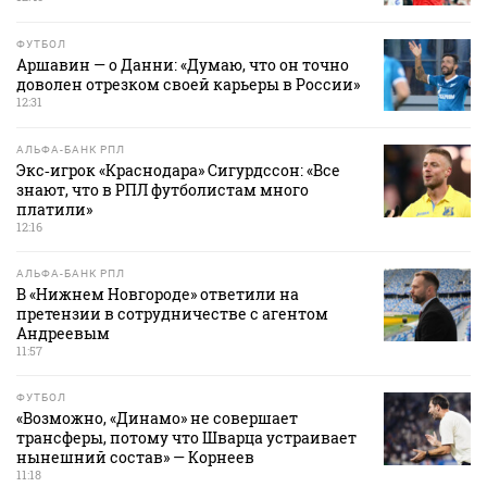
ФУТБОЛ
Аршавин — о Данни: «Думаю, что он точно
доволен отрезком своей карьеры в России»
12:31
АЛЬФА-БАНК РПЛ
Экс‑игрок «Краснодара» Сигурдссон: «Все
знают, что в РПЛ футболистам много
платили»
12:16
АЛЬФА-БАНК РПЛ
В «Нижнем Новгороде» ответили на
претензии в сотрудничестве с агентом
Андреевым
11:57
ФУТБОЛ
«Возможно, «Динамо» не совершает
трансферы, потому что Шварца устраивает
нынешний состав» — Корнеев
11:18