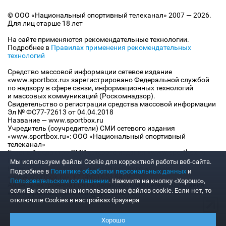
© ООО «Национальный спортивный телеканал» 2007 — 2026.
Для лиц старше 18 лет
На сайте применяются рекомендательные технологии.
Подробнее в
Правилах применения рекомендательных
технологий
Средство массовой информации сетевое издание
«www.sportbox.ru» зарегистрировано Федеральной службой
по надзору в сфере связи, информационных технологий
и массовых коммуникаций (Роскомнадзор).
Свидетельство о регистрации средства массовой информации
Эл № ФС77-72613 от 04.04.2018
Название — www.sportbox.ru
Учредитель (соучредители) СМИ сетевого издания
«www.sportbox.ru»: ООО «Национальный спортивный
телеканал»
Главный редактор СМИ сетевого издания «www.sportbox.ru»:
Конов В.А.
Мы используем файлы Сookie для корректной работы веб-сайта.
Номер телефона редакции СМИ сетевого издания
Подробнее в
Политике обработки персональных данных
и
«www.sportbox.ru»: +7 (495) 653 8419
Пользовательском соглашении
. Нажмите на кнопку «Хорошо»,
Адрес электронной почты редакции СМИ сетевого издания
если Вы согласны на использование файлов cookie. Если нет, то
«www.sportbox.ru»: editor@sportbox.ru
отключите Cookies в настройках браузера
Хорошо