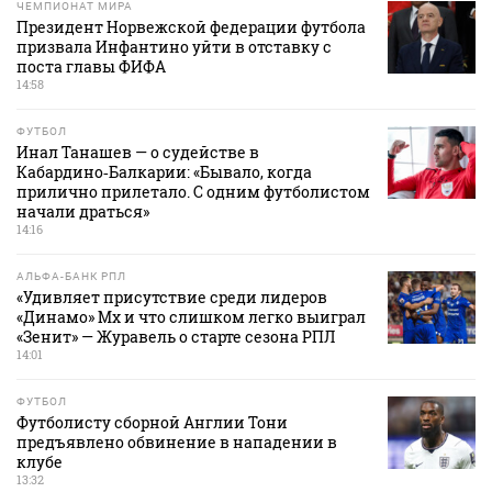
ЧЕМПИОНАТ МИРА
Президент Норвежской федерации футбола
призвала Инфантино уйти в отставку с
поста главы ФИФА
14:58
ФУТБОЛ
Инал Танашев — о судействе в
Кабардино‑Балкарии: «Бывало, когда
прилично прилетало. С одним футболистом
начали драться»
14:16
АЛЬФА-БАНК РПЛ
«Удивляет присутствие среди лидеров
«Динамо» Мх и что слишком легко выиграл
«Зенит» — Журавель о старте сезона РПЛ
14:01
ФУТБОЛ
Футболисту сборной Англии Тони
предъявлено обвинение в нападении в
клубе
13:32