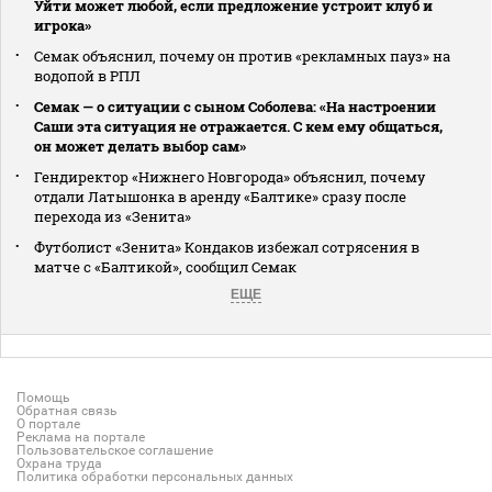
Уйти может любой, если предложение устроит клуб и
игрока»
Семак объяснил, почему он против «рекламных пауз» на
водопой в РПЛ
Семак — о ситуации с сыном Соболева: «На настроении
Саши эта ситуация не отражается. С кем ему общаться,
он может делать выбор сам»
Гендиректор «Нижнего Новгорода» объяснил, почему
отдали Латышонка в аренду «Балтике» сразу после
перехода из «Зенита»
Футболист «Зенита» Кондаков избежал сотрясения в
матче с «Балтикой», сообщил Семак
ЕЩЕ
Помощь
Обратная связь
О портале
Реклама на портале
Пользовательское соглашение
Охрана труда
Политика обработки персональных данных