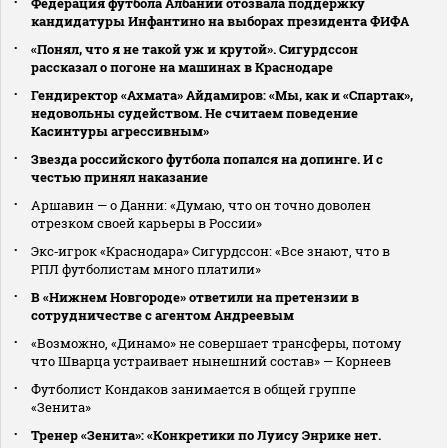
Федерация футбола Албании отозвала поддержку
кандидатуры Инфантино на выборах президента ФИФА
«Понял, что я не такой уж и крутой». Сигурдссон
рассказал о погоне на машинах в Краснодаре
Гендиректор «Ахмата» Айдамиров: «Мы, как и «Спартак»,
недовольны судейством. Не считаем поведение
Касинтуры агрессивным»
Звезда российского футбола попался на допинге. И с
честью принял наказание
Аршавин — о Данни: «Думаю, что он точно доволен
отрезком своей карьеры в России»
Экс‑игрок «Краснодара» Сигурдссон: «Все знают, что в
РПЛ футболистам много платили»
В «Нижнем Новгороде» ответили на претензии в
сотрудничестве с агентом Андреевым
«Возможно, «Динамо» не совершает трансферы, потому
что Шварца устраивает нынешний состав» — Корнеев
Футболист Кондаков занимается в общей группе
«Зенита»
Тренер «Зенита»: «Конкретики по Луису Энрике нет.