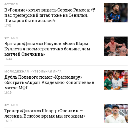
ФУТБОЛ
В «Родине» хотят видеть Серхио Рамоса: «У
нас тренерский штаб тоже из Севильи.
Шикарно бы вписался!»
17:01
ФУТБОЛ
Вратарь «Динамо» Расулов: «Боев Шары
Буллета я посмотрел точно больше, чем
матчей Овечкина»
16:44
МОЛОДЕЖНАЯ ФУТБОЛЬНАЯ ЛИГА
Дубль Полевого помог «Краснодару»
обыграть «Акрон‑Академию Коноплева» в
матче МФЛ
16:19
ФУТБОЛ
Тренер «Динамо» Шварц: «Овечкин —
легенда. В любое время мы его ждем»
16:19