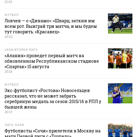
21:03
ФУТБОЛ
Ловчев — о «Динамо»: «Шварц, заткни им
всем рот. Выиграй три матча, и мы будем
тут говорить: «Красавец»
20:22
LEON-ВТОРАЯ ЛИГА
«Алания» проведет первый матч на
обновленном Республиканском стадионе
«Спартак» 15 августа
20:18
ФУТБОЛ
Экс‑футболист «Ростова» Новосельцев
рассказал, что не может забрать
серебряную медаль за сезон‑2015/16 в РПЛ у
бывшей жены
20:13
ЛИГА ПАРИ
Футболисты «Сочи» прилетели в Москву на
матч Первой лиги с «Торпедо»