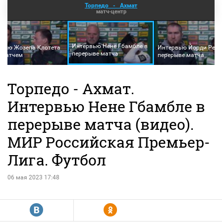
Торпедо
-
Ахмат
матч-центр
Интервью Нене Гбамбле в
вью Жозепа Клотета
Интервью Йорди Рейн
перерыве матча
 матчем
перерыве матча
Торпедо - Ахмат.
Интервью Нене Гбамбле в
перерыве матча (видео).
МИР Российская Премьер-
Лига. Футбол
06 мая 2023 17:48
R
Y