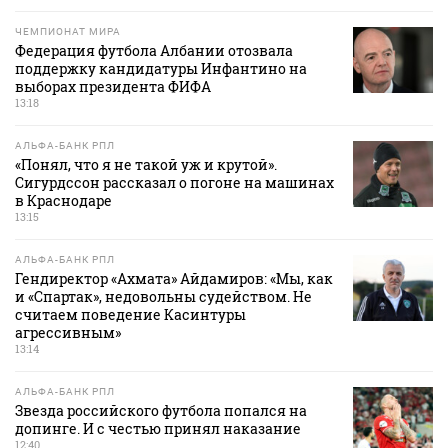
ЧЕМПИОНАТ МИРА
Федерация футбола Албании отозвала
поддержку кандидатуры Инфантино на
выборах президента ФИФА
13:18
АЛЬФА-БАНК РПЛ
«Понял, что я не такой уж и крутой».
Сигурдссон рассказал о погоне на машинах
в Краснодаре
13:15
АЛЬФА-БАНК РПЛ
Гендиректор «Ахмата» Айдамиров: «Мы, как
и «Спартак», недовольны судейством. Не
считаем поведение Касинтуры
агрессивным»
13:14
АЛЬФА-БАНК РПЛ
Звезда российского футбола попался на
допинге. И с честью принял наказание
12:40