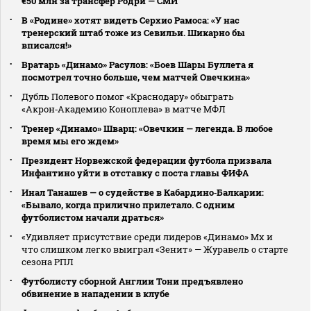
€50 млн за трансфер Родри — СМИ
В «Родине» хотят видеть Серхио Рамоса: «У нас
тренерский штаб тоже из Севильи. Шикарно бы
вписался!»
Вратарь «Динамо» Расулов: «Боев Шары Буллета я
посмотрел точно больше, чем матчей Овечкина»
Дубль Полевого помог «Краснодару» обыграть
«Акрон‑Академию Коноплева» в матче МФЛ
Тренер «Динамо» Шварц: «Овечкин — легенда. В любое
время мы его ждем»
Президент Норвежской федерации футбола призвала
Инфантино уйти в отставку с поста главы ФИФА
Инал Танашев — о судействе в Кабардино‑Балкарии:
«Бывало, когда прилично прилетало. С одним
футболистом начали драться»
«Удивляет присутствие среди лидеров «Динамо» Мх и
что слишком легко выиграл «Зенит» — Журавель о старте
сезона РПЛ
Футболисту сборной Англии Тони предъявлено
обвинение в нападении в клубе