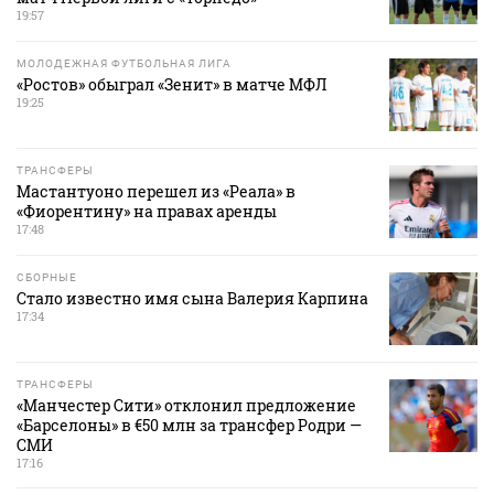
19:57
МОЛОДЕЖНАЯ ФУТБОЛЬНАЯ ЛИГА
«Ростов» обыграл «Зенит» в матче МФЛ
19:25
ТРАНСФЕРЫ
Мастантуоно перешел из «Реала» в
«Фиорентину» на правах аренды
17:48
СБОРНЫЕ
Стало известно имя сына Валерия Карпина
17:34
ТРАНСФЕРЫ
«Манчестер Сити» отклонил предложение
«Барселоны» в €50 млн за трансфер Родри —
СМИ
17:16