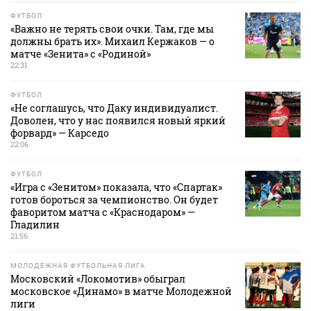
ФУТБОЛ
«Важно не терять свои очки. Там, где мы
должны брать их». Михаил Кержаков — о
матче «Зенита» с «Родиной»
22:31
ФУТБОЛ
«Не соглашусь, что Даку индивидуалист.
Доволен, что у нас появился новый яркий
форвард» — Карседо
22:06
ФУТБОЛ
«Игра с «Зенитом» показала, что «Спартак»
готов бороться за чемпионство. Он будет
фаворитом матча с «Краснодаром» —
Гладилин
21:56
МОЛОДЕЖНАЯ ФУТБОЛЬНАЯ ЛИГА
Московский «Локомотив» обыграл
московское «Динамо» в матче Молодежной
лиги