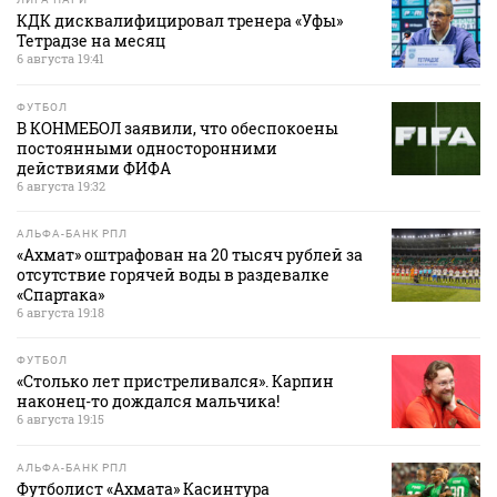
КДК дисквалифицировал тренера «Уфы»
Тетрадзе на месяц
6 августа 19:41
ФУТБОЛ
В КОНМЕБОЛ заявили, что обеспокоены
постоянными односторонними
действиями ФИФА
6 августа 19:32
АЛЬФА-БАНК РПЛ
«Ахмат» оштрафован на 20 тысяч рублей за
отсутствие горячей воды в раздевалке
«Спартака»
6 августа 19:18
ФУТБОЛ
«Столько лет пристреливался». Карпин
наконец-то дождался мальчика!
6 августа 19:15
АЛЬФА-БАНК РПЛ
Футболист «Ахмата» Касинтура