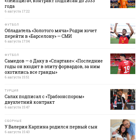
«Лейпцига», контракт подписан до 2033
года
6 августа 17:22
ФУТБОЛ
Обладатель «Золотого мяча» Родри хочет
перейти в «Барселону» — СМИ
6 августа 17:04
ФУТБОЛ
Самедов — о Даку в «Спартаке»: «Последние
годы он входит в элиту форвардов, за ним
охотились все гранды»
6 августа 15:51
ТУРЦИЯ
Салах подписал с «Трабзонспором»
двухлетний контракт
6 августа 15:47
СБОРНЫЕ
У Валерия Карпина родился первый сын
6 августа 15:43