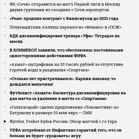
ФК «Сочи» отправится на матч Первой лиги в Москву
двумя группами из соседних с Сочи аэропортов
«Реал» продлил контракт с Винисиусом до 2032 года
Полузащитник Аклиуш перешел из «Монако» в «ПСЖ»
КДК дисквалифицировал тренера «Уфы» Тетрадзе на
месяц
В КОНМЕБОЛ заявили, что обеспокоены постоянными
односторонними действиями ФИФА
«Ахмат» оштрафован на 20 тысяч рублей за отсутствие
горячей воды в раздевалке «Спартака»
«Столько лет пристреливался». Карпин наконец-то
дождался мальчика!
Футболист «Ахмата» Касинтура дисквалифицирован на
два матча за удаление в матче со «Спартаком»
«Галатасарай» сделал предложение «Локомотиву» по
Батракову в размере 33 млн евро — СМИ
Футбол. Fonbet Кубок России. Обзор матчей 1-го тура
УЕФА потребовал от Инфантино гарантий того, что он
больше не будет «уродовать» игру