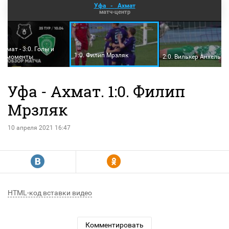
Уфа
-
Ахмат
матч-центр
Ахмат - 3:0. Голы и
1:0. Филип Мрзляк
ие моменты
2:0. Вилькер Анхель
Уфа - Ахмат. 1:0. Филип
Мрзляк
10 апреля 2021 16:47
R
Y
HTML-код вставки видео
Комментировать