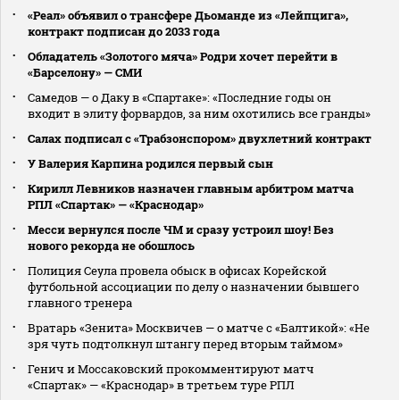
«Реал» объявил о трансфере Дьоманде из «Лейпцига»,
контракт подписан до 2033 года
Обладатель «Золотого мяча» Родри хочет перейти в
«Барселону» — СМИ
Самедов — о Даку в «Спартаке»: «Последние годы он
входит в элиту форвардов, за ним охотились все гранды»
Салах подписал с «Трабзонспором» двухлетний контракт
У Валерия Карпина родился первый сын
Кирилл Левников назначен главным арбитром матча
РПЛ «Спартак» — «Краснодар»
Месси вернулся после ЧМ и сразу устроил шоу! Без
нового рекорда не обошлось
Полиция Сеула провела обыск в офисах Корейской
футбольной ассоциации по делу о назначении бывшего
главного тренера
Вратарь «Зенита» Москвичев — о матче с «Балтикой»: «Не
зря чуть подтолкнул штангу перед вторым таймом»
Генич и Моссаковский прокомментируют матч
«Спартак» — «Краснодар» в третьем туре РПЛ