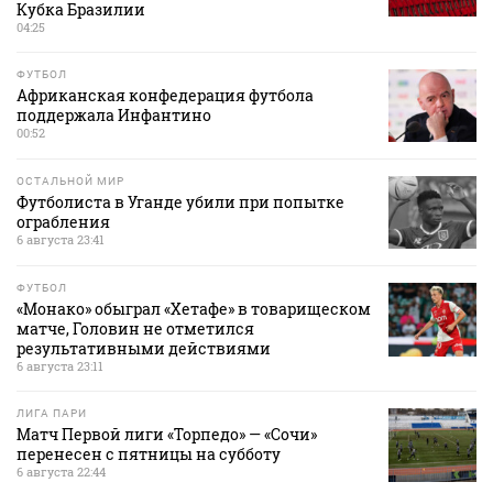
Кубка Бразилии
04:25
ФУТБОЛ
Африканская конфедерация футбола
поддержала Инфантино
00:52
ОСТАЛЬНОЙ МИР
Футболиста в Уганде убили при попытке
ограбления
6 августа 23:41
ФУТБОЛ
«Монако» обыграл «Хетафе» в товарищеском
матче, Головин не отметился
результативными действиями
6 августа 23:11
ЛИГА ПАРИ
Матч Первой лиги «Торпедо» — «Сочи»
перенесен с пятницы на субботу
6 августа 22:44