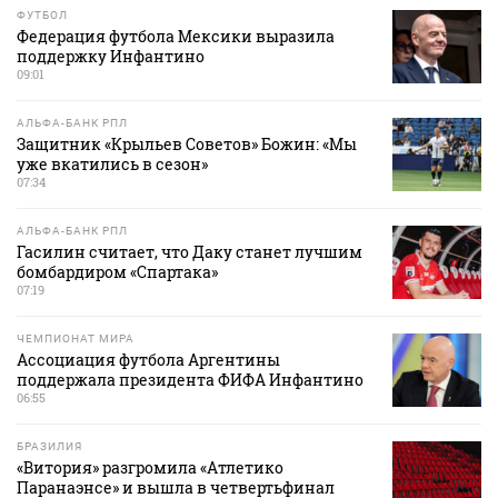
ФУТБОЛ
Федерация футбола Мексики выразила
поддержку Инфантино
09:01
АЛЬФА-БАНК РПЛ
Защитник «Крыльев Советов» Божин: «Мы
уже вкатились в сезон»
07:34
АЛЬФА-БАНК РПЛ
Гасилин считает, что Даку станет лучшим
бомбардиром «Спартака»
07:19
ЧЕМПИОНАТ МИРА
Ассоциация футбола Аргентины
поддержала президента ФИФА Инфантино
06:55
БРАЗИЛИЯ
«Витория» разгромила «Атлетико
Паранаэнсе» и вышла в четвертьфинал