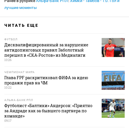
Ранее в рубрике
Альфа-Банк РПЛ
:
Химки - Тамбов - 1:0. Гол и
лучшие моменты
ЧИТАТЬ ЕЩЕ
ФУТБОЛ
Дисквалифицированный за нарушение
антидопинговых правил Заболотный
перешел в «СКА‑Ростов» из Медиалиги
10:26
ЧЕМПИОНАТ МИРА
Глава FPF раскритиковал ФИФА за идею
продажи прав на ЧМ
10:22
АЛЬФА-БАНК РПЛ
Футболист «Балтики» Андерсон: «Приятно
за Андраде как за бывшего партнера по
команде»
09:17