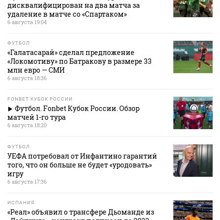
дисквалифицирован на два матча за
удаление в матче со «Спартаком»
6 августа 19:04
ФУТБОЛ
«Галатасарай» сделал предложение
«Локомотиву» по Батракову в размере 33
млн евро — СМИ
6 августа 18:36
FONBET КУБОК РОССИИ
Футбол. Fonbet Кубок России. Обзор
матчей 1-го тура
6 августа 18:20
ФУТБОЛ
УЕФА потребовал от Инфантино гарантий
того, что он больше не будет «уродовать»
игру
6 августа 17:36
ИСПАНИЯ
«Реал» объявил о трансфере Дьоманде из