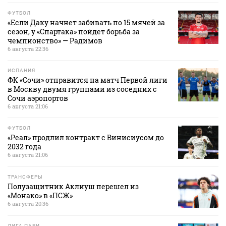
ФУТБОЛ
«Если Даку начнет забивать по 15 мячей за
сезон, у «Спартака» пойдет борьба за
чемпионство» — Радимов
6 августа 22:36
ИСПАНИЯ
ФК «Сочи» отправится на матч Первой лиги
в Москву двумя группами из соседних с
Сочи аэропортов
6 августа 21:06
ФУТБОЛ
«Реал» продлил контракт с Винисиусом до
2032 года
6 августа 21:06
ТРАНСФЕРЫ
Полузащитник Аклиуш перешел из
«Монако» в «ПСЖ»
6 августа 20:36
ЛИГА ПАРИ