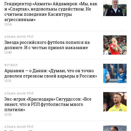
Гендиректор «Ахмата» Айдамиров: «Мы, как
и «Спартак», недовольны судейством. Не
считаем поведение Касинтуры
агрессивным»
13:14
АЛЬФА-БАНК РПЛ
Звезда российского футбола попался на
допинге. И с честью принял наказание
12:40
ФУТБОЛ
Аршавин — о Данни: «Думаю, что он точно
доволен отрезком своей карьеры в России»
12:31
АЛЬФА-БАНК РПЛ
Экс‑игрок «Краснодара» Сигурдссон: «Все
знают, что в РПЛ футболистам много
платили»
12:16
АЛЬФА-БАНК РПЛ