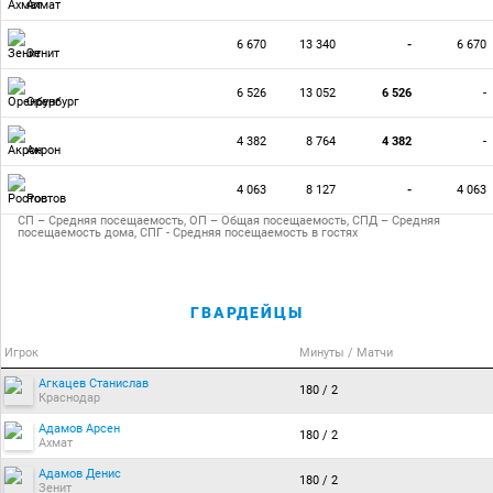
Ахмат
6 670
13 340
-
6 670
Зенит
6 526
13 052
6 526
-
Оренбург
4 382
8 764
4 382
-
Акрон
4 063
8 127
-
4 063
Ростов
СП – Средняя посещаемость, ОП – Общая посещаемость, СПД – Средняя
посещаемость дома, СПГ - Средняя посещаемость в гостях
ГВАРДЕЙЦЫ
Игрок
Минуты / Матчи
Агкацев Станислав
180 / 2
Краснодар
Адамов Арсен
180 / 2
Ахмат
Адамов Денис
180 / 2
Зенит