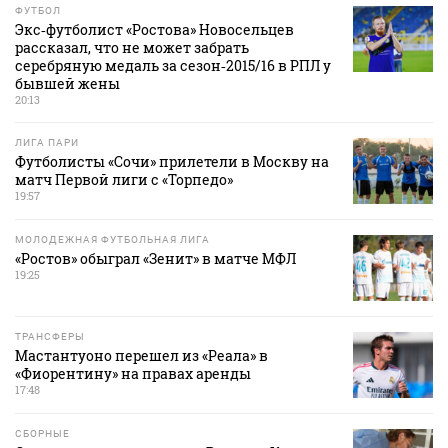
ФУТБОЛ
Экс‑футболист «Ростова» Новосельцев
рассказал, что не может забрать
серебряную медаль за сезон‑2015/16 в РПЛ у
бывшей жены
20:13
ЛИГА ПАРИ
Футболисты «Сочи» прилетели в Москву на
матч Первой лиги с «Торпедо»
19:57
МОЛОДЕЖНАЯ ФУТБОЛЬНАЯ ЛИГА
«Ростов» обыграл «Зенит» в матче МФЛ
19:25
ТРАНСФЕРЫ
Мастантуоно перешел из «Реала» в
«Фиорентину» на правах аренды
17:48
СБОРНЫЕ