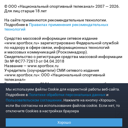
© ООО «Национальный спортивный телеканал» 2007 — 2026.
Для лиц старше 18 лет
На сайте применяются рекомендательные технологии.
Подробнее в
Правилах применения рекомендательных
технологий
Средство массовой информации сетевое издание
«www.sportbox.ru» зарегистрировано Федеральной службой
по надзору в сфере связи, информационных технологий
и массовых коммуникаций (Роскомнадзор).
Свидетельство о регистрации средства массовой информации
Эл № ФС77-72613 от 04.04.2018
Название — www.sportbox.ru
Учредитель (соучредители) СМИ сетевого издания
«www.sportbox.ru»: ООО «Национальный спортивный
телеканал»
Главный редактор СМИ сетевого издания «www.sportbox.ru»:
Конов В.А.
Мы используем файлы Сookie для корректной работы веб-сайта.
Номер телефона редакции СМИ сетевого издания
Подробнее в
Политике обработки персональных данных
и
«www.sportbox.ru»: +7 (495) 653 8419
Пользовательском соглашении
. Нажмите на кнопку «Хорошо»,
Адрес электронной почты редакции СМИ сетевого издания
если Вы согласны на использование файлов cookie. Если нет, то
«www.sportbox.ru»: editor@sportbox.ru
отключите Cookies в настройках браузера
Хорошо