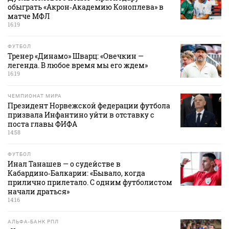
обыграть «Акрон‑Академию Коноплева» в
матче МФЛ
16:19
ФУТБОЛ
Тренер «Динамо» Шварц: «Овечкин —
легенда. В любое время мы его ждем»
16:19
ЧЕМПИОНАТ МИРА
Президент Норвежской федерации футбола
призвала Инфантино уйти в отставку с
поста главы ФИФА
14:58
ФУТБОЛ
Инал Танашев — о судействе в
Кабардино‑Балкарии: «Бывало, когда
прилично прилетало. С одним футболистом
начали драться»
14:16
АЛЬФА-БАНК РПЛ