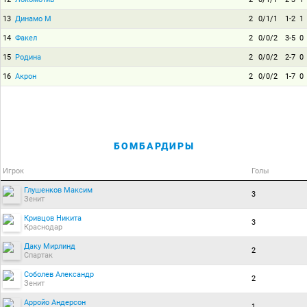
13
Динамо М
2
0/1/1
1-2
1
14
Факел
2
0/0/2
3-5
0
15
Родина
2
0/0/2
2-7
0
16
Акрон
2
0/0/2
1-7
0
БОМБАРДИРЫ
Игрок
Голы
Глушенков Максим
3
Зенит
Кривцов Никита
3
Краснодар
Даку Мирлинд
2
Спартак
Соболев Александр
2
Зенит
Арройо Андерсон
1