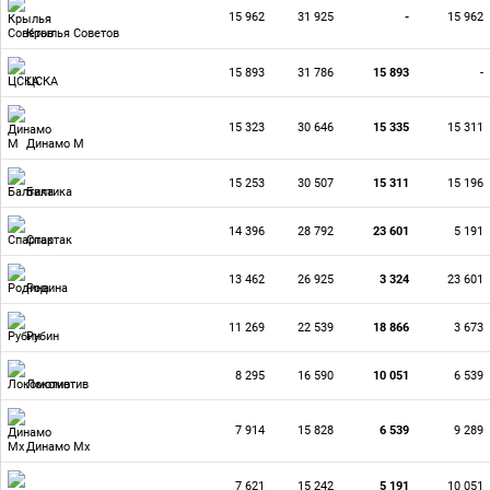
15 962
31 925
-
15 962
Крылья Советов
15 893
31 786
15 893
-
ЦСКА
15 323
30 646
15 335
15 311
Динамо М
15 253
30 507
15 311
15 196
Балтика
14 396
28 792
23 601
5 191
Спартак
13 462
26 925
3 324
23 601
Родина
11 269
22 539
18 866
3 673
Рубин
8 295
16 590
10 051
6 539
Локомотив
7 914
15 828
6 539
9 289
Динамо Мх
7 621
15 242
5 191
10 051