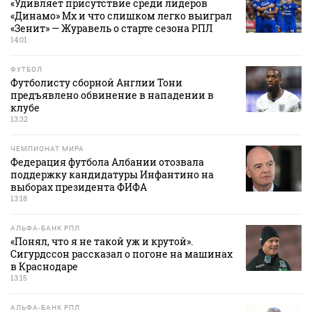
«Удивляет присутствие среди лидеров
«Динамо» Мх и что слишком легко выиграл
«Зенит» — Журавель о старте сезона РПЛ
14:01
ФУТБОЛ
Футболисту сборной Англии Тони
предъявлено обвинение в нападении в
клубе
13:32
ЧЕМПИОНАТ МИРА
Федерация футбола Албании отозвала
поддержку кандидатуры Инфантино на
выборах президента ФИФА
13:18
АЛЬФА-БАНК РПЛ
«Понял, что я не такой уж и крутой».
Сигурдссон рассказал о погоне на машинах
в Краснодаре
13:15
АЛЬФА-БАНК РПЛ