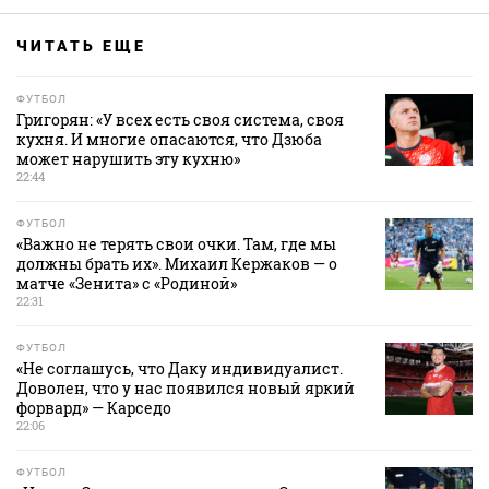
ЧИТАТЬ ЕЩЕ
ФУТБОЛ
Григорян: «У всех есть своя система, своя
кухня. И многие опасаются, что Дзюба
может нарушить эту кухню»
22:44
ФУТБОЛ
«Важно не терять свои очки. Там, где мы
должны брать их». Михаил Кержаков — о
матче «Зенита» с «Родиной»
22:31
ФУТБОЛ
«Не соглашусь, что Даку индивидуалист.
Доволен, что у нас появился новый яркий
форвард» — Карседо
22:06
ФУТБОЛ