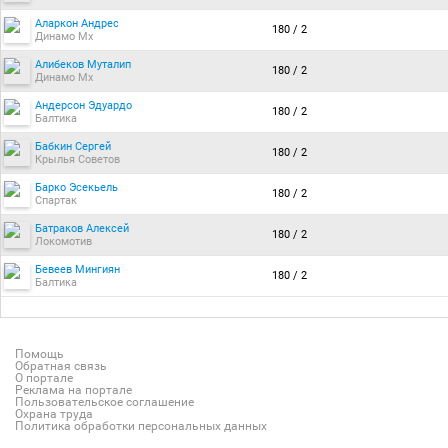
Аларкон Андрес
180 / 2
Динамо Мх
Алибеков Муталип
180 / 2
Динамо Мх
Андерсон Эдуардо
180 / 2
Балтика
Бабкин Сергей
180 / 2
Крылья Советов
Барко Эсекьель
180 / 2
Спартак
Батраков Алексей
180 / 2
Локомотив
Бевеев Мингиян
180 / 2
Балтика
Помощь
Обратная связь
О портале
Реклама на портале
Пользовательское соглашение
Охрана труда
Политика обработки персональных данных