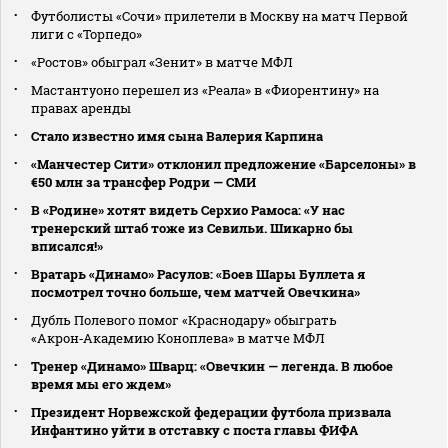
Футболисты «Сочи» прилетели в Москву на матч Первой
лиги с «Торпедо»
«Ростов» обыграл «Зенит» в матче МФЛ
Мастантуоно перешел из «Реала» в «Фиорентину» на
правах аренды
Стало известно имя сына Валерия Карпина
«Манчестер Сити» отклонил предложение «Барселоны» в
€50 млн за трансфер Родри — СМИ
В «Родине» хотят видеть Серхио Рамоса: «У нас
тренерский штаб тоже из Севильи. Шикарно бы
вписался!»
Вратарь «Динамо» Расулов: «Боев Шары Буллета я
посмотрел точно больше, чем матчей Овечкина»
Дубль Полевого помог «Краснодару» обыграть
«Акрон‑Академию Коноплева» в матче МФЛ
Тренер «Динамо» Шварц: «Овечкин — легенда. В любое
время мы его ждем»
Президент Норвежской федерации футбола призвала
Инфантино уйти в отставку с поста главы ФИФА