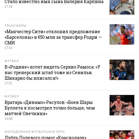
Стало известно имя сына Валерия Карпина
17:34
ТРАНСФЕРЫ
«Манчестер Сити» отклонил предложение
«Барселоны» в €50 млн за трансфер Родри —
СМИ
17:16
ФУТБОЛ
В «Родине» хотят видеть Серхио Рамоса: «У
нас тренерский штаб тоже из Севильи.
Шикарно бы вписался!»
17:01
ФУТБОЛ
Вратарь «Динамо» Расулов: «Боев Шары
Буллета я посмотрел точно больше, чем
матчей Овечкина»
16:44
МОЛОДЕЖНАЯ ФУТБОЛЬНАЯ ЛИГА
Дубль Полевого помог «Краснодару»