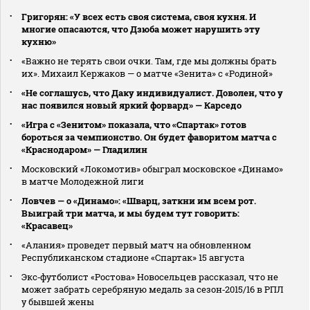
Григорян: «У всех есть своя система, своя кухня. И
многие опасаются, что Дзюба может нарушить эту
кухню»
«Важно не терять свои очки. Там, где мы должны брать
их». Михаил Кержаков — о матче «Зенита» с «Родиной»
«Не соглашусь, что Даку индивидуалист. Доволен, что у
нас появился новый яркий форвард» — Карседо
«Игра с «Зенитом» показала, что «Спартак» готов
бороться за чемпионство. Он будет фаворитом матча с
«Краснодаром» — Гладилин
Московский «Локомотив» обыграл московское «Динамо»
в матче Молодежной лиги
Ловчев — о «Динамо»: «Шварц, заткни им всем рот.
Выиграй три матча, и мы будем тут говорить:
«Красавец»
«Алания» проведет первый матч на обновленном
Республиканском стадионе «Спартак» 15 августа
Экс‑футболист «Ростова» Новосельцев рассказал, что не
может забрать серебряную медаль за сезон‑2015/16 в РПЛ
у бывшей жены