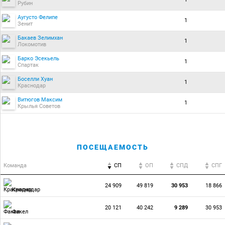
Рубин
Аугусто Фелипе
1
Зенит
Бакаев Зелимхан
1
Локомотив
Барко Эсекьель
1
Спартак
Боселли Хуан
1
Краснодар
Витюгов Максим
1
Крылья Советов
ПОСЕЩАЕМОСТЬ
Команда
СП
ОП
CПД
CПГ
24 909
49 819
30 953
18 866
Краснодар
20 121
40 242
9 289
30 953
Факел