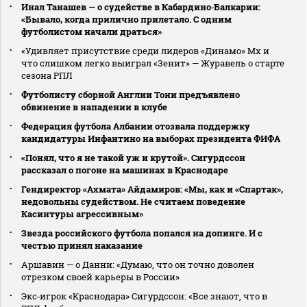
Инал Танашев — о судействе в Кабардино‑Балкарии:
«Бывало, когда прилично прилетало. С одним
футболистом начали драться»
«Удивляет присутствие среди лидеров «Динамо» Мх и
что слишком легко выиграл «Зенит» — Журавель о старте
сезона РПЛ
Футболисту сборной Англии Тони предъявлено
обвинение в нападении в клубе
Федерация футбола Албании отозвала поддержку
кандидатуры Инфантино на выборах президента ФИФА
«Понял, что я не такой уж и крутой». Сигурдссон
рассказал о погоне на машинах в Краснодаре
Гендиректор «Ахмата» Айдамиров: «Мы, как и «Спартак»,
недовольны судейством. Не считаем поведение
Касинтуры агрессивным»
Звезда российского футбола попался на допинге. И с
честью принял наказание
Аршавин — о Данни: «Думаю, что он точно доволен
отрезком своей карьеры в России»
Экс‑игрок «Краснодара» Сигурдссон: «Все знают, что в