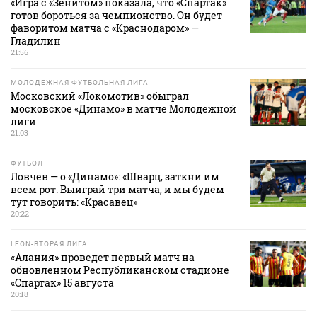
«Игра с «Зенитом» показала, что «Спартак»
готов бороться за чемпионство. Он будет
фаворитом матча с «Краснодаром» —
Гладилин
21:56
МОЛОДЕЖНАЯ ФУТБОЛЬНАЯ ЛИГА
Московский «Локомотив» обыграл
московское «Динамо» в матче Молодежной
лиги
21:03
ФУТБОЛ
Ловчев — о «Динамо»: «Шварц, заткни им
всем рот. Выиграй три матча, и мы будем
тут говорить: «Красавец»
20:22
LEON-ВТОРАЯ ЛИГА
«Алания» проведет первый матч на
обновленном Республиканском стадионе
«Спартак» 15 августа
20:18