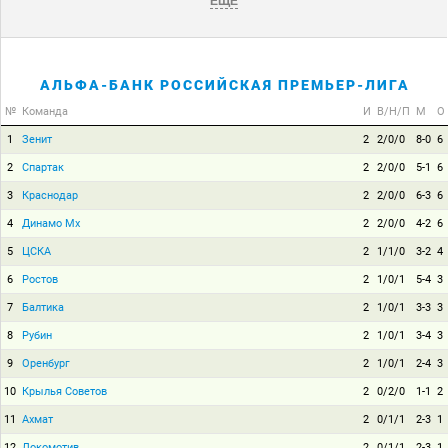
ЕЩЕ
АЛЬФА-БАНК РОССИЙСКАЯ ПРЕМЬЕР-ЛИГА
№
Команда
И
В/Н/П
М
О
1
Зенит
2
2/0/0
8-0
6
2
Спартак
2
2/0/0
5-1
6
3
Краснодар
2
2/0/0
6-3
6
4
Динамо Мх
2
2/0/0
4-2
6
5
ЦСКА
2
1/1/0
3-2
4
6
Ростов
2
1/0/1
5-4
3
7
Балтика
2
1/0/1
3-3
3
8
Рубин
2
1/0/1
3-4
3
9
Оренбург
2
1/0/1
2-4
3
10
Крылья Советов
2
0/2/0
1-1
2
11
Ахмат
2
0/1/1
2-3
1
12
Локомотив
2
0/1/1
2-3
1